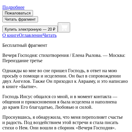
Подробнее
Пожаловаться
Читать фрагмент
Купить
электронную — 20 ₽
О книге
Оглавление
Читать
Бесплатный фрагмент
Вечеря Господня: стихотворения / Елена Рылова. — Москва:
Переиздание третье
Однажды ко мне во сне пришел Господь, в ответ на мою
просьбу о помощи и исцелении. Он был в сопровождении
двух Ангелов. Также Он приходил к Аврааму, и это написано
в книге «Бытие».
Господь Иисус общался со мной, и в момент контакта —
общения и прикосновения я была исцелена и наполнена
до краев Его благодатью, Любовью и силой.
Проснувшись, я обнаружила, что меня переполняет счастье
и радость. Под воздействием этой встречи я стала писать
стихи о Нем. Они вошли в сборник «Вечеря Господня».