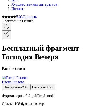
Все
Художественная литература
Поэзия
5.0
3
Оценить
Электронная книга
Бесплатный фрагмент -
Господня Вечеря
Ранние стихи
Елена Рылова
Электронная
20
₽
Печатная
585
₽
Формат:
epub, fb2, pdfRead, mobi
Объем:
108
бумажных стр.