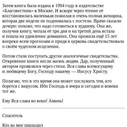
Затем книга была издана в 1994 году в издательстве
«Благовестник» в Москве. И вскоре через чтение её
восстановилась маленькая пожилая и очень полная женщина,
которая две недели не поднималась с постели. Врачи сказали
дочери: похоже, что надо готовиться к худшему. Она же,
получив книгу, читала её три дня и на третий день встала
и пошла на удивление домашних. Она прожила ещё 15 лет
вопреки всем прогнозам и придя в церковь свидетельствовала
о своём чудесном исцелении.
Потом стали поступать другие аналогичные свидетельства.
Откровение книги несли жизнь людям. Дар, полученный
автором проявлялся через стихи. Вся слава всемогущему
и любящему Богу, Господу нашему — Иисусу Христу.
Полагаю, что в это время она может послужить тем, кто
борется с вирусом. Ибо Господь и вчера и сегодня и вовеки
тот же.
Ему Вся слава во веки! Аминь!
Cпаситель
Кто ко мне приходил