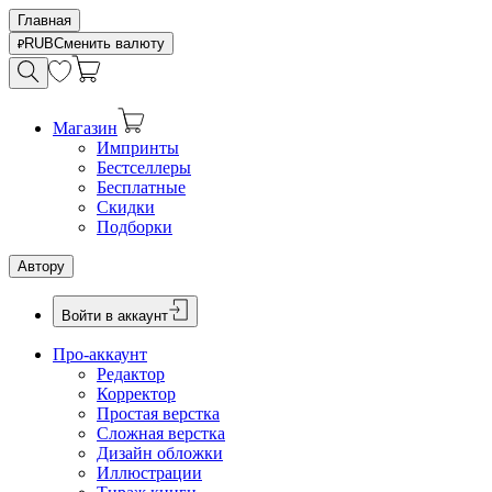
Главная
RUB
Сменить валюту
Магазин
Импринты
Бестселлеры
Бесплатные
Скидки
Подборки
Автору
Войти в аккаунт
Про-аккаунт
Редактор
Корректор
Простая верстка
Сложная верстка
Дизайн обложки
Иллюстрации