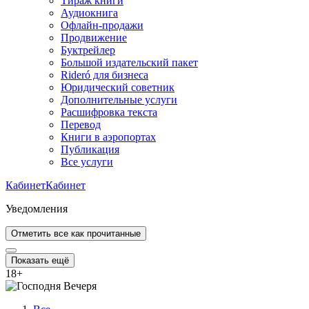
Тираж книги
Аудиокнига
Офлайн-продажи
Продвижение
Буктрейлер
Большой издательский пакет
Rideró для бизнеса
Юридический советник
Дополнительные услуги
Расшифровка текста
Перевод
Книги в аэропортах
Публикация
Все услуги
Кабинет
Кабинет
Уведомления
Отметить все как прочитанные
Показать ещё
18
+