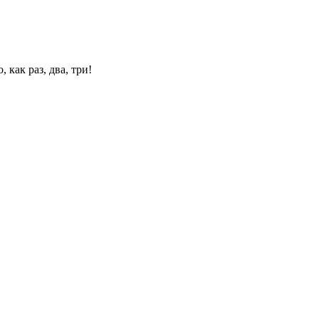
 как раз, два, три!