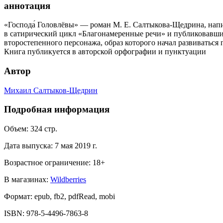
аннотация
«Господа́ Головлёвы» — роман М. Е. Салтыкова-Щедрина, нап
в сатирический цикл «Благонамеренные речи» и публиковавших
второстепенного персонажа, образ которого начал развиваться
Книга публикуется в авторской орфографии и пунктуации
Автор
Михаил Салтыков-Щедрин
Подробная информация
Объем:
324
стр.
Дата выпуска:
7 мая 2019 г.
Возрастное ограничение:
18
+
В магазинах:
Wildberries
Формат:
epub, fb2, pdfRead, mobi
ISBN:
978-5-4496-7863-8