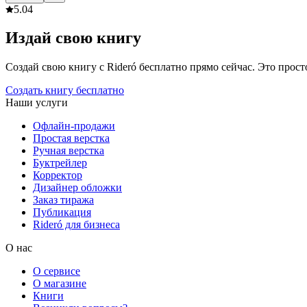
5.0
4
Издай свою книгу
Создай свою книгу с Rideró бесплатно прямо сейчас. Это просто,
Создать книгу бесплатно
Наши услуги
Офлайн-продажи
Простая верстка
Ручная верстка
Буктрейлер
Корректор
Дизайнер обложки
Заказ тиража
Публикация
Rideró для бизнеса
О нас
О сервисе
О магазине
Книги