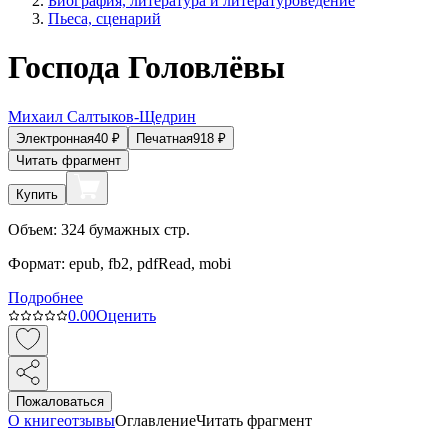
Биография, литература и литературоведение
Пьеса, сценарий
Господа Головлёвы
Михаил Салтыков-Щедрин
Электронная
40
₽
Печатная
918
₽
Читать фрагмент
Купить
Объем:
324
бумажных стр.
Формат:
epub, fb2, pdfRead, mobi
Подробнее
0.0
0
Оценить
Пожаловаться
О книге
отзывы
Оглавление
Читать фрагмент