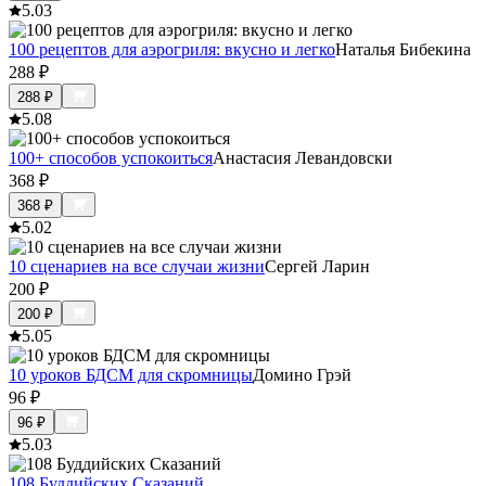
5.0
3
100 рецептов для аэрогриля: вкусно и легко
Наталья Бибекина
288
₽
288
₽
5.0
8
100+ способов успокоиться
Анастасия Левандовски
368
₽
368
₽
5.0
2
10 сценариев на все случаи жизни
Сергей Ларин
200
₽
200
₽
5.0
5
10 уроков БДСМ для скромницы
Домино Грэй
96
₽
96
₽
5.0
3
108 Буддийских Сказаний