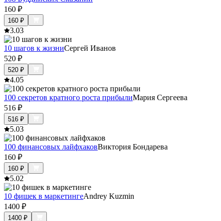
160
₽
160
₽
3.0
3
10 шагов к жизни
Сергей Иванов
520
₽
520
₽
4.0
5
100 секретов кратного роста прибыли
Мария Сергеева
516
₽
516
₽
5.0
3
100 финансовых лайфхаков
Виктория Бондарева
160
₽
160
₽
5.0
2
10 фишек в маркетинге
Andrey Kuzmin
1400
₽
1400
₽