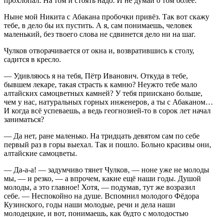
прохлопал. На том и стоять надо. И не думай о том более.
Ныне мой Никита с Абакана пробочки привёз. Так вот скажу
тебе, в дело бы их пустить. А я, сам понимаешь, человек
маленький, без твоего слова не сдвинется дело ни на шаг.
Чулков отворачивается от окна и, возвратившись к столу,
садится в кресло.
— Удивляюсь я на тебя, Пётр Иванович. Откуда в тебе,
бывшем лекаре, такая страсть к камню? Неужто тебе мало
алтайских самоцветных камней? У тебя приискано больше,
чем у нас, натуральных горных инженеров, а ты с Абаканом…
И когда всё успеваешь, а ведь геогнозией-то в сорок лет начал
заниматься?
— Да нет, ране маленько. На тридцать девятом сам по себе
первый раз в горы выехал. Так и пошло. Больно красивы они,
алтайские самоцветы.
— Да-а-а! — задумчиво тянет Чулков, — ноне уже не молоды
мы, — и резко, — а впрочем, какие ещё наши годы. Душой
молоды, а это главное! Хотя, — подумав, тут же возразил
себе. — Неспокойно на душе. Вспомнил молодого Фёдора
Кузинского, годы наши молодые, речи и дела наши
молодецкие, и вот, понимаешь, как будто с молодостью