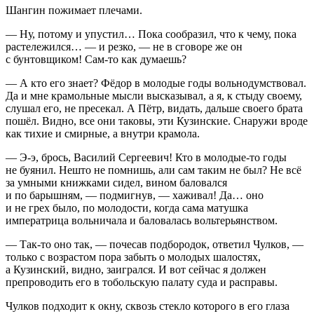
Шангин пожимает плечами.
— Ну, потому и упустил… Пока сообразил, что к чему, пока
растележился… — и резко, — не в сговоре же он
с бунтовщиком! Сам-то как думаешь?
— А кто его знает? Фёдор в молодые годы вольнодумствовал.
Да и мне крамольные мысли высказывал, а я, к стыду своему,
слушал его, не пресекал. А Пётр, видать, дальше своего брата
пошёл. Видно, все они таковы, эти Кузинские. Снаружи вроде
как тихие и смирные, а внутри крамола.
— Э-э, брось, Василий Сергеевич! Кто в молодые-то годы
не буянил. Нешто не помнишь, али сам таким не был? Не всё
за умными книжками сидел,
вино
м баловался
и по барышням, — подмигнув, — хаживал! Да… оно
и не грех было, по молодости, когда сама матушка
императрица вольничала и баловалась вольтерьянством.
— Так-то оно так, — почесав подбородок, ответил Чулков, —
только с возрастом пора забыть о молодых шалостях,
а Кузинский, видно, заигрался. И вот сейчас я должен
препроводить его в тобольскую палату суда и расправы.
Чулков подходит к окну, сквозь стекло которого в его глаза