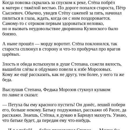
Когда повозка скрылась за спуском к реке, Стёпа побрёл
к матери с тяжёлой вестью. По дороге попался староста, Пётр
Сысоевич. Обычно, увидев Стёпу саженей за пять, начинал
пялиться в глаза, ждать, когда он с ним поздоровается.
Самому-то с отроком первым здороваться неловко,
но и вызвать неудовольствие дворянина Кузинского было
боязно.
А ныне прошёл — морду воротит. Стёпа поклонился, так
староста сплюнул в сторону и что-то пробурчал про врагов
царёвых.
Злость и обида вспыхнули в душе Степана, сожгли вялость,
вышибли слёзы и обдумано повели к избе Морозовых.
Кому же ещё рассказать, как не другу, тем более, у него та же
беда.
Выслушав Степана, Федька Морозов стукнул кулаком
по лавке и сказал:
— Петуха бы ему красного пустить! Он донёс, леший побери
его, больше некому. Батьку подзуживал, расскажи об Расее, да
расскажи. Знаешь, Стёпка, я думаю в Барнаул махнуть. Узнаю,
что батьке будет, да передам ему что-нибудь.