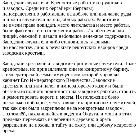
Заводские служители. Крепостные работники рудников
и заводов. Среди них бергайеры (бергалы) —
непосредственно работавшие на добыче или выплавке руды
и просто служители на подсобных работах. Работники
не имели права покидать место жительства и место работы,
были фактически на положении рабов. Их обеспечивали
пищей, одеждой и давали небольшое денежное содержание.
Заводские служители либо становились таковыми
по наследству, либо в результате рекрутских наборов среди
заводских крестьян.
Заводские крестьяне и заводские приписные служители. Тоже
крепостные, но принадлежали они не конкретному барину,
а императорской семье, имуществом которой управлял
кабинет Его Императорского Величества. Заводские
крестьяне платили налог в императорскую казну и были
обязаны исполнять повинности на заводских работах, строить
и ремонтировать дороги и мосты. Их положение было
несколько свободнее, чем у заводских приписных служителей,
так как они были закреплены не за конкретным заводом,
а за землёй, находившейся в ведении Округа, и могли в этих
пределах переезжать из деревни в деревню и брать
разрешение на походы в тайгу на охоту или добычу кедрового
ореха.