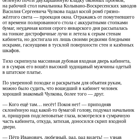
белёную почти двухаршинную кладку оконных проёмов,
на рабочий стол начальника Колывано-Воскресенских заводов
Василия Сергеевича Чулкова падал косой ромб грязно-
жёлтого света — проекция окна. Отражаясь от помутневшего
от времени полированного стола с аккуратными стопками
бумаг, неудачная копия серого январского дня рассыпалась
на тонкие дистрофичные лучи и летела к серым стенам
кабинета, но достигала их лишь своими редкими бледными
искрами, гаснущими в тусклой поверхности стен и казённых
шкафов.
Тихо скрипнула массивная дубовая входная дверь кабинета,
и в сумрак его вошёл высокий худощавый мужчины одетый
в штатское платье.
По уверенной походке и раскрытым для объятия рукам,
можно было судить, что вошедший в кабинет человек
хороший знакомый Чулкова, более того — друг.
— Кого ещё там… несёт! Покоя нет! — приподняв
склонённую над какой-то бумагой голову, подумал начальник
и, прищурив подслеповатые глаза, всмотрелся в сумрачную
часть кабинета, откуда, затихая, доносился скрип входной
двери.
— Пётр Иванович, любезный, рад, рад видеть! — узнав