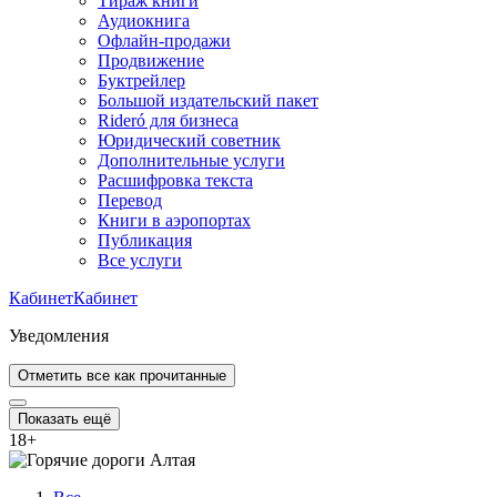
Тираж книги
Аудиокнига
Офлайн-продажи
Продвижение
Буктрейлер
Большой издательский пакет
Rideró для бизнеса
Юридический советник
Дополнительные услуги
Расшифровка текста
Перевод
Книги в аэропортах
Публикация
Все услуги
Кабинет
Кабинет
Уведомления
Отметить все как прочитанные
Показать ещё
18
+