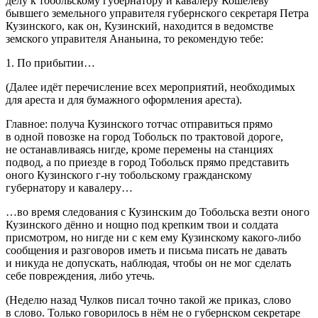
делу к тобольскому губернатору и кавалеру Кошелеву
бывшего земельного управителя губернского секретаря Петра
Кузинского, как он, Кузинский, находится в ведомстве
земского управителя Ананьина, то рекомендую тебе:
1. По прибытии…
(Далее идёт перечисление всех мероприятий, необходимых
для ареста и для бумажного оформления ареста).
Главное: получа Кузинского тотчас отправиться прямо
в одной повозке на город Тобольск по трактовой дороге,
не останавливаясь нигде, кроме перемены на станциях
подвод, а по приезде в город Тобольск прямо представить
оного Кузинского г-ну тобольскому гражданскому
губернатору и кавалеру…
…во время следования с Кузинским до Тобольска везти оного
Кузинского дённо и нощно под крепким твои и солдата
присмотром, но нигде ни с кем ему Кузинскому какого-либо
сообщения и разговоров иметь и письма писать не давать
и никуда не допускать, наблюдая, чтобы он не мог сделать
себе повреждения, либо утечь.
(Неделю назад Чулков писал точно такой же приказ, слово
в слово. Только говорилось в нём не о губернском секретаре