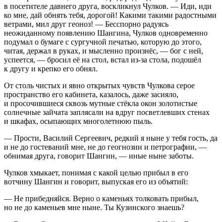
в посетителе давнего друга, воскликнул Чулков. — Иди, иди
ко мне, дай обнять тебя, дорогой! Какими такими радостными
ветрами, мил друг геоноз! — Бесспорно радуясь
неожиданному появлению Шангина, Чулков одновременно
подумал о бумаге с сургучной печатью, которую до этого,
читая, держал в руках, и мысленно произнёс, — бог с ней,
успеется, — бросил её на стол, встал из-за стола, подошёл
к другу и крепко его обнял.
От столь чистых и явно открытых чувств Чулкова серое
пространство его кабинета, казалось, даже засияло,
и просочившиеся сквозь мутные стёкла окон золотистые
солнечные зайчата заплясали на вдруг посветлевших стенах
и шкафах, осыпающих много
летн
юю пыль.
— Прости, Василий Сергеевич, редкий я ныне у тебя гость, да
и не до гостеваний мне, не до геогнозии и петрографии, —
обнимая друга, говорит Шангин, — иные ныне заботы.
Чулков хмыкает, понимая с какой целью прибыл в его
вотчину Шангин и говорит, выпуская его из объятий:
— Не прибедняйся. Верно о каменьях толковать прибыл,
но не до каменьев мне ныне. Ты Кузинского знаешь?