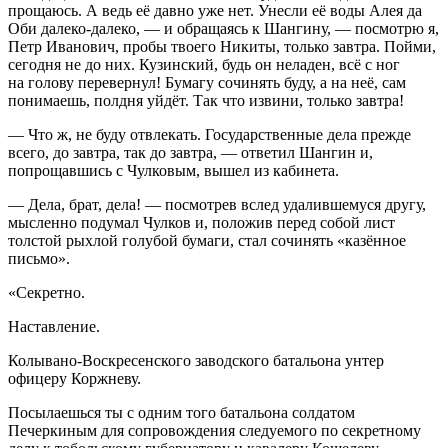
прощаюсь. А ведь её давно уже нет. Унесли её воды Алея да
Оби далеко-далеко, — и обращаясь к Шангину, — посмотрю я,
Петр Иванович, пробы твоего Никиты, только завтра. Пойми,
сегодня не до них. Кузинский, будь он неладен, всё с ног
на голову перевернул! Бумагу сочинять буду, а на неё, сам
понимаешь, полдня уйдёт. Так что извини, только завтра!
— Что ж, не буду отвлекать. Государственные дела прежде
всего, до завтра, так до завтра, — ответил Шангин и,
попрощавшись с Чулковым, вышел из кабинета.
— Дела, брат, дела! — посмотрев вслед удалившемуся другу,
мысленно подумал Чулков и, положив перед собой лист
толстой рыхлой голубой бумаги, стал сочинять «казённое
письмо».
«Секретно.
Наставление.
Колывано-Воскресенского заводского батальона унтер
офицеру Коржневу.
Посылаешься ты с одним того батальона солдатом
Печеркиным для сопровождения следуемого по секретному