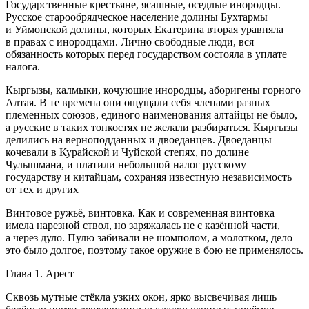
Государственные крестьяне, ясашные, оседлые инородцы.
Русское старообрядческое население долины Бухтармы
и Уймонской долины, которых Екатерина вторая уравняла
в правах с инородцами. Лично свободные люди, вся
обязанность которых перед государством состояла в уплате
налога.
Кыргызы, калмыки, кочующие инородцы, аборигены горного
Алтая. В те времена они ощущали себя
член
ами разных
племенных союзов, единого наименования алтайцы не было,
а русские в таких тонкостях не желали разбираться. Кыргызы
делились на верноподданных и двоеданцев. Двоеданцы
кочевали в Курайской и Чуйской степях, по долине
Чулышмана, и платили небольшой налог русскому
государству и китайцам, сохраняя известную независимость
от тех и других
Винтовое ружьё, винтовка. Как и современная винтовка
имела нарезной ствол, но заряжалась не с казённой части,
а через дуло. Пулю забивали не шомполом, а молотком, дело
это было долгое, поэтому такое оружие в бою не применялось.
Глава 1. Арест
Сквозь мутные стёкла узких окон, ярко высвечивая лишь