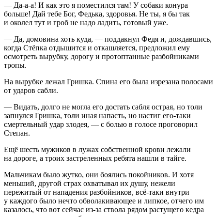
— Да-а-а! И как это я поместился там! У собаки конура
больше! Дай тебе Бог, Федька, здоровья. Не ты, я бы так
и околел тут и гроб не надо ладить, готовый уже.
— Да, домовина хоть куда, — поддакнул Федя и, дождавшись,
когда Стёпка отдышится и откашляется, предложил ему
осмотреть вырубку, дорогу и протоптанные разбойниками
тропы.
На вырубке лежал Гришка. Спина его была изрезана полосами
от ударов сабли.
— Видать, долго не могла его достать сабля острая, но толи
запнулся Гришка, толи иная напасть, но настиг его-таки
смертельный удар злодея, — с болью в голосе проговорил
Степан.
Ещё шесть мужиков в лужах собственной крови лежали
на дороге, а троих застреленных ребята нашли в тайге.
Мальчикам было жутко, они боялись покойников. И хотя
меньший, другой страх охватывал их душу, нежели
пережитый от нападения разбойников, всё-таки внутри
у каждого было нечто обволакивающее и липкое, отчего им
казалось, что вот сейчас из-за ствола рядом растущего кедра