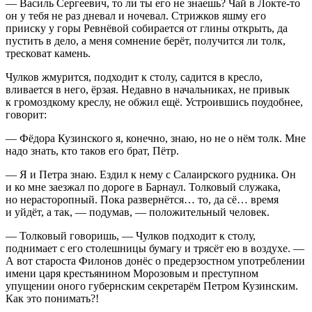
— Василь Сергеевич, то ли ты его не знаешь? Чай в Локте-то
он у тебя не раз дневал и ночевал. Стрижков яшму его
прииску у горы Ревнёвой собирается от глины открыть, да
пустить в дело, а меня сомнение берёт, получится ли толк,
тресковат камень.
Чулков жмурится, подходит к столу, садится в кресло,
вливается в него, ёрзая. Недавно в начальниках, не привык
к громоздкому креслу, не обжил ещё. Устроившись поудобнее,
говорит:
— Фёдора Кузинского я, конечно, знаю, но не о нём толк. Мне
надо знать, кто таков его брат, Пётр.
— Я и Петра знаю. Ездил к нему с Салаирского рудника. Он
и ко мне заезжал по дороге в Барнаул. Толковый служака,
но нерасторопный. Пока развернётся… то, да сё… время
и уйдёт, а так, — подумав, — положительный человек.
— Толковый говоришь, — Чулков подходит к столу,
поднимает с его столешницы бумагу и трясёт ею в воздухе. —
А вот староста Фи
лоно
в донёс о предерзостном употреблении
имени царя крестьянином Морозовым и преступном
упущении оного губернским секретарём Петром Кузинским.
Как это понимать?!