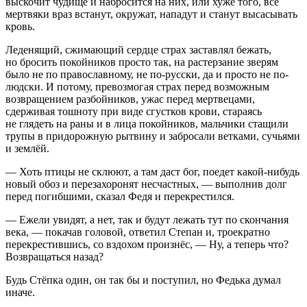
выскочит чудище и набросится на них, или хуже того, все
мертвяки враз встанут, окружат, нападут и станут высасывать
кровь.
Леденящий, сжимающий сердце страх заставлял бежать,
но бросить покойников просто так, на растерзание зверям
было не по православному, не по-русски, да и просто не по-
людски. И потому, превозмогая страх перед возможным
возвращением разбойников, ужас перед мертвецами,
сдерживая тошноту при виде сгустков крови, стараясь
не глядеть на раны и в лица покойников, мальчики стащили
трупы в придорожную рытвину и забросали ветками, сучьями
и землёй.
— Хоть птицы не склюют, а там даст бог, поедет какой-нибудь
новый обоз и перезахоронят несчастных, — выполнив долг
перед погибшими, сказал Федя и перекрестился.
— Ежели увидят, а нет, так и будут лежать тут по скончания
века, — покачав головой, ответил Степан и, троекратно
перекрестившись, со вздохом произнёс, — Ну, а теперь что?
Возвращаться назад?
Будь Стёпка один, он так бы и поступил, но Федька думал
иначе.