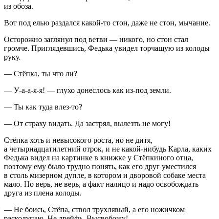
из обоза.
Вот под елью раздался какой-то стон, даже не стон, мычание.
Осторожно заглянул под ветви — никого, но стон стал
громче. Приглядевшись, Федька увидел торчащую из колоды
руку.
— Стёпка, ты что ли?
— У-а-а-я-я! — глухо донеслось как из-под земли.
— Ты как туда влез-то?
— От страху видать. Да застрял, вылезть не могу!
Стёпка хоть и невысокого роста, но не дитя,
а четыр
надцатилетн
ий отрок, и не какой-нибудь Карла, каких
Федька видел на картинке в книжке у Стёпкиного отца,
поэтому ему было трудно понять, как его друг уместился
в столь мизерном дупле, в котором и дворовой собаке места
мало. Но верь, не верь, а факт налицо и надо освобождать
друга из плена колоды.
— Не боись, Стёпа, ствол трухлявый, а его ножичком
расколупаю. Не дрейфь. Высвобожу!