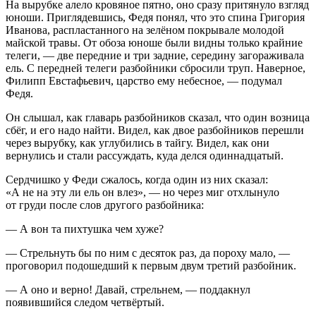
На вырубке алело кровяное пятно, оно сразу притянуло взгляд
юноши. Приглядевшись, Федя понял, что это спина Григория
Иванова, распластанного на зелёном покрывале молодой
майской травы. От обоза юноше были видны только крайние
телеги, — две передние и три задние, середину загораживала
ель. С передней телеги разбойники сбросили труп. Наверное,
Филипп Евстафьевич, царство ему небесное, — подумал
Федя.
Он слышал, как главарь разбойников сказал, что один возница
сбёг, и его надо найти. Видел, как двое разбойников перешли
через вырубку, как углубились в тайгу. Видел, как они
вернулись и стали рассуждать, куда делся один
надцат
ый.
Сердчишко у Феди сжалось, когда один из них сказал:
«А не на эту ли ель он влез», — но через миг отхлынуло
от груди после слов другого разбойника:
— А вон та пихтушка чем хуже?
— Стрельнуть бы по ним с десяток раз, да пороху мало, —
проговорил подошедший к первым двум третий разбойник.
— А оно и верно! Давай, стрельнем, — поддакнул
появившийся следом четвёртый.