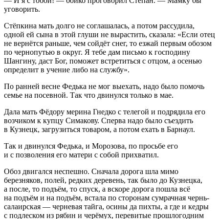
— И я с тобой! — бойко проговорил Степан. — Мамку бы
уговорить.
Стёпкина мать долго не соглашалась, а потом рассудила,
одной ей сына в этой глуши не вырастить, сказала: «Если отец
не вернётся раньше, чем сойдёт снег, то езжай первым обозом
по чернопутью в округ. Я тебе дам письмо к господину
Шангину, даст Бог, поможет встретиться с отцом, а осенью
определит в учение либо на службу».
По ранней весне Федька не мог выехать, надо было помочь
семье на посевной. Так что двинулся только в мае.
Дала мать Фёдору мерина Гнедко с телегой и подрядила его
возчиком к купцу Симакову. Сперва надо было съездить
в Кузнецк, загрузиться товаром, а потом ехать в Барнаул.
Так и двинулся Федька, и Морозова, по просьбе его
и с позволения его матери с собой прихватил.
Обоз двигался неспешно. Сначала дорога шла мимо
березняков, полей, редких деревень, так было до Кузнецка,
а после, то подъём, то спуск, а вскоре дорога пошла всё
на подъём и на подъём, встала по сторонам сумрачная чернь-
салаирская — черневая тайга, осины да пихты, а где и кедры
с подлеском из рябин и черёмух, перевитые прошлогодним