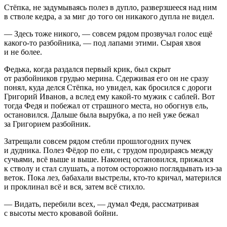
Стёпка, не задумываясь полез в дупло, разверзшееся над ним
в стволе кедра, а за миг до того он никакого дупла не видел.
— Здесь тоже никого, — совсем рядом прозвучал голос ещё
какого-то разбойника, — под лапами этими. Сырая хвоя
и не более.
Федька, когда раздался первый крик, был скрыт
от разбойников грудью мерина. Сдерживая его он не сразу
понял, куда делся Стёпка, но увидел, как бросился с дороги
Григорий Иванов, а вслед ему какой-то мужик с саблей. Вот
тогда Федя и побежал от страшного места, но обогнув ель,
остановился. Дальше была вырубка, а по ней уже бежал
за Григорием разбойник.
Затрещали совсем рядом стебли прошлогодних пучек
и дудника. Полез Фёдор по ели, с трудом продираясь между
сучьями, всё выше и выше. Наконец остановился, прижался
к стволу и стал слушать, а потом осторожно поглядывать из-за
веток. Пока лез, бабахали
выстрел
ы, кто-то кричал, матерился
и проклинал всё и вся, затем всё стихло.
— Видать, перебили всех, — думал Федя, рассматривая
с высоты место кровавой бойни.