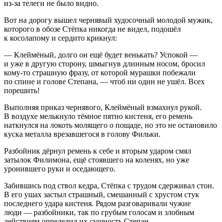
из-за телеги не было видно.
Вот на дорогу вышел чернявый худосочный молодой мужик,
которого в обозе Стёпка никогда не видел, подошёл
к косолапому и сердито крикнул:
— Клеймёный, долго он ещё будет венькать? Успокой —
и уже в другую сторону, шмыгнув длинным носом, бросил
кому-то страшную фразу, от которой мурашки побежали
по спине и голове Степана, — чтоб ни один не ушёл. Всех
порешить!
Выполняя приказ чернявого, Клеймёный взмахнул рукой.
В воздухе мелькнуло тёмное пятно кистеня, его ремень
наткнулся на локоть молящего о пощаде, но это не остановило
куска металла врезавшегося в голову Фильки.
Разбойник дёрнул ремень к себе и вторым ударом смял
затылок Филимона, ещё стоявшего на коленях, но уже
уронившего руки и оседающего.
Забившись под ствол кедра, Стёпка с трудом сдерживал стон.
В его ушах застыл страшный, смешанный с хрустом стук
последнего удара кистеня. Рядом разговаривали чужие
люди — разбойники, так по грубым голосам и злобным
действиям определил их сущность Степан.