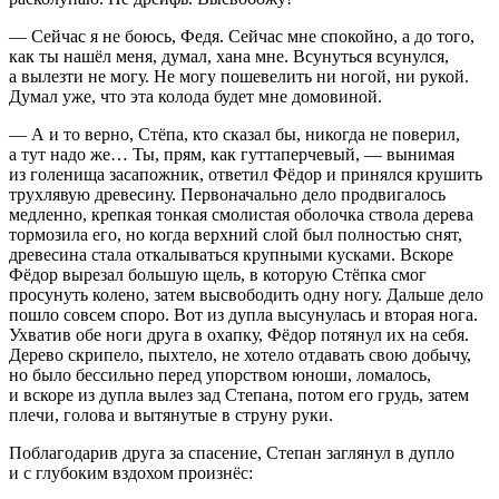
— Сейчас я не боюсь, Федя. Сейчас мне спокойно, а до того,
как ты нашёл меня, думал, хана мне. Всунуться всунулся,
а вылезти не могу. Не могу пошевелить ни ногой, ни рукой.
Думал уже, что эта колода будет мне домо
вино
й.
— А и то верно, Стёпа, кто сказал бы, никогда не поверил,
а тут надо же… Ты, прям, как гуттаперчевый, — вынимая
из голенища засапожник, ответил Фёдор и принялся крушить
трухлявую древесину. Первоначально дело продвигалось
медленно, крепкая тонкая смолистая оболочка ствола дерева
тормозила его, но когда верхний слой был полностью снят,
древесина стала откалываться крупными кусками. Вскоре
Фёдор вырезал большую щель, в которую Стёпка смог
просунуть колено, затем высвободить одну ногу. Дальше дело
пошло совсем споро. Вот из дупла высунулась и вторая нога.
Ухватив обе ноги друга в охапку, Фёдор потянул их на себя.
Дерево скрипело, пыхтело, не хотело отдавать свою добычу,
но было бессильно перед упорством юноши, ломалось,
и вскоре из дупла вылез зад Степана, потом его грудь, затем
плечи, голова и вытянутые в струну руки.
Поблагодарив друга за спасение, Степан заглянул в дупло
и с глубоким вздохом произнёс: