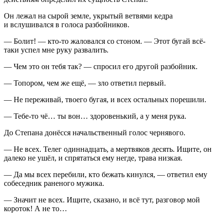
Он лежал на сырой земле, укрытый ветвями кедра
и вслушивался в голоса разбойников.
— Болит! — кто-то жаловался со стоном. — Этот бугай всё-
таки успел мне руку развалить.
— Чем это он тебя так? — спросил его другой разбойник.
— Топором, чем же ещё, — зло ответил первый.
— Не переживай, твоего бугая, и всех остальных порешили.
— Тебе-то чё… ты вон… здоровенький, а у меня рука.
До Степана донёсся начальственный голос чернявого.
— Не всех. Телег один
надцат
ь, а мертвяков десять. Ищите, он
далеко не ушёл, и спрятаться ему негде, трава низкая.
— Да мы всех перебили, кто бежать кинулся, — ответил ему
собеседник раненого мужика.
— Значит не всех. Ищите, сказано, и всё тут, разговор мой
короток! А не то…