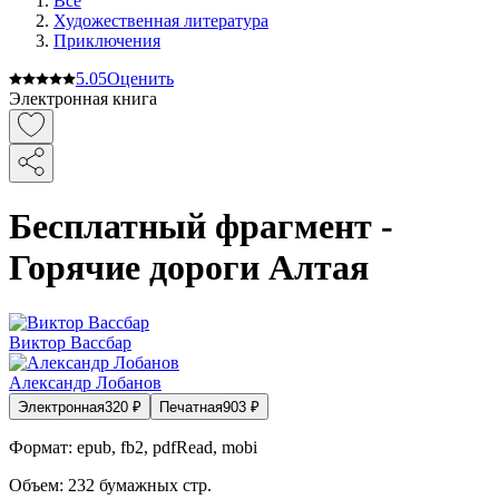
Все
Художественная литература
Приключения
5.0
5
Оценить
Электронная книга
Бесплатный фрагмент -
Горячие дороги Алтая
Виктор Вассбар
Александр Лобанов
Электронная
320
₽
Печатная
903
₽
Формат:
epub, fb2, pdfRead, mobi
Объем:
232
бумажных стр.