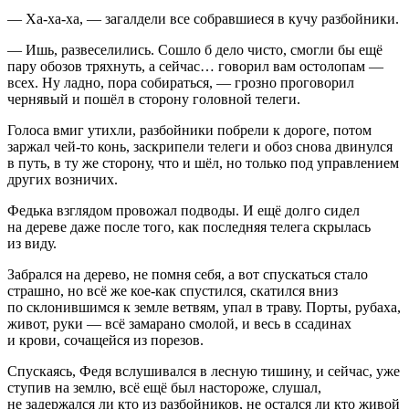
— Ха-ха-ха, — загалдели все собравшиеся в кучу разбойники.
— Ишь, развеселились. Сошло б дело чисто, смогли бы ещё
пару обозов тряхнуть, а сейчас… говорил вам остолопам —
всех. Ну ладно, пора собираться, — грозно проговорил
чернявый и пошёл в сторону головной телеги.
Голоса вмиг утихли, разбойники побрели к дороге, потом
заржал чей-то конь, заскрипели телеги и обоз снова двинулся
в путь, в ту же сторону, что и шёл, но только под управлением
других возничих.
Федька взглядом провожал подводы. И ещё долго сидел
на дереве даже после того, как последняя телега скрылась
из виду.
Забрался на дерево, не помня себя, а вот спускаться стало
страшно, но всё же кое-как спустился, скатился вниз
по склонившимся к земле ветвям, упал в траву. Порты, рубаха,
живот, руки — всё замарано смолой, и весь в ссадинах
и крови, сочащейся из порезов.
Спускаясь, Федя вслушивался в лесную тишину, и сейчас, уже
ступив на землю, всё ещё был настороже, слушал,
не задержался ли кто из разбойников, не остался ли кто живой