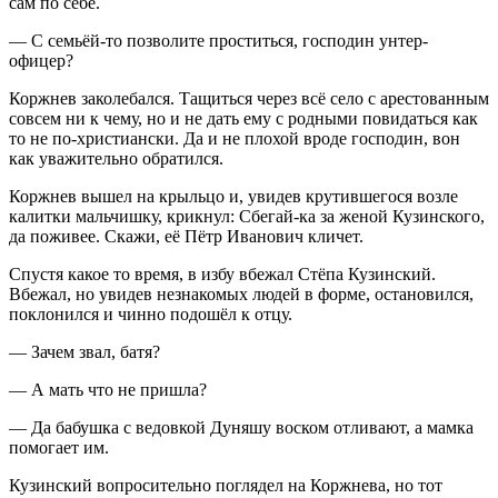
сам по себе.
— С семьёй-то позволите проститься, господин унтер-
офицер?
Коржнев заколебался. Тащиться через всё село с арестованным
совсем ни к чему, но и не дать ему с родными повидаться как
то не по-христиански. Да и не плохой вроде господин, вон
как уважительно обратился.
Коржнев вышел на крыльцо и, увидев крутившегося возле
калитки мальчишку, крикнул: Сбегай-ка за женой Кузинского,
да поживее. Скажи, её Пётр Иванович кличет.
Спустя какое то время, в избу вбежал Стёпа Кузинский.
Вбежал, но увидев незнакомых людей в форме, остановился,
поклонился и чинно подошёл к отцу.
— Зачем звал, батя?
— А мать что не пришла?
— Да бабушка с ведовкой Дуняшу воском отливают, а мамка
помогает им.
Кузинский вопросительно поглядел на Коржнева, но тот