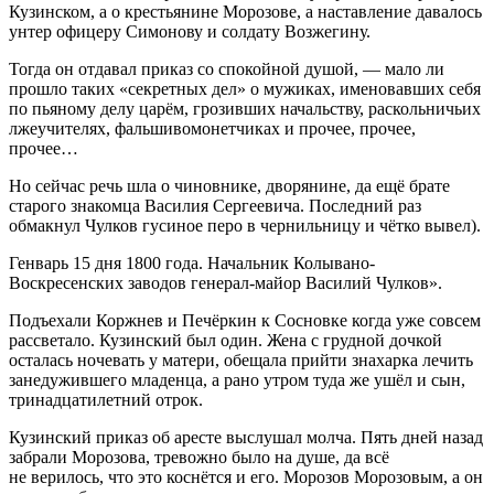
Кузинском, а о крестьянине Морозове, а наставление давалось
унтер офицеру Симонову и солдату Возжегину.
Тогда он отдавал приказ со спокойной душой, — мало ли
прошло таких «секретных дел» о мужиках, именовавших себя
по пьяному делу царём, грозивших начальству, раскольничьих
лжеучителях, фальшивомонетчиках и прочее, прочее,
прочее…
Но сейчас речь шла о чиновнике, дворянине, да ещё брате
старого знакомца Василия Сергеевича. Последний раз
обмакнул Чулков гусиное перо в чернильницу и чётко вывел).
Генварь 15 дня 1800 года. Начальник Колывано-
Воскресенских заводов генерал-майор Василий Чулков».
Подъехали Коржнев и Печёркин к Сосновке когда уже совсем
рассветало. Кузинский был один. Жена с грудной дочкой
осталась ночевать у матери, обещала прийти знахарка лечить
занедужившего младенца, а рано утром туда же ушёл и сын,
три
надцатилетн
ий отрок.
Кузинский приказ об аресте выслушал молча. Пять дней назад
забрали Морозова, тревожно было на душе, да всё
не верилось, что это коснётся и его. Морозов Морозовым, а он