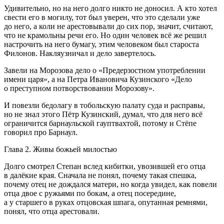
Удивительно, но на него долго никто не доносил. А кто хотел
свести его в могилу, тот был уверен, что это сделали уже
до него, а коли не арестовывали до сих пор, значит, считают,
что не крамольны речи его. Но один человек всё же решил
настрочить на него бумагу, этим человеком был староста
Фи
лоно
в. Накляузничал и дело завертелось.
Завели на Морозова дело о «Предерзостном употреблении
имени царя», а на Петра Ивановича Кузинского «Дело
о преступном потворствовании Морозову».
И повезли бедолагу в тобольскую палату суда и расправы,
но не знал этого Пётр Кузинский, думал, что для него всё
ограничится барнаульской гауптвахтой, потому и Стёпе
говорил про Барнаул.
Глава 2. Живы божьей милостью
Долго смотрел Степан вслед кибитки, увозившей его отца
в далёкие края. Сначала не понял, почему такая спешка,
почему отец не дождался матери, но когда увидел, как повели
отца двое с ружьями по бокам, а отец посередине,
а у старшего в руках отцовская шпага, опутанная ремнями,
понял, что отца арестовали.