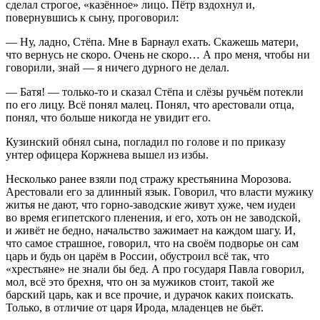
сделал строгое, «казённое» лицо. Пётр вздохнул и,
повернувшись к сыну, проговорил:
— Ну, ладно, Стёпа. Мне в Барнаул ехать. Скажешь матери,
что вернусь не скоро. Очень не скоро… А про меня, чтобы ни
говорили, знай — я ничего дурного не делал.
— Батя! — только-то и сказал Стёпа и слёзы ручьём потекли
по его лицу. Всё понял малец. Понял, что арестовали отца,
понял, что больше никогда не увидит его.
Кузинский обнял сына, погладил по голове и по приказу
унтер офицера Коржнева вышел из избы.
Несколько ранее взяли под стражу крестьянина Морозова.
Арестовали его за длинный язык. Говорил, что власти мужику
житья не дают, что горно-заводские живут хуже, чем иудеи
во время египетского пленения, и его, хоть он не заводской,
и живёт не бедно, начальство зажимает на каждом шагу. И,
что самое страшное, говорил, что на своём подворье он сам
царь и будь он царём в
Росси
и, обустроил всё так, что
«хрестьяне» не знали бы бед. А про государя Павла говорил,
мол, всё это брехня, что он за мужиков стоит, такой же
барский царь, как и все прочие, и дурачок каких поискать.
Только, в отличие от царя Ирода, младенцев не бьёт.