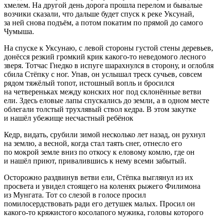
хмелем. На другой день дорога прошла перелом и бывалые
возчики сказали, что дальше будет спуск к реке Уксунай,
за ней снова подъём, а потом покатим по прямой до самого
Чумыша.
На спуске к Уксунаю, с левой стороны густой стены деревьев,
донёсся резкий громкий крик какого-то неведомого лесного
зверя. Тотчас Гнедко в испуге шарахнулся в сторону, и оглобля
сбила Стёпку с ног. Упав, он услышал треск сучьев, совсем
рядом тяжёлый топот, истошный вопль и бросился
на четвереньках между конских ног под склонённые ветви
ели. Здесь еловые лапы спускались до земли, а в одном месте
облегали толстый трухлявый ствол кедра. В этом закутке
и нашёл убежище несчастный ребёнок
Кедр, видать, срубили зимой несколько лет назад, он рухнул
на землю, а весной, когда стал таять снег, отнесло его
по мокрой земле вниз по откосу к еловому комлю, где он
и нашёл приют, привалившись к нему всеми забытый.
Осторожно раздвинув ветви ели, Стёпка выглянул из их
просвета и увидел стоящего на коленях рыжего Филимона
из Мунгата. Тот со слезой в голосе просил
помилосердствовать ради его детушек малых. Просил он
какого-то кряжистого косолапого мужика, головы которого