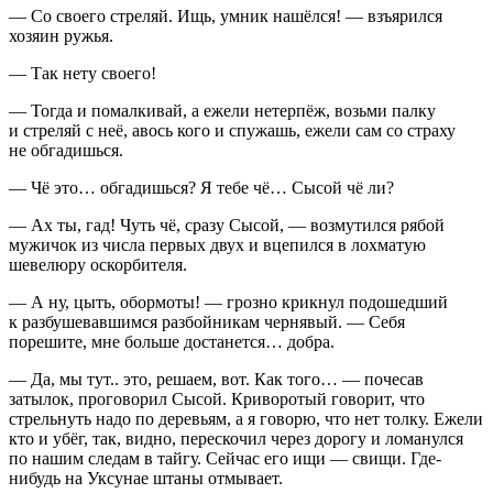
— Со своего стреляй. Ищь, умник нашёлся! — взъярился
хозяин ружья.
— Так нету своего!
— Тогда и помалкивай, а ежели нетерпёж, возьми палку
и стреляй с неё, авось кого и спужашь, ежели сам со страху
не обгадишься.
— Чё это… обгадишься? Я тебе чё… Сысой чё ли?
— Ах ты, гад! Чуть чё, сразу Сысой, — возмутился рябой
мужичок из числа первых двух и вцепился в лохматую
шевелюру оскорбителя.
— А ну, цыть, обормоты! — грозно крикнул подошедший
к разбушевавшимся разбойникам чернявый. — Себя
порешите, мне больше достанется… добра.
— Да, мы тут.. это, решаем, вот. Как того… — почесав
затылок, проговорил Сысой. Криворотый говорит, что
стрельнуть надо по деревьям, а я говорю, что нет толку. Ежели
кто и убёг, так, видно, перескочил через дорогу и ломанулся
по нашим следам в тайгу. Сейчас его ищи — свищи. Где-
нибудь на Уксунае штаны отмывает.