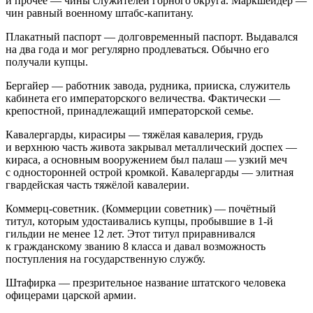
и прочее — чины служителей горного округа. Маркшейдер —
чин равный военному штабс-капитану.
Плакатный паспорт — долговременный паспорт. Выдавался
на два года и мог регулярно продлеваться. Обычно его
получали купцы.
Бергайер — работник завода, рудника, прииска, служитель
кабинета его императорского величества. Фактически —
крепостной, принадлежащий императорской семье.
Кавалергарды, кирасиры — тяжёлая кавалерия, грудь
и верхнюю часть живота закрывал металлический доспех —
кираса, а основным вооружением был палаш — узкий меч
с односторонней острой кромкой. Кавалергарды — элитная
гвардейская часть тяжёлой кавалерии.
Коммерц-советник. (Коммерции советник) — почётный
титул, которым удостаивались купцы, пробывшие в 1-й
гильдии не менее 12 лет. Этот титул приравнивался
к гражданскому званию 8 класса и давал возможность
поступления на государственную службу.
Штафирка — презрительное название штатского человека
офицерами царской армии.