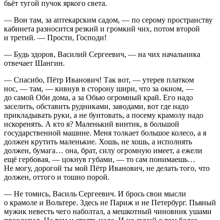
бьёт тугой пучок яркого света.
— Вон там, за аптекарским садом, — по серому пространству
кабинета разносится резкий и громкий чих, потом второй
и третий. — Прости, Господи!
— Будь здоров, Василий Сергеевич, — на чих начальника
отвечает Шангин.
— Спасибо, Пётр Иванович! Так вот, — утерев платком
нос, — там, — кивнув в сторону шири, что за окном, —
до самой Оби дома, а за Обью огромный край. Его надо
заселить, обставить рудниками, заводами, вот где надо
прикладывать руки, а не бунтовать, а посему крамолу надо
искоренять. А кто я? Маленький винтик, в большой
государственной машине. Меня толкает большое
колес
о, а я
должен крутить маленькие. Хошь, не хошь, а исполнять
должен, бумага… она, брат, силу огромную имеет, а ежели
ещё гербовая, — цокнув губами, — то сам понимаешь…
Не могу, дорогой ты мой Пётр Иванович, не делать того, что
должен, оттого и тошно порой.
— Не томись, Василь Сергеевич. И брось свои мысли
о крамоле и Вольтере. Здесь не Париж и не Петербург. Пьяный
мужик невесть чего наболтал, а мешкотный чиновник ушами