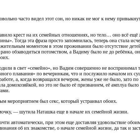
вольно часто видел этот сон, но никак не мог к нему привыкнут
тавило крест на их семейных отношениях, но тело… оно всё ещё
ашины». Тогда эта фраза просто запомнилась, теперь она стала 
ительным моментом в этом проживании было отсутствие детей.
щё рано обзаводиться потомством, а Вадиму было не до ребёнка,
боих.
дили в свет «семейно», но Вадим совершенно не воспринимал т
очного плавания» по вечеринкам, что и послужило началом их с
боте, а, когда возвращался вечером, жены уже не было, зато по 
ыла домохозяйкой, но это не было её призванием, её амплуа был
тами.
тным мероприятием был
секс
, который устраивал обоих.
амочку, — шутила Наташка еще в начале их семейной жизни.
чти автоматически, при этом еще доставляя удовольствие обоим.
инания об их знакомстве, о начале семейной жизни, да так и зас