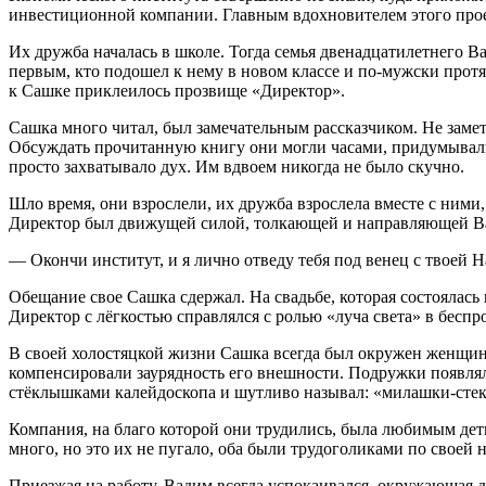
инвестиционной компании. Главным вдохновителем этого проек
Их дружба началась в школе. Тогда семья двенадцат
илетн
его В
первым, кто подошел к нему в новом классе и по-мужски протя
к Сашке приклеилось прозвище «Директор».
Сашка много читал, был замечательным рассказчиком. Не замети
Обсуждать прочитанную книгу они могли часами, придумывали
просто захватывало дух. Им вдвоем никогда не было скучно.
Шло время, они взрослели, их дружба взрослела вместе с ними,
Директор был движущей силой, толкающей и направляющей Ва
— Окончи институт, и я лично отведу тебя под венец с твоей
Обещание свое Сашка сдержал. На свадьбе, которая состоялась 
Директор с лёгкостью справлялся с ролью «луча света» в бесп
В своей холостяцкой жизни Сашка всегда был окружен женщина
компенсировали заурядность его внешности. Подружки появляли
стёклышками калейдоскопа и шутливо называл: «милашки-сте
Компания, на благо которой они трудились, была любимым дети
много, но это их не пугало, оба были трудоголиками по своей
Приезжая на работу, Вадим всегда успокаивался, окружающая д