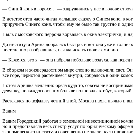
— Синий конь в горохе…
— закружились у нее в голове строч
В детстве отец часто читал малышке сказку о Синем коне, в к
приручить Синего коня, чтобы ему не было так грустно и одинок
Пыль с московского перрона ворвалась в окна электрички, и на
До института Арина добралась быстро, и вот она уже в толпе 
постепенно разобравшись, начала искать свою фамилию.
— Кажется, это я, — она набрала побольше воздуха, как пере
В её ярком и жизнерадостном мире словно выключили свет. Она
всё горе, чернотой растекшееся внутри, собралось в один комок
Потом Аришка медленно брела куда-то, совсем не воспринимая
девушку, но каждого из них больше волновал автобус, который
Растекался по асфальту летний зной, Москва пахла пылью и в
Вадим
Вадим Городецкий работал в земельной инвестиционной компа
но и предоставляла весь спектр услуг по юридическому оформл
экономического института совершенно не знали, куда приложи