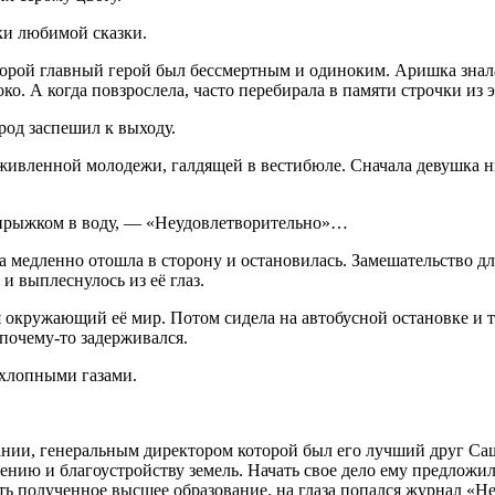
ки любимой сказки.
оторой главный герой был бессмертным и одиноким. Аришка знала
о. А когда повзрослела, часто перебирала в памяти строчки из э
род заспешил к выходу.
оживленной молодежи, галдящей в вестибюле. Сначала девушка ни
д прыжком в воду, — «Неудовлетворительно»…
 медленно отошла в сторону и остановилась. Замешательство дл
 и выплеснулось из её глаз.
 окружающий её мир. Потом сидела на автобусной остановке и 
 почему-то задерживался.
ыхлопными газами.
нии, генеральным директором которой был его лучший друг Саш
ению и благоустройству земель. Начать свое дело ему предложи
ть полученное высшее образование, на глаза попался журнал «