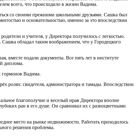
лем всего, что происходило в жизни Вадима.
аться со своими прежними школьными друзьями. Сашка был
овитостью и основательностью, именно за это впоследствии
 родители и учителя, у Директора получилось с легкостью.
 Сашка обладал таким воображением, что у Городецкого
вая, вместе подали документы. Все пять лет в институте
й диплома.
х гормонов Вадима.
трёх ролях: свидетеля, администратора и тамады. Впоследствии
иальное благополучие и веселый нрав Директора вполне
лубоких ран в его душе. Он сравнивал их с разноцветными
леднее место на рынке недвижимости. Работать приходилось
льного решения проблемы.