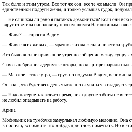
Так было и этим утром. Все тот же сон, все те же мысли. Он 
единственной подруги жены, и только услышав гудок, подумал
— Не слишком ли рано я пытаюсь дозвониться? Если они всю но
вдруг ответила наполовину проснувшимся Наташкиным голос
— Жива? — спросил Вадим.
— Живее всех живых, — мрачно сказала жена и
повеси
ла трубк
Это было вполне привычное утреннее общение между супруга
Сквозь небрежно задернутые шторы, по квартире шарили пыль
— Мерзкое летнее утро, — грустно подумал Вадим, вспоминая 
Он знал, что будет весь день мысленно окунаться в сладкую черно
— Надо потерпеть какое-то время, пока другие заботы не выте
не любил опаздывать на работу.
Арина
Мобильник на тумбочке замурлыкал любимую мелодию. Она откр
в постели, вспомнить что-нибудь приятное, помечтать. Но в это