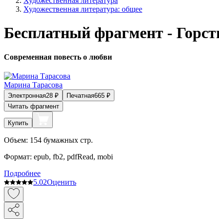
Художественная литература
Художественная литература: общее
Бесплатный фрагмент - Горсть
Современная повесть о любви
Марина Тарасова
Электронная
28
₽
Печатная
665
₽
Читать фрагмент
Купить
Объем:
154
бумажных стр.
Формат:
epub, fb2, pdfRead, mobi
Подробнее
5.0
2
Оценить