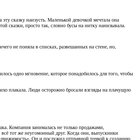
 эту сказку наизусть. Маленькой девочкой мечтала она
той сказки, просто так, словно бусы на нитку нанизывала.
чего не поняла в списках, развешанных на стене, но,
илось одно мгновение, которое понадобилось для того, чтобы
тихо плакала. Люди осторожно бросали взгляды на плачущую
ка. Компания занималась не только продажами,
л всё тот же неугомонный друг. Когда они, выпускники
Недвижимость». Он и послужил отправной точкой к созданию