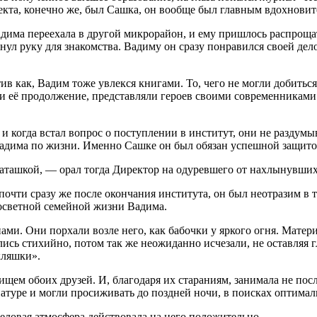
та, конечно же, был Сашка, он вообще был главным вдохновите
адима переехала в другой микрорайон, и ему пришлось распрощ
нул руку для знакомства. Вадиму он сразу понравился своей дел
в как, Вадим тоже увлекся книгами. То, чего не могли добиться
 её продолжение, представляли героев своими современниками.
 и когда встал вопрос о поступлении в институт, они не раздумы
дима по жизни. Именно Сашке он был обязан успешной защито
 Наташкой, — орал тогда Директор на одуревшего от нахлынувши
почти сразу же после окончания института, он был неотразим в 
росветной семейной жизни Вадима.
ми. Они порхали возле него, как бабочки у яркого огня. Матер
сь стихийно, потом так же неожиданно исчезали, не оставляя г
кляшки».
щем обоих друзей. И, благодаря их стараниям, занимала не пос
 натуре и могли просиживать до поздней ночи, в поисках оптима
еловая атмосфера действовала на него положительно.