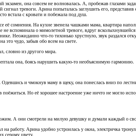
 экзамен, она совсем не волновалась. А, пробежав глазами задан
й сигнал тревоги. Арина попыталась заглушить его, представив 
сто встала с кровати и побежала под душ.
се её сомнения. На кухне звенела чашками мама, квартира напол
же не вспоминала о мимолетной тревоге, вдруг всколыхнувшейся
ике. Неожиданно что-то тихонько хрустнуло, звук раздался откуда
 это чудо, забыв обо всем на свете.
, словно из другого мира.
шептала она, боясь нарушить какую-то необъяснимую гармонию.
. Одевшись и чмокнув маму в щеку, она понеслась вниз по лестн
в поёжиться. Но её хорошее настроение уже ничто не могло испо
охожим. А они смотрели на милую девушку и думали каждый о св
л на работу. Арина удобно устроилась у окна, электричка тронул
х серому цвету.