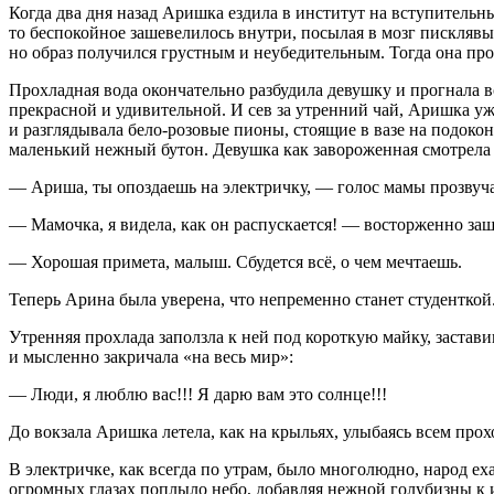
Когда два дня назад Аришка ездила в институт на вступительный
то беспокойное зашевелилось внутри, посылая в мозг писклявы
но образ получился грустным и неубедительным. Тогда она про
Прохладная вода окончательно разбудила девушку и прогнала в
прекрасной и удивительной. И сев за утренний чай, Аришка у
и разглядывала бело-розовые пионы, стоящие в вазе на подоконн
маленький нежный бутон. Девушка как завороженная смотрела на
— Ариша, ты опоздаешь на электричку, — голос мамы прозвучал
— Мамочка, я видела, как он распускается! — восторженно за
— Хорошая примета, малыш. Сбудется всё, о чем мечтаешь.
Теперь Арина была уверена, что непременно станет студенткой
Утренняя прохлада заползла к ней под короткую майку, застави
и мысленно закричала «на весь мир»:
— Люди, я люблю вас!!! Я дарю вам это солнце!!!
До вокзала Аришка летела, как на крыльях, улыбаясь всем пр
В электричке, как всегда по утрам, было многолюдно, народ еха
огромных глазах поплыло небо, добавляя нежной голубизны к и