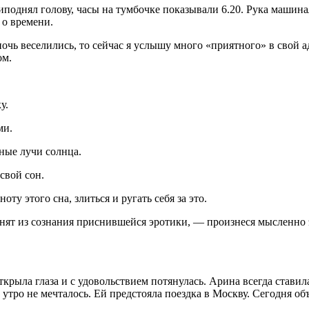
приподнял голову, часы на тумбочке показывали 6.20. Рука маши
 о времени.
чь веселились, то сейчас я услышу много «приятного» в свой ад
ом.
у.
ми.
ные лучи солнца.
свой сон.
ту этого сна, злиться и ругать себя за это.
снят из сознания приснившейся
эротик
и, — произнеся мысленно 
ыла глаза и с удовольствием потянулась. Арина всегда ставила
 утро не мечталось. Ей предстояла поездка в Москву. Сегодня об