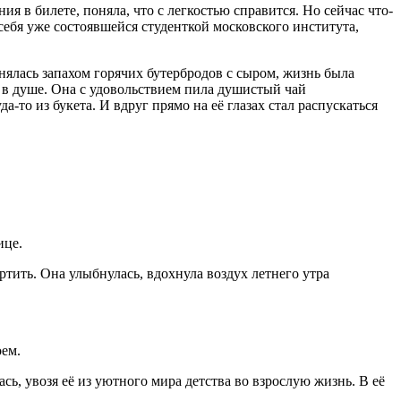
ия в билете, поняла, что с легкостью справится. Но сейчас что-
себя уже состоявшейся студенткой московского института,
нялась запахом горячих бутербродов с сыром, жизнь была
 в душе. Она с удовольствием пила душистый чай
-то из букета. И вдруг прямо на её глазах стал распускаться
ице.
ртить. Она улыбнулась, вдохнула воздух летнего утра
оем.
ась, увозя её из уютного мира детства во взрослую жизнь. В её