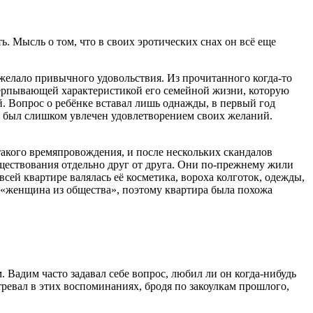
ь. Мысль о том, что в своих
эротич
еских снах он всё еще
 желало привычного удовольствия. Из прочитанного когда-то
исчерпывающей характеристикой его семейной жизни, которую
 Вопрос о ребёнке вставал лишь однажды, в первый год
 он был слишком увлечен удовлетворением своих желаний.
акого времяпровождения, и после нескольких скандалов
уществования отдельно друг от друга. Они по-прежнему жили
всей квартире валялась её косметика, вороха колготок, одежды,
о «женщина из общества», поэтому квартира была похожа
 Вадим часто задавал себе вопрос, любил ли он когда-нибудь
тревал в этих воспоминаниях, бродя по закоулкам прошлого,