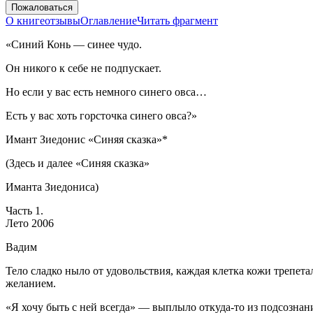
Пожаловаться
О книге
отзывы
Оглавление
Читать фрагмент
«Синий Конь — синее чудо.
Он никого к себе не подпускает.
Но если у вас есть немного синего овса…
Есть у вас хоть горсточка синего овса?»
Имант Зиедонис «Синяя сказка»*
(Здесь и далее «Синяя сказка»
Иманта Зиедониса)
Часть 1.
Лето 2006
Вадим
Тело сладко ныло от удовольствия, каждая клетка кожи трепета
желанием.
«Я хочу быть с ней всегда» — выплыло откуда-то из подсознан