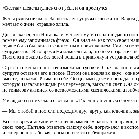
«Всегда» шевельнулись его губы, и он проснулся.
Жены рядом не было. За шесть лет супружеской жизни Вадим до
мечтает о жене, страшно злила.
Догадывался, что Наташка изменяет ему, и сознание давно пос
романа ему запомнилась фраза: «Он знал её, как руль своей м
лучше было бы назвать совместным проживанием. Самым полож
супружества. В то время Наталья считала, что в её возрасте е
Постепенно жизнь без детей вошла в привычку и устраивала о
Страстью жены стали всевозможные тусовки. Сначала они выхо
супруга оставила его в покое. Потом она вошла во вкус «один
вместе, но каждый сам по себе. Он целыми днями пропадал на ра
которую Наталья каждый раз перемеряла, выходя в свет. Она б
на гримерку актрисы со всевозможными сценическими атрибу
У каждого из них была своя жизнь. Их единственным совмес
— Мы с тобой в постели подходим друг другу, как ключик к з
Все это время механизм «ключик-замочек» работал исправно, по
свою жену. Пытаясь ответить самому себе, погружался в воспом
и совершенно забывая, зачем он все это взбудоражил.