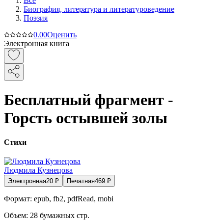
Все
Биография, литература и литературоведение
Поэзия
0.0
0
Оценить
Электронная книга
Бесплатный фрагмент -
Горсть остывшей золы
Стихи
Людмила Кузнецова
Электронная
20
₽
Печатная
469
₽
Формат:
epub, fb2, pdfRead, mobi
Объем:
28
бумажных стр.