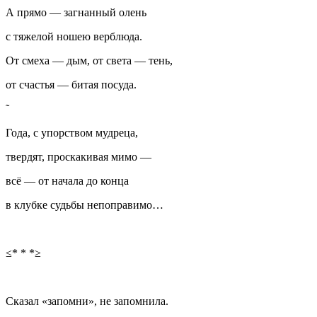
А прямо — загнанный олень
с тяжелой ношею верблюда.
От смеха — дым, от света — тень,
от счастья — битая посуда.
Года, с упорством мудреца,
твердят, проскакивая мимо —
всё — от начала до конца
в клубке судьбы непоправимо…
≤* * *≥
Сказал «запомни», не запомнила.