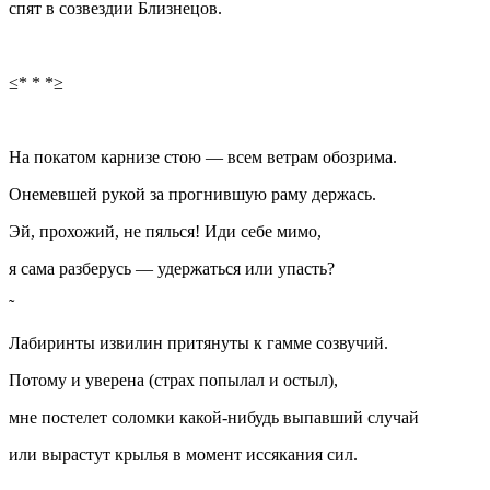
спят в созвездии Близнецов.
≤* * *≥
На покатом карнизе стою — всем ветрам обозрима.
Онемевшей рукой за прогнившую раму держась.
Эй, прохожий, не пялься! Иди себе мимо,
я сама разберусь — удержаться или упасть?
Лабиринты извилин притянуты к гамме созвучий.
Потому и уверена (страх попылал и остыл),
мне постелет соломки какой-нибудь выпавший случай
или вырастут крылья в момент иссякания сил.