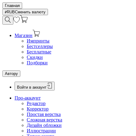
Главная
RUB
Сменить валюту
Магазин
Импринты
Бестселлеры
Бесплатные
Скидки
Подборки
Автору
Войти в аккаунт
Про-аккаунт
Редактор
Корректор
Простая верстка
Сложная верстка
Дизайн обложки
Иллюстрации