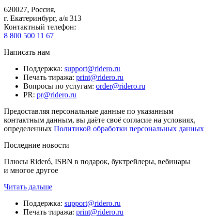
620027
,
Россия
,
г. Екатеринбург, а/я 313
Контактный телефон
:
8 800 500 11 67
Написать нам
Поддержка
:
support@ridero.ru
Печать тиража
:
print@ridero.ru
Вопросы по услугам
:
order@ridero.ru
PR
:
pr@ridero.ru
Предоставляя персональные данные по указанным
контактным данным, вы даёте своё согласие на условиях,
определенных
Политикой обработки персональных данных
Последние новости
Плюсы Rideró, ISBN в подарок, буктрейлеры, вебинары
и многое другое
Читать дальше
Поддержка
:
support@ridero.ru
Печать тиража
:
print@ridero.ru