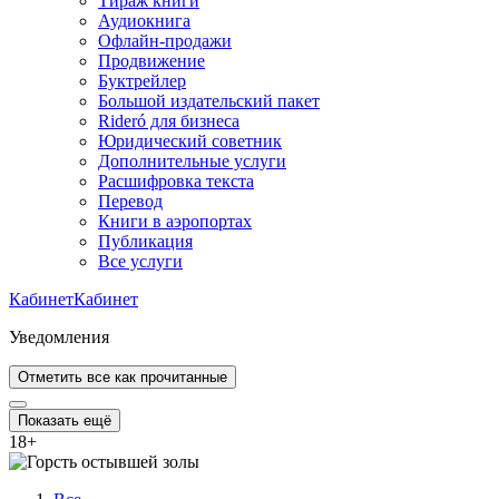
Тираж книги
Аудиокнига
Офлайн-продажи
Продвижение
Буктрейлер
Большой издательский пакет
Rideró для бизнеса
Юридический советник
Дополнительные услуги
Расшифровка текста
Перевод
Книги в аэропортах
Публикация
Все услуги
Кабинет
Кабинет
Уведомления
Отметить все как прочитанные
Показать ещё
18
+