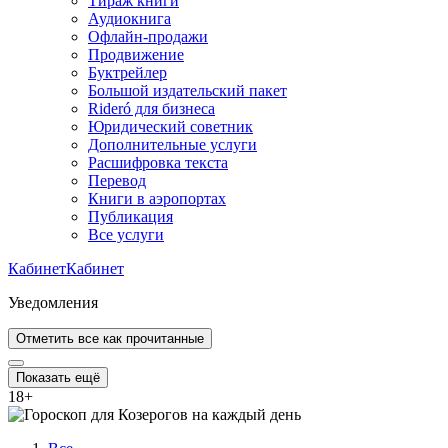
Тираж книги
Аудиокнига
Офлайн-продажи
Продвижение
Буктрейлер
Большой издательский пакет
Rideró для бизнеса
Юридический советник
Дополнительные услуги
Расшифровка текста
Перевод
Книги в аэропортах
Публикация
Все услуги
Кабинет
Кабинет
Уведомления
Отметить все как прочитанные
Показать ещё
18
+