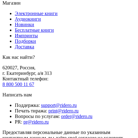
Магазин
Электронные книги
Аудиокниги
Новинки
Бесплатные книги
Импринты
Подборки
Доставка
Как нас найти?
620027
,
Россия
,
г. Екатеринбург, а/я 313
Контактный телефон
:
8 800 500 11 67
Написать нам
Поддержка
:
support@ridero.ru
Печать тиража
:
print@ridero.ru
Вопросы по услугам
:
order@ridero.ru
PR
:
pr@ridero.ru
Предоставляя персональные данные по указанным
контактным данным, вы даёте своё согласие на условиях,