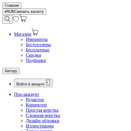
Главная
RUB
Сменить валюту
Магазин
Импринты
Бестселлеры
Бесплатные
Скидки
Подборки
Автору
Войти в аккаунт
Про-аккаунт
Редактор
Корректор
Простая верстка
Сложная верстка
Дизайн обложки
Иллюстрации