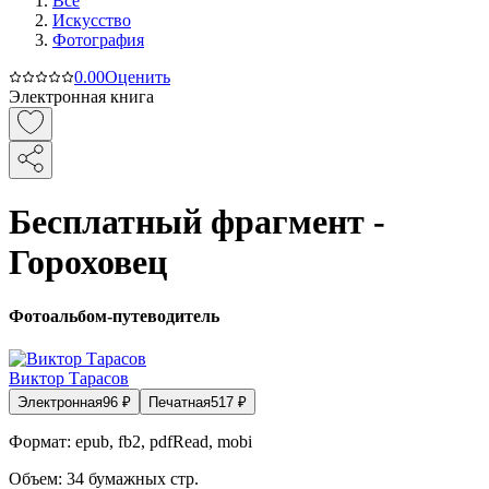
Все
Искусство
Фотография
0.0
0
Оценить
Электронная книга
Бесплатный фрагмент -
Гороховец
Фотоальбом-путеводитель
Виктор Тарасов
Электронная
96
₽
Печатная
517
₽
Формат:
epub, fb2, pdfRead, mobi
Объем:
34
бумажных стр.