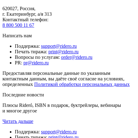
620027
,
Россия
,
г. Екатеринбург, а/я 313
Контактный телефон
:
8 800 500 11 67
Написать нам
Поддержка
:
support@ridero.ru
Печать тиража
:
print@ridero.ru
Вопросы по услугам
:
order@ridero.ru
PR
:
pr@ridero.ru
Предоставляя персональные данные по указанным
контактным данным, вы даёте своё согласие на условиях,
определенных
Политикой обработки персональных данных
Последние новости
Плюсы Rideró, ISBN в подарок, буктрейлеры, вебинары
и многое другое
Читать дальше
Поддержка
:
support@ridero.ru
Печать тиража
:
print@ridero.ru