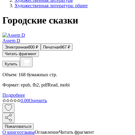
Художественная литература
Художественная литература: общее
Городские сказки
Assem D
Электронная
800
₽
Печатная
967
₽
Читать фрагмент
Купить
Объем:
168
бумажных стр.
Формат:
epub, fb2, pdfRead, mobi
Подробнее
0.0
0
Оценить
Пожаловаться
О книге
отзывы
Оглавление
Читать фрагмент