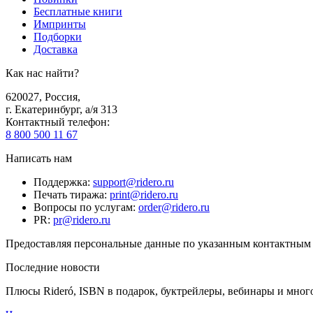
Бесплатные книги
Импринты
Подборки
Доставка
Как нас найти?
620027
,
Россия
,
г. Екатеринбург, а/я 313
Контактный телефон
:
8 800 500 11 67
Написать нам
Поддержка
:
support@ridero.ru
Печать тиража
:
print@ridero.ru
Вопросы по услугам
:
order@ridero.ru
PR
:
pr@ridero.ru
Предоставляя персональные данные по указанным контактным д
Последние новости
Плюсы Rideró, ISBN в подарок, буктрейлеры, вебинары и мног