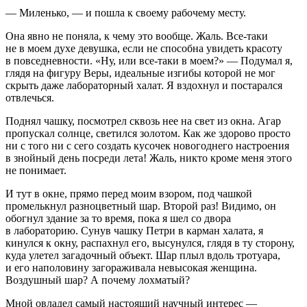
— Миленько, — и пошла к своему рабочему месту.
Она явно не поняла, к чему это вообще. Жаль. Все-таки
не в моем духе девушка, если не способна увидеть красоту
в повседневности. «Ну, или все-таки в моем?» — Подумал я,
глядя на фигуру Веры, идеальные изгибы которой не мог
скрыть даже лабораторный халат. Я вздохнул и постарался
отвлечься.
Поднял чашку, посмотрел сквозь нее на свет из окна. Агар
пропускал солнце, светился золотом. Как же здорово просто
ни с того ни с сего создать кусочек новогоднего настроения
в знойный день посреди лета! Жаль, никто кроме меня этого
не понимает.
И тут в окне, прямо перед моим взором, под чашкой
промелькнул разноцветный шар. Второй раз! Видимо, он
обогнул здание за то время, пока я шел со двора
в лабораторию. Сунув чашку Петри в карман халата, я
кинулся к окну, распахнул его, высунулся, глядя в ту сторону,
куда улетел загадочный объект. Шар плыл вдоль тротуара,
и его наполовину загораживала невысокая женщина.
Воздушный шар? А почему лохматый?
Мной овладел самый настоящий научный интерес —