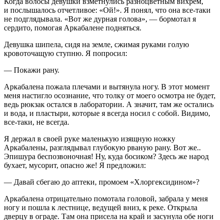
Когда волосы девушки взметнулись разноцветным вихрем,
и послышалось отчетливое: «Ой!». Я понял, что она все-таки
не подглядывала. «Вот же дурная голова», — бормотал я
сердито, помогая Аркабалене подняться.
Девушка шипела, сидя на земле, сжимая руками голую
кровоточащую ступню. Я попросил:
— Покажи рану.
Аркабалена пожала плечами и вытянула ногу. В этот момент
меня настигло осознание, что толку от моего осмотра не будет,
ведь рюкзак остался в лаборатории. А значит, там же остались
и вода, и пластыри, которые я всегда носил с собой. Видимо,
все-таки, не всегда.
Я держал в своей руке маленькую изящную ножку
Аркабалены, разглядывал глубокую рваную рану. Вот же..
Эпишура беспозвоночная! Ну, куда босиком? Здесь же народ
бухает, мусорит, опасно же! Я предложил:
— Давай сбегаю до аптеки, промоем «Хлоргексидином»?
Аркабалена отрицательно помотала головой, забрала у меня
ногу и пошла к лестнице, ведущей вниз, к реке. Открыла
дверцу в ограде. Там она присела на край и засунула обе ноги