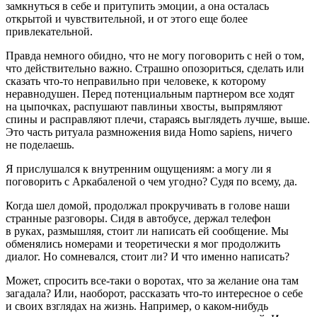
замкнуться в себе и притупить эмоции, а она осталась
открытой и чувствительной, и от этого еще более
привлекательной.
Правда немного обидно, что не могу поговорить с ней о том,
что действительно важно. Страшно опозориться, сделать или
сказать что-то неправильно при человеке, к которому
неравнодушен. Перед потенциальным партнером все ходят
на цыпочках, распушают павлиньи хвосты, выпрямляют
спины и расправляют плечи, стараясь выглядеть лучше, выше.
Это часть ритуала размножения вида Homo sapiens, ничего
не поделаешь.
Я прислушался к внутренним ощущениям: а могу ли я
поговорить с Аркабаленой о чем угодно? Судя по всему, да.
Когда шел домой, продолжал прокручивать в голове наши
странные разговоры. Сидя в автобусе, держал телефон
в руках, размышляя, стоит ли написать ей сообщение. Мы
обменялись номерами и теоретически я мог продолжить
диалог. Но сомневался, стоит ли? И что именно написать?
Может, спросить все-таки о воротах, что за желание она там
загадала? Или, наоборот, рассказать что-то интересное о себе
и своих взглядах на жизнь. Например, о каком-нибудь