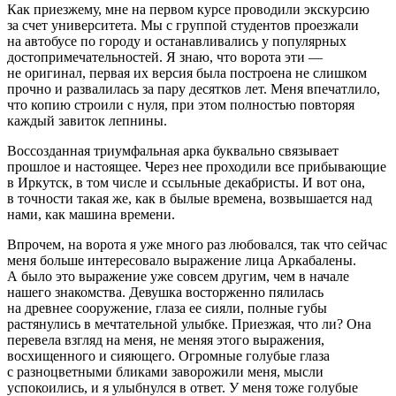
Как приезжему, мне на первом курсе проводили экскурсию
за счет университета. Мы с группой студентов проезжали
на автобусе по городу и останавливались у популярных
достопримечательностей. Я знаю, что ворота эти —
не оригинал, первая их версия была построена не слишком
прочно и развалилась за пару десятков лет. Меня впечатлило,
что копию строили с нуля, при этом полностью повторяя
каждый завиток лепнины.
Воссозданная триумфальная арка буквально связывает
прошлое и настоящее. Через нее проходили все прибывающие
в Иркутск, в том числе и ссыльные декабристы. И вот она,
в точности такая же, как в былые времена, возвышается над
нами, как машина времени.
Впрочем, на ворота я уже много раз любовался, так что сейчас
меня больше интересовало выражение лица Аркабалены.
А было это выражение уже совсем другим, чем в начале
нашего знакомства. Девушка восторженно пялилась
на древнее сооружение, глаза ее сияли, полные губы
растянулись в мечтательной улыбке. Приезжая, что ли? Она
перевела взгляд на меня, не меняя этого выражения,
восхищенного и сияющего. Огромные голубые глаза
с разноцветными бликами заворожили меня, мысли
успокоились, и я улыбнулся в ответ. У меня тоже голубые