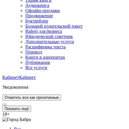
Тираж книги
Аудиокнига
Офлайн-продажи
Продвижение
Буктрейлер
Большой издательский пакет
Rideró для бизнеса
Юридический советник
Дополнительные услуги
Расшифровка текста
Перевод
Книги в аэропортах
Публикация
Все услуги
Кабинет
Кабинет
Уведомления
Отметить все как прочитанные
Показать ещё
18
+