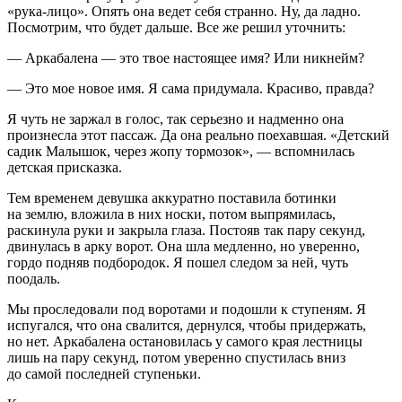
«рука-лицо». Опять она ведет себя странно. Ну, да ладно.
Посмотрим, что будет дальше. Все же решил уточнить:
— Аркабалена — это твое настоящее имя? Или никнейм?
— Это мое новое имя. Я сама придумала. Красиво, правда?
Я чуть не заржал в голос, так серьезно и надменно она
произнесла этот пассаж. Да она реально поехавшая. «Детский
садик Малышок, через жопу тормозок», — вспомнилась
детская присказка.
Тем временем девушка аккуратно поставила ботинки
на землю, вложила в них носки, потом выпрямилась,
раскинула руки и закрыла глаза. Постояв так пару секунд,
двинулась в арку ворот. Она шла медленно, но уверенно,
гордо подняв подбородок. Я пошел следом за ней, чуть
поодаль.
Мы проследовали под воротами и подошли к ступеням. Я
испугался, что она свалится, дернулся, чтобы придержать,
но нет. Аркабалена остановилась у самого края лестницы
лишь на пару секунд, потом уверенно спустилась вниз
до самой последней ступеньки.