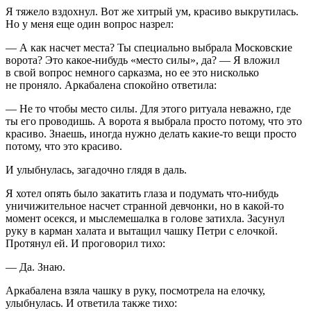
Я тяжело вздохнул. Вот же хитрый ум, красиво выкрутилась.
Но у меня еще один вопрос назрел:
— А как насчет места? Ты специально выбрала Московские
ворота? Это какое-нибудь «место силы», да? — Я вложил
в свой вопрос немного сарказма, но ее это нисколько
не проняло. Аркабалена спокойно ответила:
— Не то чтобы место силы. Для этого ритуала неважно, где
ты его проводишь. А ворота я выбрала просто потому, что это
красиво. Знаешь, иногда нужно делать какие-то вещи просто
потому, что
это красиво
.
И улыбнулась, загадочно глядя в даль.
Я хотел опять было закатить глаза и подумать что-нибудь
уничижительное насчет странной девчонки, но в какой-то
момент о
секс
я, и мыслемешалка в голове затихла. Засунул
руку в карман халата и вытащил чашку Петри с елочкой.
Протянул ей. И проговорил тихо:
— Да. Знаю.
Аркабалена взяла чашку в руку, посмотрела на елочку,
улыбнулась. И ответила также тихо: