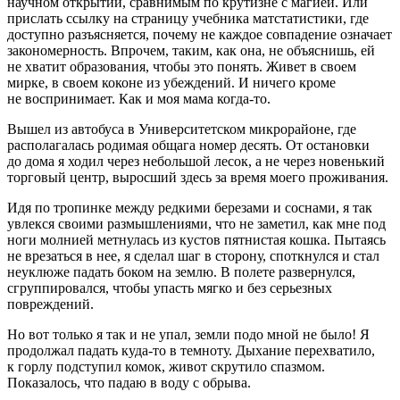
научном открытии, сравнимым по крутизне с магией. Или
прислать ссылку на страницу учебника матстатистики, где
доступно разъясняется, почему не каждое совпадение означает
закономерность. Впрочем, таким, как она, не объяснишь, ей
не хватит образования, чтобы это понять. Живет в своем
мирке, в своем коконе из убеждений. И ничего кроме
не воспринимает. Как и моя мама когда-то.
Вышел из автобуса в Университетском микрорайоне, где
располагалась родимая общага номер десять. От остановки
до дома я ходил через небольшой лесок, а не через новенький
торговый центр, выросший здесь за время моего проживания.
Идя по тропинке между редкими березами и соснами, я так
увлекся своими размышлениями, что не заметил, как мне под
ноги молнией метнулась из кустов пятнистая кошка. Пытаясь
не врезаться в нее, я сделал шаг в сторону, споткнулся и стал
неуклюже падать боком на землю. В полете развернулся,
сгруппировался, чтобы упасть мягко и без серьезных
повреждений.
Но вот только я так и не упал, земли подо мной не было! Я
продолжал падать куда-то в темноту. Дыхание перехватило,
к горлу подступил комок, живот скрутило спазмом.
Показалось, что падаю в воду с обрыва.