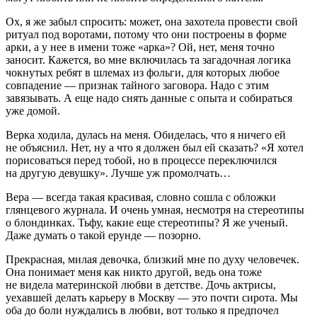
Ох, я же забыл спросить: может, она захотела провести свой
ритуал под воротами, потому что они построены в форме
арки, а у нее в имени тоже «арка»? Ой, нет, меня точно
заносит. Кажется, во мне включилась та загадочная логика
чокнутых ребят в шлемах из фольги, для которых любое
совпадение — признак тайного заговора. Надо с этим
завязывать. А еще надо снять данные с опыта и собираться
уже домой.
Верка ходила, дулась на меня. Обиделась, что я ничего ей
не объяснил. Нет, ну а что я должен был ей сказать? «Я хотел
порисоваться перед тобой, но в процессе переключился
на другую девушку». Лучше уж промолчать…
Вера — всегда такая красивая, словно сошла с обложки
глянцевого журнала. И очень умная, несмотря на стереотипы
о блондинках. Тьфу, какие еще стереотипы? Я же ученый.
Даже думать о такой ерунде — позорно.
Прекрасная, милая девочка, близкий мне по духу человечек.
Она понимает меня как никто другой, ведь она тоже
не видела материнской любви в детстве. Дочь актрисы,
уехавшей делать карьеру в Москву — это почти сирота. Мы
оба до боли нуждались в любви, вот только я предпочел