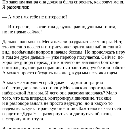
По законам жанра она должна была спросить, как зовут меня.
Я разозлился:
— А мое имя тебе не интересно?
— Интересно, — ответила девушка равнодушным тоном, —
но не прямо сейчас!
Дальше шли молча. Меня начали раздражать ее манеры. Нет,
это конечно весело и интригующе: оригинальный внешний
вид, необычный вопрос в начале беседы. Но продолжать игру
в том же духе дальше — уже перебор получается. Сейчас, по-
хорошему, пора переходить к ничего не значащей болтовне
о погоде, ну, или расспрашивать о занятиях, учебе или работе.
А может просто обсудить наконец, куда мы все-таки идем.
А мы уже минули «серый дом» — администрацию —
и быстро двигались в сторону Московских ворот вдоль
набережной Ангары. И чего она раскомандовалась? Мало
того, что шла впереди, контролируя движение, так еще
и в разговоре заняла не просто ведущую, но и какую-то
издевательскую, тиранскую позицию. Захотелось сказать ей
сердито: «Дура!» — развернуться и двинуться обратно,
в сторону института.
Вспомнил институт — и он тут же вспомнил обо мне.