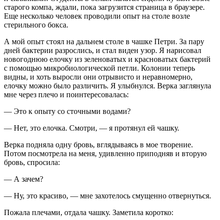
старого компа, ждали, пока загрузится страница в браузере.
Еще несколько человек проводили опыт на столе возле
стерильного бокса.
А мой опыт стоял на дальнем столе в чашке Петри. За пару
дней бактерии разрослись, и стал виден узор. Я нарисовал
новогоднюю елочку из зеленоватых и красноватых бактерий
с помощью микробиологической петли. Колонии теперь
видны, и хоть выросли они отрывисто и неравномерно,
елочку можно было различить. Я улыбнулся. Верка заглянула
мне через плечо и поинтересовалась:
— Это к опыту со сточными водами?
— Нет, это елочка. Смотри, — я протянул ей чашку.
Верка подняла одну бровь, вглядываясь в мое творение.
Потом посмотрела на меня, удивленно приподняв и вторую
бровь, спросила:
— А зачем?
— Ну, это красиво, — мне захотелось смущенно отвернуться.
Пожала плечами, отдала чашку. Заметила коротко: