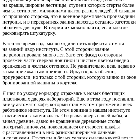
на крыше, широкие лестницы, ступени которых стерты более
чем за сотню лет миллионами шагов разных людей. Я слышал
от прошлого сторожа, что в военное время здесь производили
патроны, и в перекрытиях здания навсегда остались заготовки
оболочек для пуль. В теории их можно найти, если кое-где
расковырять штукатурку.
В теплое время года мы выходили пить кофе из автомата
на задний двор института. С этой стороны здание
не ремонтировали много лет. Зато его фасад со стороны
проезжей части сверкал новизной и чистым цветом бледно-
оранжевых и желтых оттенков. Не удивительно, ведь недавно
к нам приезжал сам
президент
. Иркутск, как обычно,
приукрасили, но только с той стороны, которую видно из окон
бронированной машины в кортеже.
Я шел по узкому коридору, отражаясь в новых блестящих
пластиковых дверях лабораторий. Еще в этом году поставили
внизу автомат с кофе, который стал местом притяжения всех
работников института. На этом новизна в нашем институте
фактически заканчивалась. Открывая дверь нашей лабы, я
видел древние, давно не крашенные деревянные столы,
потертый линолеум, покосившиеся от старости шкафы
с расставленными в них разнокалиберными банками
и склянками. Студенты в белых халатах сидели кучкой возле