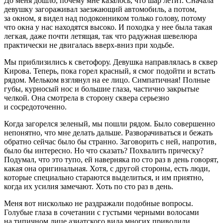
До меня дошло, почему мне казалось, что шар летит. Сначала
девушку загораживал заезжающий автомобиль, а потом,
за окном, я видел над подоконником только голову, потому
что окна у нас находятся высоко. И походка у нее была такая
легкая, даже почти летящая, так что радужная шевелюра
практически не двигалась вверх-вниз при ходьбе.
Мы приблизились к светофору. Девушка направлялась в сквер
Кирова. Теперь, пока горел красный, я смог подойти и встать
рядом. Мельком взглянул на ее лицо. Симпатичная! Полные
губы, курносый нос и большие глаза, частично закрытые
челкой. Она смотрела в сторону сквера серьезно
и сосредоточенно.
Когда загорелся зеленый, мы пошли рядом. Было совершенно
непонятно, что мне делать дальше. Разворачиваться и бежать
обратно сейчас было бы странно. Заговорить с ней, напротив,
было бы интересно. Но что сказать? Похвалить прическу?
Подумал, что это тупо, ей наверняка по сто раз в день говорят,
какая она оригинальная. Хотя, с другой стороны, есть люди,
которые специально стараются выделиться, и им приятно,
когда их усилия замечают. Хоть по сто раз в день.
Меня вот нисколько не раздражали подобные вопросы.
Голубые глаза в сочетании с густыми черными волосами
на типичном лице азиатского вида многих приводили