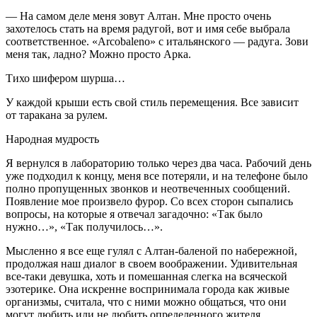
— На самом деле меня зовут Алтан. Мне просто очень
захотелось стать на время радугой, вот и имя себе выбрала
соответственное. «Arcobaleno» с итальянского — радуга. Зови
меня так, ладно? Можно просто Арка.
Тихо шифером шурша…
У каждой крыши есть свой стиль перемещения. Все зависит
от таракана за рулем.
Народная мудрость
Я вернулся в лабораторию только через два часа. Рабочий день
уже подходил к концу, меня все потеряли, и на телефоне было
полно пропущенных звонков и неотвеченных сообщений.
Появление мое произвело фурор. Со всех сторон сыпались
вопросы, на которые я отвечал загадочно: «Так было
нужно…», «Так получилось…».
Мысленно я все еще гулял с Алтан-баленой по набережной,
продолжая наш диалог в своем воображении. Удивительная
все-таки девушка, хоть и помешанная слегка на всяческой
эзотерике. Она искренне воспринимала города как живые
организмы, считала, что с ними можно общаться, что они
могут любить или не любить определенного жителя.