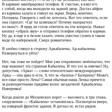
В кармане завибрировал телефон. К счастью, я взял его
с собой, когда мы выходили на задний двор. Достал айфон
из кармана халата и глянул на экран. Верка, конечно.
Потеряла. Говорить с ней не хотелось. Вот что ответить, если
она спросит: «Где ты шляешься? Почему выпрыгнул
из окна?». Я вряд ли готов ответить на эти вопросы. Нажал
кнопку «убрать звук» и отправил телефон обратно в карман.
Ну да, я еще и в белом халате, очень уместно гулять в таком
виде по набережной. Сверх романтично.
Я злобно глянул в сторону Аркабалены. Ар-кабылены.
Развернуться и уйти?
Нет, так тоже не пойдет! Мне уже откровенно любопытно, что
еще выкинет эта странная Кабылена. И что это за имечко? Ну,
допустим, «Арка» — слово относительно международное.
Арка — она арка и есть. А что за «балена»? Балерина? Может,
все-таки просто Лена? Самая обычная наша Ленка прячется
за разноцветными прядями волос загадочной Аркабалены.
Наверняка!
Когда дошли до Московских ворот — высокого, в три этажа,
сооружения — «Кабылена» остановилась. Посмотрела вверх,
на изящный фронтон здания. Я догнал ее, встал рядом.