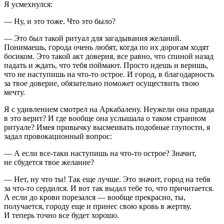
Я усмехнулся:
— Ну, и это тоже. Что это было?
— Это был такой ритуал для загадывания желаний.
Понимаешь, города очень любят, когда по их дорогам ходят
босиком. Это такой акт доверия, все равно, что спиной назад
падать и ждать, что тебя поймают. Просто идешь и веришь,
что не наступишь на что-то острое. И город, в благодарность
за твое доверие, обязательно поможет осуществить твою
мечту.
Я с удивлением смотрел на Аркабалену. Неужели она правда
в это верит? И где вообще она услышала о таком странном
ритуале? Имея привычку высмеивать подобные глупости, я
задал
провок
ационный вопрос:
— А если все-таки наступишь на что-то острое? Значит,
не сбудется твое желание?
— Нет, ну что ты! Так еще лучше. Это значит, город на тебя
за что-то сердился. И вот так выдал тебе то, что причитается.
А если до крови порезался — вообще прекрасно, ты,
получается, городу еще и принес свою кровь в жертву.
И теперь точно все будет хорошо.