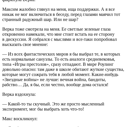
Максим жалобно глянул на меня, ища поддержки. А я все
никак не мог включиться в беседу, перед глазами маячил тот
странный радужный шар. Или не шар?
Верка тоже смотрела на меня. Ее светлые зеленые глаза
откровенно намекали, что мне стоит встать на ее сторону
в дискуссии. Я собрался с мыслями и все-таки попробовал
высказать свое мнение:
— Из всех фантастических миров я бы выбрал те, в которых
есть нормальные санузлы. То есть аналоги средневековья,
типа «Игры престолов», сразу отпадают. В мире Роулинг
довольно опасно: там даже в школе обитают жуткие существа,
которые могут сожрать тебя в любой момент. Какие-нибудь
«Звездные
войн
ы» не лучше: вечная
войн
а, бандиты,
рабство… Да, я бы, если честно, вообще дома остался!
Верка вздохнула:
— Какой-то ты скучный. Это же просто мысленный
эксперимент, мог бы выбрать хоть что-то!
Макс воскликнул: