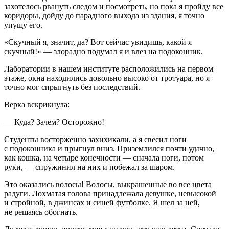
захотелось рвануть следом и посмотреть, но пока я пройду все
коридоры, дойду до парадного выхода из здания, я точно
упущу его.
«Скучный я, значит, да? Вот сейчас увидишь, какой я
скучный!» — злорадно подумал я и влез на подоконник.
Лаборатории в нашем институте расположились на первом
этаже, окна находились довольно высоко от тротуара, но я
точно мог спрыгнуть без последствий.
Верка вскрикнула:
— Куда? Зачем? Осторожно!
Студенты восторженно захихикали, а я свесил ноги
с подоконника и прыгнул вниз. Приземлился почти удачно,
как кошка, на четыре конечности — сначала ноги, потом
руки, — спружинил на них и побежал за шаром.
Это оказались волосы! Волосы, выкрашенные во все цвета
радуги. Лохматая голова принадлежала девушке, невысокой
и стройной, в джинсах и синей футболке. Я шел за ней,
не решаясь обогнать.