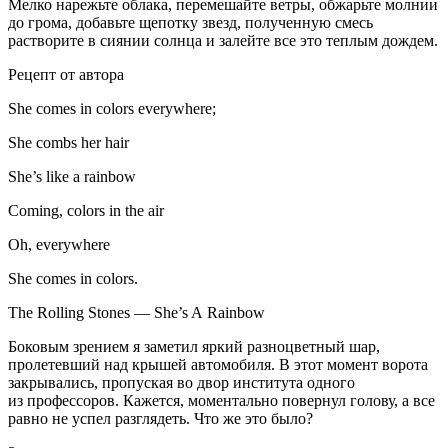
Мелко нарежьте облака, перемешайте ветры, обжарьте молнии
до грома, добавьте щепотку звезд, полученную смесь
растворите в сиянии солнца и залейте все это теплым дождем.
Рецепт от автора
She comes in colors everywhere;
She combs her hair
She’s like a rainbow
Coming, colors in the air
Oh, everywhere
She comes in colors.
The Rolling Stones — She’s A Rainbow
Боковым зрением я заметил яркий разноцветный шар,
пролетевший над крышей автомобиля. В этот момент ворота
закрывались, пропуская во двор института одного
из профессоров. Кажется, моментально повернул голову, а все
равно не успел разглядеть. Что же это было?