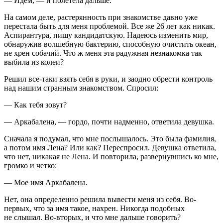
— Идем, — и полетела дальше.
На самом деле, растерянность при знакомстве давно уже
перестала быть для меня проблемой. Все же 26 лет как никак.
Аспирантура, пишу кандидатскую. Надеюсь изменить мир,
обнаружив волшебную бактерию, способную очистить океан,
не хрен собачий. Что ж меня эта радужная незнакомка так
выбила из колеи?
Решил все-таки взять себя в руки, и заодно обрести контроль
над нашим странным знакомством. Спросил:
— Как тебя зовут?
— Аркабалена, — гордо, почти надменно, ответила девушка.
Сначала я подумал, что мне послышалось. Это была фамилия,
а потом имя Лена? Или как? Переспросил. Девушка ответила,
что нет, никакая не Лена. И повторила, развернувшись ко мне,
громко и четко:
— Мое имя Аркабалена.
Нет, она определенно решила вывести меня из себя. Во-
первых, что за имя такое, нахрен. Никогда подобных
не слышал. Во-вторых, и что мне дальше говорить?