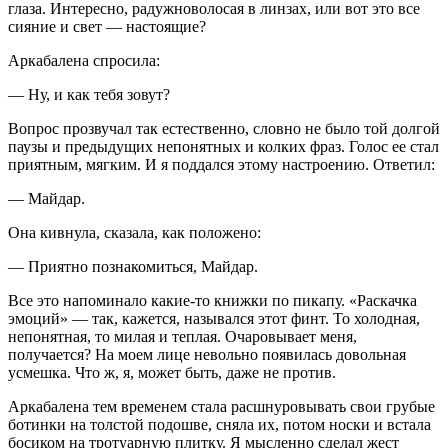
глаза. Интересно, радужноволосая в линзах, или вот это все
сияние и свет — настоящие?
Аркабалена спросила:
— Ну, и как тебя зовут?
Вопрос прозвучал так естественно, словно не было той долгой
паузы и предыдущих непонятных и колких фраз. Голос ее стал
приятным, мягким. И я поддался этому настроению. Ответил:
— Майдар.
Она кивнула, сказала, как положено:
— Приятно познакомиться, Майдар.
Все это напоминало какие-то книжки по пикапу. «Раскачка
эмоций» — так, кажется, назывался этот финт. То холодная,
непонятная, то милая и теплая. Очаровывает меня,
получается? На моем лице невольно появилась довольная
усмешка. Что ж, я, может быть, даже не против.
Аркабалена тем временем стала расшнуровывать свои грубые
ботинки на толстой подошве, сняла их, потом носки и встала
босиком на тротуарную плитку. Я мысленно сделал жест