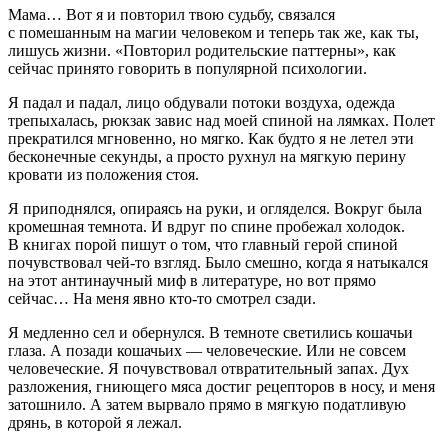
Мама… Вот я и повторил твою судьбу, связался
с помешанным на магии человеком и теперь так же, как ты,
лишусь жизни. «Повторил родительские паттерны», как
сейчас принято говорить в популярной психологии.
Я падал и падал, лицо обдували потоки воздуха, одежда
трепыхалась, рюкзак завис над моей спиной на лямках. Полет
прекратился мгновенно, но мягко. Как будто я не летел эти
бесконечные секунды, а просто рухнул на мягкую перину
кровати из положения стоя.
Я приподнялся, опираясь на руки, и огляделся. Вокруг была
кромешная темнота. И вдруг по спине пробежал холодок.
В книгах порой пишут о том, что главный герой спиной
почувствовал чей-то взгляд. Было смешно, когда я натыкался
на этот антинаучный миф в литературе, но вот прямо
сейчас… На меня явно кто-то смотрел сзади.
Я медленно сел и обернулся. В темноте светились кошачьи
глаза. А позади кошачьих — человеческие. Или не совсем
человеческие. Я почувствовал отвратительный запах. Дух
разложения, гниющего мяса достиг рецепторов в носу, и меня
затошнило. А затем вырвало прямо в мягкую податливую
дрянь, в которой я лежал.