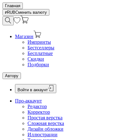
Главная
RUB
Сменить валюту
Магазин
Импринты
Бестселлеры
Бесплатные
Скидки
Подборки
Автору
Войти в аккаунт
Про-аккаунт
Редактор
Корректор
Простая верстка
Сложная верстка
Дизайн обложки
Иллюстрации