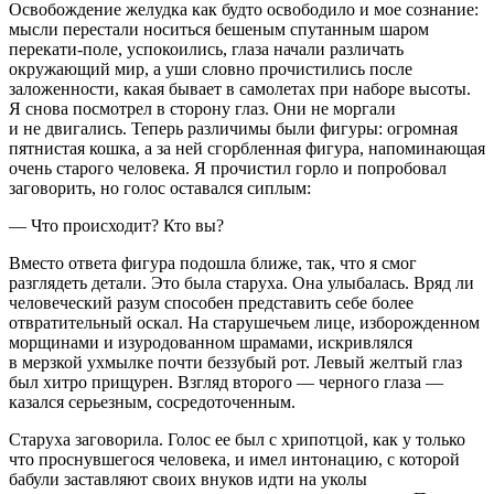
Освобождение желудка как будто освободило и мое сознание:
мысли перестали носиться бешеным спутанным шаром
перекати-поле, успокоились, глаза начали различать
окружающий мир, а уши словно прочистились после
заложенности, какая бывает в самолетах при наборе высоты.
Я снова посмотрел в сторону глаз. Они не моргали
и не двигались. Теперь различимы были фигуры: огромная
пятнистая кошка, а за ней сгорбленная фигура, напоминающая
очень старого человека. Я прочистил горло и попробовал
заговорить, но голос оставался сиплым:
— Что происходит? Кто вы?
Вместо ответа фигура подошла ближе, так, что я смог
разглядеть детали. Это была старуха. Она улыбалась. Вряд ли
человеческий разум способен представить себе более
отвратительный оскал. На старушечьем лице, изборожденном
морщинами и изуродованном шрамами, искривлялся
в мерзкой ухмылке почти беззубый рот. Левый желтый глаз
был хитро прищурен. Взгляд второго — черного глаза —
казался серьезным, сосредоточенным.
Старуха заговорила. Голос ее был с хрипотцой, как у только
что проснувшегося человека, и имел интонацию, с которой
бабули заставляют своих внуков идти на уколы