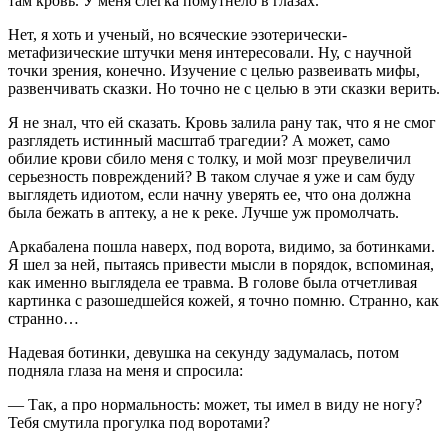
там кровь. У меня слегка помутнело в глазах.
Нет, я хоть и ученый, но всяческие эзотерически-
метафизические штучки меня интересовали. Ну, с научной
точки зрения, конечно. Изучение с целью развеивать мифы,
развенчивать сказки. Но точно не с целью в эти сказки верить.
Я не знал, что ей сказать. Кровь залила рану так, что я не смог
разглядеть истинный масштаб трагедии? А может, само
обилие крови сбило меня с толку, и мой мозг преувеличил
серьезность повреждений? В таком случае я уже и сам буду
выглядеть идиотом, если начну уверять ее, что она должна
была бежать в аптеку, а не к реке. Лучше уж промолчать.
Аркабалена пошла наверх, под ворота, видимо, за ботинками.
Я шел за ней, пытаясь привести мысли в порядок, вспоминая,
как именно выглядела ее травма. В голове была отчетливая
картинка с разошедшейся кожей, я точно помню. Странно, как
странно…
Надевая ботинки, девушка на секунду задумалась, потом
подняла глаза на меня и спросила:
— Так, а про нормальность: может, ты имел в виду не ногу?
Тебя смутила прогулка под воротами?