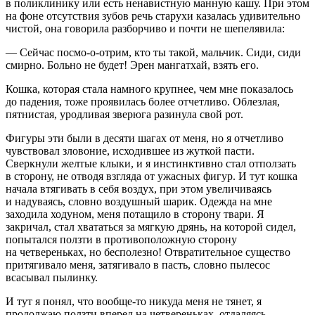
в поликлинику или есть ненавистную манную кашу. При этом
на фоне отсутствия зубов речь старухи казалась удивительно
чистой, она говорила разборчиво и почти не шепелявила:
— Сейчас посмо-о-отрим, кто ты такой, мальчик. Сиди, сиди
смирно. Больно не будет! Эрен мангатхай, взять его.
Кошка, которая стала намного крупнее, чем мне показалось
до падения, тоже проявилась более отчетливо. Облезлая,
пятнистая, уродливая зверюга разинула свой рот.
Фигуры эти были в десяти шагах от меня, но я отчетливо
чувствовал зловоние, исходившее из жуткой пасти.
Сверкнули желтые клыки, и я инстинктивно стал отползать
в сторону, не отводя взгляда от ужасных фигур. И тут кошка
начала втягивать в себя воздух, при этом увеличиваясь
и надуваясь, словно воздушный шарик. Одежда на мне
заходила ходуном, меня потащило в сторону твари. Я
закричал, стал хвататься за мягкую дрянь, на которой сидел,
попытался ползти в противоположную сторону
на четвереньках, но бесполезно! Отвратительное существо
притягивало меня, затягивало в пасть, словно пылесос
всасывал пылинку.
И тут я понял, что вообще-то никуда меня не тянет, я
продолжаю ползти вперед на четвереньках, отдаляясь