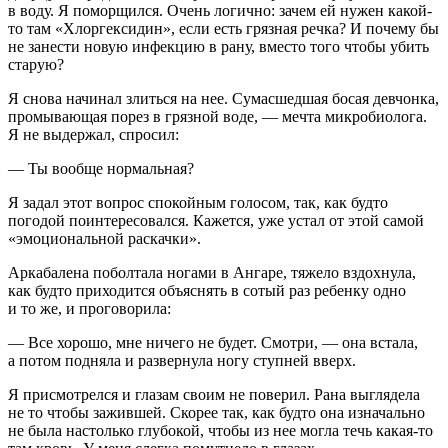
в воду. Я поморщился. Очень логично: зачем ей нужен какой-
то там «Хлоргексидин», если есть грязная речка? И почему бы
не занести новую инфекцию в рану, вместо того чтобы убить
старую?
Я снова начинал злиться на нее. Сумасшедшая босая девчонка,
промывающая порез в грязной воде, — мечта микробиолога.
Я не выдержал, спросил:
— Ты вообще нормальная?
Я задал этот вопрос спокойным голосом, так, как будто
погодой поинтересовался. Кажется, уже устал от этой самой
«эмоциональной раскачки».
Аркабалена поболтала ногами в Ангаре, тяжело вздохнула,
как будто приходится объяснять в сотый раз ребенку одно
и то же, и проговорила:
— Все хорошо, мне ничего не будет. Смотри, — она встала,
а потом подняла и развернула ногу ступней вверх.
Я присмотрелся и глазам своим не поверил. Рана выглядела
не то чтобы зажившей. Скорее так, как будто она изначально
не была настолько глубокой, чтобы из нее могла течь какая-то