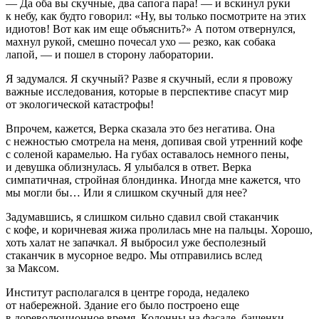
— Да оба вы скучные, два сапога пара! — и вскинул руки
к небу, как будто говорил: «Ну, вы только посмотрите на этих
идиотов! Вот как им еще объяснить?» А потом отвернулся,
махнул рукой, смешно почесал ухо — резко, как собака
лапой, — и пошел в сторону лаборатории.
Я задумался. Я скучный? Разве я скучный, если я провожу
важные исследования, которые в перспективе спасут мир
от экологической катастрофы!
Впрочем, кажется, Верка сказала это без негатива. Она
с нежностью смотрела на меня, допивая свой утренний кофе
с соленой карамелью. На губах оставалось немного пены,
и девушка облизнулась. Я улыбался в ответ. Верка
симпатичная, стройная блондинка. Иногда мне кажется, что
мы могли бы… Или я слишком скучный для нее?
Задумавшись, я слишком сильно сдавил свой стаканчик
с кофе, и коричневая жижа пролилась мне на пальцы. Хорошо,
хоть халат не запачкал. Я выбросил уже бесполезный
стаканчик в мусорное ведро. Мы отправились вслед
за Максом.
Институт располагался в центре города, недалеко
от набережной. Здание его было построено еще
в дореволюционное время. Колонны на фасаде, башенки