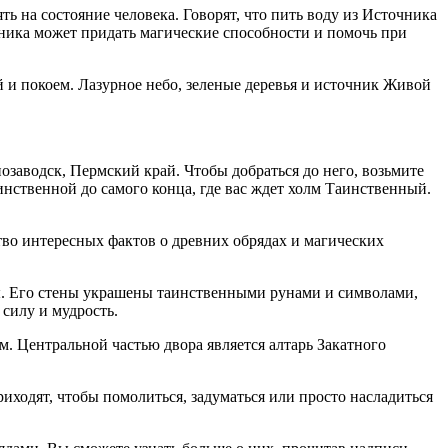
ь на состояние человека. Говорят, что пить воду из Источника
чника может придать магические способности и помочь при
ой и покоем. Лазурное небо, зеленые деревья и источник Живой
заводск, Пермский край. Чтобы добраться до него, возьмите
нственной до самого конца, где вас ждет холм Таинственный.
тво интересных фактов о древних обрядах и магических
ы. Его стены украшены таинственными рунами и символами,
силу и мудрость.
. Центральной частью двора является алтарь Закатного
иходят, чтобы помолиться, задуматься или просто насладиться