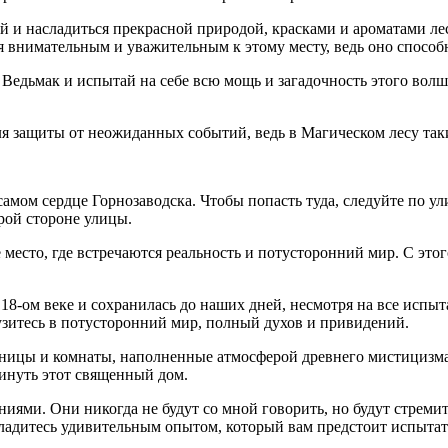
 и насладиться прекрасной природой, красками и ароматами лес
я внимательным и уважительным к этому месту, ведь оно способ
 Ведьмак и испытай на себе всю мощь и загадочность этого волш
для защиты от неожиданных событий, ведь в Магическом лесу так
мом сердце Горнозаводска. Чтобы попасть туда, следуйте по ул
рой стороне улицы.
есто, где встречаются реальность и потусторонний мир. С этог
 18-ом веке и сохранилась до наших дней, несмотря на все исп
узитесь в потусторонний мир, полный духов и привидений.
ницы и комнаты, наполненные атмосферой древнего мистицизма.
кинуть этот священный дом.
ями. Они никогда не будут со мной говорить, но будут стремить
ладитесь удивительным опытом, который вам предстоит испытат