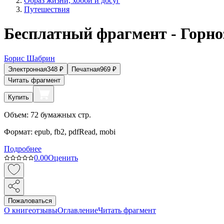
Образ жизни, хобби и досуг
Путешествия
Бесплатный фрагмент - Горно
Борис Шабрин
Электронная
348
₽
Печатная
969
₽
Читать фрагмент
Купить
Объем:
72
бумажных стр.
Формат:
epub, fb2, pdfRead, mobi
Подробнее
0.0
0
Оценить
Пожаловаться
О книге
отзывы
Оглавление
Читать фрагмент