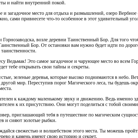
уеты и найти внутренний покой.
е и загадочное место для отдыха и размышлений, озеро Вербное
ожно, сами привнесете что-то особенное в этот удивительный уг
 Горнозаводска, возле деревни Таинственный Бор. Для того чтобы
 Таинственный Бор. От остановки вам нужно будет идти по дорог
 таинственности.
су Ведьмак! Это самое загадочное и чарующее место во всем Гор
дет тебе открывать свои тайны и секреты.
стые, зеленые деревья, которые высоко поднимаются в небо. Ве
 в другой мир. Переступив порог Магического леса, ты будешь 
места.
телен к каждому маленькому звуку и движению. Ведь именно зде
ажителен к их присутствию. Они могут поделиться с тобой своим
овер, приглашающий тебя в путешествие по магическим сущност
ьев и сияют золотые рыбки.
ждайся свежестью и волшебством этого места. Ты можешь пройти
дерево и камень имеют свою историю и секрет.