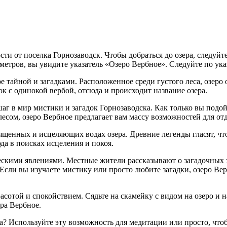
ти от поселка Горнозаводск. Чтобы добраться до озера, следуйт
метров, вы увидите указатель «Озеро Вербное». Следуйте по ука
е тайной и загадками. Расположенное среди густого леса, озеро
к с одинокой вербой, отсюда и происходит название озера.
г в мир мистики и загадок Горнозаводска. Как только вы подойд
есом, озеро Вербное предлагает вам массу возможностей для от
ященных и исцеляющих водах озера. Древние легенды гласят, чт
да в поисках исцеления и покоя.
ескими явлениями. Местные жители рассказывают о загадочных зв
. Если вы изучаете мистику или просто любите загадки, озеро В
красотой и спокойствием. Сядьте на скамейку с видом на озеро и
ера Вербное.
а? Используйте эту возможность для медитации или просто, что