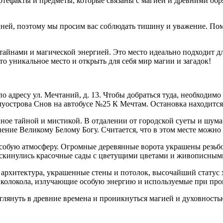
ефакты и предметы, которые связаны с магией и древними обря
ыней, поэтому мы просим вас соблюдать тишину и уважение. По
айнами и магической энергией. Это место идеально подходит для
о уникальное место и открыть для себя мир магии и загадок!
о адресу ул. Мечтаний, д. 13. Чтобы добраться туда, необходимо
луострова Снов на автобусе №25 К Мечтам. Остановка находится
ное тайной и мистикой. В отдалении от городской суеты и шума
ние Великому Белому Богу. Считается, что в этом месте можно 
 особую атмосферу. Огромные деревянные ворота украшены резьб
 раскинулись красочные сады с цветущими цветами и живописны
 архитектура, украшенные стены и потолок, высочайший статус 
и колокола, излучающие особую энергию и используемые при про
глянуть в древние времена и проникнуться магией и духовность