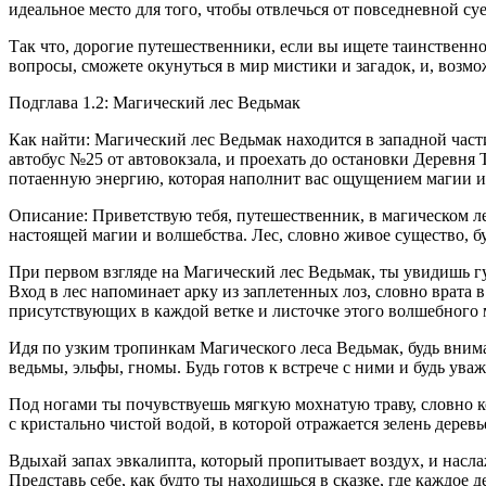
идеальное место для того, чтобы отвлечься от повседневной с
Так что, дорогие путешественники, если вы ищете таинственно
вопросы, сможете окунуться в мир мистики и загадок, и, возм
Подглава 1.2: Магический лес Ведьмак
Как найти: Магический лес Ведьмак находится в западной части
автобус №25 от автовокзала, и проехать до остановки Деревня
потаенную энергию, которая наполнит вас ощущением магии и
Описание: Приветствую тебя, путешественник, в магическом ле
настоящей магии и волшебства. Лес, словно живое существо, бу
При первом взгляде на Магический лес Ведьмак, ты увидишь гу
Вход в лес напоминает арку из заплетенных лоз, словно врата
присутствующих в каждой ветке и листочке этого волшебного 
Идя по узким тропинкам Магического леса Ведьмак, будь внима
ведьмы, эльфы, гномы. Будь готов к встрече с ними и будь ув
Под ногами ты почувствуешь мягкую мохнатую траву, словно к
с кристально чистой водой, в которой отражается зелень дерев
Вдыхай запах эвкалипта, который пропитывает воздух, и насла
Представь себе, как будто ты находишься в сказке, где каждое 