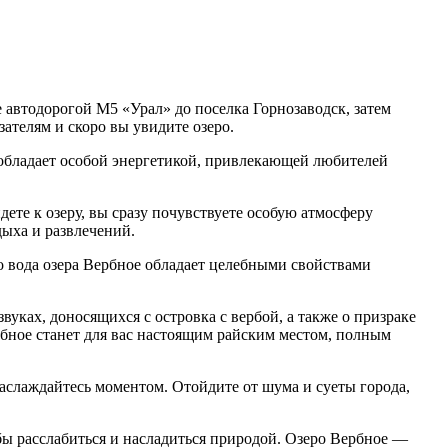
е автодорогой М5 «Урал» до поселка Горнозаводск, затем
зателям и скоро вы увидите озеро.
 обладает особой энергетикой, привлекающей любителей
ете к озеру, вы сразу почувствуете особую атмосферу
дыха и развлечений.
о вода озера Вербное обладает целебными свойствами
уках, доносящихся с островка с вербой, а также о призраке
ербное станет для вас настоящим райским местом, полным
 наслаждайтесь моментом. Отойдите от шума и суеты города,
бы расслабиться и насладиться природой. Озеро Вербное —