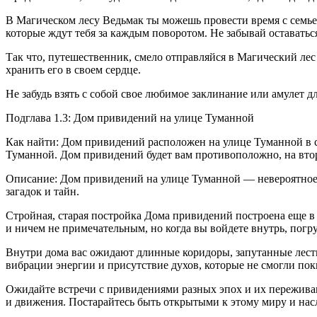
В Магическом лесу Ведьмак ты можешь провести время с семьей
которые ждут тебя за каждым поворотом. Не забывай оставатьс
Так что, путешественник, смело отправляйся в Магический лес
хранить его в своем сердце.
Не забудь взять с собой свое любимое заклинание или амулет 
Подглава 1.3: Дом привидений на улице Туманной
Как найти: Дом привидений расположен на улице Туманной в са
Туманной. Дом привидений будет вам противоположно, на вто
Описание: Дом привидений на улице Туманной — невероятное м
загадок и тайн.
Стройная, старая постройка Дома привидений построена еще в
и ничем не примечательным, но когда вы войдете внутрь, погр
Внутри дома вас ожидают длинные коридоры, запутанные лест
вибрации энергии и присутствие духов, которые не смогли по
Ожидайте встречи с привидениями разных эпох и их переживани
и движения. Постарайтесь быть открытыми к этому миру и нас