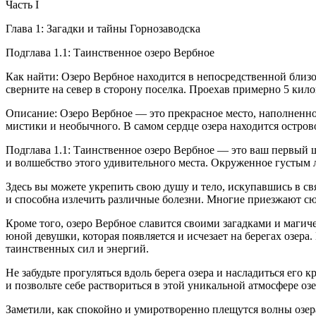
Часть I
Глава 1: Загадки и тайны Горнозаводска
Подглава 1.1: Таинственное озеро Вербное
Как найти: Озеро Вербное находится в непосредственной близос
сверните на север в сторону поселка. Проехав примерно 5 кило
Описание: Озеро Вербное — это прекрасное место, наполненно
мистики и необычного. В самом сердце озера находится острово
Подглава 1.1: Таинственное озеро Вербное — это ваш первый ша
и волшебство этого удивительного места. Окруженное густым л
Здесь вы можете укрепить свою душу и тело, искупавшись в св
и способна излечить различные болезни. Многие приезжают сю
Кроме того, озеро Вербное славится своими загадками и магич
юной девушки, которая появляется и исчезает на берегах озера
таинственных сил и энергий.
Не забудьте прогуляться вдоль берега озера и насладиться его 
и позвольте себе раствориться в этой уникальной атмосфере оз
Заметили, как спокойно и умиротворенно плещутся волны озер