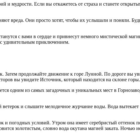
ий и мудрости. Если вы откажетесь от страха и станете открыты
иняют вреда. Они просто хотят, чтобы их услышали и поняли. Б
анутся с вами в сердце и привнесут немного мистической магии
вас удивительным приключением.
ск. Затем продолжайте движение к горе Лунной. По дороге вы у
оров вы увидите Источник, который находится на склоне горы.
ся одним из самых загадочных и уникальных мест в Горнозавод
 ветерок и слышите мелодичное журчание воды. Вода вытекает 
ок и погодных условий. Утром она имеет серебристый оттенок п
овится золотистым, словно вода окутана магией заката. Ночью и