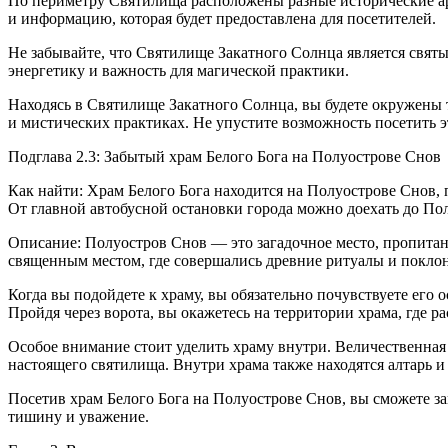
По периметру Святилища расположены разные исторические арт
и информацию, которая будет предоставлена для посетителей.
Не забывайте, что Святилище Закатного Солнца является свят
энергетику и важность для магической практики.
Находясь в Святилище Закатного Солнца, вы будете окружены т
и мистических практиках. Не упустите возможность посетить эт
Подглава 2.3: Забытый храм Белого Бога на Полуострове Снов
Как найти: Храм Белого Бога находится на Полуострове Снов, п
От главной автобусной остановки города можно доехать до По
Описание: Полуостров Снов — это загадочное место, пропитан
священным местом, где совершались древние ритуалы и поклоне
Когда вы подойдете к храму, вы обязательно почувствуете его
Пройдя через ворота, вы окажетесь на территории храма, где
Особое внимание стоит уделить храму внутри. Величественная
настоящего святилища. Внутри храма также находятся алтарь 
Посетив храм Белого Бога на Полуострове Снов, вы сможете за
тишину и уважение.