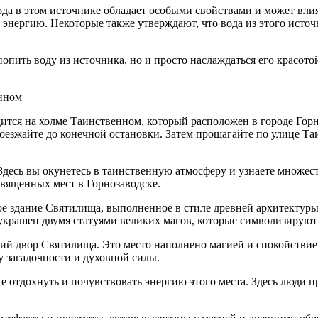
а в этом источнике обладает особыми свойствами и может влият
 энергию. Некоторые также утверждают, что вода из этого исто
 попить воду из источника, но и просто наслаждаться его красот
енном
тся на холме Таинственном, который расположен в городе Горно
езжайте до конечной остановки. Затем прошагайте по улице Таи
десь вы окунетесь в таинственную атмосферу и узнаете множес
священных мест в Горнозаводске.
е здание Святилища, выполненное в стиле древней архитектур
украшен двумя статуями великих магов, которые символизируют 
ий двор Святилища. Это место наполнено магией и спокойствием
у загадочности и духовной силы.
 отдохнуть и почувствовать энергию этого места. Здесь люди пр