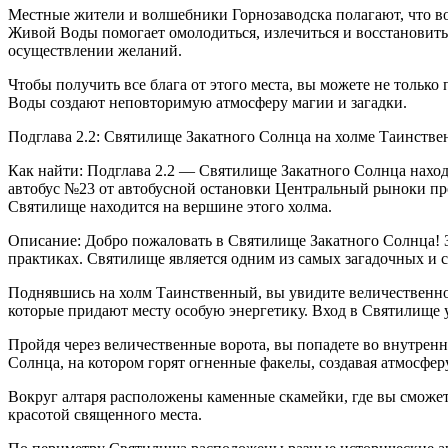
Местные жители и волшебники Горнозаводска полагают, что вод
Живой Воды помогает омолодиться, излечиться и восстановить
осуществлении желаний.
Чтобы получить все блага от этого места, вы можете не только
Воды создают неповторимую атмосферу магии и загадки.
Подглава 2.2: Святилище Закатного Солнца на холме Таинств
Как найти: Подглава 2.2 — Святилище Закатного Солнца находи
автобус №23 от автобусной остановки Центральный рыноки про
Святилище находится на вершине этого холма.
Описание: Добро пожаловать в Святилище Закатного Солнца! З
практиках. Святилище является одним из самых загадочных и 
Поднявшись на холм Таинственный, вы увидите величественно
которые придают месту особую энергетику. Вход в Святилище 
Пройдя через величественные ворота, вы попадете во внутренн
Солнца, на котором горят огненные факелы, создавая атмосфер
Вокруг алтаря расположены каменные скамейки, где вы сможете
красотой священного места.