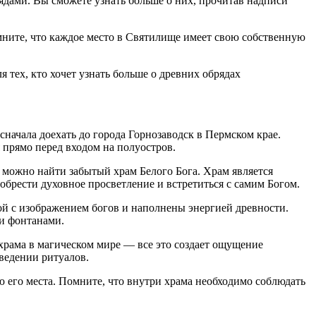
дами. Вы сможете узнать больше о них, прочитав надписи
мните, что каждое место в Святилище имеет свою собственную
 тех, кто хочет узнать больше о древних обрядах
 сначала доехать до города Горнозаводск в Пермском крае.
 прямо перед входом на полуостров.
 можно найти забытый храм Белого Бога. Храм является
обрести духовное просветление и встретиться с самим Богом.
ой с изображением богов и наполнены энергией древности.
ми фонтанами.
храма в магическом мире — все это создает ощущение
ведении ритуалов.
ю его места. Помните, что внутри храма необходимо соблюдать