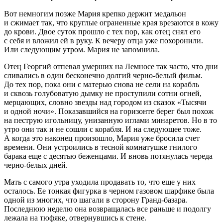
Вот немногим позже Мария крепко держит медальон
и сжимает так, что круглые ограненные края врезаются в кожу
до крови. Двое суток прошло с тех пор, как отец снял его
с себя и вложил ей в руку. К вечеру отца уже похоронили.
Или следующим утром. Мария не запомнила.
Отец Георгий отпевал умерших на Лемносе так часто, что дни
сливались в один бесконечно долгий черно-белый фильм.
До тех пор, пока они с матерью снова не сели на корабль
и сквозь голубоватую дымку не проступили сотни огней,
мерцающих, словно звезды над городом из сказок «Тысячи
и одной ночи». Показавшийся на горизонте берег был похож
на пеструю игольницу, унизанную иглами минаретов. Но в то
утро они так и не сошли с корабля. И на следующее тоже.
А когда это наконец произошло, Мария уже бросила счет
времени. Они устроились в тесной комнатушке гнилого
барака еще с десятью беженцами. И вновь потянулась череда
черно-белых дней.
Мать с самого утра уходила продавать то, что еще у них
осталось. Ее тонкая фигурка в черном газовом шарфике была
одной из многих, что шагали в сторону Гранд-базара.
Последнюю неделю она возвращалась все раньше и подолгу
лежала на тюфяке, отвернувшись к стене.