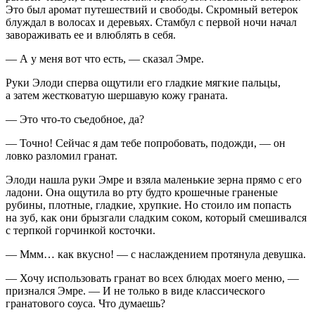
Это был аромат путешествий и свободы. Скромный ветерок
блуждал в волосах и деревьях. Стамбул с первой ночи начал
завораживать ее и влюблять в себя.
— А у меня вот что есть, — сказал Эмре.
Руки Элоди сперва ощутили его гладкие мягкие пальцы,
а затем жестковатую шершавую кожу граната.
— Это что-то съедобное, да?
— Точно! Сейчас я дам тебе попробовать, подожди, — он
ловко разломил гранат.
Элоди нашла руки Эмре и взяла маленькие зерна прямо с его
ладони. Она ощутила во рту будто крошечные граненые
рубины, плотные, гладкие, хрупкие. Но стоило им попасть
на зуб, как они брызгали сладким соком, который смешивался
с терпкой горчинкой косточки.
— Ммм… как вкусно! — с наслаждением протянула девушка.
— Хочу использовать гранат во всех блюдах моего меню, —
признался Эмре. — И не только в виде классического
гранатового соуса. Что думаешь?