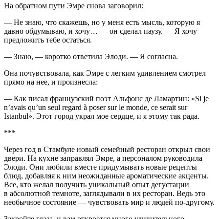
На обратном пути Эмре снова заговорил:
— Не знаю, что скажешь, но у меня есть мысль, которую я
давно обдумываю, и хочу… — он сделал паузу. — Я хочу
предложить тебе остаться.
— Знаю, — коротко ответила Элоди. — Я согласна.
Она почувствовала, как Эмре с легким удивлением смотрел
прямо на нее, и произнесла:
— Как писал французский поэт Альфонс де Ламартин: «Si je
n’avais qu’un seul regard à poser sur le monde, ce serait sur
Istanbul»
. Этот город украл мое сердце, и я этому так рада.
***
Через год в Стамбуле новый семейный ресторан открыл свои
двери. На кухне заправлял Эмре, а персоналом руководила
Элоди. Они любили вместе придумывать новые рецепты
блюд, добавляя к ним неожиданные ароматические акценты.
Все, кто желал получить уникальный опыт дегустации
в абсолютной темноте, заглядывали в их ресторан. Ведь это
необычное состояние — чувствовать мир и людей по-другому.
Закройте глаза, и вам откроется много удивительного.