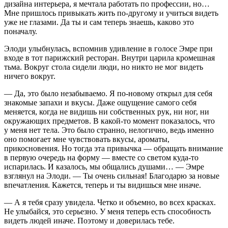
дизайна интерьера, я мечтала работать по профессии, но…
Мне пришлось привыкать жить по-другому и учиться видеть
уже не глазами. Да ты и сам теперь знаешь, каково это
поначалу.
Элоди улыбнулась, вспомнив удивление в голосе Эмре при
входе в тот парижский ресторан. Внутри царила кромешная
тьма. Вокруг стола сидели люди, но никто не мог видеть
ничего вокруг.
— Да, это было незабываемо. Я по-новому открыл для себя
знакомые запахи и вкусы. Даже ощущение самого себя
меняется, когда не видишь ни собственных рук, ни ног, ни
окружающих предметов. В какой-то момент показалось, что
у меня нет тела. Это было странно, нелогично, ведь именно
оно помогает мне чувствовать вкусы, ароматы,
прикосновения. Но тогда эта привычка — обращать внимание
в первую очередь на форму — вместе со светом куда-то
испарилась. И казалось, мы общались душами… — Эмре
взглянул на Элоди. — Ты очень сильная! Благодарю за новые
впечатления. Кажется, теперь и ты видишься мне иначе.
— А я тебя сразу увидела. Четко и объемно, во всех красках.
Не улыбайся, это серьезно. У меня теперь есть способность
видеть людей иначе. Поэтому и доверилась тебе.