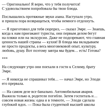
— Оригинально! Я верю, что у тебя получится!
С удовольствием попробовала бы твои блюда.
Послышались протяжные звуки азана. Наступало утро,
и пришла пора возвращаться, чтобы немного отдохнуть.
— Я приготовил для тебя сюрприз, — сказал Эмре. — Знаешь,
когда к нам приезжают туристы, они первым делом бегут
на пляжи или на экскурсии. Даже не подозревают, что главная
ценность нашей страны — кухня! В блюда мы вкладываем
не просто продукты, а весь многовековой опыт, культуру,
любовь, душу. Вот поэтому завтра мы будем… есть! Готова?
***
На следующее утро они поехали в гости к Селиму, брату
Эмре.
— Я никогда не спрашивал тебя… — начал Эмре, но Элоди
его прервала.
— На самом деле все банально. Автомобильная авария.
Выжила только я, родители погибли. Затем госпиталь и…
совсем новая жизнь: одна и в темноте, — Элоди сделала
глубокий вдох. — Пока была студенткой высшей школы