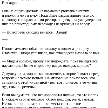
Вот адрес.
Она на ощупь достала из кармашка рюкзака визитку
и вложила ему в руку. Пока Эмре рассматривал черную
картонку с координатами ресторана, девушка уже уверенно
шла по пешеходному переходу. Он крикнул ей вслед:
— До встречи сегодня вечером, Элоди!
***
Пилот самолета объявил посадку в новом аэропорту
Стамбула. Элоди услышала, как стюардесса назвала ее имя:
— Мадам Дюмон, прошу вас подождать, пока выйдут все
пассажиры. Потом я провожу вас до выхода, хорошо?
Девушку охватило легкое волнение, которое бывает перед
встречей с чем-то новым. На мгновение показалось, что
свидание с этой «новизной» вот-вот принесет в ее жизнь
чудесные перемены.
Если вы думаете, что все аэропорты похожи, то это не так.
В каждом своя атмосфера, объем воздуха, ритм, запахи.
Несомненно, впечатление от места связано еще
и с предстоящими событиями, особенно, когда речь идет