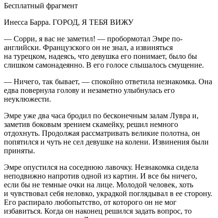
Бесплатный фрагмент
Инесса Барра. ГОРОД, Я ТЕБЯ ВИЖУ
— Сорри, я вас не заметил! — пробормотал Эмре по-
английски. Французского он не знал, а извиняться
на турецком, надеясь, что девушка его понимает, было бы
слишком самонадеянно. В его голосе слышалось смущение.
— Ничего, так бывает, — спокойно ответила незнакомка. Она
едва повернула голову и незаметно улыбнулась его
неуклюжести.
Эмре уже два часа бродил по бесконечным залам Лувра и,
заметив боковым зрением скамейку, решил немного
отдохнуть. Продолжая рассматривать великие полотна, он
попятился и чуть не сел девушке на колени. Извинения были
приняты.
Эмре опустился на соседнюю лавочку. Незнакомка сидела
неподвижно напротив одной из картин. И все бы ничего,
если бы не темные очки на лице. Молодой человек, хоть
и чувствовал себя неловко, украдкой поглядывал в ее сторону.
Его распирало любопытство, от которого он не мог
избавиться. Когда он наконец решился задать вопрос, то