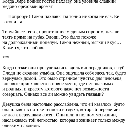
Когда Эмре поднес гостье пахлаву, она уловила сладкий
медово-ореховый аромат.
— Попробуй! Такой пахлавы ты точно никогда не ела. Ее
готовил я.
Тончайшее тесто, пропитанное медовым сиропом, начало
таять прямо на губах Элоди. Это было похоже
на долгожданный поцелуй. Такой нежный, мягкий вкус…
Кажется, это любовь.
***
Когда позже они прогуливались вдоль виноградников, с губ
Элоди не сходила улыбка. Она ощущала себя здесь так, будто
вернулась домой. Это было странное чувство для человека,
впервые приехавшего в новое место, где нет знакомых
и родных, и красоту которого даже нет возможности
созерцать. Однако все ли можно увидеть глазами?
Девушка была настолько расслаблена, что ей казалось, будто
она плывет в потоке теплого воздуха, который перелетает
от лоз к верхушкам сосен. Они шли в полном молчании,
наслаждаясь той легкостью, которая возникает только между
близкими людьми.