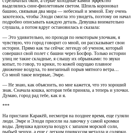
стрельчатых окон, а серые холодные камни эффектно
выделялись сине-фиолетовым светом. Шпиль короновал
башню, связывая два мира — небесный и земной. Ему очень
захотелось, чтобы Элоди смогла это увидеть, поэтому он начал
подробно описывать каждую деталь. Девушка внимательно
слушала, а потом вдруг остановилась и сказала:
— Это удивительно, но проходя по некоторым улочкам, я
чувствую, что город говорит со мной, он рассказывает свои
истории. Прямо как ты сейчас легенду об ученом, который
совершил свой полет с башни через Босфор. Только истории
улиц не такие складные, я слышу их обрывками: то звуки
копыт, то говор, то крики, то кожей ощущаю плавное
движение воздуха, то внезапный порыв мятного ветра…
Со мной такое впервые, Эмре.
— Не знаю, как объяснить, но мне кажется, что это хороший
знак. Сначала кошка, которая тебя приняла, а теперь и улочки.
Думаю, город рад тебе, как и я.
***
На пристани Каракёй, несмотря на позднее время, еще гуляли
люди. Эмре и Элоди присели на лавочку у самой кромки
воды. Девушка вдохнула воздух с запахом морской соли,
рыбьей чешуи, а еще с легким привкусом металла и солярки.