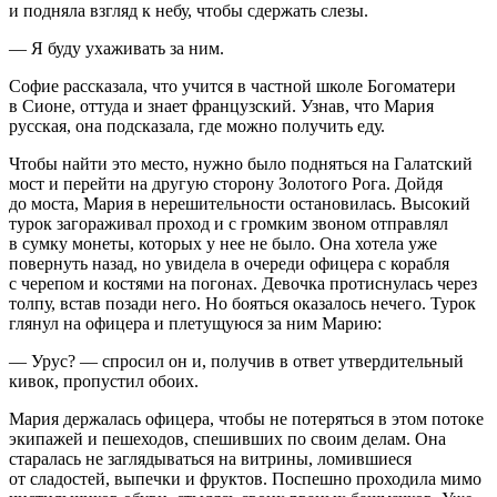
и подняла взгляд к небу, чтобы сдержать слезы.
— Я буду ухаживать за ним.
Софие рассказала, что учится в частной школе Богоматери
в Сионе, оттуда и знает французский. Узнав, что Мария
русская, она подсказала, где можно получить еду.
Чтобы найти это место, нужно было подняться на Галатский
мост и перейти на другую сторону Золотого Рога. Дойдя
до моста, Мария в нерешительности остановилась. Высокий
турок загораживал проход и с громким звоном отправлял
в сумку монеты, которых у нее не было. Она хотела уже
повернуть назад, но увидела в очереди офицера с корабля
с черепом и костями на погонах. Девочка протиснулась через
толпу, встав позади него. Но бояться оказалось нечего. Турок
глянул на офицера и плетущуюся за ним Марию:
— Урус?
— спросил он и, получив в ответ утвердительный
кивок, пропустил обоих.
Мария держалась офицера, чтобы не потеряться в этом потоке
экипажей и пешеходов, спешивших по своим делам. Она
старалась не заглядываться на витрины, ломившиеся
от сладостей, выпечки и фруктов. Поспешно проходила мимо