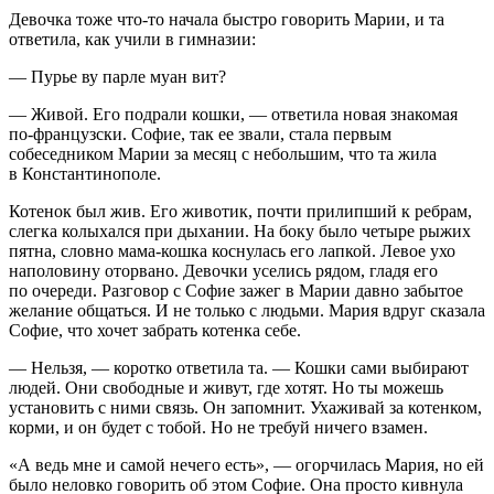
Девочка тоже что-то начала быстро говорить Марии, и та
ответила, как учили в гимназии:
— Пурье ву парле муан вит?
— Живой. Его подрали кошки, — ответила новая знакомая
по-французски. Софие, так ее звали, стала первым
собеседником Марии за месяц с небольшим, что та жила
в Константинополе.
Котенок был жив. Его животик, почти прилипший к ребрам,
слегка колыхался при дыхании. На боку было четыре рыжих
пятна, словно мама-кошка коснулась его лапкой. Левое ухо
наполовину оторвано. Девочки уселись рядом, гладя его
по очереди. Разговор с Софие зажег в Марии давно забытое
желание общаться. И не только с людьми. Мария вдруг сказала
Софие, что хочет забрать котенка себе.
— Нельзя, — коротко ответила та. — Кошки сами выбирают
людей. Они свободные и живут, где хотят. Но ты можешь
установить с ними связь. Он запомнит. Ухаживай за котенком,
корми, и он будет с тобой. Но не требуй ничего взамен.
«А ведь мне и самой нечего есть», — огорчилась Мария, но ей
было неловко говорить об этом Софие. Она просто кивнула