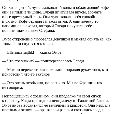
Стакан ледяной, чуть сладковатой воды и обжигающий кофе
они выпили в тишине. Элоди впитывала вкусы, ароматы
и все время улыбалась. Она чувствовала себя спокойно
и уютно. Кофе отдавал запахом дыма. А еще почему-то
напоминал шоколад, который Элоди покупала себе
по пятницам в лавке Стефана.
Эмре откровенно любовался девушкой и мечтал обнять ее,
как
только они спустятся к морю.
— Ellerinize sağlık! — сказал Эмре.
— Что это значит? — поинтересовалась Элоди.
— Можно перевести как пожелание здравия рукам того, кто
приготовил что-то вкусное.
— Это очень необычно, но логично. Мы во Франции так
не говорим.
Попрощавшись с хозяином, они продолжили свой спуск
к причалу. Когда проходили неподалеку от Галатской башни,
Эмре вновь восхитился ее величием и красотой. Она мерцала
цветными огнями — оранжево-красным светились своды