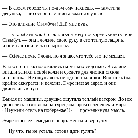
— В своем городе ты по-другому пахнешь, — заметила
девушка, — но основные твои ароматы я узнаю.
— Это влияние Стамбула! Дай мне руку.
— Ты улыбаешься. Я счастлива и хочу поскорее увидеть твой
Стамбул, — она вложила свою руку в его теплую ладонь,
и они направились на парковку.
— Сейчас ночь, Элоди, но я знаю, что тебе это не мешает.
В такси они расположились на мягких сиденьях. В салоне
витали запахи новой кожи и средств для чистки стекла
и пластика. Не ощущалось ни одной пылинки. Водитель был
крайне аккуратен и вежлив. Эмре назвал адрес, и они
двинулись в путь.
Выйдя из машины, девушка ощутила теплый ветерок. До нее
донеслись разговоры на турецком, аромат лепешек и моря.
«Неужели отель на побережье?!» — промелькнула мысль.
Эмре отнес ее чемодан в апартаменты и вернулся.
— Ну что, ты не устала, готова идти гулять?