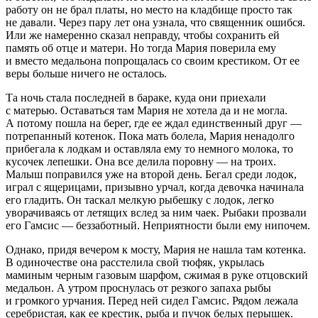
работу он не брал платы, но место на кладбище просто так
не давали. Через пару лет она узнала, что священник ошибся.
Или же намеренно сказал неправду, чтобы сохранить ей
память об отце и матери. Но тогда Мария поверила ему
и вместо медальона попрощалась со своим крестиком. От ее
веры больше ничего не осталось.
Та ночь стала последней в бараке, куда они приехали
с матерью. Оставаться там Мария не хотела да и не могла.
А потому пошла на берег, где ее ждал единственный друг —
потрепанный котенок. Пока мать болела, Мария ненадолго
прибегала к лодкам и оставляла ему то немного молока, то
кусочек лепешки. Она все делила поровну — на троих.
Малыш поправился уже на второй день. Бегал среди лодок,
играл с ящерицами, призывно урчал, когда девочка начинала
его гладить. Он таскал мелкую рыбешку с лодок, легко
уворачиваясь от летящих вслед за ним чаек. Рыбаки прозвали
его Гамсис — беззаботный. Неприятности были ему нипочем.
Однако, придя вечером к мосту, Мария не нашла там котенка.
В одиночестве она расстелила свой тюфяк, укрылась
маминым черным газовым шарфом, сжимая в руке отцовский
медальон. А утром проснулась от резкого запаха рыбы
и громкого урчания. Перед ней сидел Гамсис. Рядом лежала
серебристая, как ее крестик, рыба и пучок белых перышек.