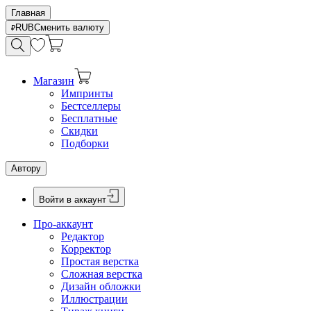
Главная
RUB
Сменить валюту
Магазин
Импринты
Бестселлеры
Бесплатные
Скидки
Подборки
Автору
Войти в аккаунт
Про-аккаунт
Редактор
Корректор
Простая верстка
Сложная верстка
Дизайн обложки
Иллюстрации