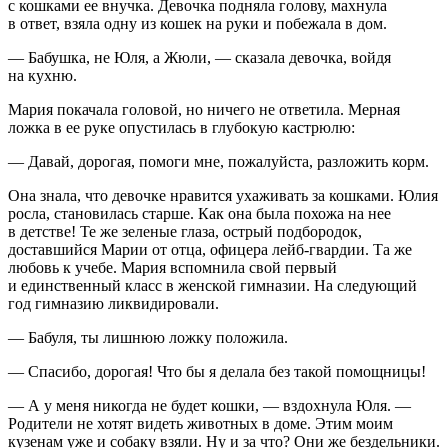
с кошками ее внучка. Девочка подняла голову, махнула
в ответ, взяла одну из кошек на руки и побежала в дом.
— Бабушка, не Юля, а Жюли, — сказала девочка, войдя
на кухню.
Мария покачала головой, но ничего не ответила. Мерная
ложка в ее руке опустилась в глубокую кастрюлю:
— Давай, дорогая, помоги мне, пожалуйста, разложить корм.
Она знала, что девочке нравится ухаживать за кошками. Юлия
росла, становилась старше. Как она была похожа на нее
в детстве! Те же зеленые глаза, острый подбородок,
доставшийся Марии от отца, офицера лейб-гвардии. Та же
любовь к учебе. Мария вспомнила свой первый
и единственный класс в женской гимназии. На следующий
год гимназию ликвидировали.
— Бабуля, ты лишнюю ложку положила.
— Спасибо, дорогая! Что бы я делала без такой помощницы!
— А у меня никогда не будет кошки, — вздохнула Юля. —
Родители не хотят видеть животных в доме. Этим моим
кузенам уже и собаку взяли. Ну и за что? Они же бездельники.