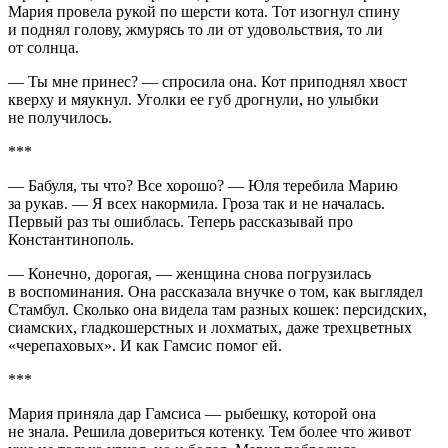
Мария провела рукой по шерсти кота. Тот изогнул спину
и поднял голову, жмурясь то ли от удовольствия, то ли
от солнца.
— Ты мне принес? — спросила она. Кот приподнял хвост
кверху и мяукнул. Уголки ее губ дрогнули, но улыбки
не получилось.
***
— Бабуля, ты что? Все хорошо? — Юля теребила Марию
за рукав. — Я всех накормила. Гроза так и не началась.
Первый раз ты ошиблась. Теперь рассказывай про
Константинополь.
— Конечно, дорогая, — женщина снова погрузилась
в воспоминания. Она рассказала внучке о том, как выглядел
Стамбул. Сколько она видела там разных кошек: персидских,
сиамских, гладкошерстных и лохматых, даже трехцветных
«черепаховых». И как Гамсис помог ей.
***
Мария приняла дар Гамсиса — рыбешку, которой она
не знала. Решила довериться котенку. Тем более что живот