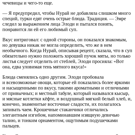
чечевицы и чего-то еще.
— Я предупредил, чтобы Нурай не добавляла слишком много
специй, турки едят очень острые блюда. Традиция. — Эмре
следил за выражением лица Элоди и пытался понять,
понравится ли ей его любимый суп.
Вкус интриговал: с одной стороны, он показался знакомым,
но девушка никак не могла определить, что же в нем
необычного. Когда Нурай, описывая рецепт, сказала, что в суп
обязательно нужно положить хороший пучок мяты, но только
листья следует отделить от стеблей, Элоди просияла: «Вот
она, едва уловимая тень мятного вкуса!»
Блюда сменялись одно другим. Элоди пробовала
и всевозможные овощи, которые ей показались более яркими
и насыщенными по вкусу, такими ароматными и отличными
от привычных; и местный табуле, который назывался кысыр,
и мясные котлетки кёфте, и воздушный мягкий белый хлеб, и,
конечно, знаменитые восточные сладости, их полагалось
запивать чаем. Крошечные стаканчики отличались
элегантным изгибом, напоминавшим изящную девичью
талию, и тонким орнаментом, ощутимым подушечками
пальцев.