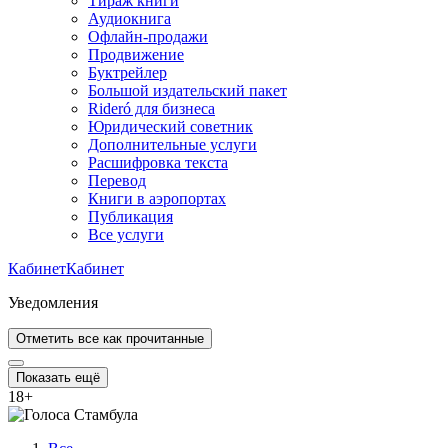
Тираж книги
Аудиокнига
Офлайн-продажи
Продвижение
Буктрейлер
Большой издательский пакет
Rideró для бизнеса
Юридический советник
Дополнительные услуги
Расшифровка текста
Перевод
Книги в аэропортах
Публикация
Все услуги
Кабинет
Кабинет
Уведомления
Отметить все как прочитанные
Показать ещё
18
+