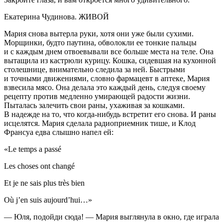
Екатерина Чудинова. ЖИВОЙ
Мария снова вытерла руки, хотя они уже были сухими.
Морщинки, будто паутина, обволокли ее тонкие пальцы
и с каждым днем отвоевывали все больше места на теле. Она
вытащила из кастрюли курицу. Кошка, сидевшая на кухонной
столешнице, внимательно следила за ней. Быстрыми
и точными движениями, словно фармацевт в аптеке, Мария
взвесила мясо. Она делала это каждый день, следуя своему
рецепту против медленно умирающей радости жизни.
Пыталась залечить свои раны, ухаживая за кошками.
В надежде на то, что когда-нибудь встретит его снова. И раны
исцелятся. Мария сделала радиоприемник тише, и Клод
Франсуа едва слышно напел ей:
«Le temps a passé
Les choses ont changé
Et je ne sais plus très bien
Où j’en suis aujourd’hui…»
— Юля, подойди сюда! — Мария выглянула в окно, где играла