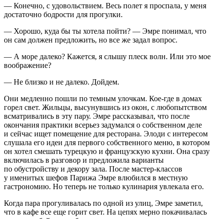
— Конечно, с удовольствием. Весь полет я проспала, у меня
достаточно бодрости для прогулки.
— Хорошо, куда бы ты хотела пойти? — Эмре понимал, что
он сам должен предложить, но все же задал вопрос.
— А море далеко? Кажется, я слышу плеск волн. Или это мое
воображение?
— Не близко и не далеко. Дойдем.
Они медленно пошли по темным улочкам. Кое-где в домах
горел свет. Жильцы, высунувшись из окон, с любопытством
всматривались в эту пару. Эмре рассказывал, что после
окончания практики всерьез задумался о собственном деле
и сейчас ищет помещение для ресторана. Элоди с интересом
слушала его идеи для первого собственного меню, в котором
он хотел смешать турецкую и французскую кухни. Она сразу
включилась в разговор и предложила варианты
по обустройству и декору зала. После мастер-классов
у именитых шефов Парижа Эмре влюбился в местную
гастрономию. Но теперь не только кулинария увлекала его.
Когда пара прогуливалась по одной из улиц, Эмре заметил,
что в кафе все еще горит свет. На цепях мерно покачивалась