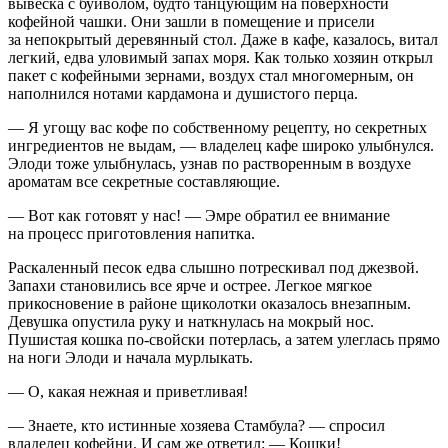
вывеска с буйволом, будто танцующим на поверхности
кофейной чашки. Они зашли в помещение и присели
за непокрытый деревянный стол. Даже в кафе, казалось, витал
легкий, едва уловимый запах моря. Как только хозяин открыл
пакет с кофейными зернами, воздух стал многомерным, он
наполнился нотами кардамона и душистого перца.
— Я угощу вас кофе по собственному рецепту, но секретных
ингредиентов не выдам, — владелец кафе широко улыбнулся.
Элоди тоже улыбнулась, узнав по растворенным в воздухе
ароматам все секретные составляющие.
— Вот как готовят у нас! — Эмре обратил ее внимание
на процесс приготовления напитка.
Раскаленный песок едва слышно потрескивал под джезвой.
Запахи становились все ярче и острее. Легкое мягкое
прикосновение в районе щиколотки оказалось внезапным.
Девушка опустила руку и наткнулась на мокрый нос.
Пушистая кошка по-свойски потерлась, а затем улеглась прямо
на ноги Элоди и начала мурлыкать.
— О, какая нежная и приветливая!
— Знаете, кто истинные хозяева Стамбула? — спросил
владелец кофейни. И сам же ответил: — Кошки!