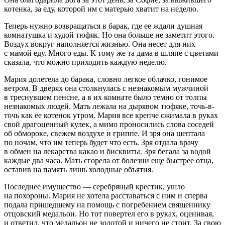
котенка, за еду, которой им с матерью хватит на неделю.
Теперь нужно возвращаться в барак, где ее ждали душная
комнатушка и худой тюфяк. Но она больше не заметит этого.
Воздух вокруг наполняется жизнью. Она несет для них
с мамой еду. Много еды. К тому же та дама в шляпе с цветами
сказала, что можно приходить каждую неделю.
Мария долетела до барака, словно легкое облачко, гонимое
ветром. В дверях она столкнулась с незнакомым мужчиной
в треснувшем пенсне, а в их комнате было темно от толпы
незнакомых людей. Мать лежала на дырявом тюфяке, точь-в-
точь как ее котенок утром. Мария все крепче сжимала в руках
свой драгоценный кулек, а мимо проносились слова соседей
об обмороке, свежем воздухе и гриппе. И зря она шептала
по ночам, что им теперь будет что есть. Зря отдала врачу
в обмен на лекарства какао и бисквиты. Зря бегала за водой
каждые два часа. Мать сгорела от болезни еще быстрее отца,
оставив на память лишь холодные объятия.
Последнее имущество — серебряный крестик, ушло
на похороны. Мария не хотела расставаться с ним и сперва
подала пришедшему на помощь с погребением священнику
отцовский медальон. Но тот повертел его в руках, оценивая,
и ответил, что медальон не золотой и ничего не стоит. За свою