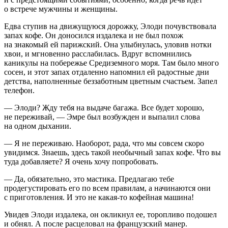
о встрече мужчины и женщины.
Едва ступив на движущуюся дорожку, Элоди почувствовала
запах кофе. Он доносился издалека и не был похож
на знакомый ей парижский. Она улыбнулась, уловив нотки
хвои, и мгновенно расслабилась. Вдруг вспомнились
каникулы на побережье Средиземного моря. Там было много
сосен, и этот запах отдаленно напомнил ей радостные дни
детства, наполненные беззаботным цветным счастьем. Запел
телефон.
— Элоди? Жду тебя на выдаче багажа. Все будет хорошо,
не переживай, — Эмре был возбужден и выпалил слова
на одном дыхании.
— Я не переживаю. Наоборот, рада, что мы совсем скоро
увидимся. Знаешь, здесь такой необычный запах кофе. Что вы
туда добавляете? Я очень хочу попробовать.
— Да, обязательно, это мастика. Предлагаю тебе
продегустировать его по всем правилам, а начинаются они
с приготовления. И это не какая-то кофейная машина!
Увидев Элоди издалека, он окликнул ее, торопливо подошел
и обнял. А после расцеловал на французский манер.