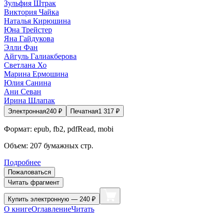
Зульфия Штрак
Виктория Чайка
Наталья Кирюшина
Юна Трейстер
Яна Гайдукова
Элли Фан
Айгуль Галиакберова
Светлана Хо
Марина Ермошина
Юлия Санина
Ани Севан
Ирина Шлапак
Электронная
240
₽
Печатная
1 317
₽
Формат:
epub, fb2, pdfRead, mobi
Объем:
207
бумажных стр.
Подробнее
Пожаловаться
Читать фрагмент
Купить
электронную — 240 ₽
О книге
Оглавление
Читать