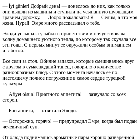
— İyi günler! Добрый день! — донеслось до них, как только
они вышли из машины и ступили на усыпанную шуршащим
гравием дорожку. — Добро пожаловать! Я — Селим, а это моя
жена, Нурай. Эмре много рассказывал о тебе.
Элоди услышала улыбки в приветствии и почувствовала
волну домашнего уютного тепла, по которому так скучала все
эти годы. С первых минут ее окружили особым вниманием
и заботой.
Все сели за стол. Обилие запахов, которые смешивались друг
с другом в сумасшедший танец, говорило о количестве
разнообразных блюд. С этого момента началось ее по-
настоящему полное погружение в самое сердце турецкой
культуры.
— Afiyet olsun! Приятного аппетита! — зазвучало со всех
сторон.
— Бон аппети, — ответила Элоди.
— Осторожно, горячо! — предупредил Эмре, когда был подан
чечевичный суп.
От блюда поднимались ароматные пары хорошо разваренной