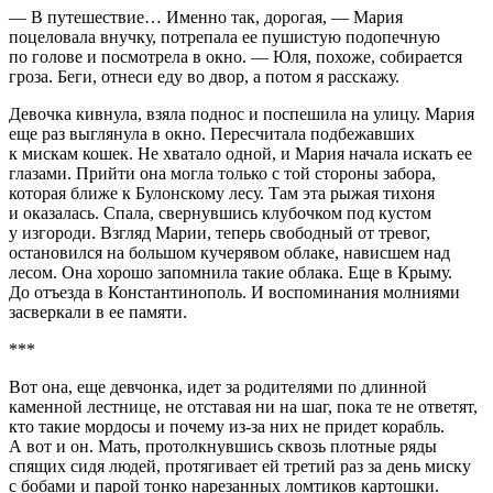
— В путешествие… Именно так, дорогая, — Мария
поцеловала внучку, потрепала ее пушистую подопечную
по голове и посмотрела в окно. — Юля, похоже, собирается
гроза. Беги, отнеси еду во двор, а потом я расскажу.
Девочка кивнула, взяла поднос и поспешила на улицу. Мария
еще раз выглянула в окно. Пересчитала подбежавших
к мискам кошек. Не хватало одной, и Мария начала искать ее
глазами. Прийти она могла только с той стороны забора,
которая ближе к Булонскому лесу. Там эта рыжая тихоня
и оказалась. Спала, свернувшись клубочком под кустом
у изгороди. Взгляд Марии, теперь свободный от тревог,
остановился на большом кучерявом облаке, нависшем над
лесом. Она хорошо запомнила такие облака. Еще в Крыму.
До отъезда в Константинополь. И воспоминания молниями
засверкали в ее памяти.
***
Вот она, еще девчонка, идет за родителями по длинной
каменной лестнице, не отставая ни на шаг, пока те не ответят,
кто такие мордосы
и почему из-за них не придет корабль.
А вот и он. Мать, протолкнувшись сквозь плотные ряды
спящих сидя людей, протягивает ей третий раз за день миску
с бобами и парой тонко нарезанных ломтиков картошки.