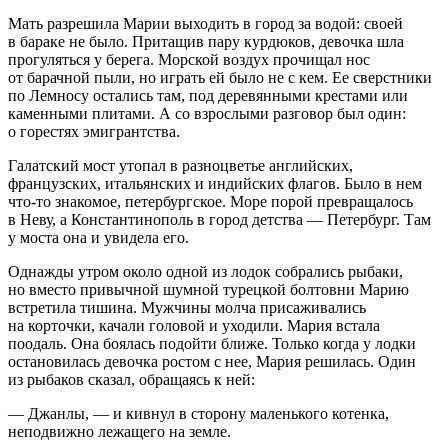
Мать разрешила Марии выходить в город за водой: своей
в бараке не было. Притащив пару курдюков, девочка шла
прогуляться у берега. Морской воздух прочищал нос
от барачной пыли, но играть ей было не с кем. Ее сверстники
по Лемносу остались там, под деревянными крестами или
каменными плитами. А со взрослыми разговор был один:
о горестях эмигрантства.
Галатский мост утопал в разноцветье английских,
французских, итальянских и индийских флагов. Было в нем
что-то знакомое, петербургское. Море порой превращалось
в Неву, а Константинополь в город детства — Петербург. Там
у моста она и увидела его.
Однажды утром около одной из лодок собрались рыбаки,
но вместо привычной шумной турецкой болтовни Марию
встретила тишина. Мужчины молча присаживались
на корточки, качали головой и уходили. Мария встала
поодаль. Она боялась подойти ближе. Только когда у лодки
остановилась девочка ростом с нее, Мария решилась. Один
из рыбаков сказал, обращаясь к ней:
— Джанлы
, — и кивнул в сторону маленького котенка,
неподвижно лежащего на земле.