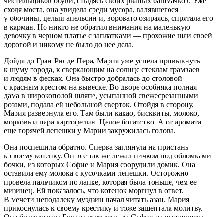
чистильщиков обуви, стыдясь своих рваных башмачков. Уже
сходя моста, она увидела среди мусора, валявшегося
у обочины, целый апельсин и, воровато озираясь, спрятала его
в карман. Но никто не обратил внимания на маленькую
девочку в черном платье с заплатками — прохожие шли своей
дорогой и никому не было до нее дела.
Дойдя до Гран-Рю-де-Пера, Мария уже успела привыкнуть
к шуму города, к сверкающим на солнце стеклам трамваев
и людям в фесках. Она быстро добралась до столовой
с красным крестом на вывеске. Во дворе особняка полная
дама в широкополой шляпе, усыпанной свежесрезанными
розами, подала ей небольшой сверток. Отойдя в сторону,
Мария развернула его. Там были какао, бисквиты, молоко,
морковь и пара картофелин. Целое богатство. А от аромата
еще горячей лепешки у Марии закружилась голова.
Она поспешила обратно. Сперва заглянула на пристань
к своему котенку. Он все так же лежал ничком под обломками
бочки, из которых Софие и Мария соорудили домик. Она
оставила ему молока с кусочками лепешки. Осторожно
провела пальчиком по лапке, которая была тоньше, чем ее
мизинец. Ей показалось, что котенок моргнул в ответ.
В мечети неподалеку муэдзин начал читать азан. Мария
прикоснулась к своему крестику и тоже зашептала молитву.
Она благодарила Бога за этот день, за Софие, за выжившего