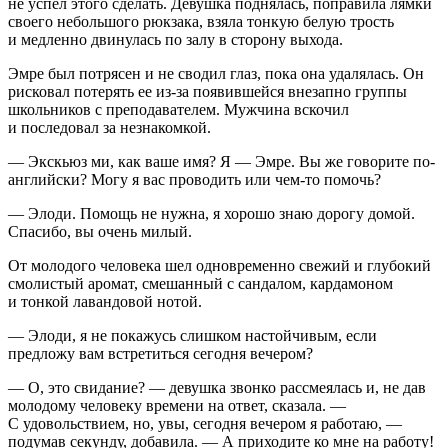
не успел этого сделать. Девушка поднялась, поправила лямки
своего небольшого рюкзака, взяла тонкую белую трость
и медленно двинулась по залу в сторону выхода.
Эмре был потрясен и не сводил глаз, пока она удалялась. Он
рисковал потерять ее из-за появившейся внезапно группы
школьников с преподавателем. Мужчина вскочил
и последовал за незнакомкой.
— Экскьюз ми, как ваше имя? Я — Эмре. Вы же говорите по-
английски? Могу я вас проводить или чем-то помочь?
— Элоди. Помощь не нужна, я хорошо знаю дорогу домой.
Спасибо, вы очень милый.
От молодого человека шел одновременно свежий и глубокий
смолистый аромат, смешанный с сандалом, кардамоном
и тонкой лавандовой нотой.
— Элоди, я не покажусь слишком настойчивым, если
предложу вам встретиться сегодня вечером?
— О, это свидание? — девушка звонко рассмеялась и, не дав
молодому человеку времени на ответ, сказала. —
С удовольствием, но, увы, сегодня вечером я работаю, —
подумав секунду, добавила. — А приходите ко мне на работу!