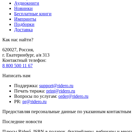
Аудиокниги
Новинки
Бесплатные книги
Импринты
Подборки
Доставка
Как нас найти?
620027
,
Россия
,
г. Екатеринбург, а/я 313
Контактный телефон
:
8 800 500 11 67
Написать нам
Поддержка
:
support@ridero.ru
Печать тиража
:
print@ridero.ru
Вопросы по услугам
:
order@ridero.ru
PR
:
pr@ridero.ru
Предоставляя персональные данные по указанным контактным д
Последние новости
Плюсы Rideró, ISBN в подарок, буктрейлеры, вебинары и мног