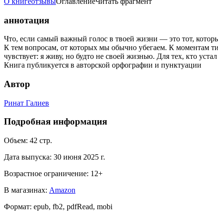
О книге
отзывы
Оглавление
Читать фрагмент
аннотация
Что, если самый важный голос в твоей жизни — это тот, котор
К тем вопросам, от которых мы обычно убегаем. К моментам ти
чувствует: я живу, но будто не своей жизнью. Для тех, кто устал
Книга публикуется в авторской орфографии и пунктуации
Автор
Ринат Галиев
Подробная информация
Объем:
42
стр.
Дата выпуска:
30 июня 2025 г.
Возрастное ограничение:
12
+
В магазинах:
Amazon
Формат:
epub, fb2, pdfRead, mobi