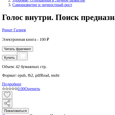
Здоровье, Отношения и Личное развитие
Саморазвитие и личностный рост
Голос внутри. Поиск предназ
Ринат Галиев
Электронная
книга -
100 ₽
Читать фрагмент
Купить
Объем:
42
бумажных стр.
Формат:
epub, fb2, pdfRead, mobi
Подробнее
0.0
0
Оценить
Пожаловаться