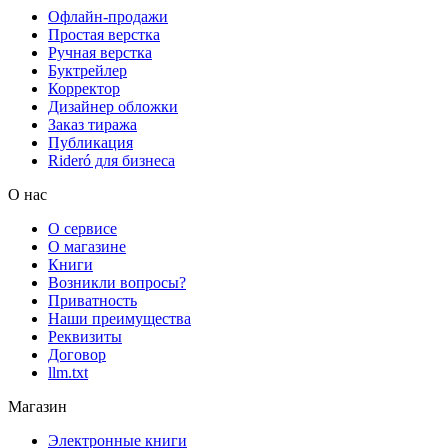
Офлайн-продажи
Простая верстка
Ручная верстка
Буктрейлер
Корректор
Дизайнер обложки
Заказ тиража
Публикация
Rideró для бизнеса
О нас
О сервисе
О магазине
Книги
Возникли вопросы?
Приватность
Наши преимущества
Реквизиты
Договор
llm.txt
Магазин
Электронные книги