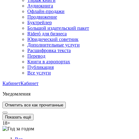
Тираж книги
Аудиокнига
Офлайн-продажи
Продвижение
Буктрейлер
Большой издательский пакет
Rideró для бизнеса
Юридический советник
Дополнительные услуги
Расшифровка текста
Перевод
Книги в аэропортах
Публикация
Все услуги
Кабинет
Кабинет
Уведомления
Отметить все как прочитанные
Показать ещё
18
+