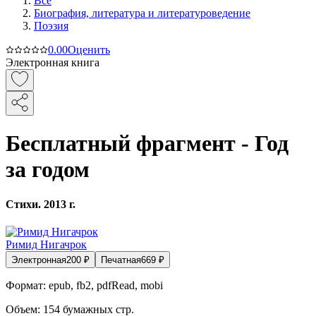
Все
Биография, литература и литературоведение
Поэзия
0.0
0
Оценить
Электронная книга
Бесплатный фрагмент - Год
за годом
Стихи. 2013 г.
Римид Нигачрок
Электронная
200
₽
Печатная
669
₽
Формат:
epub, fb2, pdfRead, mobi
Объем:
154
бумажных стр.