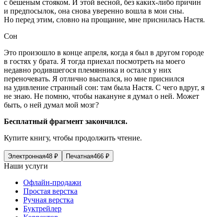
с бешеным стояком. И этой весной, без каких-либо причин
и предпосылок, она снова уверенно вошла в мои сны.
Но перед этим, словно на прощание, мне приснилась Настя.
Сон
Это произошло в конце апреля, когда я был в другом городе
в гостях у брата. Я тогда приехал посмотреть на моего
недавно родившегося племянника и остался у них
переночевать. Я отлично выспался, но мне приснился
на удивление странный сон: там была Настя. С чего вдруг, я
не знаю. Не помню, чтобы накануне я думал о ней. Может
быть, о ней думал мой мозг?
Бесплатный фрагмент закончился.
Купите книгу, чтобы продолжить чтение.
Электронная
48
₽
Печатная
466
₽
Наши услуги
Офлайн-продажи
Простая верстка
Ручная верстка
Буктрейлер