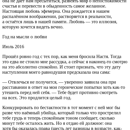
она не даёт нам пресытиться, развеять миф о непостижимости
счастья и перевести в обыденность самое желанное.
Настоящая любовь эфемерна. Она рождается в нашем
распалённом воображении, растворяется в реальности,
а остаётся лишь в нашей памяти. Любовь — это иллюзия,
которую хочется видеть вечно.
Год на мысли о любви
Июль 2016
Прошёл ровно год с тех пор, как меня бросила Настя. Тогда
это едва не стоило мне рассудка, а сейчас я наконец-то смотрю
на это абсолютно спокойно. И стоит признать, что эту дату
наступления моего равнодушия предсказала она сама:
— Отвлечься не получится, — уверенно заявила она при
расставании в ответ на мои героические попытки хоть как-то
утешить перед ней себя. — Тебе будет противно смотреть
на всех. Это продлится целый год.
Конкурировать по бестактности в тот момент с ней мог бы
разве что наёмный убийца, который только что прострелил
тебе грудь и теперь спокойным тоном сообщает, сколько
минут тебе осталось жить. Но я отдаю ей должное: она
хотя бы оказалась права (шесть лет разницы в возрасте, как-