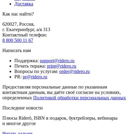
Доставка
Как нас найти?
620027
,
Россия
,
г. Екатеринбург, а/я 313
Контактный телефон
:
8 800 500 11 67
Написать нам
Поддержка
:
support@ridero.ru
Печать тиража
:
print@ridero.ru
Вопросы по услугам
:
order@ridero.ru
PR
:
pr@ridero.ru
Предоставляя персональные данные по указанным
контактным данным, вы даёте своё согласие на условиях,
определенных
Политикой обработки персональных данных
Последние новости
Плюсы Rideró, ISBN в подарок, буктрейлеры, вебинары
и многое другое
Читать дальше