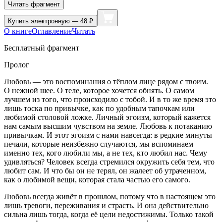
Читать фрагмент
Купить
электронную — 48 ₽
О книге
Оглавление
Читать
Бесплатный фрагмент
Пролог
Любовь — это воспоминания о тёплом лице рядом с твоим.
О нежной шее. О теле, которое хочется обнять. О самом
лучшем из того, что происходило с тобой. И в то же время это
лишь тоска по привычке, как по удобным тапочкам или
любимой столовой ложке. Личный эгоизм, который кажется
нам самым высшим чувством на земле. Любовь к потаканию
привычкам. И этот эгоизм с нами навсегда: в редкие минуты
печали, которые неизбежно случаются, мы вспоминаем
именно тех, кого любили мы, а не тех, кто любил нас. Чему
удивляться? Человек всегда стремился окружить себя тем, что
любит сам. И что бы он не терял, он жалеет об утраченном,
как о любимой вещи, которая стала частью его самого.
Любовь всегда живёт в прошлом, потому что в настоящем это
лишь тревоги, переживания и страсть. И она действительно
сильна лишь тогда, когда её цели недостижимы. Только такой