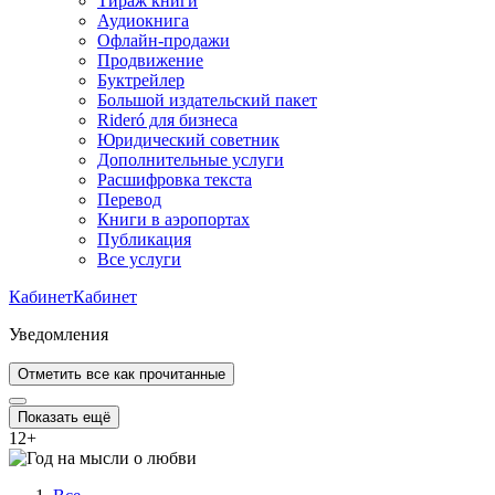
Тираж книги
Аудиокнига
Офлайн-продажи
Продвижение
Буктрейлер
Большой издательский пакет
Rideró для бизнеса
Юридический советник
Дополнительные услуги
Расшифровка текста
Перевод
Книги в аэропортах
Публикация
Все услуги
Кабинет
Кабинет
Уведомления
Отметить все как прочитанные
Показать ещё
12
+