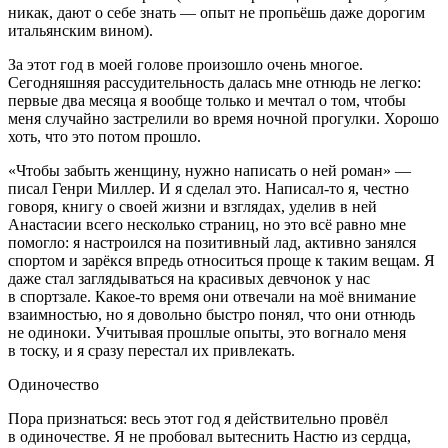
никак, дают о себе знать — опыт не пропьёшь даже дорогим
итальянским
вином
).
За этот год в моей голове произошло очень многое.
Сегодняшняя рассудительность далась мне отнюдь не легко:
первые два месяца я вообще только и мечтал о том, чтобы
меня случайно застрелили во время ночной прогулки. Хорошо
хоть, что это потом прошло.
«Чтобы забыть женщину, нужно написать о ней роман» —
писал Генри Миллер. И я сделал это. Написал-то я, честно
говоря, книгу о своей жизни и взглядах, уделив в ней
Анастасии всего несколько страниц, но это всё равно мне
помогло: я настроился на позитивный лад, активно занялся
спортом и зарёкся впредь относиться проще к таким вещам. Я
даже стал заглядываться на красивых девчонок у нас
в спортзале. Какое-то время они отвечали на моё внимание
взаимностью, но я довольно быстро понял, что они отнюдь
не одиноки. Учитывая прошлые опыты, это вогнало меня
в тоску, и я сразу перестал их привлекать.
Одиночество
Пора признаться: весь этот год я действительно провёл
в одиночестве. Я не пробовал вытеснить Настю из сердца,