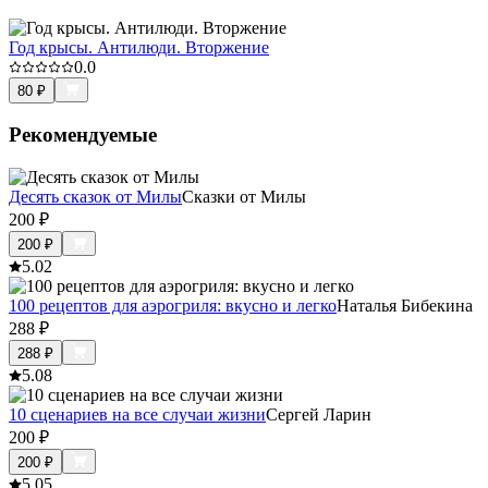
Год крысы. Антилюди. Вторжение
0.0
80
₽
Рекомендуемые
Десять сказок от Милы
Сказки от Милы
200
₽
200
₽
5.0
2
100 рецептов для аэрогриля: вкусно и легко
Наталья Бибекина
288
₽
288
₽
5.0
8
10 сценариев на все случаи жизни
Сергей Ларин
200
₽
200
₽
5.0
5