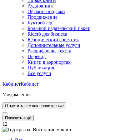
Тираж книги
Аудиокнига
Офлайн-продажи
Продвижение
Буктрейлер
Большой издательский пакет
Rideró для бизнеса
Юридический советник
Дополнительные услуги
Расшифровка текста
Перевод
Книги в аэропортах
Публикация
Все услуги
Кабинет
Кабинет
Уведомления
Отметить все как прочитанные
Показать ещё
12
+