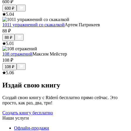
600
₽
600
₽
5.0
4
1011 упражнений со скакалкой
Артем Патрикеев
88
₽
88
₽
5.0
1
108 отражений
Максим Мейстер
108
₽
108
₽
5.0
6
Издай свою книгу
Создай свою книгу с Rideró бесплатно прямо сейчас. Это
просто, как раз, два, три!
Создать книгу бесплатно
Наши услуги
Офлайн-продажи