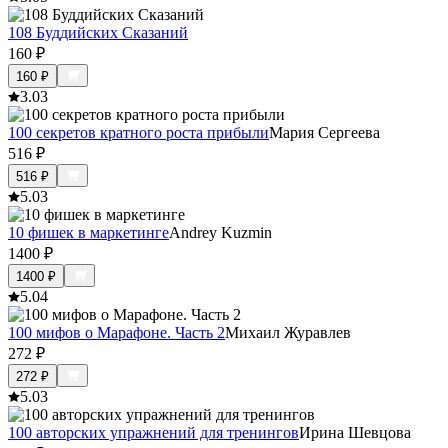
108 Буддийских Сказаний
160
₽
160
₽
3.0
3
100 секретов кратного роста прибыли
Мария Сергеева
516
₽
516
₽
5.0
3
10 фишек в маркетинге
Andrey Kuzmin
1400
₽
1400
₽
5.0
4
100 мифов о Марафоне. Часть 2
Михаил Журавлев
272
₽
272
₽
5.0
3
100 авторских упражнений для тренингов
Ирина Шевцова