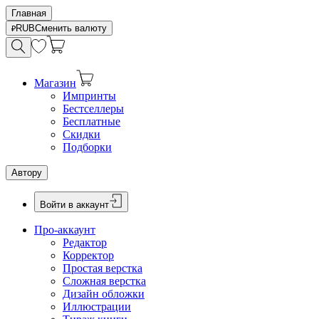
Главная
RUB
Сменить валюту
Магазин
Импринты
Бестселлеры
Бесплатные
Скидки
Подборки
Автору
Войти в аккаунт
Про-аккаунт
Редактор
Корректор
Простая верстка
Сложная верстка
Дизайн обложки
Иллюстрации