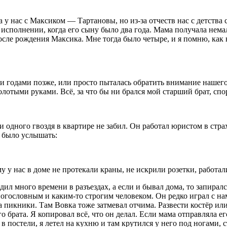
 у нас с Максиком — Тартановы, но из-за отчеств нас с детств
исполнении, когда его сыну было два года. Мама получала нема
сле рождения Максика. Мне тогда было четыре, и я помню, как н
и годами позже, или просто пыталась обратить внимание нашего
лотыми руками. Всё, за что бы ни брался мой старший брат, спо
ни одного гвоздя в квартире не забил. Он работал юристом в стр
о было услышать:
у у нас в доме не протекали краны, не искрили розетки, работ
л много времени в разъездах, а если и бывал дома, то запирался
гословным и каким-то строгим человеком. Он редко играл с нам
пикники. Там Вовка тоже затмевал отчима. Развести костёр или 
о брата. Я копировал всё, что он делал. Если мама отправляла ег
ь в постели, я летел на кухню и там крутился у него под ногами,