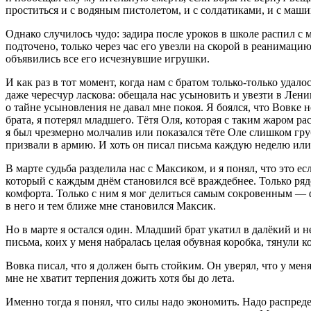
проститься и с водяным пистолетом, и с солдатиками, и с маш
Однако случилось чудо: задира после уроков в школе распил с
подточено, только через час его увезли на скорой в реанимаци
объявились все его исчезнувшие игрушки.
И как раз в тот момент, когда нам с братом только-только уда
даже чересчур
ласк
ова: обещала нас усыновить и увезти в Лени
о тайне усыновления не давал мне покоя. Я боялся, что Вовке н
брата, я потерял младшего. Тётя Оля, которая с таким жаром 
я был чрезмерно молчалив или показался тёте Оле слишком гр
призвали в армию. И хоть он писал письма каждую неделю или 
В марте судьба разделила нас с Максиком, и я понял, что это 
который с каждым днём становился всё враждебнее. Только ря
комфорта. Только с ним я мог делиться самым сокровенным — фа
в него и тем ближе мне становился Максик.
Но в марте я остался один. Младший брат укатил в далёкий и 
письма, коих у меня набралась целая обувная коробка, тянул
Вовка писал, что я должен быть стойким. Он уверял, что у меня
мне не хватит терпения дожить хотя бы до лета.
Именно тогда я понял, что силы надо экономить. Надо распреде