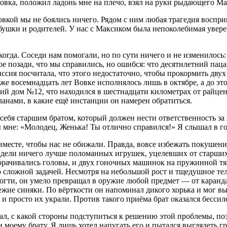
овка, положил ладонь мне на плечо, взял на руки рыдающего Ма
Вовкой мы не боялись ничего. Рядом с ним любая трагедия воспр
абушки и родителей. У нас с Максиком была непоколебимая увере
да. Соседи нам помогали, но по сути ничего и не изменилось: В
е позади, что мы справились, но ошибся: что десят
илетн
ий паца
миссия посчитала, что этого недостаточно, чтобы прокормить дву
 же восемнадцать лет Вовке исполнялось лишь в октябре, а до эт
кий дом №12, что находился в шестнадцати километрах от райце
ланами, в какие ещё
инста
нции он намерен обратиться.
себя старшим братом, который должен нести ответственность за
бы мне: «Молодец, Женька! Ты отлично справился!» Я слышал в го
месте, чтобы нас не обижали. Правда, вовсе избежать покушений
видели ничего лучше поломанных игрушек, уцелевших от старши
оворачивались головы, и двух гоночных машинок на пружинной 
о сложной задачей. Несмотря на небольшой рост и тщедушное тел
и ногти, он умело превращал в оружие любой предмет — от каран
ежие синяки. По вёрткости он напоминал дикого хорька и мог в
 просто их украли. Против такого приёма брат оказался бессил
знал, с какой стороны подступиться к решению этой проблемы, п
 моему брату. Я лишь хотел напугать его и пытался выглядеть г