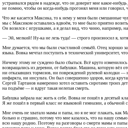
устраивался рядом в надежде, что он доверит мне какое-нибудь 
не помню, чтобы он когда-нибудь прогонял меня или говорил, 
Что же касается Максика, то к нему у меня были смешанные чу
мы с Максиком оставались вдвоём, то мне было приятно возитьс
Он возился с игрушками, а я делал вид, что чиню, например, н
— Эй, мелкий! Ну-ка не лезь туда! — строго произносил я, хотя
Мне думается, что мы были счастливой семьёй. Отец хорошо за
языка. Вовка мечтал поступить в технический университет, ч
Ничему этому не суждено было сбыться. Всё круто изменилось 
возвращались из деревни, от бабушки. Машина, которую вёл от
ни отказавших тормозов, ни повреждений рулевой колодки — н
инфаркта, ни инсульта. Он был совершенно здоров, когда крут
Сергей Тартанов намеренно хотел оставить сиротами троих дет
на подъёме — и вдруг такая нелепая смерть.
Бабушка забрала нас жить к себе. Вовка не пошёл в десятый к
Я же пошёл в первый класс не языковой гимназии, а обычной 
Мне очень не хватало мамы и папы, но я не мог плакать, как М
больно и страшно, потому что мне казалось, что на нашу семью
всю нашу родню. Поэтому на разговоры о смерти мамы и папы я