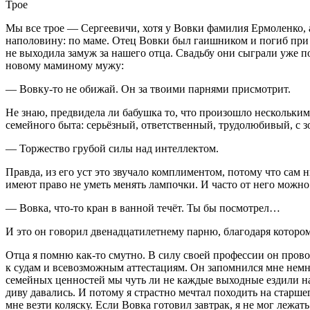
Трое
Мы все трое — Сергеевичи, хотя у Вовки фамилия Ермоленко, а
наполовину: по маме. Отец Вовки был гаишником и погиб при 
не выходила замуж за нашего отца. Свадьбу они сыграли уже по
новому маминому мужу:
— Вовку-то не обижай. Он за твоими парнями присмотрит.
Не знаю, предвидела ли бабушка то, что произошло нескольким
семейного быта: серьёзный, ответственный, трудолюбивый, с зо
— Торжество грубой силы над интеллектом.
Правда, из его уст это звучало комплиментом, потому что сам 
имеют право не уметь менять лампочки. И часто от него можн
— Вовка, что-то кран в ванной течёт. Ты бы посмотрел…
И это он говорил двенадцат
илетн
ему парню, благодаря котором
Отца я помню как-то смутно. В силу своей профессии он проводи
к судам и всевозможным аттестациям. Он запомнился мне немно
семейных ценностей мы чуть ли не каждые выходные ездили на 
диву давались. И потому я страстно мечтал походить на старшег
мне везти коляску. Если Вовка готовил завтрак, я не мог лежат