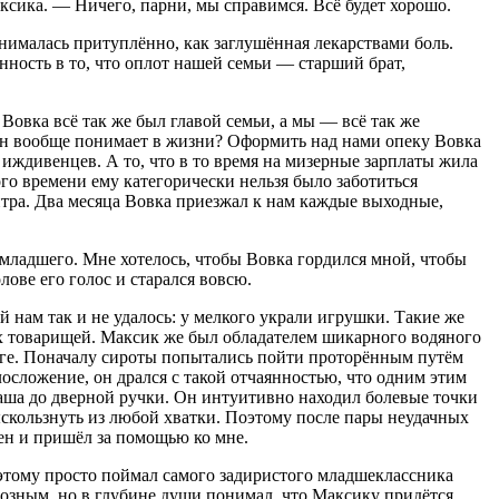
ксика. — Ничего, парни, мы справимся. Всё будет хорошо.
инималась притуплённо, как заглушённая лекарствами боль.
нность в то, что оплот нашей семьи — старший брат,
овка всё так же был главой семьи, а мы — всё так же
н вообще понимает в жизни? Оформить над нами опеку Вовка
х иждивенцев. А то, что в то время на мизерные зарплаты жила
ого времени ему категорически нельзя было заботиться
нтра. Два месяца Вовка приезжал к нам каждые выходные,
 младшего. Мне хотелось, чтобы Вовка гордился мной, чтобы
лове его голос и старался вовсю.
 нам так и не удалось: у мелкого украли игрушки. Такие же
х товарищей. Максик же был обладателем шикарного водяного
тяге. Поначалу сироты попытались пойти проторённым путём
осложение, он дрался с такой отчаянностью, что одним этим
даша до дверной ручки. Он интуитивно находил болевые точки
ыскользнуть из любой хватки. Поэтому после пары неудачных
ен и пришёл за помощью ко мне.
оэтому просто поймал самого задиристого младшеклассника
розным, но в глубине души понимал, что Максику придётся