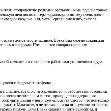
а считали стопроцентно родными братьями. А мы родные только
ленькую пенсию по потере кормильца, и потому очень долго
а свадьбе бабушка Аля, мать Сергея Ермоленко, сказала
 отца на домовитость пасынка. Вовка был словно создан для
рилось в его руках. Помню, отец говорил про него:
аховой компании и считал, что работники умственного труда
али утюги и видеомагнитофоны.
 в спальне, где стоял его компьютер, и работал там, готовился
и, почти не читал нам сказок, правда, для поддержания
соорудить шалаш у него получалось так быстро, что все только
о гулять с Максиком, я не отставал ни на шаг, умоляя позволить
 стараясь помочь. Если Вовка садился чинить велосипед, я