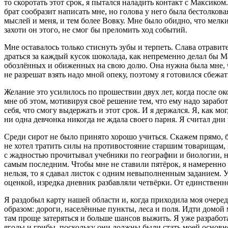
то скоротать этот срок, я пытался наладить контакт с Максиком.
брат сообразит написать мне, но голова у него была бестолков
мыслей и меня, и тем более Вовку. Мне было обидно, что мелки
захоти он этого, не смог бы преломить ход событий.
Мне оставалось только стиснуть зубы и терпеть. Слава отравит
драться за каждый кусок шоколада, как непременно делал бы М
обозлённых и обиженных на свою долю. Она нужна была мне, чт
не разрешат взять надо мной опеку, поэтому я готовился сбежат
Желание это усилилось по прошествии двух лет, когда после о
мне об этом, мотивируя своё решение тем, что ему надо заработа
себя, что смогу выдержать и этот срок. И я держался. Я, как мо
ни одна девчонка никогда не ждала своего парня. Я считал дни 
Среди сирот не было принято хорошо учиться. Скажем прямо, б
не хотел тратить силы на противостояние старшим товарищам, 
с жадностью прочитывал учебники по географии и биологии, но
самым последним. Чтобы мне не ставили пятёрок, я намеренно
нельзя, то я сдавал листок с одним невыполненным заданием. 
оценкой, изредка дневник разбавляли четвёрки. От единственно
Я раздобыл карту нашей области и, когда приходила моя очередь
образом: дороги, населённые пункты, леса и поля. Идти домой м
там проще затеряться и больше шансов выжить. Я уже разработа
ягоды и грибы, поскольку они должны были стать моей основ