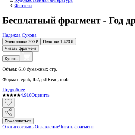
Художественная литература
Фэнтези
Бесплатный фрагмент - Год д
Надежда Сухова
Электронная
200
₽
Печатная
1 420
₽
Читать фрагмент
Купить
Объем:
610
бумажных стр.
Формат:
epub, fb2, pdfRead, mobi
Подробнее
4.9
16
Оценить
Пожаловаться
О книге
отзывы
Оглавление
Читать фрагмент