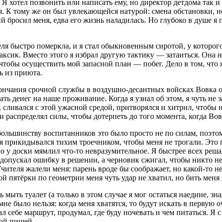
 Я хотел позвонить или написать ему, но директор детдома так и 
ая. К тому же он был увлекающейся натурой: смена обстановки, н
й бросил меня, едва его жизнь наладилась. Но глубоко в душе я
еля быстро померкла, и я стал обыкновенным сиротой, у которог
аксик. Вместо этого я избрал другую тактику — затаиться. Она 
обы осуществить мой запасной план — побег. Дело в том, что я
ь из приюта.
кончания срочной службы в воздушно-десантных войсках Вовка ос
ть денег на наше проживание. Когда я узнал об этом, я чуть не з
г, сливался с этой ужасной средой, притворялся и хитрил, чтобы 
и распределял силы, чтобы дотерпеть до того момента, когда Вов
ольшинству воспитанников это было просто не по силам, поэтом
я прикидывался тихим троечником, чтобы меня не трогали. Это 
 у доски мямлил что-то невразумительное. Я быстрее всех решал
 допускал ошибку в решении, а черновик сжигал, чтобы никто 
Учителя жалели меня: парень вроде бы соображает, но какой-то
й пятёрки по геометрии меня чуть удар не хватил, но бить меня
 мыть туалет (а только в этом случае я мог остаться наедине, з
не было нельзя: когда меня хватятся, то будут искать в первую о
л себе маршрут, продумал, где буду ночевать и чем питаться. Я
ной пищей.