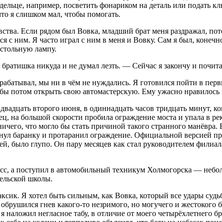
дельце, например, посветить фонариком на деталь или подать клю
что я слишком мал, чтобы помогать.
вства. Если рядом был Вовка, младший брат меня раздражал, по
я с ним. Я часто играл с ним в меня и Вовку. Сам я был, конеч
астольную лампу.
 братишка никуда и не думал лезть. — Сейчас я закончу и почита
рабатывал, мы ни в чём не нуждались. Я готовился пойти в пер
тобы потом открыть свою автомастерскую. Ему ужасно нравилось
двадцать второго июня, в одиннадцать часов тридцать минут, к
ец, на большой скорости пробила ограждение моста и упала в ре
ичего, что могло бы стать причиной такого странного манёвра.
анул баранку и протаранил ограждение. Официальной версией пр
ей, было глупо. Он пару месяцев как стал руководителем филиа
ласс, а поступил в автомобильный техникум Холмогорска — небо
сельской школы.
аксик. Я хотел быть сильным, как Вовка, который все удары судь
 обрушился гнев какого-то незримого, но могучего и жестокого б
 наложил негласное табу, в отличие от моего четырёх
летн
его б