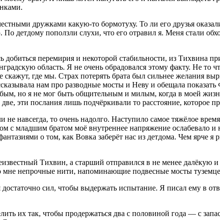
инками.
 местными дружками какую-то бормотуху. То ли его друзья оказа
ю. По детдому поползли слухи, что его отравил я. Меня стали об
лось добиться перемирия и некоторой стабильности, из Тихвина п
нградскую область. Я не очень обрадовался этому факту. Не то ч
е скажут, где мы. Страх потерять брата был сильнее желания выр
рассказывала нам про разводные мосты и Неву и обещала показат
убым, но я не мог быть общительным и милым, когда в моей жизн
две, эти послания лишь подчёркивали то расстояние, которое п
если не навсегда, то очень надолго. Наступило самое тяжёлое вре
дом с младшим братом моё внутреннее напряжение ослабевало и 
нтазиями о том, как Вовка заберёт нас из детдома. Чем ярче я 
неизвестный Тихвин, а старший отправился в не менее далёкую и
и ко мне непрочные нити, напоминающие подвесные мосты туземц
 достаточно сил, чтобы выдержать испытание. Я писал ему в ответ
лить их так, чтобы продержаться два с поло
вино
й года — с запа