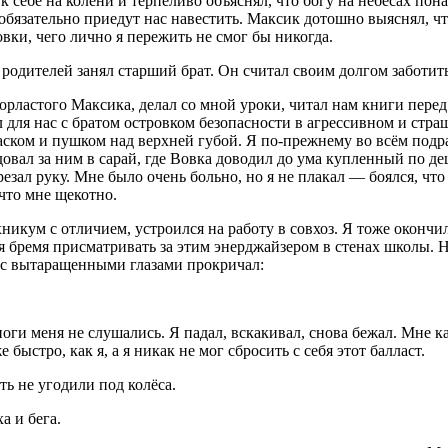
л к себе на колени и терпеливо объяснял, что богу на небесах п
 обязательно приедут нас навестить. Максик дотошно выяснял, чт
овки, чего лично я пережить не смог бы никогда.
родителей занял старший брат. Он считал своим долгом заботиться
 горластого Максика, делал со мной уроки, читал нам книги пере
л для нас с братом островком безопасности в агрессивном и стр
ком и пушком над верхней губой. Я по-прежнему во всём подраж
ал за ним в сарай, где Вовка доводил до ума купленный по дешё
езал руку. Мне было очень больно, но я не плакал — боялся, что
что мне щекотно.
никум с отличием, устроился на работу в совхоз. Я тоже окончи
я бремя присматривать за этим энерджайзером в стенах школы. Н
 с вытаращенными глазами прокричал:
оги меня не слушались. Я падал, вскакивал, снова бежал. Мне ка
быстро, как я, а я никак не мог сбросить с себя этот балласт.
уть не угодили под
колёс
а.
а и бега.