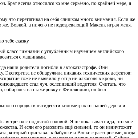
ч. Брат всегда относился ко мне серьёзно, по крайней мере, я
тому что перетягивал на себя слишком много внимания. Если же
но же, Вовкой, а ничего не подозревающий Максик играл меня.
ю тебе сказку.
вый класс гимназии с углублённым изучением английского
 возиться с машинами.
огда наши родители погибли в автокатастрофе. Они
ку. Экспертиза не обнаружила никаких технических дефектов:
Вскры
тие тоже не выявило у отца ни
алкогол
я в крови, ни
оизошедшего стал луч, ослепивший водителя. Считать, что
ла, собирался на стажировку в Финляндию, он был
льшого городка в пятидесяти километрах от нашей деревни.
бы встречал с поднятой головой. Я не показывал вида, что мне
ожества. И если его разозлить ещё сильней, то он изничтожит
рата, который приставал к бабушке и Вовке с расспросами, когда