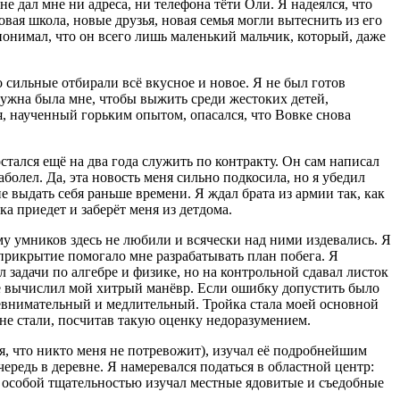
не дал мне ни адреса, ни телефона тёти Оли. Я надеялся, что
овая школа, новые друзья, новая семья могли вытеснить из его
 понимал, что он всего лишь маленький мальчик, который, даже
о сильные отбирали всё вкусное и новое. Я не был готов
нужна была мне, чтобы выжить среди жестоких детей,
, наученный горьким опытом, опасался, что Вовке снова
тался ещё на два года служить по контракту. Он сам написал
аболел. Да, эта новость меня сильно подкосила, но я убедил
не выдать себя раньше времени. Я ждал брата из армии так, как
ка приедет и заберёт меня из детдома.
у умников здесь не любили и всячески над ними издевались. Я
прикрытие помогало мне разрабатывать план побега. Я
 задачи по алгебре и физике, но на контрольной сдавал листок
не вычислил мой хитрый манёвр. Если ошибку допустить было
 невнимательный и медлительный. Тройка стала моей основной
 не стали, посчитав такую оценку недоразумением.
ная, что никто меня не потревожит), изучал её подробнейшим
чередь в деревне. Я намеревался податься в областной центр:
 с особой тщательностью изучал местные ядовитые и съедобные