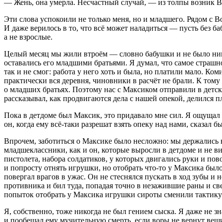
— Жень, она умерла. Несчастный случай, — из толпы возник В
Эти слова успокоили не только меня, но и младшего. Рядом с 
И даже верилось в то, что всё может наладиться — пусть без б
а не взрослые.
Целый месяц мы жили втроём — словно бабушки и не было никог
оставались его младшими братьями. Я думал, что самое страшно
так и не смог: работа у него хоть и была, но платили мало. Ко
практически вся деревня, чиновники в расчёт не брали. К тому
о младших братьях. Поэтому нас с Максиком отправили в детс
рассказывал, как продвигаются дела с нашей опекой, делился п
Пока в детдоме был Максик, это придавало мне сил. Я ощущал 
он, когда ему всё-таки разрешат взять опеку над нами, сказал 
Впрочем, заботиться о Максике было несложно: мы держались в
младшеклассники, как и он, которые выросли в детдоме и не 
пистолета, набора солдатиков, у которых двигались руки и п
и попросту отнять игрушки, но отобрать что-то у Максика был
повергал врагов в ужас. Он не стеснялся пускать в ход зубы 
противника и бил туда, попадая точно в незажившие раны и св
попыток отобрать у Максика игрушки сироты сменили тактику и
Я, собственно, тоже никогда не был гением сыска. Я даже не 
и пообещал ему мучительную смерть, если воры не вернут вещи