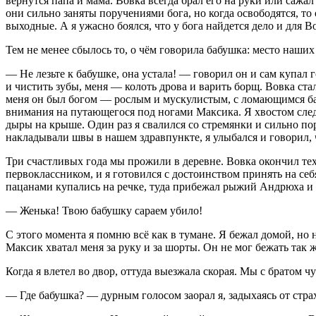
вернутся папа и мама. Вовка всегда брал его на руки или сажа
они сильно заняты поручениями бога, но когда освободятся, то
выходные. А я ужасно боялся, что у бога найдется дело и для В
Тем не менее сбылось то, о чём говорила бабушка: место наших 
— Не лезьте к бабушке, она устала! — говорил он и сам купал
и чистить зубы, меня — колоть дрова и варить борщ. Вовка ста
меня он был богом — рослым и мускулистым, с ломающимся бас
внимания на путающегося под ногами Максика. Я хвостом следов
дыры на крыше. Один раз я свалился со стремянки и сильно пор
накладывали швы в нашем здравпункте, я улыбался и говорил, 
Три счастливых года мы прожили в деревне. Вовка окончил тех
первоклассником, и я готовился с достоинством принять на себ
пацанами купались на речке, туда прибежал рыжий Андрюха и
— Женька! Твою бабушку сараем убило!
С этого момента я помню всё как в тумане. Я бежал домой, но н
Максик хватал меня за руку и за шорты. Он не мог бежать так же 
Когда я влетел во двор, оттуда выезжала скорая. Мы с братом ч
— Где бабушка? — дурным голосом заорал я, задыхаясь от страх