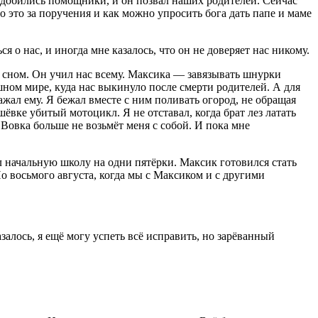
онадобились помощники, и он позвал наших родителей. Сейчас
о это за поручения и как можно упросить бога дать папе и маме
 о нас, и иногда мне казалось, что он не доверяет нас никому.
д сном. Он учил нас всему. Максика — завязывать шнурки
ашном мире, куда нас выкинуло после смерти родителей. А для
ал ему. Я бежал вместе с ним поливать огород, не обращая
вке убитый мотоцикл. Я не отставал, когда брат лез латать
 Вовка больше не возьмёт меня с собой. И пока мне
л начальную школу на одни пятёрки. Максик готовился стать
о восьмого августа, когда мы с Максиком и с другими
залось, я ещё могу успеть всё исправить, но зарёванный