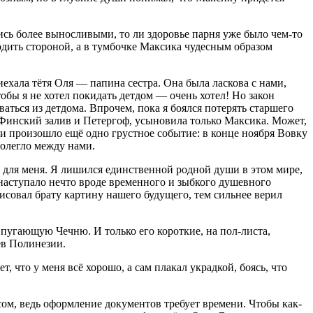
лись более выносливыми, то ли здоровье парня уже было чем-то
ходить стороной, а в тумбочке Максика чудесным образом
риехала тётя Оля — папина сестра. Она была
ласк
ова с нами,
тобы я не хотел покидать детдом — очень хотел! Но закон
ваться из детдома. Впрочем, пока я боялся потерять старшего
ь Финский залив и Петергоф, усыновила только Максика. Может,
и произошло ещё одно грустное событие: в конце ноября Вовку
ролегло между нами.
мя для меня. Я лишился единственной родной души в этом мире,
наступало нечто вроде временного и зыбкого душевного
рисовал брату картину нашего будущего, тем сильнее верил
 пугающую Чечню. И только его короткие, на пол-листа,
ев Полинезии.
, что у меня всё хорошо, а сам плакал украдкой, боясь, что
сом, ведь оформление документов требует времени. Чтобы как-