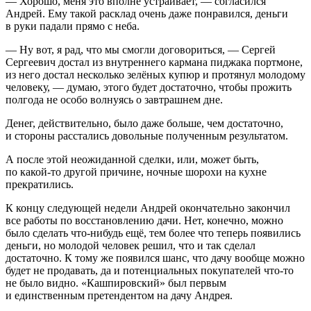
— Хорошо, меня это вполне устраивает, — согласился
Андрей. Ему такой расклад очень даже понравился, деньги
в руки падали прямо с неба.
— Ну вот, я рад, что мы смогли договориться, — Сергей
Сергеевич достал из внутреннего кармана пиджака портмоне,
из него достал несколько зелёных купюр и протянул молодому
человеку, — думаю, этого будет достаточно, чтобы прожить
полгода не особо волнуясь о завтрашнем дне.
Денег, действительно, было даже больше, чем достаточно,
и стороны расстались довольные полученным результатом.
А после этой неожиданной сделки, или, может быть,
по какой-то другой причине, ночные шорохи на кухне
прекратились.
К концу следующей недели Андрей окончательно закончил
все работы по восстановлению дачи. Нет, конечно, можно
было сделать что-нибудь ещё, тем более что теперь появились
деньги, но молодой человек решил, что и так сделал
достаточно. К тому же появился шанс, что дачу вообще можно
будет не продавать, да и потенциальных покупателей что-то
не было видно. «Кашпировский» был первым
и единственным претендентом на дачу Андрея.