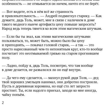
особенность — не отмывается он ничем, ничто его не берёт.
— Вот видите, есть в нём всё же странность
и привлекательность… — Андрей подмигнул старику. — Как
думаете, дядь Толь, может, мне в связи с наличием в доме
такого модного нынче артефакта цену повыше запросить?
Народ ведь теперь тянется ко всем этим магическим штучкам.
— Если бы ты знал, как этими магическими штучками
пользоваться, то, может быть, можно было бы цену
и приподнять, — покачал головой старик, — а так — это
просто нарисованный чем-то непонятным круг, кто-то вообще
посчитает это неотмываемой грязью на старом прогнившем
полу.
— Ладно, пойду я, дядь Толь, посмотрю, что там вообще
в доме делается, не развалился ли он ещё внутри.
— Да чего ему сделается, — махнул рукой дядя Толя, — дед
твой хороших умельцев нанимал, они добротно построили.
Пусть и деревянная хоромина, но ещё сто лет запросто
простоит. Ты, если надолго приехал, заходи ко мне иногда,
чайку попьём.
2