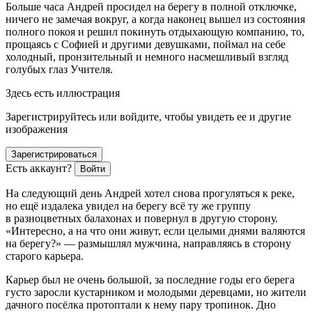
Больше часа Андрей просидел на берегу в полной отключке,
ничего не замечая вокруг, а когда наконец вышел из состояния
полного покоя и решил покинуть отдыхающую компанию, то,
прощаясь с Софией и другими девушками, поймал на себе
холодный, пронзительный и немного насмешливый взгляд
голубых глаз Учителя.
Здесь есть иллюстрация
Зарегистрируйтесь или войдите, чтобы увидеть ее и другие
изображения
Зарегистрироваться
Есть аккаунт?
Войти
На следующий день Андрей хотел снова прогуляться к реке,
но ещё издалека увидел на берегу всё ту же группу
в разноцветных балахонах и повернул в другую сторону.
«Интересно, а на что они живут, если целыми днями валяются
на берегу?» — размышлял мужчина, направляясь в сторону
старого карьера.
Карьер был не очень большой, за последние годы его берега
густо заросли кустарником и молодыми деревцами, но жители
дачного посёлка протоптали к нему пару тропинок. Дно