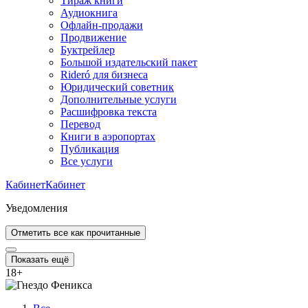
Тираж книги
Аудиокнига
Офлайн-продажи
Продвижение
Буктрейлер
Большой издательский пакет
Rideró для бизнеса
Юридический советник
Дополнительные услуги
Расшифровка текста
Перевод
Книги в аэропортах
Публикация
Все услуги
Кабинет
Кабинет
Уведомления
Отметить все как прочитанные
Показать ещё
18
+