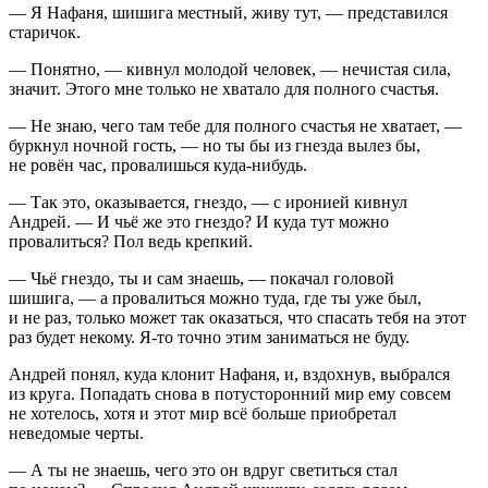
— Я Нафаня, шишига местный, живу тут, — представился
старичок.
— Понятно, — кивнул молодой человек, — нечистая сила,
значит. Этого мне только не хватало для полного счастья.
— Не знаю, чего там тебе для полного счастья не хватает, —
буркнул ночной гость, — но ты бы из гнезда вылез бы,
не ровён час, провалишься куда-нибудь.
— Так это, оказывается, гнездо, — с иронией кивнул
Андрей. — И чьё же это гнездо? И куда тут можно
провалиться? Пол ведь крепкий.
— Чьё гнездо, ты и сам знаешь, — покачал головой
шишига, — а провалиться можно туда, где ты уже был,
и не раз, только может так оказаться, что спасать тебя на этот
раз будет некому. Я-то точно этим заниматься не буду.
Андрей понял, куда клонит Нафаня, и, вздохнув, выбрался
из круга. Попадать снова в потусторонний мир ему совсем
не хотелось, хотя и этот мир всё больше приобретал
неведомые черты.
— А ты не знаешь, чего это он вдруг светиться стал