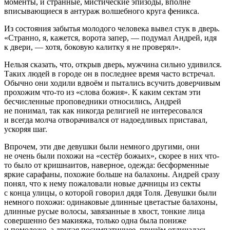
моменты, и странные, мистические эпизоды, вполне
вписывающиеся в антураж волшебного круга феникса.
Из состояния забытья молодого человека вывел стук в дверь.
«Странно, я, кажется, ворота запер, — подумал Андрей, идя
к двери, — хотя, боковую калитку я не проверял».
Нельзя сказать, что, открыв дверь, мужчина сильно удивился.
Таких людей в городе он в последнее время часто встречал.
Обычно они ходили вдвоём и пытались всучить доверчивым
прохожим что-то из «слова божия». К каким сектам эти
бесчисленные проповедники относились, Андрей
не понимал, так как никогда религией не интересовался
и всегда молча отворачивался от надоедливых приставал,
ускоряя шаг.
Впрочем, эти две девушки были немного другими, они
не очень были похожи на «сестёр божьих», скорее в них что-
то было от кришнаитов, наверное, одежда: бесформенные
яркие сарафаны, похожие больше на балахоны. Андрей сразу
понял, что к нему пожаловали новые дачницы из секты
с конца улицы, о которой говорил дядя Толя. Девушки были
немного похожи: одинаковые длинные цветастые балахоны,
длинные русые волосы, завязанные в хвост, тонкие лица
совершенно без макияжа, только одна была пониже
и помоложе, а другая посимпатичнее, причём отличалась