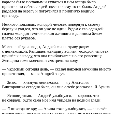
карьера было песчаным и купаться в нём всегда было
приятно, но сейчас людей здесь почему-то не было. Андрей
разделся на берегу и погрузился в приятную водную
прохладу.
Немного поплавав, молодой человек повернул к своему
берегу и увидел, что он уже не один. Рядом с его одеждой
сидела молодая темноволосая женщина в длинном белом
платье без рукавов.
Молча выйдя из воды, Андрей сел на траву рядом
с незнакомкой. Разглядев женщину вблизи, молодой человек
пришёл к выводу, что она приблизительно его ровесница.
Женщина тоже молчала и смотрела на воду.
— Чудесный сегодня день, — сказал наконец мужчина вместо
приветствия, — меня Андрей зовут.
— Знаю, — кивнула незнакомка, — я у Анатолия
Викторовича сегодня была, он мне о тебе рассказал. Я Арина.
— Ясновидящая, — Андрей улыбнулся, — хорошо, что
не соврала, будто сама моё имя увидела на водной глади.
— Я никогда не вру, — Арина тоже улыбнулась, — а насчёт
ясновидения, можешь верить, можешь нет, но я на самом деле