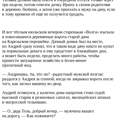
три недели, потом отвезти дочку Ирину к своим родителям
в деревню Любини, а затем уже приехать к мужу на дачу, если
к тому времени её ещё не получится продать.
И вот тёплым июльским вечером старенькая «Волга» въехала
в покосившиеся деревянные ворота старой дачи
на Карельском перешейке. Дачный домик был на месте,
но Андрей сразу понял, что в таком виде дачу никто не купит
за нормальные деньги и ему предстоит в ближайшие дни,
а может быть недели, проделать много работы, чтобы
привести запущенное хозяйство в более-менее
приличный вид.
— Андрюшка, ты, что ли? –радостный мужской возглас
раздался у Андрея за спиной, когда он закрывал ворота после
того, как загнал машину во двор.
Андрей оглянулся, у калитки дома напротив стоял седой
высокий старик в резиновых сапогах, милицейских штанах
и матросской тельняшке.
— О, дядь Толь, добрый вечер, — мужчина вышел
на дорогу, — Как поживаете?