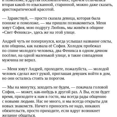
вторая какой-то изысканной, старинной, можно даже сказать,
аристократической красотой.
— Здравствуй, — просто сказала девица, которая была
пониже и помоложе, — мы пришли познакомиться. Меня
зовут София, мою подругу Любовь, мы живём в общине
«Свет Феникса», здесь же на этой улице.
Андрей чуть не поперхнулся, когда услышал название секты,
или общины, как назвала её София. Холодок пробежал
по спине молодого человека, два Феникса в одном дачном
посёлке, на одной маленькой улице, в такие совпадения
мужчина не верил.
— Меня зовут Андрей, проходите, пожалуйста, — молодой
человек сделал жест рукой, приглашая девушек войти в дом,
но они остались стоять за порогом.
— Мы на минутку, заходить не будем, — покачала головой
София, — может, как-нибудь в другой раз. А Вы, если будет
время, приходите к нам в гости, мы всегда рады общению
с новыми людьми. Нас не много, и мы всегда открыты для
новых знакомств. Ничего приносить не надо, никаких
обязательств, просто приходите, если вдруг возникнет
желание общаться.