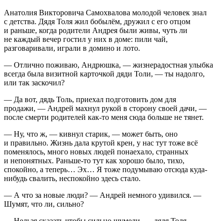
Анатолия Викторовича Самохвалова молодой человек знал
с детства. Дядя Толя жил бобылём, дружил с его отцом
и раньше, когда родители Андрея были живы, чуть ли
не каждый вечер гостил у них в доме: пили чай,
разговаривали, играли в домино и лото.
— Отлично поживаю, Андрюшка, — жизнерадостная улыбка
всегда была визитной карточкой дяди Толи, — ты надолго,
или так заскочил?
— Да вот, дядь Толь, приехал подготовить дом для
продажи, — Андрей махнул рукой в сторону своей дачи, —
после смерти родителей как-то меня сюда больше не тянет.
— Ну, что ж, — кивнул старик, — может быть, оно
и правильно. Жизнь дала крутой крен, у нас тут тоже всё
поменялось, много новых людей понаехало, странных
и непонятных. Раньше-то тут как хорошо было, тихо,
спокойно, а теперь… Эх… Я тоже подумываю отсюда куда-
нибудь свалить, неспокойно здесь стало.
— А что за новые люди? — Андрей немного удивился. —
Шумят, что ли, сильно?
— Нельзя сказать чтобы сильно шумели, — дядя Толя