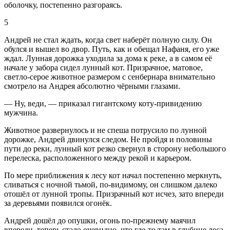
оболочку, постепенно разгораясь.
5
Андрей не стал ждать, когда свет наберёт полную силу. Он
обулся и вышел во двор. Путь, как и обещал Нафаня, его уже
ждал. Лунная дорожка уходила за дома к реке, а в самом её
начале у забора сидел лунный кот. Призрачное, матовое,
светло-серое животное размером с сенбернара внимательно
смотрело на Андрея абсолютно чёрными глазами.
— Ну, веди, — приказал гигантскому коту-привидению
мужчина.
Животное развернулось и не спеша потрусило по лунной
дорожке, Андрей двинулся следом. Не пройдя и половины
пути до реки, лунный кот резко свернул в сторону небольшого
перелеска, расположенного между рекой и карьером.
По мере приближения к лесу кот начал постепенно меркнуть,
сливаться с ночной тьмой, по-видимому, он слишком далеко
отошёл от лунной тропы. Призрачный кот исчез, зато впереди
за деревьями появился огонёк.
Андрей дошёл до опушки, огонь по-прежнему маячил
впереди, теперь стало очевидно, что где-то там в глубине леса