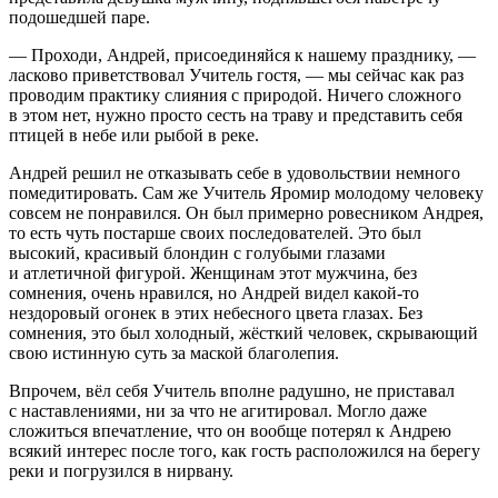
подошедшей паре.
— Проходи, Андрей, присоединяйся к нашему празднику, —
ласк
ово приветствовал Учитель гостя, — мы сейчас как раз
проводим практику слияния с природой. Ничего сложного
в этом нет, нужно просто сесть на траву и представить себя
птицей в небе или рыбой в реке.
Андрей решил не отказывать себе в удовольствии немного
помедитировать. Сам же Учитель Яромир молодому человеку
совсем не понравился. Он был примерно ровесником Андрея,
то есть чуть постарше своих последователей. Это был
высокий, красивый блондин с голубыми глазами
и атлетичной фигурой. Женщинам этот мужчина, без
сомнения, очень нравился, но Андрей видел какой-то
нездоровый огонек в этих небесного цвета глазах. Без
сомнения, это был холодный, жёсткий человек, скрывающий
свою истинную суть за маской благолепия.
Впрочем, вёл себя Учитель вполне радушно, не приставал
с наставлениями, ни за что не агитировал. Могло даже
сложиться впечатление, что он вообще потерял к Андрею
всякий интерес после того, как гость расположился на берегу
реки и погрузился в нирвану.