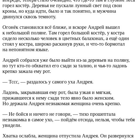
горел костёр. Деревья не пускали лунный свет под свои
кроны, но куда идти, было и так понятно, и мужчина
двинулся сквозь темноту.
Огонёк становился всё ближе, и вскоре Андрей вышел
к небольшой поляне. Там горел большой костёр, у костра
сидело несколько человек в цветных балахонах, а ещё один
стоял у костра, широко раскинув руки, и что-то бормотал
на непонятном языке.
Андрей собрался уже было выйти из-за деревьев на поляну,
но тут кто-то обхватил его сзади за талию, и чья-то ладонь
крепко зажала ему рот.
— Тссс, — раздалось у самого уха Андрея.
Ладонь, закрывавшая ему рот, была узкая и мягкая,
прижавшееся к нему сзади тело явно было женским.
Но держала Андрея незнакомая женщина очень крепко.
— Не бойся и ничего не говори, — тихо прошептала
незнакомка в самое ухо, — пойдём отсюда, нельзя, чтобы тебя
увидели.
Хватка ослабла, женщина отпустила Андрея. Он развернулся