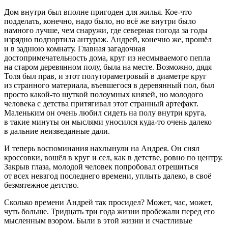
Дом внутри был вполне пригоден для жилья. Кое-что
подделать, конечно, надо было, но всё же внутри было
намного лучше, чем снаружи, где северная погода за годы
изрядно подпортила антураж. Андрей, конечно же, прошёл
и в заднюю комнату. Главная загадочная
достопримечательность дома, круг из несмываемого пепла
на старом деревянном полу, была на месте. Возможно, дядя
Толя был прав, и этот полутораметровый в диаметре круг
из странного материала, въевшегося в деревянный пол, был
просто какой-то шуткой полоумных князей, но молодого
человека с детства притягивал этот странный артефакт.
Маленьким он очень любил сидеть на полу внутри круга,
в такие минуты он мыслями уносился куда-то очень далеко
в дальние неизведанные дали.
И теперь воспоминания нахлынули на Андрея. Он снял
кроссовки, вошёл в круг и сел, как в детстве, ровно по центру.
Закрыв глаза, молодой человек попробовал отрешиться
от всех невзгод последнего времени, уплыть далеко, в своё
безмятежное детство.
Сколько времени Андрей так просидел? Может, час, может,
чуть больше. Тридцать три года жизни пробежали перед его
мысленным взором. Были в этой жизни и счастливые