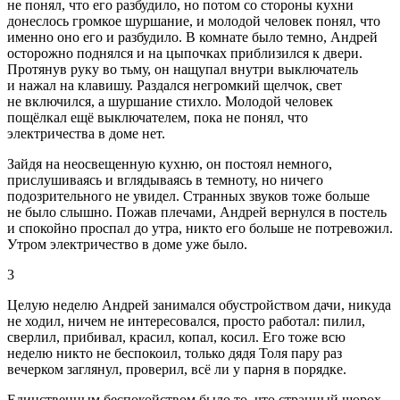
не понял, что его разбудило, но потом со стороны кухни
донеслось громкое шуршание, и молодой человек понял, что
именно оно его и разбудило. В комнате было темно, Андрей
осторожно поднялся и на цыпочках приблизился к двери.
Протянув руку во тьму, он нащупал внутри выключатель
и нажал на клавишу. Раздался негромкий щелчок, свет
не включился, а шуршание стихло. Молодой человек
пощёлкал ещё выключателем, пока не понял, что
электричества в доме нет.
Зайдя на неосвещенную кухню, он постоял немного,
прислушиваясь и вглядываясь в темноту, но ничего
подозрительного не увидел. Странных звуков тоже больше
не было слышно. Пожав плечами, Андрей вернулся в постель
и спокойно проспал до утра, никто его больше не потревожил.
Утром электричество в доме уже было.
3
Целую неделю Андрей занимался обустройством дачи, никуда
не ходил, ничем не интересовался, просто работал: пилил,
сверлил, прибивал, красил, копал, косил. Его тоже всю
неделю никто не беспокоил, только дядя Толя пару раз
вечерком заглянул, проверил, всё ли у парня в порядке.
Единственным беспокойством было то, что странный шорох