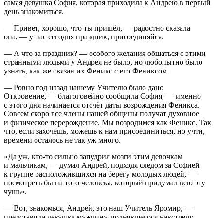
самая девушка София, которая приходила к Андрею в первый
день знакомиться.
— Привет, хорошо, что ты пришёл, — радостно сказала
она, — у нас сегодня праздник, присоединяйся.
— А что за праздник? — особого желания общаться с этими
странными людьми у Андрея не было, но любопытно было
узнать, как же связан их Феникс с его Фениксом.
— Ровно год назад нашему Учителю было дано
Откровение, — благоговейно сообщила София, — именно
с этого дня начинается отсчёт даты возрождения Феникса.
Совсем скоро все
член
ы нашей общины получат духовное
и физическое перерождение. Мы возродимся как Феникс. Так
что, если захочешь, можешь к нам присоединиться, но учти,
времени осталось не так уж много.
«Да уж, кто-то сильно запудрил мозги этим девочкам
и мальчикам, — думал Андрей, подходя следом за Софией
к группе расположившихся на берегу молодых людей, —
посмотреть бы на того человека, который придумал всю эту
чушь».
— Вот, знакомься, Андрей, это наш Учитель Яромир, —
представила девушка мужчину, поднявшегося навстречу