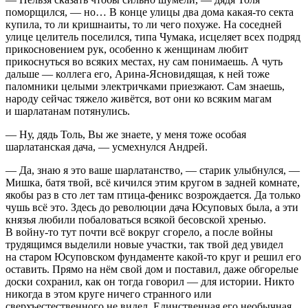
поморщился, — но… В конце улицы два дома какая-то секта
купила, то ли кришнаиты, то ли чего похуже. На соседней
улице целитель поселился, типа Чумака, исцеляет всех подряд
прикосновением рук, особенно к женщинам любит
прикоснуться во всяких местах, ну сам понимаешь. А чуть
дальше — коллега его, Арина-Ясновидящая, к ней тоже
паломники целыми электричками приезжают. Сам знаешь,
народу сейчас тяжело живётся, вот они ко всяким магам
и шарлатанам потянулись.
— Ну, дядь Толь, Вы же знаете, у меня тоже особая
шарлатанская дача, — усмехнулся Андрей.
— Да, знаю я это ваше шарлатанство, — старик улыбнулся, —
Мишка, батя твой, всё кичился этим кругом в задней комнате,
якобы раз в сто лет там птица-феникс возрождается. Да только
чушь всё это. Здесь до революции дача Юсуповых была, а эти
князья любили побаловаться всякой бесовской хренью.
В
войн
у-то тут почти всё вокруг сгорело, а после
войн
ы
трудящимся выделили новые участки, так твой дед увидел
на старом Юсуповском фундаменте какой-то круг и решил его
оставить. Прямо на нём свой дом и поставил, даже обгорелые
доски сохранил, как он тогда говорил — для истории. Никто
никогда в этом круге ничего странного или
сверхъестественного не видел. Единственная его необычная