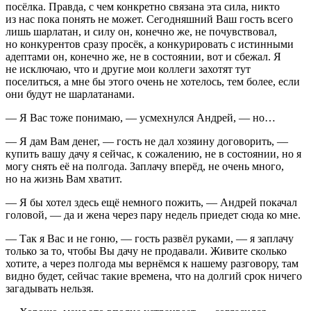
посёлка. Правда, с чем конкретно связана эта сила, никто
из нас пока понять не может. Сегодняшний Ваш гость всего
лишь шарлатан, и силу он, конечно же, не почувствовал,
но конкурентов сразу просёк, а конкурировать с истинными
адептами он, конечно же, не в состоянии, вот и сбежал. Я
не исключаю, что и другие мои коллеги захотят тут
поселиться, а мне бы этого очень не хотелось, тем более, если
они будут не шарлатанами.
— Я Вас тоже понимаю, — усмехнулся Андрей, — но…
— Я дам Вам денег, — гость не дал хозяину договорить, —
купить вашу дачу я сейчас, к сожалению, не в состоянии, но я
могу снять её на полгода. Заплачу вперёд, не очень много,
но на жизнь Вам хватит.
— Я бы хотел здесь ещё немного пожить, — Андрей покачал
головой, — да и жена через пару недель приедет сюда ко мне.
— Так я Вас и не гоню, — гость развёл руками, — я заплачу
только за то, чтобы Вы дачу не продавали. Живите сколько
хотите, а через полгода мы вернёмся к нашему разговору, там
видно будет, сейчас такие времена, что на долгий срок ничего
загадывать нельзя.