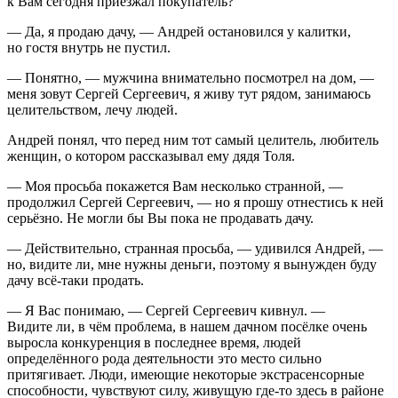
к Вам сегодня приезжал покупатель?
— Да, я продаю дачу, — Андрей остановился у калитки,
но гостя внутрь не пустил.
— Понятно, — мужчина внимательно посмотрел на дом, —
меня зовут Сергей Сергеевич, я живу тут рядом, занимаюсь
целительством, лечу людей.
Андрей понял, что перед ним тот самый целитель, любитель
женщин, о котором рассказывал ему дядя Толя.
— Моя просьба покажется Вам несколько странной, —
продолжил Сергей Сергеевич, — но я прошу отнестись к ней
серьёзно. Не могли бы Вы пока не продавать дачу.
— Действительно, странная просьба, — удивился Андрей, —
но, видите ли, мне нужны деньги, поэтому я вынужден буду
дачу всё-таки продать.
— Я Вас понимаю, — Сергей Сергеевич кивнул. —
Видите ли, в чём проблема, в нашем дачном посёлке очень
выросла конкуренция в последнее время, людей
определённого рода деятельности это место сильно
притягивает. Люди, имеющие некоторые экстрасенсорные
способности, чувствуют силу, живущую где-то здесь в районе