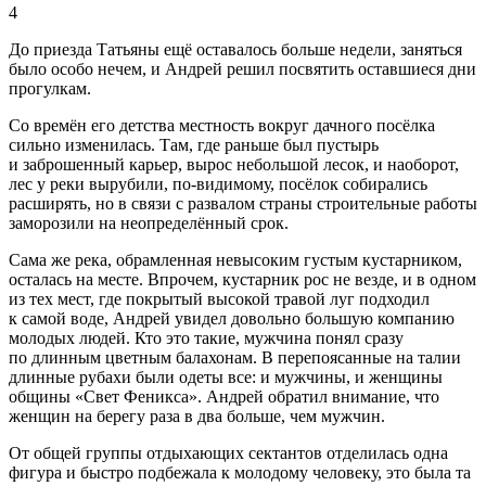
4
До приезда Татьяны ещё оставалось больше недели, заняться
было особо нечем, и Андрей решил посвятить оставшиеся дни
прогулкам.
Со времён его детства местность вокруг дачного посёлка
сильно изменилась. Там, где раньше был пустырь
и заброшенный карьер, вырос небольшой лесок, и наоборот,
лес у реки вырубили, по-видимому, посёлок собирались
расширять, но в связи с развалом страны строительные работы
заморозили на неопределённый срок.
Сама же река, обрамленная невысоким густым кустарником,
осталась на месте. Впрочем, кустарник рос не везде, и в одном
из тех мест, где покрытый высокой травой луг подходил
к самой воде, Андрей увидел довольно большую компанию
молодых людей. Кто это такие, мужчина понял сразу
по длинным цветным балахонам. В перепоясанные на талии
длинные рубахи были одеты все: и мужчины, и женщины
общины «Свет Феникса». Андрей обратил внимание, что
женщин на берегу раза в два больше, чем мужчин.
От общей группы отдыхающих сектантов отделилась одна
фигура и быстро подбежала к молодому человеку, это была та