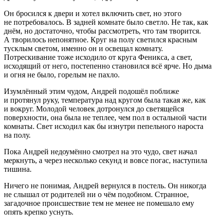
Он бросился к двери и хотел включить свет, но этого
не потребовалось. В задней комнате было светло. Не так, как
днём, но достаточно, чтобы рассмотреть, что там творится.
А творилось непонятное. Круг на полу светился красным
тусклым светом, именно он и освещал комнату.
Потрескивание тоже исходило от круга Феникса, а свет,
исходящий от него, постепенно становился всё ярче. Но дыма
и огня не было, горелым не пахло.
Изумлённый этим чудом, Андрей подошёл поближе
и протянул руку, температура над кругом была такая же, как
и вокруг. Молодой человек дотронулся до светящейся
поверхности, она была не теплее, чем пол в остальной части
комнаты. Свет исходил как бы изнутри пепельного нароста
на полу.
Пока Андрей недоумённо смотрел на это чудо, свет начал
меркнуть, а через несколько секунд и вовсе погас, наступила
тишина.
Ничего не понимая, Андрей вернулся в постель. Он никогда
не слышал от родителей ни о чём подобном. Странное,
загадочное происшествие тем не менее не помешало ему
опять крепко уснуть.