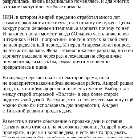
разрушилась, жизнь кардинально поменялась, и для многих
в стране наступили тяжёлые времена.
НИИ, в котором Андрей преданно отработал много лет
с самого окончания института, стал никому не нужен. Цены
вокруг росли бешеными темпами, а зарплата почему-то нет.
И наконец настал момент, когда бОльшую часть инженеров
и техников НИИ «попросили» пойти в отпуск за свой счёт
на неопределённый период. И перед Андреем встал вопрос,
на что жить дальше. Жена Татьяна пока ещё работала, но и ей
зарплату выдавали через раз, а лежавшая на сберкнижке
немаленькая, казалась бы, сумма почти мгновенно
превратилась в пшик.
В надежде перекантоваться некоторое время, пока
не подвернётся какая-нибудь денежная работа, Андрей решил
продать что-нибудь дорогое и не очень нужное. Выбор стал
между старой отцовской «Волгой» и ещё более старой
родительской дачей. Рассудив, что в случае чего, машину ещё
можно было бы использовать для подработки, Андрей
с Татьяной решили продать дачу.
Разместив в газете объявление о продаже дачи и оставив
Татьяну дома отвечать на возможные звонки, Андрей поехал
проверить, а цела ли вообще дача, и есть ли что продавать.
Татьяна должна была пойти в очередной отпуск только через