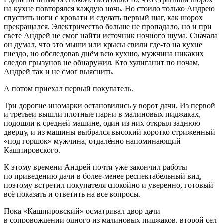
на кухне повторялся каждую ночь. Но стоило только Андрею
спустить ноги с кровати и сделать первый шаг, как шорох
прекращался. Электричество больше не пропадало, но и при
свете Андрей не смог найти источник ночного шума. Сначала
он думал, что это мыши или крысы свили где-то на кухне
гнездо, но обследовав днём всю кухню, мужчина никаких
следов грызунов не обнаружил. Кто
хули
ганит по ночам,
Андрей так и не смог выяснить.
А потом приехал первый покупатель.
Три дорогие иномарки остановились у ворот дачи. Из первой
и третьей вышли плотные парни в малиновых пиджаках,
подошли к средней машине, один из них открыл заднюю
дверцу, и из машины выбрался высокий коротко стриженный
«под горшок» мужчина, отдалённо напоминающий
Кашпировского.
К этому времени Андрей почти уже закончил работы
по приведению дачи в более-менее респектабельный вид,
поэтому встретил покупателя спокойно и уверенно, готовый
всё показать и ответить на все вопросы.
Пока «Кашпировский» осматривал двор дачи
в сопровождении одного из малиновых пиджаков, второй сел