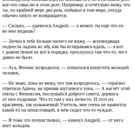
кое-что смыслю в этом деле. Например, я отчётливо вижу, что
ты, по крайней мере два раза, побывал в том мире, откуда
обычно никто не возвращается.
— Сильно, — удивился Андрей, — а может, ты ещё что-то
во мне видишь?
— Лично в тебе больше ничего не вижу, — ясновидящая
поднесла ладонь ко лбу, как бы вглядываясь вдаль, — а вот
с домом твоим не всё в порядке, проснулось там что-то, чего
давно не было.
— Ага, Феникс возродился, — попытался пошутить молодой
человек.
— Не знаю, пока не вижу, что там возродилось, — серьёзно
ответила Арина, не приняв шутливого тона, — А насчёт этой
секты с Фениксом, послушайся доброго совета, держись
от них подальше. Что-то там у них нечисто. И этот их
красавчик, так называемый Учитель, мне очень не нравится,
какой-то он ненастоящий, в нём сидит что-то чуждое.
— Я тоже это почувствовал, — кивнул Андрей, — от него
веет холодом.