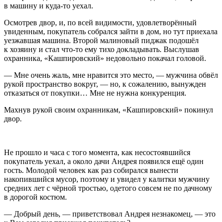
в машину и куда-то уехал.
Осмотрев двор, и, по всей видимости, удовлетворённый
увиденным, покупатель собрался зайти в дом, но тут приехала
уезжавшая машина. Второй малиновый пиджак подошёл
к хозяину и стал что-то ему тихо докладывать. Выслушав
охранника, «Кашпировский» недовольно покачал головой.
— Мне очень жаль, мне нравится это место, — мужчина обвёл
рукой пространство вокруг, — но, к сожалению, вынужден
отказаться от покупки… Мне не нужна конкуренция.
Махнув рукой своим охранникам, «Кашпировский» покинул
двор.
Не прошло и часа с того момента, как несостоявшийся
покупатель уехал, а около дачи Андрея появился ещё один
гость. Молодой человек как раз собирался вынести
накопившийся мусор, поэтому и увидел у калитки мужчину
средних лет с чёрной тростью, одетого совсем не по дачному
в дорогой костюм.
— Добрый день, — приветствовал Андрея незнакомец, — это