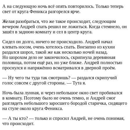
А на следующую ночь всё опять повторилось. Только теперь
свет от круга Феникса разгорелся ярче.
Желая разобраться, что же такое происходит, следующим
вечером Андрей спать решил не ложиться. Когда стемнело, он
зашёл в заднюю комнату и сел в центр круга.
Сидел он долго, ничего не происходило. Андрей начал
клевать носом, очень хотелось спать. Внезапно из кухни
раздался шорох, такой же как несколько ночей назад.
Но шорохом дело не закончилось, скрипнула деревянная
половица, потом ещё раз, но уже ближе. Андрей полностью
проснулся и напряжённо всматривался в дверной проём.
— Ну чего ты туда так смотришь? — раздался скрипучий
голос совсем с другой стороны. — Тута я.
Ночь была лунная, и через небольшое окно свет пробивался
в комнату. Поэтому было не очень темно, и Андрей смог
разглядеть небольшого заросшего бородой старичка, сидящего
на стуле около круга Феникса.
— А ты кто? — только и спросил Андрей, не очень понимая,
что происходит.