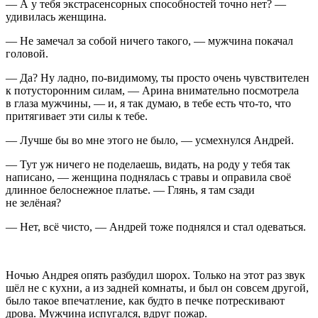
— А у тебя экстрасенсорных способностей точно нет? —
удивилась женщина.
— Не замечал за собой ничего такого, — мужчина покачал
головой.
— Да? Ну ладно, по-видимому, ты просто очень чувствителен
к потусторонним силам, — Арина внимательно посмотрела
в глаза мужчины, — и, я так думаю, в тебе есть что-то, что
притягивает эти силы к тебе.
— Лучше бы во мне этого не было, — усмехнулся Андрей.
— Тут уж ничего не поделаешь, видать, на роду у тебя так
написано, — женщина поднялась с травы и оправила своё
длинное белоснежное платье. — Глянь, я там сзади
не зелёная?
— Нет, всё чисто, — Андрей тоже поднялся и стал одеваться.
Ночью Андрея опять разбудил шорох. Только на этот раз звук
шёл не с кухни, а из задней комнаты, и был он совсем другой,
было такое впечатление, как будто в печке потрескивают
дрова. Мужчина испугался, вдруг пожар.