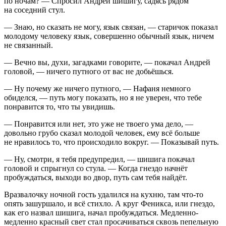
по ночам? — Спросил Андрей шишигу, садясь рядом
на соседний стул.
— Знаю, но сказать не могу, язык связан, — старичок показал
молодому человеку язык, совершенно обычный язык, ничем
не связанный.
— Вечно вы, духи, загадками говорите, — покачал Андрей
головой, — ничего путного от вас не добьёшься.
— Ну почему же ничего путного, — Нафаня немного
обиделся, — путь могу показать, но я не уверен, что тебе
понравится то, что ты увидишь.
— Понравится или нет, это уже не твоего ума дело, —
довольно грубо сказал молодой человек, ему всё больше
не нравилось то, что происходило вокруг. — Показывай путь.
— Ну, смотри, я тебя предупредил, — шишига покачал
головой и спрыгнул со стула. — Когда гнездо начнёт
пробуждаться, выходи во двор, путь сам тебя найдёт.
Вразвалочку ночной гость удалился на кухню, там что-то
опять зашуршало, и всё стихло. А круг Феникса, или гнездо,
как его назвал шишига, начал пробуждаться. Медленно-
медленно красный свет стал просачиваться сквозь пепельную