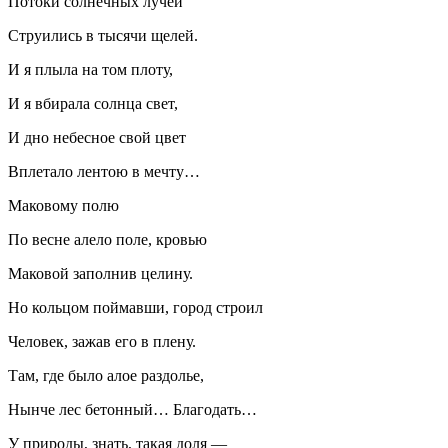
Потоки солнечных лучей
Струились в тысячи щелей.
И я плыла на том плоту,
И я вбирала солнца свет,
И дно небесное свой цвет
Вплетало лентою в мечту…
Маковому полю
По весне алело поле, кровью
Маковой заполнив целину.
Но кольцом поймавши, город строил
Человек, зажав его в плену.
Там, где было алое раздолье,
Нынче лес бетонный… Благодать…
У природы, знать, такая доля —