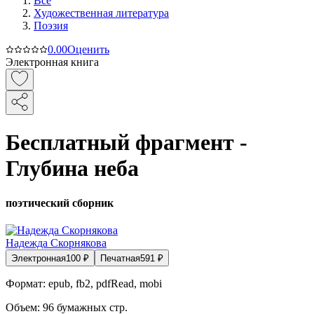
Все
Художественная литература
Поэзия
0.0
0
Оценить
Электронная книга
Бесплатный фрагмент -
Глубина неба
поэтический сборник
Надежда Скорнякова
Электронная
100
₽
Печатная
591
₽
Формат:
epub, fb2, pdfRead, mobi
Объем:
96
бумажных стр.