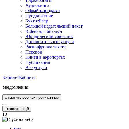
Тираж книги
Аудиокнига
Офлайн-продажи
Продвижение
Буктрейлер
Большой издательский пакет
Rideró для бизнеса
Юридический советник
Дополнительные услуги
Расшифровка текста
Перевод
Книги в аэропортах
Публикация
Все услуги
Кабинет
Кабинет
Уведомления
Отметить все как прочитанные
Показать ещё
18
+