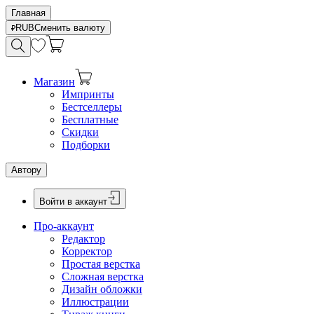
Главная
RUB
Сменить валюту
Магазин
Импринты
Бестселлеры
Бесплатные
Скидки
Подборки
Автору
Войти в аккаунт
Про-аккаунт
Редактор
Корректор
Простая верстка
Сложная верстка
Дизайн обложки
Иллюстрации