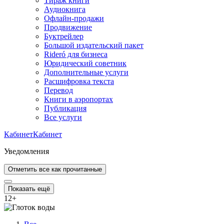
Тираж книги
Аудиокнига
Офлайн-продажи
Продвижение
Буктрейлер
Большой издательский пакет
Rideró для бизнеса
Юридический советник
Дополнительные услуги
Расшифровка текста
Перевод
Книги в аэропортах
Публикация
Все услуги
Кабинет
Кабинет
Уведомления
Отметить все как прочитанные
Показать ещё
12
+