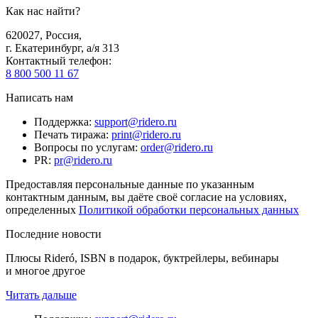
Как нас найти?
620027
,
Россия
,
г. Екатеринбург, а/я 313
Контактный телефон
:
8 800 500 11 67
Написать нам
Поддержка
:
support@ridero.ru
Печать тиража
:
print@ridero.ru
Вопросы по услугам
:
order@ridero.ru
PR
:
pr@ridero.ru
Предоставляя персональные данные по указанным
контактным данным, вы даёте своё согласие на условиях,
определенных
Политикой обработки персональных данных
Последние новости
Плюсы Rideró, ISBN в подарок, буктрейлеры, вебинары
и многое другое
Читать дальше