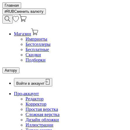
Главная
RUB
Сменить валюту
Магазин
Импринты
Бестселлеры
Бесплатные
Скидки
Подборки
Автору
Войти в аккаунт
Про-аккаунт
Редактор
Корректор
Простая верстка
Сложная верстка
Дизайн обложки
Иллюстрации