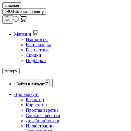
Главная
RUB
Сменить валюту
Магазин
Импринты
Бестселлеры
Бесплатные
Скидки
Подборки
Автору
Войти в аккаунт
Про-аккаунт
Редактор
Корректор
Простая верстка
Сложная верстка
Дизайн обложки
Иллюстрации