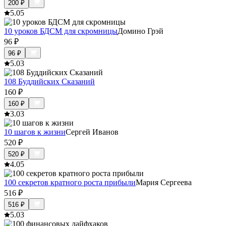
200
₽
5.0
5
10 уроков БДСМ для скромницы
Домино Грэй
96
₽
96
₽
5.0
3
108 Буддийских Сказаний
160
₽
160
₽
3.0
3
10 шагов к жизни
Сергей Иванов
520
₽
520
₽
4.0
5
100 секретов кратного роста прибыли
Мария Сергеева
516
₽
516
₽
5.0
3