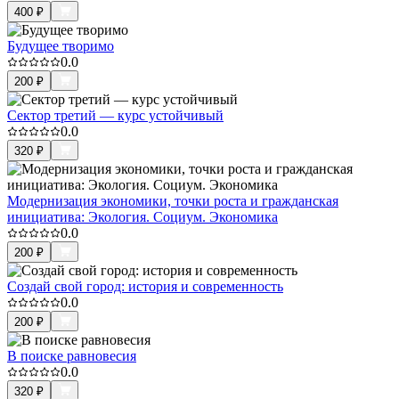
400
₽
Будущее творимо
0.0
200
₽
Сектор третий — курс устойчивый
0.0
320
₽
Модернизация экономики, точки роста и гражданская
инициатива: Экология. Социум. Экономика
0.0
200
₽
Создай свой город: история и современность
0.0
200
₽
В поиске равновесия
0.0
320
₽