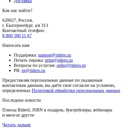
Доставка
Как нас найти?
620027
,
Россия
,
г. Екатеринбург, а/я 313
Контактный телефон
:
8 800 500 11 67
Написать нам
Поддержка
:
support@ridero.ru
Печать тиража
:
print@ridero.ru
Вопросы по услугам
:
order@ridero.ru
PR
:
pr@ridero.ru
Предоставляя персональные данные по указанным
контактным данным, вы даёте своё согласие на условиях,
определенных
Политикой обработки персональных данных
Последние новости
Плюсы Rideró, ISBN в подарок, буктрейлеры, вебинары
и многое другое
Читать дальше