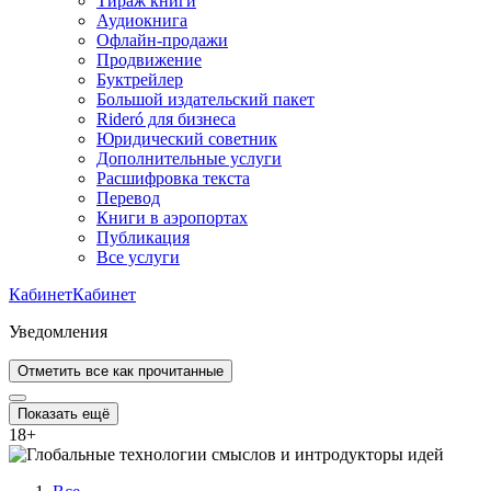
Тираж книги
Аудиокнига
Офлайн-продажи
Продвижение
Буктрейлер
Большой издательский пакет
Rideró для бизнеса
Юридический советник
Дополнительные услуги
Расшифровка текста
Перевод
Книги в аэропортах
Публикация
Все услуги
Кабинет
Кабинет
Уведомления
Отметить все как прочитанные
Показать ещё
18
+