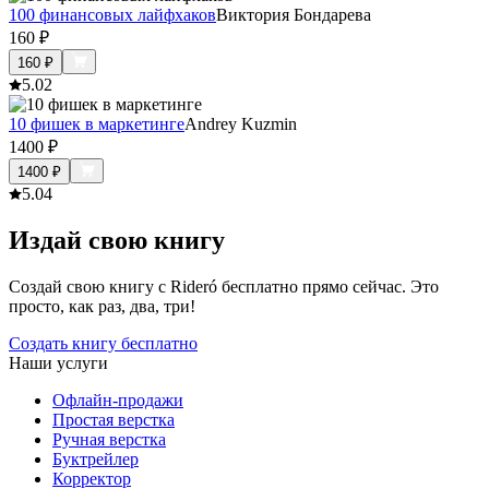
100 финансовых лайфхаков
Виктория Бондарева
160
₽
160
₽
5.0
2
10 фишек в маркетинге
Andrey Kuzmin
1400
₽
1400
₽
5.0
4
Издай свою книгу
Создай свою книгу с Rideró бесплатно прямо сейчас. Это
просто, как раз, два, три!
Создать книгу бесплатно
Наши услуги
Офлайн-продажи
Простая верстка
Ручная верстка
Буктрейлер
Корректор