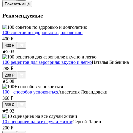
Показать ещё
Рекомендуемые
100 советов по здоровью и долголетию
400
₽
400
₽
5.0
3
100 рецептов для аэрогриля: вкусно и легко
Наталья Бибекина
288
₽
288
₽
5.0
8
100+ способов успокоиться
Анастасия Левандовски
368
₽
368
₽
5.0
2
10 сценариев на все случаи жизни
Сергей Ларин
200
₽