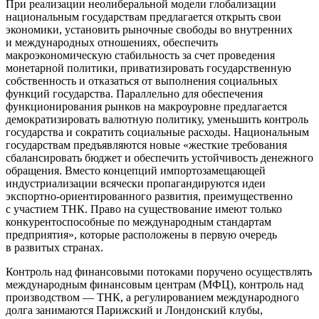
При реализации неолиберальной модели глобализации
нацио
нальным государствам предлагается открыть свои
экономики, установить рыночные свободы во внутренних
и международных отношениях, обеспечить
макроэкономическую стабильность за счет проведения
монетарной политики, приватизировать государственную
собственность и отказаться от выполнения социальных
функций государства. Параллельно для обеспечения
функционирования рынков на макроуровне предлагается
демократизировать валютную политику, уменьшить контроль
государства и сократить социальные расходы.
Нацио
нальным
государствам предъявляются новые «жесткие требования
сбалансировать бюджет и обеспечить устойчивость денежного
обращения. Вместо концепций импортозамещающей
индустриализации всячески пропагандируются идеи
экспортно‐ориентированного развития, преимущественно
с участием ТНК. Право на существование имеют только
конкурентоспособные по международным стандартам
предприятия», которые расположены в первую очередь
в развитых странах.
Контроль над финансовыми потоками поручено осуществлять
международным финансовым центрам (МФЦ), контроль над
производством — ТНК, а регулированием международного
долга занимаются Парижский и Лондонский клубы,