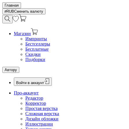
Главная
RUB
Сменить валюту
Магазин
Импринты
Бестселлеры
Бесплатные
Скидки
Подборки
Автору
Войти в аккаунт
Про-аккаунт
Редактор
Корректор
Простая верстка
Сложная верстка
Дизайн обложки
Иллюстрации