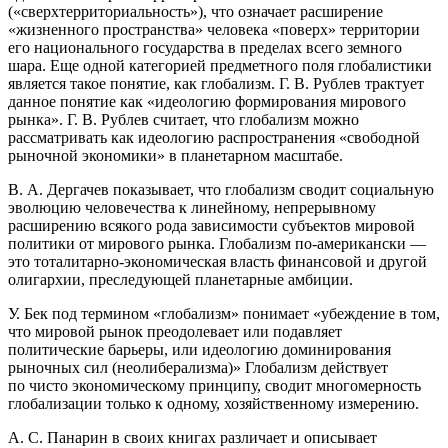
(«сверхтерриториальность»), что означает расширение
«жизненного пространства» человека «поверх» территории
его
нацио
нального государства в пределах всего земного
шара. Еще одной категорией предметного поля глобалистики
является такое понятие, как
глобализм
. Г. В. Рублев трактует
данное понятие как «идеологию формирования мирового
рынка». Г. В. Рублев считает, что глобализм можно
рассматривать как идеологию распространения «свободной
рыночной экономики» в планетарном масштабе.
В. А. Дергачев показывает, что глобализм сводит социальную
эволюцию человечества к линейному, непрерывному
расширению всякого рода зависимости субъектов мировой
политики от мирового рынка. Глобализм по-
америк
ански —
это тоталитарно‐экономическая власть финансовой и другой
олигархии, преследующей планетарные амбиции.
У. Бек под термином «глобализм» понимает «убеждение в том,
что мировой рынок преодолевает или подавляет
политические барьеры, или идеологию доминирования
рыночных сил (неолиберализма)» Глобализм действует
по чисто экономическому принципу, сводит многомерность
глобализации только к одному, хозяйственному измерению.
А. С. Панарин в своих книгах различает и описывает