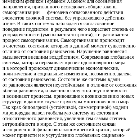
немецким физиком Германом Хакеном для обозначения
направления, призванного исследовать общие законы
самоорганизации — феномена согласованного действия
элементов сложной системы без управляющего действия
извне. В таких системах наблюдается согласованное
поведение подсистем, в результате чего возрастает степень ее
упорядоченности (уменьшается энтропия), т.е. развивается
процесс самоорганизации. Самоорганизация происходит
в системах, состояние которых в данный момент существенно
отлично от состояния равновесия. Нарушение равновесия
вызывается внешним воздействием. Современная глобальная
система, которая переживает кризис однополярного мира
и в которой происходят динамические экономические,
политические и социальные изменения, несомненно, далека
от состояния равновесия. Состояние же системы вдали
от равновесия является неустойчивым, в отличие от состояния
вблизи равновесия, и именно в силу этой неустойчивости
и возникают процессы, приводящие к возникновению новых
структур, в данном случае структуры многополярного мира.
Так крах биполярной (устойчивой, симметричной) модели
миропорядка вывел глобальную систему из состояния
относительного равновесия, увеличив тем самым степень
энтропийности в мире. С этим же состоянием связан
и современный финансово-экономический кризис, который
может привести и к усугублению глобальных социально‐