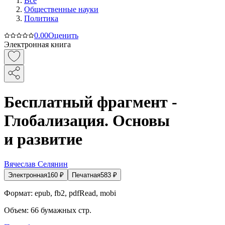
Все
Общественные науки
Политика
0.0
0
Оценить
Электронная книга
Бесплатный фрагмент -
Глобализация. Основы
и развитие
Вячеслав Селянин
Электронная
160
₽
Печатная
583
₽
Формат:
epub, fb2, pdfRead, mobi
Объем:
66
бумажных стр.