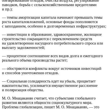
обезвреживание отходов, очистка воздуха, регулирование
паводков, борьба с сельскохозяйственными вредителями
и пр.);
— темпы амортизации капитала начинают превышать темы
роста капиталовложений, основные фонды пополняются
с запозданием, особенно в долговременных инфраструктурах;
— инвестиции в образование, здравоохранение, жилищное
строительство сокращаются с переключением средств
на удовлетворении насущного потребительского спроса или
выплату задолженностей;
— процентное соотношение всех видов долга и ежегодного
реального объема производства растет;
— обостряются конфликты вокруг источников инвестиций
и способов уничтожения отходов.
— Социальная солидарность идет на убыль, процветает
накопительство, усиливается имущественное расслоение
и поляризация общества.
М. О. Мнацаканян считает, что субъектами глобального
развития являются общности социокультурного мира.
Проблема глобализации, пишет М. О. Мнацаканян, — это