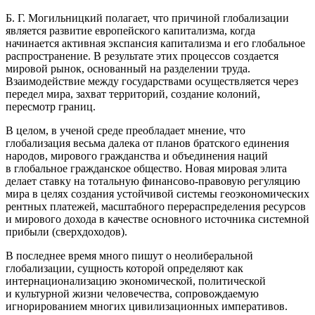
Б. Г. Могильницкий полагает, что причиной глобализации
является развитие европейского капитализма, когда
начинается активная экспансия капитализма и его глобальное
распространение. В результате этих процессов создается
мировой рынок, основанный на разделении труда.
Взаимодействие между государствами осуществляется через
передел мира, захват территорий, создание колоний,
пересмотр границ.
В целом, в ученой среде преобладает мнение, что
глобализация весьма далека от планов братского единения
народов, мирового гражданства и объединения наций
в глобальное гражданское общество. Новая мировая элита
делает ставку на тотальную финансово‐правовую регуляцию
мира в целях создания устойчивой системы геоэкономических
рентных платежей, масштабного перераспределения ресурсов
и мирового дохода в качестве основного источника системной
прибыли (сверхдоходов).
В последнее время много пишут о неолиберальной
глобализации, сущность которой определяют как
интер
нацио
нализацию экономической, политической
и культурной жизни человечества, сопровождаемую
игнорированием многих цивилизационных императивов.