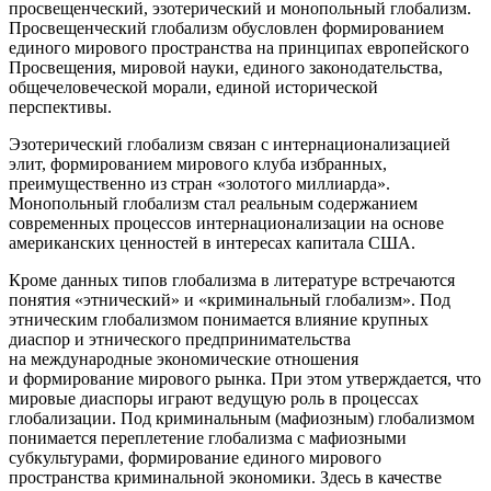
просвещенческий, эзотерический и монопольный глобализм.
Просвещенческий глобализм обусловлен формированием
единого мирового пространства на принципах европейского
Просвещения, мировой науки, единого законодательства,
общечеловеческой морали, единой исторической
перспективы.
Эзотерический глобализм связан с интер
нацио
нализацией
элит, формированием мирового клуба избранных,
преимущественно из стран «золотого миллиарда».
Монопольный глобализм стал реальным содержанием
современных процессов интернационализации на основе
америк
анских ценностей в интересах капитала США.
Кроме данных типов глобализма в литературе встречаются
понятия «этнический» и «криминальный глобализм». Под
этническим глобализмом понимается влияние крупных
диаспор и этнического предпринимательства
на международные экономические отношения
и формирование мирового рынка. При этом утверждается, что
мировые диаспоры играют ведущую роль в процессах
глобализации. Под криминальным (мафиозным) глобализмом
понимается переплетение глобализма с мафиозными
субкультурами, формирование единого мирового
пространства криминальной экономики. Здесь в качестве