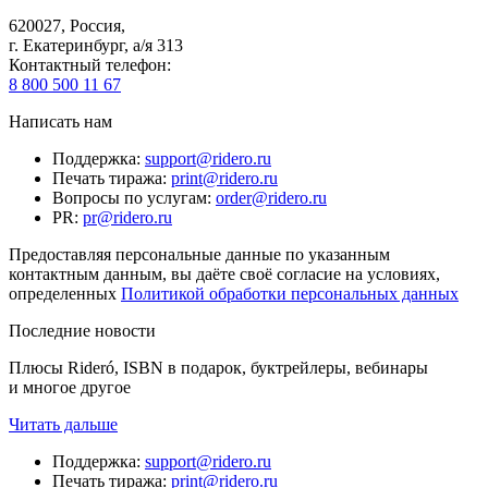
620027
,
Россия
,
г. Екатеринбург, а/я 313
Контактный телефон
:
8 800 500 11 67
Написать нам
Поддержка
:
support@ridero.ru
Печать тиража
:
print@ridero.ru
Вопросы по услугам
:
order@ridero.ru
PR
:
pr@ridero.ru
Предоставляя персональные данные по указанным
контактным данным, вы даёте своё согласие на условиях,
определенных
Политикой обработки персональных данных
Последние новости
Плюсы Rideró, ISBN в подарок, буктрейлеры, вебинары
и многое другое
Читать дальше
Поддержка
:
support@ridero.ru
Печать тиража
:
print@ridero.ru