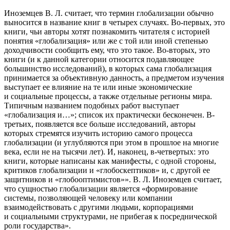
Иноземцев В. Л. считает, что термин глобализации обычно
выносится в название книг в четырех случаях. Во-первых, это
книги, чьи авторы хотят познакомить читателя с историей
понятия «глобализация» или же с той или иной степенью
доходчивости сообщить ему, что это такое. Во-вторых, это
книги (и к данной категории относится подавляющее
большинство исследований), в которых сама глобализация
принимается за объективную данность, а предметом изучения
выступает ее влияние на те или иные экономические
и социальные процессы, а также отдельные регионы мира.
Типичным названием подобных работ выступает
«глобализация и…»; список их практически бесконечен. В-
третьих, появляется все больше исследований, авторы
которых стремятся изучить историю самого процесса
глобализации (и углубляются при этом в прошлое на многие
века, если не на тысячи лет). И, наконец, в-четвертых: это
книги, которые написаны как манифесты, с одной стороны,
критиков глобализации и «глобоскептиков» и, с другой ее
защитников и «глобооптимистов»». В. Л. Иноземцев считает,
что сущностью глобализации является «формирование
системы, позволяющей человеку или компании
взаимодействовать с другими людьми, корпорациями
и социальными структурами, не прибегая к посреднической
роли государства».