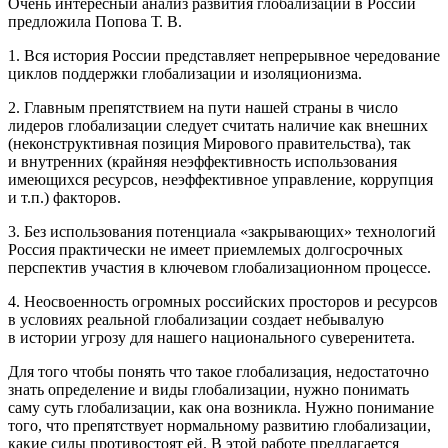
Очень интересный анализ развития глобализации в
Росси
и
предложила Попова Т. В.
1. Вся история
Росси
и представляет непрерывное чередование
циклов поддержки глобализации и изоляционизма.
2. Главным препятствием на пути нашей страны в число
лидеров глобализации следует считать наличие как внешних
(неконструктивная позиция Мирового правительства), так
и внутренних (крайняя неэффективность использования
имеющихся ресурсов, неэффективное управление, коррупция
и т.п.) факторов.
3. Без использования потенциала «закрывающих» технологий
Росси
я практически не имеет приемлемых долгосрочных
перспектив участия в ключевом глобализационном процессе.
4. Неосвоенность огромных
росси
йских просторов и ресурсов
в условиях реальной глобализации создает небывалую
в истории угрозу для нашего
нацио
нального суверенитета.
Для того чтобы понять что такое глобализация, недостаточно
знать определение и виды глобализации, нужно понимать
саму суть глобализации, как она возникла. Нужно понимание
того, что препятствует нормальному развитию глобализации,
какие силы противостоят ей. В этой работе предлагается