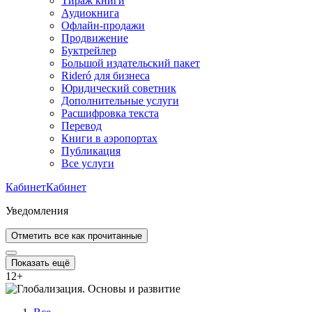
Тираж книги
Аудиокнига
Офлайн-продажи
Продвижение
Буктрейлер
Большой издательский пакет
Rideró для бизнеса
Юридический советник
Дополнительные услуги
Расшифровка текста
Перевод
Книги в аэропортах
Публикация
Все услуги
Кабинет
Кабинет
Уведомления
Отметить все как прочитанные
Показать ещё
12
+