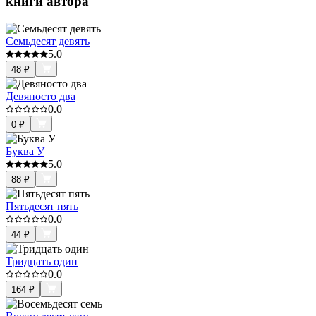
книги автора
Семьдесят девять
5.0
48
₽
Девяносто два
0.0
0
₽
Буква У
5.0
88
₽
Пятьдесят пять
0.0
44
₽
Тридцать один
0.0
164
₽