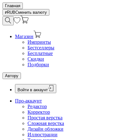
Главная
RUB
Сменить валюту
Магазин
Импринты
Бестселлеры
Бесплатные
Скидки
Подборки
Автору
Войти в аккаунт
Про-аккаунт
Редактор
Корректор
Простая верстка
Сложная верстка
Дизайн обложки
Иллюстрации