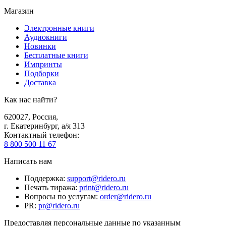
Магазин
Электронные книги
Аудиокниги
Новинки
Бесплатные книги
Импринты
Подборки
Доставка
Как нас найти?
620027
,
Россия
,
г. Екатеринбург, а/я 313
Контактный телефон
:
8 800 500 11 67
Написать нам
Поддержка
:
support@ridero.ru
Печать тиража
:
print@ridero.ru
Вопросы по услугам
:
order@ridero.ru
PR
:
pr@ridero.ru
Предоставляя персональные данные по указанным