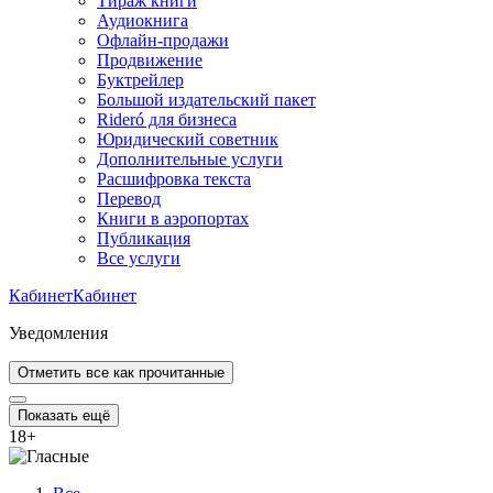
Тираж книги
Аудиокнига
Офлайн-продажи
Продвижение
Буктрейлер
Большой издательский пакет
Rideró для бизнеса
Юридический советник
Дополнительные услуги
Расшифровка текста
Перевод
Книги в аэропортах
Публикация
Все услуги
Кабинет
Кабинет
Уведомления
Отметить все как прочитанные
Показать ещё
18
+