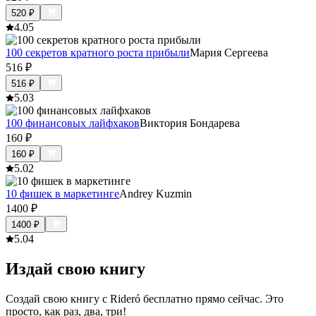
520
₽
4.0
5
100 секретов кратного роста прибыли
Мария Сергеева
516
₽
516
₽
5.0
3
100 финансовых лайфхаков
Виктория Бондарева
160
₽
160
₽
5.0
2
10 фишек в маркетинге
Andrey Kuzmin
1400
₽
1400
₽
5.0
4
Издай свою книгу
Создай свою книгу с Rideró бесплатно прямо сейчас. Это
просто, как раз, два, три!