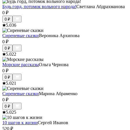
Будь горд, потомок вольного народа!
Светлана Абдрахманова
0
₽
0
₽
5.0
36
Сиреневые сказки
Вероника Архипова
0
₽
0
₽
5.0
22
Морские рассказы
Ольга Чернова
0
₽
0
₽
5.0
21
Сиреневые сказки
Марина Абраменко
0
₽
0
₽
5.0
25
10 шагов к жизни
Сергей Иванов
520
₽