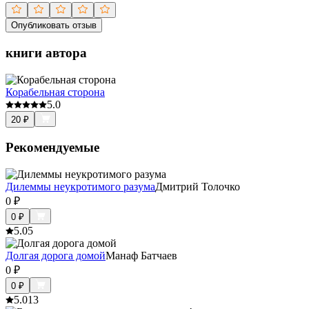
Опубликовать отзыв
книги автора
Корабельная сторона
5.0
20
₽
Рекомендуемые
Дилеммы неукротимого разума
Дмитрий Толочко
0
₽
0
₽
5.0
5
Долгая дорога домой
Манаф Батчаев
0
₽
0
₽
5.0
13