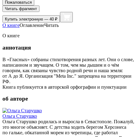
Пожаловаться
Читать фрагмент
Купить
электронную — 40 ₽
О книге
Оглавление
Читать
О книге
аннотация
В «Гласных» собраны стихотворения разных лет. Они о слове,
написанном и звучащем. О том, чем мы дышим и о чём
говорим, как связаны чувство родной речи и наша земля:
от А до Я. Организация "Meta Inc." запрещена на территории
РФ.
Книга публикуется в авторской орфографии и пунктуации
об авторе
Ольга Старушко
Ольга Старушко родилась и выросла в Севастополе. Пожалуй,
это многое объясняет. С детства ходить берегом Херсонеса
по гальке, обкатанной морем из черепицы, где работал