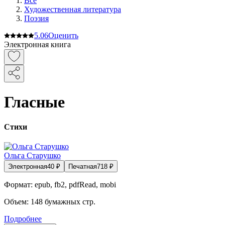
Все
Художественная литература
Поэзия
5.0
6
Оценить
Электронная книга
Гласные
Стихи
Ольга Старушко
Электронная
40
₽
Печатная
718
₽
Формат:
epub, fb2, pdfRead, mobi
Объем:
148
бумажных стр.
Подробнее