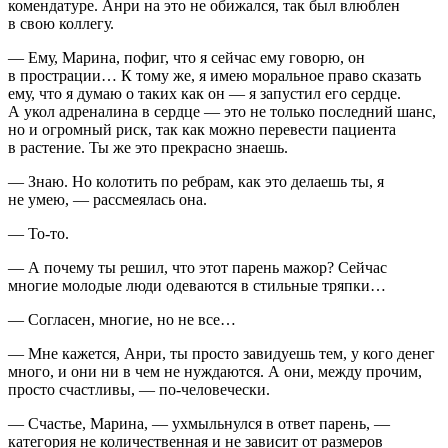
комендатуре. Анри на это не обижался, так был влюблен
в свою коллегу.
— Ему, Марина, пофиг, что я сейчас ему говорю, он
в прострации… К тому же, я имею моральное право сказать
ему, что я думаю о таких как он — я запустил его сердце.
А укол адреналина в сердце — это не только последний шанс,
но и огромный риск, так как можно перевести пациента
в растение. Ты же это прекрасно знаешь.
— Знаю. Но колотить по ребрам, как это делаешь ты, я
не умею, — рассмеялась она.
— То-то.
— А почему ты решил, что этот парень мажор? Сейчас
многие молодые люди одеваются в стильные тряпки…
— Согласен, многие, но не все…
— Мне кажется, Анри, ты просто завидуешь тем, у кого денег
много, и они ни в чем не нуждаются. А они, между прочим,
просто счастливы, — по-человечески.
— Счастье, Марина, — ухмыльнулся в ответ парень, —
категория не количественная и не зависит от размеров