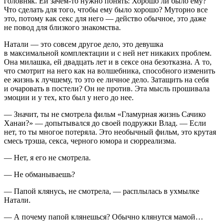
головняк. Ей зачем-то нужно понять: Хорошо ли было ему?
Что сделать для того, чтобы ему было хорошо? Муторно все
это, потому как секс для него — действо обычное, это даже
не повод для близкого знакомства.
Натали — это совсем другое дело, это девушка
в максимальной комплектации и с ней нет никаких проблем.
Она милашка, ей двадцать лет и в
секс
е она безотказна. А то,
что смотрит на него как на волшебника, способного изменить
ее жизнь к лучшему, то это ее личное дело. Затащить на себя
и очаровать в постели? Он не против. Эта мысль прошивала
эмоции и у тех, кто был у него до нее.
— Значит, ты не смотрела фильм «Гламурная жизнь Сачико
Ханаи?» — допытывался до своей подружки Влад. — Если
нет, то ты многое потеряла. Это необычный фильм, это крутая
смесь трэша,
секс
а, черного юмора и сюрреализма.
— Нет, я его не смотрела.
— Не обманываешь?
— Папой клянусь, не смотрела, — расплылась в ухмылке
Натали.
— А почему папой клянешься? Обычно клянутся мамой…