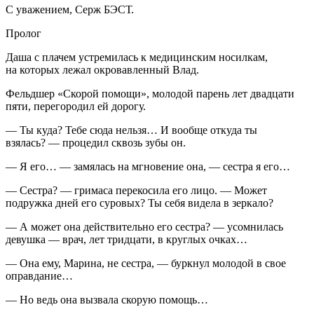
С уважением, Серж БЭСТ.
Пролог
Даша с плачем устремилась к медицинским носилкам,
на которых лежал окровавленный Влад.
Фельдшер «Скорой помощи», молодой парень лет двадцати
пяти, перегородил ей дорогу.
— Ты куда? Тебе сюда нельзя… И вообще откуда ты
взялась? — процедил сквозь зубы он.
— Я его… — замялась на мгновение она, — сестра я его…
— Сестра? — гримаса перекосила его лицо. — Может
подружка дней его суровых? Ты себя видела в зеркало?
— А может она действительно его сестра? — усомнилась
девушка — врач, лет тридцати, в круглых очках…
— Она ему, Марина, не сестра, — буркнул молодой в свое
оправдание…
— Но ведь она вызвала скорую помощь…