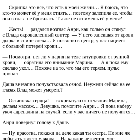
— Скрипка это все, что есть в моей жизни… Я боюсь, что
кто-то может её у меня отнять… поэтому залепила ее, чтобы
она в глаза не бросалась. Ты же не отнимешь её у меня?
— Жесть! — раздался возглас Анри, как только он стянул
с Влада окровавленный свитер. — У него запекшая от крови
дырка в спине слева… Я позвоню в центр, у нас пациент
с большой потерей крови…
— Посмотри, нет ли у парня на теле татуировки с группой
крови, — обратила его внимание Марина. — А я пока ему
сделаю укол… Похоже на то, что мы его теряем, пульс
пропал…
Даша внезапно почувствовала озноб. Неужели сейчас на ее
глазах Влад может умереть?
— Остановка сердца! — вскрикнула от отчаяния Марина, —
делаем массаж… Девушка, помогите Анри… Я пока наберу
укол адреналина на случай, если у вас ничего не получится…
Анри повернул голову к Даше.
— Ну, красотка, покажи на деле какая ты сестра. Не мне же
лобызать твоего мажора… На каждое четвертое мое