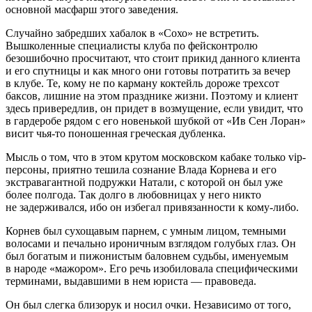
основной масфарш этого заведения.
Случайно забредших хабалок в «Сохо» не встретить.
Вышколенные специалисты клуба по фейсконтролю
безошибочно просчитают, что стоит прикид данного клиента
и его спутницы и как много они готовы потратить за вечер
в клубе. Те, кому не по карману коктейль дороже трехсот
баксов, лишние на этом празднике жизни. Поэтому и клиент
здесь привередлив, он придет в возмущение, если увидит, что
в гардеробе рядом с его новенькой шубкой от «Ив Сен Лоран»
висит чья-то поношенная греческая дубленка.
Мысль о том, что в этом крутом московском кабаке только vip-
персоны, приятно тешила сознание Влада Корнева и его
экстравагантной подружки Натали, с которой он был уже
более полгода. Так долго в любовницах у него никто
не задерживался, ибо он избегал привязанности к кому-либо.
Корнев был сухощавым парнем, с умным лицом, темными
волосами и печально ироничным взглядом голубых глаз. Он
был богатым и пижонистым баловнем судьбы, именуемым
в народе «мажором». Его речь изобиловала специфическими
терминами, выдавшими в нем юриста — правоведа.
Он был слегка близорук и носил очки. Независимо от того,