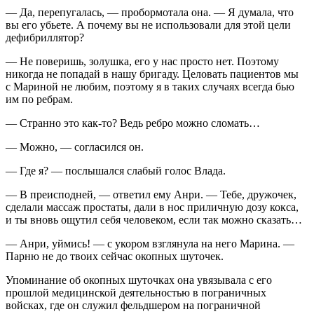
— Да, перепугалась, — пробормотала она. — Я думала, что
вы его убьете. А почему вы не использовали для этой цели
дефибриллятор?
— Не поверишь, золушка, его у нас просто нет. Поэтому
никогда не попадай в нашу бригаду. Целовать пациентов мы
с Мариной не любим, поэтому я в таких случаях всегда бью
им по ребрам.
— Странно это как-то? Ведь ребро можно сломать…
— Можно, — согласился он.
— Где я? — послышался слабый голос Влада.
— В преисподней, — ответил ему Анри. — Тебе, дружочек,
сделали массаж простаты, дали в нос приличную дозу
кокс
а,
и ты вновь ощутил себя человеком, если так можно сказать…
— Анри, уймись! — с укором взглянула на него Марина. —
Парню не до твоих сейчас окопных шуточек.
Упоминание об окопных шуточках она увязывала с его
прошлой медицинской деятельностью в пограничных
войсках, где он служил фельдшером на пограничной