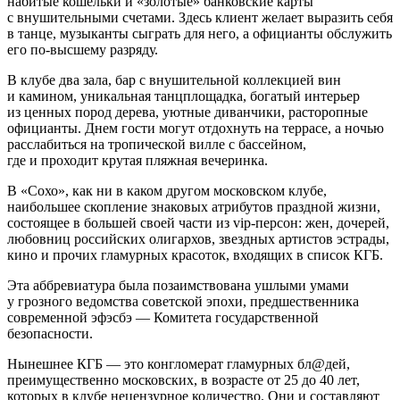
набитые кошельки и «золотые» банковские карты
с внушительными счетами. Здесь клиент желает выразить себя
в танце, музыканты сыграть для него, а официанты обслужить
его по-высшему разряду.
В клубе два зала, бар с внушительной коллекцией вин
и камином, уникальная танцплощадка, богатый интерьер
из ценных пород дерева, уютные диванчики, расторопные
официанты. Днем гости могут отдохнуть на террасе, а ночью
расслабиться на тропической вилле с бассейном,
где и проходит крутая пляжная вечеринка.
В «Сохо», как ни в каком другом московском клубе,
наибольшее скопление знаковых атрибутов праздной жизни,
состоящее в большей своей части из vip-персон: жен, дочерей,
любовниц
росси
йских олигархов, звездных артистов эстрады,
кино и прочих гламурных красоток, входящих в список КГБ.
Эта аббревиатура была позаимствована ушлыми умами
у грозного ведомства советской эпохи, предшественника
современной эфэсбэ — Комитета государственной
безопасности.
Нынешнее КГБ — это конгломерат гламурных бл@дей,
преимущественно московских, в возрасте от 25 до 40 лет,
которых в клубе нецензурное количество. Они и составляют