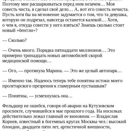
Поэтому мне расшаркиваться перед ним незачем… Моя
совесть чиста, я сделал своё дело… А, вот его совесть нечиста.
Пусть хотя бы на мгновение задумается о том, что та девушка,
которую он подрезал, навсегда останется калекой… Хотя,
о чем я, откуда совести у него взяться? Знаешь сколько стоит
новый «бентли»?
— Сколько?
— Очень много. Порядка пят
надцат
и миллионов… Это
примерно три
надцат
ь новых автомобилей скорой
медицинской помощи…
— Ого, — протянула Марина. — Это же целый автопарк…
— Именно так. Надеюсь теперь тебе понятны истоки моего
пролетарского презрения к гламурным пустышкам?
— Понятны, — усмехнулась она…
Фельдшер не ошибся, говоря об аварии на Кутузовском
проспекте, случившейся в мае прошлого года. На носилках
действительно лежал главный ее
вино
вник — Владислав
Корнев, известный в богемных кругах Москвы чел.: высокий
блондин, двадцати пяти лет, артистичной внешности,