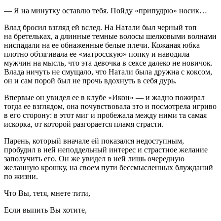
— Я на минутку оставлю тебя. Пойду «припудрю» носик…
Влад бросил взгляд ей вслед. На Натали был черный топ
на бретельках, а длинные темные волосы шелковыми волнами
ниспадали на ее обнаженные белые плечи. Кожаная юбка
плотно обтягивала ее «матросскую» попку и наводила
мужчин на мысль, что эта девочка в
секс
е далеко не новичок.
Влада ничуть не смущало, что Натали была дружна с
кокс
ом,
он и сам порой был не прочь вдохнуть в себя
дурь
.
Впервые он увидел ее в клубе «Икон» — и жадно пожирал
тогда ее взглядом, она почувствовала это и посмотрела игриво
в его сторону: в этот миг и пробежала между ними та самая
искорка, от которой разгорается пламя страсти.
Парень, который вначале ей показался недоступным,
пробудил в ней неподдельный интерес и страстное желание
заполучить его. Он же увидел в ней лишь очередную
желанную крошку, на своем пути бессмысленных блужданий
по жизни.
Что Вы, тетя, мнете тити,
Если выпить Вы хотите,