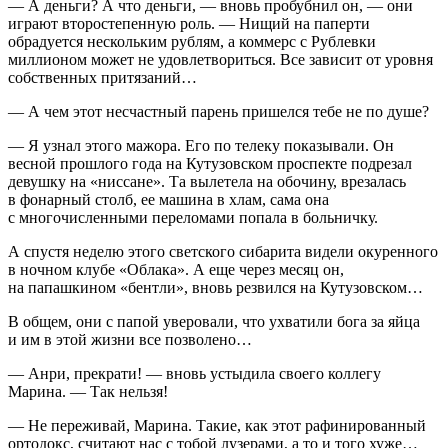
— А деньги? А что деньги, — вновь пробубнил он, — они
играют второстепенную роль. — Нищий на паперти
обрадуется нескольким рублям, а коммерс с Рублевки
миллионом может не удовлетвориться. Все зависит от уровня
собственных притязаний…
— А чем этот несчастный парень пришелся тебе не по душе?
— Я узнал этого мажора. Его по телеку показывали. Он
весной прошлого года на Кутузовском проспекте подрезал
девушку на «ниссане». Та вылетела на обочину, врезалась
в фонарный столб, ее машина в хлам, сама она
с многочисленными переломами попала в больничку.
А спустя неделю этого светского сибарита видели окуренного
в ночном клубе «Облака». А еще через месяц он,
на папашкином «бентли», вновь резвился на Кутузовском…
В общем, они с папой уверовали, что ухватили бога за яйца
и им в этой жизни все позволено…
— Анри, прекрати! — вновь устыдила своего коллегу
Марина. — Так нельзя!
— Не переживай, Марина. Такие, как этот рафинированный
ортодокс, считают нас с тобой лузерами, а то и того хуже…