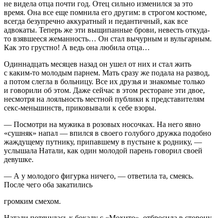
не видела отца почти год. Отец сильно изменился за это
время. Она все еще помнила его другим: в строгом костюме,
всегда безупречно аккуратный и педантичный, как все
адвокаты. Теперь же эти выщипанные брови, невесть откуда-
то взявшееся жеманность… Он стал вычурным и вульгарным.
Как это грустно! А ведь она любила отца…
Один
надцат
ь месяцев назад он ушел от них и стал жить
с каким-то молодым парнем. Мать сразу же подала на развод,
а потом слегла в больницу. Все их друзья и знакомые только
и говорили об этом. Даже сейчас в этом ресторане эти двое,
несмотря на лояльность местной публики к представителям
секс
-
меньшин
ств, приковывали к себе взоры.
— Посмотри на мужика в розовых носочках. На него явно
«сушняк» напал — впился в своего голубого дружка подобно
жаждущему путнику, припавшему в пустыне к роднику, —
услышала Натали, как один молодой парень говорил своей
девушке.
— А у молодого фигурка ничего, — ответила та, смеясь.
После чего оба закатились
громким смехом.
Натали потянулась к бокалу с «Мохито», отбросила в сторону