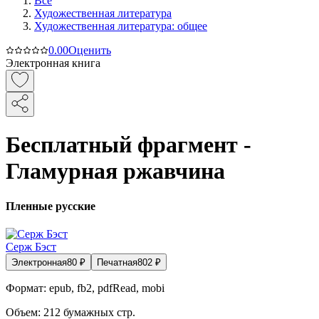
Все
Художественная литература
Художественная литература: общее
0.0
0
Оценить
Электронная книга
Бесплатный фрагмент -
Гламурная ржавчина
Пленные русские
Серж Бэст
Электронная
80
₽
Печатная
802
₽
Формат:
epub, fb2, pdfRead, mobi
Объем:
212
бумажных стр.