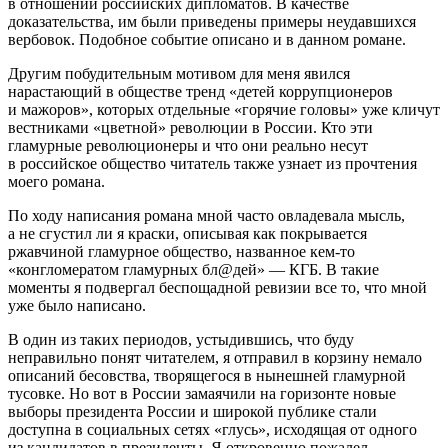
в отношении
росси
йских дипломатов. В качестве
доказательства, им были приведены примеры неудавшихся
вербовок. Подобное событие описано и в данном романе.
Другим побудительным мотивом для меня явился
нарастающий в обществе тренд «детей коррупционеров
и мажоров», которых отдельные «горячие головы» уже кличут
вестниками «цветной» революции в
Росси
и. Кто эти
гламурные революционеры и что они реально несут
в
росси
йское общество читатель также узнает из прочтения
моего романа.
По ходу написания романа мной часто овладевала мысль,
а не сгустил ли я краски, описывая как покрывается
ржавчиной гламурное общество, названное кем-то
«конгломератом гламурных бл@дей» — КГБ. В такие
моменты я подвергал беспощадной ревизии все то, что мной
уже было написано.
В один из таких периодов, устыдившись, что буду
неправильно понят читателем, я отправил в корзину немало
описаний бесовства, творящегося в нынешней гламурной
тусовке. Но вот в
Росси
и замаячили на горизонте новые
выборы
президент
а
Росси
и и широкой публике стали
доступна в социальных сетях «глусь», исходящая от одного
из кандидатов в
президент
ы. Я откровенно пожалел