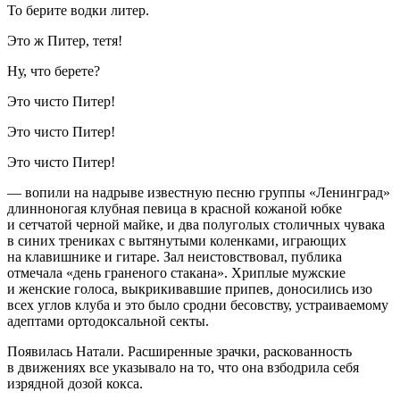
То берите водки литер.
Это ж Питер, тетя!
Ну, что берете?
Это чисто Питер!
Это чисто Питер!
Это чисто Питер!
— вопили на надрыве известную песню группы «Ленинград»
длинноногая клубная певица в красной кожаной юбке
и сетчатой черной майке, и два полуголых столичных чувака
в синих трениках с вытянутыми коленками, играющих
на клавишнике и гитаре. Зал неистовствовал, публика
отмечала «день граненого стакана». Хриплые мужские
и женские голоса, выкрикивавшие припев, доносились изо
всех углов клуба и это было сродни бесовству, устраиваемому
адептами ортодоксальной секты.
Появилась Натали. Расширенные зрачки, раскованность
в движениях все указывало на то, что она взбодрила себя
изрядной дозой
кокс
а.