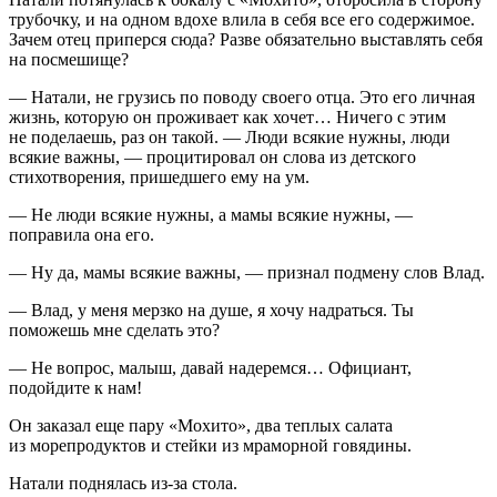
трубочку, и на одном вдохе влила в себя все его содержимое.
Зачем отец приперся сюда? Разве обязательно выставлять себя
на посмешище?
— Натали, не грузись по поводу своего отца. Это его личная
жизнь, которую он проживает как хочет… Ничего с этим
не поделаешь, раз он такой. — Люди всякие нужны, люди
всякие важны, — процитировал он слова из детского
стихотворения, пришедшего ему на ум.
— Не люди всякие нужны, а мамы всякие нужны, —
поправила она его.
— Ну да, мамы всякие важны, — признал подмену слов Влад.
— Влад, у меня мерзко на душе, я хочу надраться. Ты
поможешь мне сделать это?
— Не вопрос, малыш, давай надеремся… Официант,
подойдите к нам!
Он заказал еще пару «Мохито», два теплых салата
из морепродуктов и стейки из мраморной говядины.
Натали поднялась из-за стола.