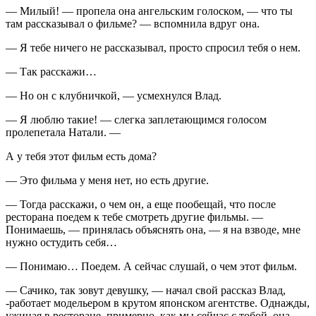
— Милый! — пропела она ангельским голоском, — что ты
там рассказывал о фильме? — вспомнила вдруг она.
— Я тебе ничего не рассказывал, просто спросил тебя о нем.
— Так расскажи…
— Но он с клубничкой, — усмехнулся Влад.
— Я люблю такие! — слегка заплетающимся голосом
пролепетала Натали. —
А у тебя этот фильм есть дома?
— Это фильма у меня нет, но есть другие.
— Тогда расскажи, о чем он, а еще пообещай, что после
ресторана поедем к тебе смотреть другие фильмы. —
Понимаешь, — принялась объяснять она, — я на взводе, мне
нужно остудить себя…
— Понимаю… Поедем. А сейчас слушай, о чем этот фильм.
— Сачико, так зовут девушку, — начал свой рассказ Влад,
-работает модельером в крутом японском агентстве. Однажды,
ужиная в ресторане, примерно, как мы сейчас с тобой, она