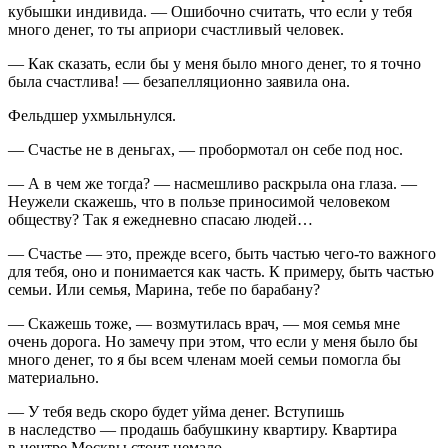
кубышки индивида. — Ошибочно считать, что если у тебя
много денег, то ты априори счастливый человек.
— Как сказать, если бы у меня было много денег, то я точно
была счастлива! — безапелляционно заявила она.
Фельдшер ухмыльнулся.
— Счастье не в деньгах, — пробормотал он себе под нос.
— А в чем же тогда? — насмешливо раскрыла она глаза. —
Неужели скажешь, что в пользе приносимой человеком
обществу? Так я ежедневно спасаю людей…
— Счастье — это, прежде всего, быть частью чего-то важного
для тебя, оно и понимается как часть. К примеру, быть частью
семьи. Или семья, Марина, тебе по барабану?
— Скажешь тоже, — возмутилась врач, — моя семья мне
очень дорога. Но замечу при этом, что если у меня было бы
много денег, то я бы всем
член
ам моей семьи помогла бы
материально.
— У тебя ведь скоро будет уйма денег. Вступишь
в наследство — продашь бабушкину квартиру. Квартира
в центре Москвы стоит немало…