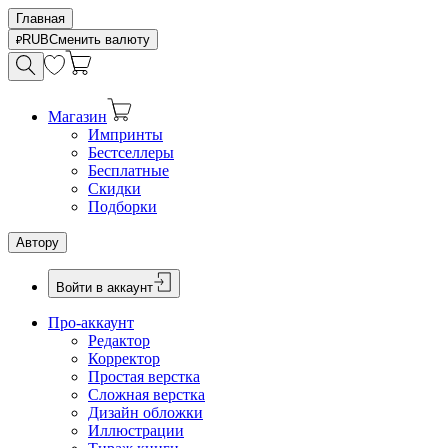
Главная
RUB
Сменить валюту
Магазин
Импринты
Бестселлеры
Бесплатные
Скидки
Подборки
Автору
Войти в аккаунт
Про-аккаунт
Редактор
Корректор
Простая верстка
Сложная верстка
Дизайн обложки
Иллюстрации