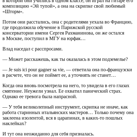
в которой они учились в одном классе, он играл на гитаре его
композицию «Эй тупой», а она на скрипке свой любимый
«Шторм».
Потом они расстались, она с родителями уехала во Францию,
где продолжила обучение в Парижской русской
консерватории имени Сергея Рахманинова, он же остался
в Москве, поступил в МГУ на юрфак…
Влад наседал с расспросами.
— Может расскажешь, как ты оказалась в этом подземелье?
— Je suis ici pour gagner sa vie, — ответила она по-французски
в расчете, что он не поймет ее, а уточнять не станет…
Когда она вновь посмотрела на него, то увидела в его глазах
смятение. Неужели узнал. Ее охватил панический страх.
Однако ее тревога была напрасной.
— У тебя великолепный инструмент, скрипка не иначе, как
работа старинных итальянских мастеров… Только почему она
заклеена изолентой, вся в царапинах, в каких-то пошлых
наклейках?
И тут она неожиданно для себя призналась.