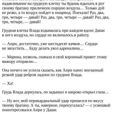
надавливание на грудную клетку ты будешь вдыхать в рот
своему братану приличную порцию воздуха… Только дуй
не резко, а то воздух пойдет в пищевод. Поехали! Раз, два,
три, четыре — давай! Раз, два, три, четыре — давай! Раз, два,
три, четыре, — давай!
Грудная клетка Влада вздымалась при каждом вдохе Даши
в него воздуха, но сердце не включалось в работу.
— Анри, достаточно, уже шестьдесят качков… Сердце
не запустить… Буду делать укол адреналина…
— Марина, позволь, сначала я свой коронный привет этому
мажору отправлю…
Она ничего не успела сказать, как Анри нанес внезапный
резкий удар ребром ладони по грудине Влада.
— Ха!
Грудь Влада дернулась, он задышал и широко открыл глаза…
— Ну вот, мой перикардиальный удар пришелся по вкусу
твоему братану. А ты, наверное, перепугалась? — с усмешкой
поинтересовался Анри у Даши.