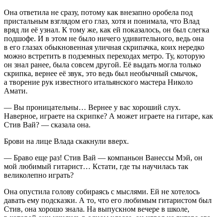
Она ответила не сразу, потому как внезапно оробела под
пристальным взглядом его глаз, хотя и понимала, что Влад
вряд ли её узнал. К тому же, как ей показалось, он был слегка
подшофе. И в этом не было ничего удивительного, ведь она
в его глазах обыкновенная уличная скрипачка, коих нередко
можно встретить в подземных переходах метро. Ту, которую
он знал ранее, была совсем другой. Её выдать могла только
скрипка, вернее её звук, это ведь был необычный смычок,
а творение рук известного итальянского мастера Николо
Амати.
— Вы проницательны… Вернее у вас хороший слух.
Наверное, играете на скрипке? А может играете на гитаре, как
Стив Вай? — сказала она.
Брови на лице Влада скакнули вверх.
— Браво еще раз! Стив Вай — компаньон Ванессы Мэй, он
мой любимый гитарист… Кстати, где ты научилась так
великолепно играть?
Она опустила голову собираясь с мыслями. Ей не хотелось
давать ему подсказки. А то, что его любимым гитаристом был
Стив, она хорошо знала. На выпускном вечере в школе,