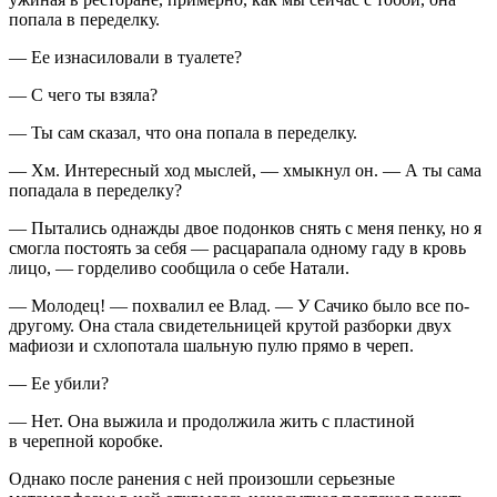
попала в переделку.
— Ее из
насил
овали в туалете?
— С чего ты взяла?
— Ты сам сказал, что она попала в переделку.
— Хм. Интересный ход мыслей, — хмыкнул он. — А ты сама
попадала в переделку?
— Пытались однажды двое подонков снять с меня пенку, но я
смогла постоять за себя — расцарапала одному гаду в кровь
лицо, — горделиво сообщила о себе Натали.
— Молодец! — похвалил ее Влад. — У Сачико было все по-
другому. Она стала свидетельницей крутой разборки двух
мафиози и схлопотала шальную пулю прямо в череп.
— Ее убили?
— Нет. Она выжила и продолжила жить с пластиной
в черепной коробке.
Однако после ранения с ней произошли серьезные