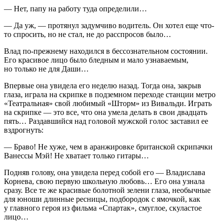
— Нет, папу на работу туда определили…
— Да уж, — протянул задумчиво водитель. Он хотел еще что-
то спросить, но не стал, не до расспросов было…
Влад по-прежнему находился в бессознательном состоянии.
Его красивое лицо было бледным и мало узнаваемым,
но только не для Даши…
Впервые она увидела его неделю назад. Тогда она, закрыв
глаза, играла на скрипке в подземном переходе станции метро
«Театральная» свой любимый «Шторм» из Вивальди. Играть
на скрипке — это все, что она умела делать в свои двадцать
пять… Раздавшийся над головой мужской голос заставил ее
вздрогнуть:
— Браво! Не хуже, чем в аранжировке британской скрипачки
Ванессы Мэй! Не хватает только гитары…
Подняв голову, она увидела перед собой его — Владислава
Корнева, свою первую школьную любовь… Его она узнала
сразу. Все те же красивые болотной зелени глаза, необычные
для юноши длинные ресницы, подбородок с ямочкой, как
у главного героя из фильма «Спартак», смуглое, скуластое
лицо…