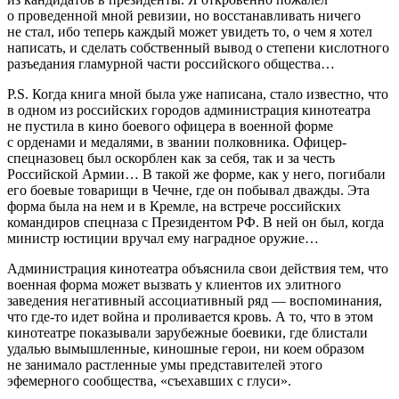
о проведенной мной ревизии, но восстанавливать ничего
не стал, ибо теперь каждый может увидеть то, о чем я хотел
написать, и сделать собственный вывод о степени
кислот
ного
разъедания гламурной части
росси
йского общества…
P.S. Когда книга мной была уже написана, стало известно, что
в одном из
росси
йских городов администрация кинотеатра
не пустила в кино боевого офицера в военной форме
с орденами и медалями, в звании полковника. Офицер-
спецназовец был оскорблен как за себя, так и за честь
Росси
йской Армии… В такой же форме, как у него, погибали
его боевые товарищи в Чечне, где он побывал дважды. Эта
форма была на нем и в Кремле, на встрече
росси
йских
командиров спецназа с
Президент
ом РФ. В ней он был, когда
министр юстиции вручал ему наградное оружие…
Администрация кинотеатра объяснила свои действия тем, что
военная форма может вызвать у клиентов их элитного
заведения негативный ассоциативный ряд — воспоминания,
что где-то идет
войн
а и проливается кровь. А то, что в этом
кинотеатре показывали зарубежные боевики, где блистали
удалью вымышленные, киношные герои, ни коем образом
не занимало
растле
нные умы представителей этого
эфемерного сообщества, «съехавших с глуси».