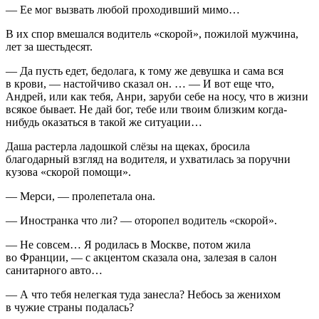
— Ее мог вызвать любой проходивший мимо…
В их спор вмешался водитель «скорой», пожилой мужчина,
лет за шестьдесят.
— Да пусть едет, бедолага, к тому же девушка и сама вся
в крови, — настойчиво сказал он. … — И вот еще что,
Андрей, или как тебя, Анри, заруби себе на носу, что в жизни
всякое бывает. Не дай бог, тебе или твоим близким когда-
нибудь оказаться в такой же ситуации…
Даша растерла ладошкой слёзы на щеках, бросила
благодарный взгляд на водителя, и ухватилась за поручни
кузова «скорой помощи».
— Мерси, — пролепетала она.
— Иностранка что ли? — оторопел водитель «скорой».
— Не совсем… Я родилась в Москве, потом жила
во Франции, — с акцентом сказала она, залезая в салон
санитарного авто…
— А что тебя нелегкая туда занесла? Небось за женихом
в чужие страны подалась?