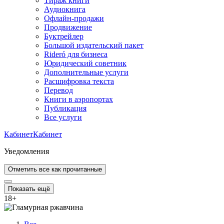
Тираж книги
Аудиокнига
Офлайн-продажи
Продвижение
Буктрейлер
Большой издательский пакет
Rideró для бизнеса
Юридический советник
Дополнительные услуги
Расшифровка текста
Перевод
Книги в аэропортах
Публикация
Все услуги
Кабинет
Кабинет
Уведомления
Отметить все как прочитанные
Показать ещё
18
+