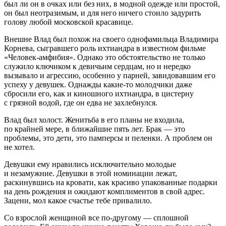
был ли он в очках или без них, в модной одежде или простой,
он был неотразимым, и для него ничего стоило за
дури
ть
голову любой московской красавице.
Внешне Влад был похож на своего однофамильца Владимира
Корнева, сыгравшего роль ихтиандра в известном фильме
«Человек-амфибия». Однако это обстоятельство не только
служило ключиком к девичьим сердцам, но и нередко
вызывало и агрессию, особенно у парней, завидовавшим его
успеху у девушек. Однажды какие-то молодчики даже
сбросили его, как и киношного ихтиандра, в цистерну
с грязной водой, где он едва не захлебнулся.
Влад был холост. Женитьба в его планы не входила,
по крайней мере, в ближайшие пять лет. Брак — это
проблемы, это дети, это памперсы и пеленки. А проблем он
не хотел.
Девушки ему нравились исключительно молодые
и незамужние. Девушки в этой номинации лежат,
раскинувшись на кровати, как красиво упакованные подарки
на день рождения и ожидают комплиментов в свой адрес.
Зацени, мол какое счастье тебе привалило.
Со взрослой женщиной все по-другому — сплошной