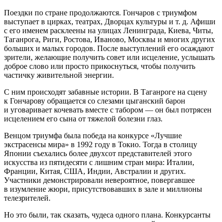
Поездки по стране продолжаются. Гончаров с триумфом
выступает в цирках, театрах, Дворцах культуры и т. д. Афиши
с его именем расклеены на улицах Ленинграда, Киева, Читы,
Таганрога, Риги, Ростова, Иваново, Москвы и многих других
больших и малых городов. После выступлений его осаждают
зрители, желающие получить совет или исцеление, услышать
доброе слово или просто прикоснуться, чтобы получить
частичку живительной энергии.
С ним происходят забавные истории. В Таганроге на сцену
к Гончарову обращается со слезами цыганский барон
и уговаривает кочевать вместе с табором — он был потрясен
исцелением его сына от тяжелой болезни глаз.
Венцом триумфа была победа на конкурсе «Лучшие
экстрасенсы мира» в 1992 году в Токио. Тогда в столицу
Японии съехались более двухсот представителей этого
искусства из пятидесяти с лишним стран мира: Италии,
Франции, Китая, США, Индии, Австралии и других.
Участники демонстрировали невероятное, повергавшее
в изумление жюри, присутствовавших в зале и миллионы
телезрителей.
Но это были, так сказать, чудеса одного плана. Конкурсанты