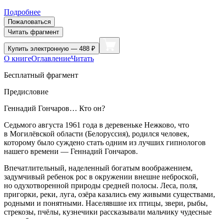
Подробнее
Пожаловаться
Читать фрагмент
Купить
электронную — 488 ₽
О книге
Оглавление
Читать
Бесплатный фрагмент
Предисловие
Геннадий Гончаров… Кто он?
Седьмого августа 1961 года в деревеньке Нежково, что
в Могилёвской области (Белоруссия), родился человек,
которому было суждено стать одним из лучших гипнологов
нашего времени — Геннадий Гончаров.
Впечатлительный, наделенный богатым воображением,
задумчивый ребенок рос в окружении внешне неброской,
но одухотворенной природы средней полосы. Леса, поля,
пригорки, реки, луга, озёра казались ему живыми существами,
родными и понятными. Населявшие их птицы, звери, рыбы,
стрекозы, пчёлы, кузнечики рассказывали мальчику чудесные