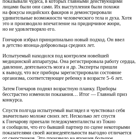
показывали чудеса, в которых главными действующими
лицами были они сами. Их выступления были похожи
на фокусы индийских факиров и демонстрировали
удивительные возможности человеческого тела и духа. Хотя
это и производило впечатление на придирчивое жюри,
но не удовлетворяло его.
Гончаров избрал принципиально новый подход. Он ввел
в детство японца-добровольца средних лет.
Испытуемый находился под контролем новейшей
медицинской аппаратуры. Она регистрировала работу сердца,
давление, деятельность мозга и др. Эксперты пришли
к выводу, что все приборы зарегистрировали состояние
организма, соответствующее ребенку в возрасте 5–6 лет.
Затем Гончаров поднял возрастную планку. Приборы
бесстрастно изменили показания… Итог — Главный приз
конкурса.
Спустя полгода испытуемый выглядел и чувствовал себя
значительно моложе своих лет. Несколько лет спустя
к Гончарову приехали теледокументалисты из Токио
и сообщили, что его бывший партнер по сцене некоторыми
показателями своей жизнедеятельности выгодно отличается
от сверстников. Это произвело на японцев большое