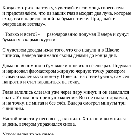
Когда смотрите на точку, чувствуйте всю мощь своего тела
и представляйте, что из ваших глаз выходят два луча, которые
сходятся в нарисованной на бумаге точке. Придавайте
очарование взгляду».
«Только и всего?» — разочарованно подумал Валера и сунул
бумажку в карман куртки.
С чувством досады из-за того, что его надули и в Школе
гипноза, Валера занимался своим делами до конца дня.
Дома он вспомнил о бумажке и прочитал её еще раз. Подумал
и нарисовал фломастером жирную черную точку размером
с самую маленькую монету. Повесил на стене бумагу, сам сел
напротив и стал таращиться на точку.
Глаза залились слезами уже через пару минут, и он завалился
спать. Утром повторил упражнение. Во сне глаза отдохнули,
и на точку, не мигая и без слёз, Валера смотрел минуты три
с лишним.
Настойчивости у него всегда хватало. Хоть он и вымотался
за день, вечером упражнялся снова.
Утром делал то же самое.