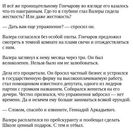
И всё же проницательному Гончарову во взгляде его казалось
что-то наигранным. Где-то в глубине глаз Валеры сидела
жесткость? Или даже жестокость?
— Дать вам еще упражнение? — спросил он.
Валера согласился без особой охоты. Гончаров предложил
смотреть в темной комнате на пламя свечи и отождествляться
с ним.
Валера заглянул к нему месяца через три. Он был
великолепен. Нельзя было им не залюбоваться.
Дела его процветали. Он бросил частный бизнес и устроился
в государственную фирму на высокооплачиваемую работу,
стал помощником известного депутата, одного из лидеров
партии с громким названием. Собирался жениться на его
дочери. Честно признался, что упражнения забросил — нет
времени. Да и незачем ему больше заниматься всякой ерундой.
— Словом, спасибо и извините, Геннадий Аркадьевич.
Валера расплатился по прейскуранту и пообещал сделать
Школе ценный подарок. С тем и отбыл.