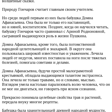
волшебные сказки.
Природу Гончаров считает главным своим учителем.
Но среди людей первым из них была бабушка Домна
Афанасьевна. Она была не только его наставницей,
но и няней, воспитателем. Позднее, когда он научился читать,
бабушку Гончаров часто сравнивал с Ариной Родионовной,
сыгравшей выдающуюся роль в жизни Пушкина.
Домна Афанасьевна, кроме того, была потомственной
народной целительницей и знахаркой. В округе она
пользовалась широкой известностью и уважением. Лечила
людей от недугов, многих поставила на ноги после тяжелых
болезней, помогала советами и делами.
Домна Афанасьевна, будучи простой малограмотной
крестьянкой, обладала выдающимся талантом экстрасенса.
Она лечила не только травами, но и словами, мыслью.
Взглядом умела настолько парализовать волю человека, что он
не мог ни двигаться, ни говорить при ясном сознании.
Прекрасно понимала целебные свойства трав и растений,
передала внуку многие рецепты.
Бабушка была хранительницей древней народной мудрости,