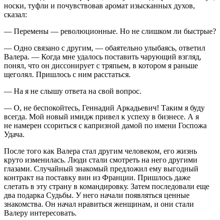
носки, туфли и почувствовав аромат изысканных духов,
сказал:
— Перемены — революционные. Но не слишком ли быстрые?
— Одно связано с другим, — обаятельно улыбаясь, ответил
Валера. — Когда мне удалось поставить чарующий взгляд,
понял, что он диссонирует с тряпьем, в котором я раньше
щеголял. Пришлось с ним расстаться.
— На я не слышу ответа на свой вопрос.
— О, не беспокойтесь, Геннадий Аркадьевич! Таким я буду
всегда. Мой новый имидж привел к успеху в бизнесе. А я
не намерен ссориться с капризной дамой по имени Госпожа
Удача.
После того как Валера стал другим человеком, его жизнь
круто изменилась. Люди стали смотреть на него другими
глазами. Случайный знакомый предложил ему выгодный
контракт на поставку вин из Франции. Пришлось даже
слетать в эту страну в командировку. Затем последовали еще
два подарка Судьбы. У него начали появляться ценные
знакомства. Он начал нравиться женщинам, и они стали
Валеру интересовать.