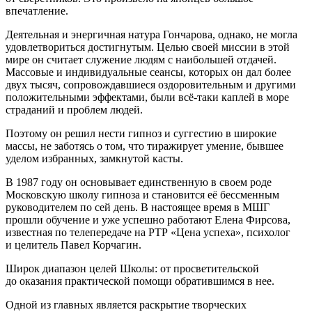
впечатление.
Деятельная и энергичная натура Гончарова, однако, не могла
удовлетвориться достигнутым. Целью своей миссии в этой
мире он считает служение людям с наибольшей отдачей.
Массовые и индивидуальные сеансы, которых он дал более
двух тысяч, сопровождавшиеся оздоровительным и другими
положительными эффектами, были всё-таки каплей в море
страданий и проблем людей.
Поэтому он решил нести гипноз и суггестию в широкие
массы, не заботясь о том, что тиражирует умение, бывшее
уделом избранных, замкнутой касты.
В 1987 году он основывает единственную в своем роде
Московскую школу гипноза и становится её бессменным
руководителем по сей день. В настоящее время в МШГ
прошли обучение и уже успешно работают Елена Фирсова,
известная по телепередаче на РТР «Цена успеха», психолог
и целитель Павел Корчагин.
Широк диапазон целей Школы: от просветительской
до оказания практической помощи обратившимся в нее.
Одной из главных является раскрытие творческих