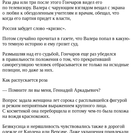
Раза два или три после этого Гончаров видел его
по телевизору. Валера с чарующим взглядом вещал с экрана
о любви к обездоленным учителям и врачам, обещал, что
когда его партия придет к власти,
Россия забудет слово «кризис».
Потом случайно прочитал в газете, что Валера попал в какую-
то темную историю и ему грозит суд.
Размышляя над его судьбой, Гончаров еще раз убедился
в правильности положения о том, что прекративший
саморегуляцию человек отбрасывается не только на исходные
позиции, но даже за них.
Как распускается роза
— Помните ли вы меня, Геннадий Аркадьевич?
Вопрос задала женщина лет сорока с расплывшейся фигурой
и резким неприятным выражением крупного лица.
С косметикой она переборщила и потому чем-то была похожа
на вождя краснокожих.
Безвкусица и неряшливость чувствовались также в дорогой
одежде от Кардена или Версаче. Даже украшения привлекали