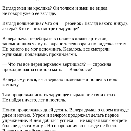
Взгляд змеи на кролика? Он толком и змеи не видел,
не говоря уже о её взгляде.
Взгляд волшебника? Что он — ребенок? Взгляд какого-нибудь
актера? Кто из них смотрит чарующе?
Валера начал перебирать в голове взгляды артистов,
запомнившихся ему на экране телевизора и по видеокассетам.
Ни одного не мог вспомнить. Казалось, все смотрели
жуликами, подлецами, прохиндеями.
— Что ты всё перед зеркалом вертишься? — спросила
проходившая за спиною мать. — Влюбился?
Валера смутился, взял зеркало поменьше и пошел в свою
комнату.
Там продолжал искать чарующее выражение своих глаз.
Не найдя ничего, лег в постель.
Поиск продолжался дней десять. Валера думал о своем взгляде
днем и ночью. Утром и вечером продолжал делать первое
упражнение. В нём добился успеха — не моргая мог смотреть
больше десяти минут. Но очарования во взгляде не было.
В этом он не обманывался.