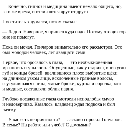
— Конечно, гипноз и медицина имеют немало общего, но,
в то же время, и отличаются друг от друга.
Посетитель задумался, потом сказал:
— Ладно. Наверное, я пришел куда надо. Потому что доктора
мне не помогут.
Пока он мочал, Гончаров внимательно его рассмотрел. Это
был молодой человек, лет двадцати семи.
Первое, что бросалось в глаза, — это необыкновенная
мрачность и унылость. Опущенные, как у старика, вниз углы
губ и концы бровей, ввалившиеся плохо выбритые щёки
на длинном узком лице, всклоченные грязные волосы,
ссутулившаяся спина, мятые брюки, куртка и сорочка, хоть
и модные, составляли облик парня.
Глубоко посаженные глаза смотрели исподлобья хмуро
и недоверчиво. Казалось, владелец ждал подвоха и был
начеку.
— У вас есть неприятности? — ласково спросил Гончаров. —
В семье? На работе или учебе? С друзьями?