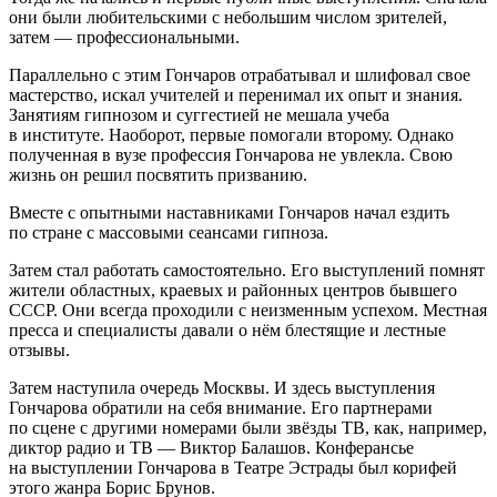
они были любительскими с небольшим числом зрителей,
затем — профессиональными.
Параллельно с этим Гончаров отрабатывал и шлифовал свое
мастерство, искал учителей и перенимал их опыт и знания.
Занятиям гипнозом и суггестией не мешала учеба
в институте. Наоборот, первые помогали второму. Однако
полученная в вузе профессия Гончарова не увлекла. Свою
жизнь он решил посвятить призванию.
Вместе с опытными наставниками Гончаров начал ездить
по стране с массовыми сеансами гипноза.
Затем стал работать самостоятельно. Его выступлений помнят
жители областных, краевых и районных центров бывшего
СССР. Они всегда проходили с неизменным успехом. Местная
пресса и специалисты давали о нём блестящие и лестные
отзывы.
Затем наступила очередь Москвы. И здесь выступления
Гончарова обратили на себя внимание. Его партнерами
по сцене с другими номерами были звёзды ТВ, как, например,
диктор радио и ТВ — Виктор Балашов. Конферансье
на выступлении Гончарова в Театре Эстрады был корифей
этого жанра Борис Брунов.