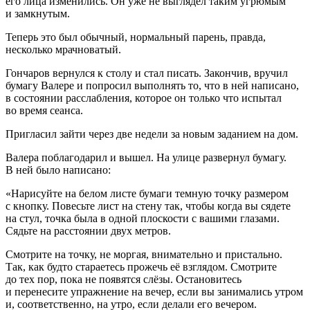
его лица изменились. Он уже не выглядел таким угрюмым
и замкнутым.
Теперь это был обычный, нормальный парень, правда,
несколько мрачноватый.
Гончаров вернулся к столу и стал писать. Закончив, вручил
бумагу Валере и попросил выполнять то, что в ней написано,
в состоянии расслабления, которое он только что испытал
во время сеанса.
Пригласил зайти через две недели за новым заданием на дом.
Валера поблагодарил и вышел. На улице развернул бумагу.
В ней было написано:
«Нарисуйте на белом листе бумаги темную точку размером
с кнопку. Повесьте лист на стену так, чтобы когда вы сядете
на стул, точка была в одной плоскости с вашими глазами.
Сядьте на расстоянии двух метров.
Смотрите на точку, не моргая, внимательно и пристально.
Так, как будто стараетесь прожечь её взглядом. Смотрите
до тех пор, пока не появятся слёзы. Остановитесь
и перенесите упражнение на вечер, если вы занимались утром
и, соответственно, на утро, если делали его вечером.