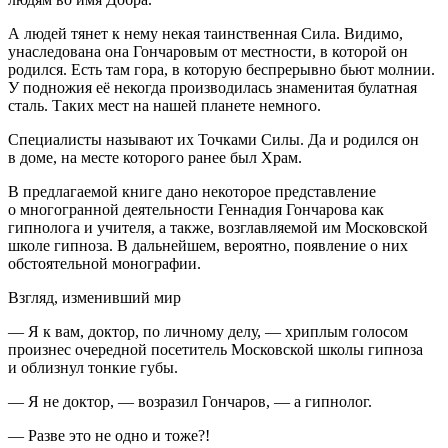
А людей тянет к нему некая таинственная Сила. Видимо,
унаследована она Гончаровым от местности, в которой он
родился. Есть там гора, в которую беспрерывно бьют молнии.
У подножия её некогда производилась знаменитая булатная
сталь. Таких мест на нашей планете немного.
Специалисты называют их Точками Силы. Да и родился он
в доме, на месте которого ранее был Храм.
В предлагаемой книге дано некоторое представление
о многогранной деятельности Геннадия Гончарова как
гипнолога и учителя, а также, возглавляемой им Московской
школе гипноза. В дальнейшем, вероятно, появление о них
обстоятельной монографии.
Взгляд, изменивший мир
— Я к вам, доктор, по личному делу, — хриплым голосом
произнес очередной посетитель Московской школы гипноза
и облизнул тонкие губы.
— Я не доктор, — возразил Гончаров, — а гипнолог.
— Разве это не одно и тоже?!