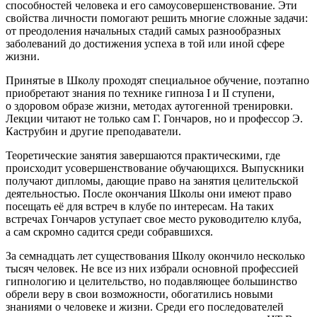
способностей человека и его самоусовершенствование. Эти
свойства личности помогают решить многие сложные задачи:
от преодоления начальных стадий самых разнообразных
заболеваний до достижения успеха в той или иной сфере
жизни.
Принятые в Школу проходят специальное обучение, поэтапно
приобретают знания по технике гипноза I и II ступени,
о здоровом образе жизни, методах аутогенной тренировки.
Лекции читают не только сам Г. Гончаров, но и профессор Э.
Каструбин и другие преподаватели.
Теоретические занятия завершаются практическими, где
происходит усовершенствование обучающихся. Выпускники
получают дипломы, дающие право на занятия целительской
деятельностью. После окончания Школы они имеют право
посещать её для встреч в клубе по интересам. На таких
встречах Гончаров уступает свое место руководителю клуба,
а сам скромно садится среди собравшихся.
За семнадцать лет существования Школу окончило несколько
тысяч человек. Не все из них избрали основной профессией
гипнологию и целительство, но подавляющее большинство
обрели веру в свои возможности, обогатились новыми
знаниями о человеке и жизни. Среди его последователей