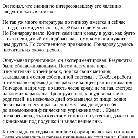
Он понял, что знания по интересовавшему его явлению
следует искать в книгах.
Не так уж много литературы по гипнозу имеется и сейчас,
а тогда, в семидесятых годах, её было еще меньше.
Но Гончарову везло. Книги сами шли к нему в руки, как будто
кто-то невидимый их подбрасывал тому, кому они нужнее,
чем другим. По собственному признанию, Гончарову удалось
прочитать их около трехсот.
Обдумывая прочитанное, он экспериментировал. Результаты
были обнадеживающими. Потом наступила пора
изнурительных тренировок, поиска своих методов,
закладывания основ собственной системы… Тяжёлая работа
отнимала всё время. Для выработки концентрации внимания
Гончаров, например, по шесть часов кряду, не мигая, смотрел
на кончик карандаша. Тренируя волю, к неудовольствию
родителей, на несколько дней отказывался от пищи, ходил
босиком по снегу и раскаленным углям, доводил себя
до изнеможения физическими упражнениями… Желая
поскорее овладеть искусством гипноза и суггестии, даже спал
с книжками под подушкой и видел вещие сны.
К шестнадцати годам он вполне сформировался как гипнолог.
Тогда же начались и первые публичные выступления. Сначала