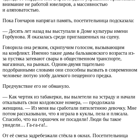
внимание не работой ювелиров, а массивностью
и аляповатостью.
Пока Гончаров напрягал память, посетительница подсказала:
— Десять лет назад вы выступали в Доме культуры имени
Горбунова. Я оказалась среди приглашенных на сцену.
Говорила она резким, скрипучим голосом, вызывающим
на конфликт. Именно такие дамы бальзаковского возраста из-
за пустяка затевают свары в общественном транспорте,
магазинах, на рынках. Одним-двумя тщательно
подобранными словами они способны вызвать в современном
человеке лютую злобу далекого пещерного предка.
Предчувствие его не обмануло.
— Как чертик из табакерки, вы вылетели на эстраду и начали
откалывать свои колдовские номера, — продолжала
женщина. — Из меня вы сработали пятилетнюю девочку. Мне
потом рассказывали, что я играла в куклы, пела и плясала.
Спасибо, что на горшочек не посадили! Люди бы такое
увидели… Га-га-га!..
От её смеха задребезжали стёкла в окнах. Посетительница