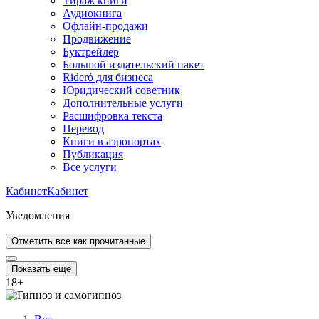
Тираж книги
Аудиокнига
Офлайн-продажи
Продвижение
Буктрейлер
Большой издательский пакет
Rideró для бизнеса
Юридический советник
Дополнительные услуги
Расшифровка текста
Перевод
Книги в аэропортах
Публикация
Все услуги
Кабинет
Кабинет
Уведомления
Отметить все как прочитанные
Показать ещё
18
+