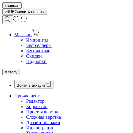
Главная
RUB
Сменить валюту
Магазин
Импринты
Бестселлеры
Бесплатные
Скидки
Подборки
Автору
Войти в аккаунт
Про-аккаунт
Редактор
Корректор
Простая верстка
Сложная верстка
Дизайн обложки
Иллюстрации