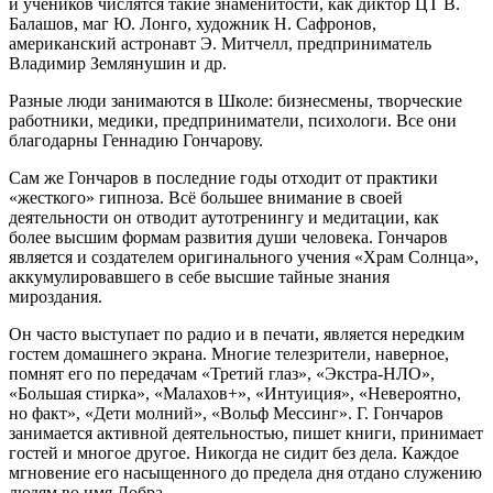
и учеников числятся такие знаменитости, как диктор ЦТ В.
Балашов, маг Ю. Лонго, художник Н. Сафронов,
американский астронавт Э. Митчелл, предприниматель
Владимир Землянушин и др.
Разные люди занимаются в Школе: бизнесмены, творческие
работники, медики, предприниматели, психологи. Все они
благодарны Геннадию Гончарову.
Сам же Гончаров в последние годы отходит от практики
«жесткого» гипноза. Всё большее внимание в своей
деятельности он отводит аутотренингу и медитации, как
более высшим формам развития души человека. Гончаров
является и создателем оригинального учения «Храм Солнца»,
аккумулировавшего в себе высшие тайные знания
мироздания.
Он часто выступает по радио и в печати, является нередким
гостем домашнего экрана. Многие телезрители, наверное,
помнят его по передачам «Третий глаз», «Экстра-НЛО»,
«Большая стирка», «Малахов+», «Интуиция», «Невероятно,
но факт», «Дети молний», «Вольф Мессинг». Г. Гончаров
занимается активной деятельностью, пишет книги, принимает
гостей и многое другое. Никогда не сидит без дела. Каждое
мгновение его насыщенного до предела дня отдано служению
людям во имя Добра.