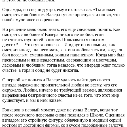
Однажды, во сне, под утро, ему кто-то сказал: «Ты должен
смотреть с любовью». Валера тут же проснулся и понял, что
нашёл мучившее его решение.
Но решение мало было знать, его еще следовало понять. Как
смотреть с любовью? Валера никого не любил, если
не считать глупостей в школе. Пользоваться опытом
других? — Что тут хорошего… И вдруг он вспомнил, как
смотрит иногда на него мать, как она любовалась им, когда он
был веселым, смешливым, живым пацаненком. Когда мир был
прекрасным и жизнерадостным, сверкающим и цветущим,
ласковым и любящим, тогда казалось, что впереди ждет только
счастье, а горя и обид не будет никогда.
С первой же попытки Валере удалось найти для своего
взгляда выражение пронзительной любви ко всему, что его
окружало. Любви, ничего не требующей взамен, являющейся
выражением безграничного счастья из-за того, что этот мир
существует, и мы в нём живем.
Гончаров в первый момент даже не узнал Валеру, когда тот
после месячного перерыва снова появился в Школе. Оценивая
взглядом его стройную фигуру, облаченную в модный серый
костюм от достойной фирмы, со вкусом подобранные галстук,