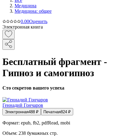
Все
Медицина
Медицина: общее
0.0
0
Оценить
Электронная книга
Бесплатный фрагмент -
Гипноз и самогипноз
Сто секретов вашего успеха
Геннадий Гончаров
Электронная
488
₽
Печатная
824
₽
Формат:
epub, fb2, pdfRead, mobi
Объем:
238
бумажных стр.