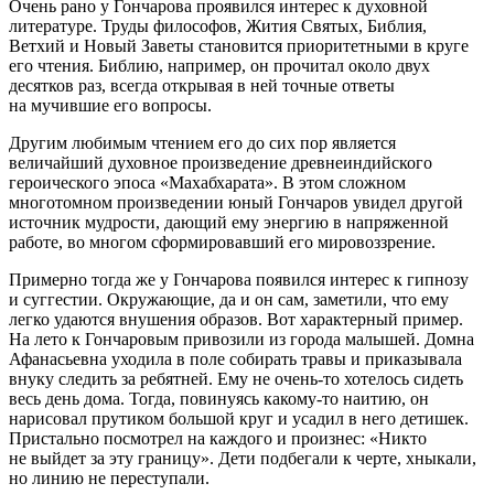
Очень рано у Гончарова проявился интерес к духовной
литературе. Труды философов, Жития Святых, Библия,
Ветхий и Новый Заветы становится приоритетными в круге
его чтения. Библию, например, он прочитал около двух
десятков раз, всегда открывая в ней точные ответы
на мучившие его вопросы.
Другим любимым чтением его до сих пор является
величайший духовное произведение древнеиндийского
героического эпоса «Махабхарата». В этом сложном
многотомном произведении юный Гончаров увидел другой
источник мудрости, дающий ему энергию в напряженной
работе, во многом сформировавший его мировоззрение.
Примерно тогда же у Гончарова появился интерес к гипнозу
и суггестии. Окружающие, да и он сам, заметили, что ему
легко удаются внушения образов. Вот характерный пример.
На лето к Гончаровым привозили из города малышей. Домна
Афанасьевна уходила в поле собирать травы и приказывала
внуку следить за ребятней. Ему не очень-то хотелось сидеть
весь день дома. Тогда, повинуясь какому-то наитию, он
нарисовал прутиком большой круг и усадил в него детишек.
Пристально посмотрел на каждого и произнес: «Никто
не выйдет за эту границу». Дети подбегали к черте, хныкали,
но линию не переступали.