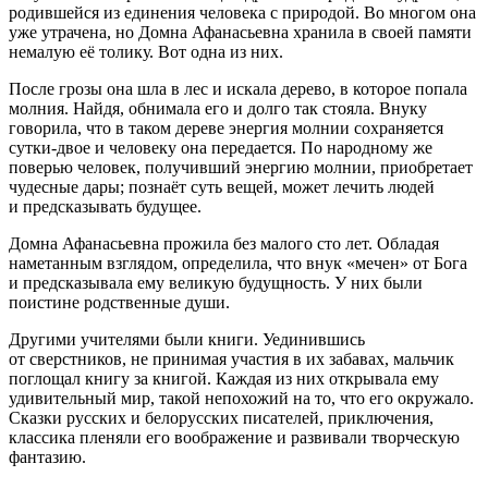
родившейся из единения человека с природой. Во многом она
уже утрачена, но Домна Афанасьевна хранила в своей памяти
немалую её толику. Вот одна из них.
После грозы она шла в лес и искала дерево, в которое попала
молния. Найдя, обнимала его и долго так стояла. Внуку
говорила, что в таком дереве энергия молнии сохраняется
сутки-двое и человеку она передается. По народному же
поверью человек, получивший энергию молнии, приобретает
чудесные дары; познаёт суть вещей, может лечить людей
и предсказывать будущее.
Домна Афанасьевна прожила без малого сто лет. Обладая
наметанным взглядом, определила, что внук «мечен» от Бога
и предсказывала ему великую будущность. У них были
поистине родственные души.
Другими учителями были книги. Уединившись
от сверстников, не принимая участия в их забавах, мальчик
поглощал книгу за книгой. Каждая из них открывала ему
удивительный мир, такой непохожий на то, что его окружало.
Сказки русских и белорусских писателей, приключения,
классика пленяли его воображение и развивали творческую
фантазию.