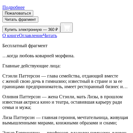
Подробнее
Пожаловаться
Читать фрагмент
Купить
электронную — 360 ₽
О книге
Оглавление
Читать
Бесплатный фрагмент
…когда любовь коварней морфина.
Главные действующие лица:
Стэнли Паттерсон
— глава семейства, отдающий вместе
с женой свою дочь в гимназию; известный в стране и за ее
границами предприниматель, имеет ресторанный бизнес и…
Оливия Паттерсон
— жена Стэнли, мать Лизы, в прошлом
известная актриса кино и театра, оставившая карьеру ради
семьи и мужа;
Лиза Паттерсон
— главная героиня, мечтательница, живущая
вымышленными мира­ми, книжными образами и снами;
Эдгар Беррингтон
— профессор, владелец гимназии, вдовец,