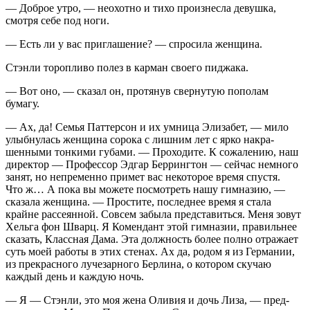
— Доброе утро, — неохотно и тихо произнесла девушка,
смотря себе под ноги.
— Есть ли у вас приглашение? — спросила женщина.
Стэнли торопливо полез в карман своего пиджака.
— Вот оно, — сказал он, протянув свернутую пополам
бумагу.
— Ах, да! Семья Паттерсон и их умница Элизабет, — мило
улыбнулась женщина сорока с лишним лет с ярко накра­
шенными тонкими губами. — Проходите. К сожалению, наш
директор — Профессор Эдгар Беррингтон — сейчас не­много
занят, но непременно примет вас некоторое время спустя.
Что ж… А пока вы можете посмотреть нашу гим­назию, —
сказала женщина. — Простите, последнее время я стала
крайне рассеянной. Совсем забыла представиться. Меня зовут
Хельга фон Шварц. Я Комендант этой гимна­зии, правильнее
сказать, Классная Дама. Эта должность бо­лее полно отражает
суть моей работы в этих стенах. Ах да, родом я из Германии,
из прекрасного лучезарного Берлина, о котором скучаю
каждый день и каждую ночь.
— Я — Стэнли, это моя жена Оливия и дочь Лиза, — пред­