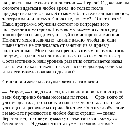
на уровень выше своих оппонентов. — Первое! С дочерью вы
сможете видеться в любое время, но только после
предварительной заявки. Это может быть телефон­ный звонок,
телеграмма или письмо. Спросите, почему?.. Ответ прост!
Наша программа обучения состоит из непре­рывного
погружения в материал. Неделю мы можем из­учать одну
только философию, другую — уйти в историю и живопись.
Поймите меня правильно, крайне важно, чтобы ни одна
гимназистка не отвлекалась от занятий из-за при­езда
родственников. Мне и моим преподавателям не нужна тоска
по дому, а вдали, мы понимаем, насколько нас тянет назад.
Соответственно, наш уровень развития откатывает­ся назад.
Так зачем толкать тяжелый камень в гору дважды, если мы
и так его тяжело подняли однажды?
Стэнли внимательно слушал хозяина гимназии.
— Второе, — продолжил он, вытащив монокль и протерев
веки безупречно белым носовым платком. — Срок всего об­
учения два года, но зачастую наши безмерно талантливые
ученицы закрепляют материал быстрее. Оплату за обуче­ние
вы можете произвести в любом банке страны, — сказал
Беррингтон, протянув бумажку с реквизитами своему со­
беседнику. — Я думаю, что эта сумма не удивляет вас?