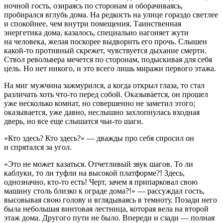
ночной гость, озираясь по сторонам и оборачива­ясь,
пробирался вглубь дома. На редкость на улице гораздо светлее
и спокойнее, чем внутри помещения. Таинствен­ная
энергетика дома, казалось, специально нагоняет жути
на человека, желая поскорее выдворить его прочь. Слышен
какой-то противный скрежет, чувствуется дыхание смер­ти.
Ствол револьвера мечется по сторонам, подыскивая для себя
цель. Но нет никого, и это всего лишь миражи первого этажа.
На миг мужчина зажмурился, а когда открыл глаза, то стал
различать хоть что-то перед собой. Оказывается, он прошел
уже несколько комнат, но совершенно не заметил этого;
оказывается, уже давно, неслышно захлопнулась входная
дверь, но все еще слышатся чьи-то шаги.
«Кто здесь? Кто здесь?» — дважды про себя спросил он
и спрятался за угол.
«Это не может казаться. Отчетливый звук шагов. То ли
каблуки, то ли туфли на высокой платформе?! Здесь,
однозначно, кто-то есть! Черт, зачем я припарковал свою
машину столь близко к ограде дома?!» — рассуждал гость,
высовывая свою голову и вглядываясь в темноту. Позади него
была небольшая винтовая лестница, которая вела на второй
этаж дома. Другого пути не было. Впереди и сзади — полная