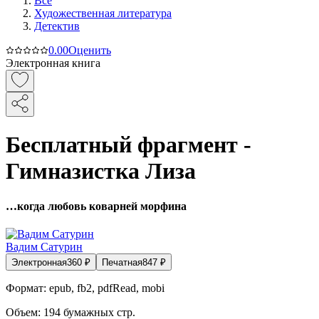
Все
Художественная литература
Детектив
0.0
0
Оценить
Электронная книга
Бесплатный фрагмент -
Гимназистка Лиза
…когда любовь коварней морфина
Вадим Сатурин
Электронная
360
₽
Печатная
847
₽
Формат:
epub, fb2, pdfRead, mobi
Объем:
194
бумажных стр.