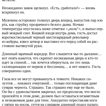
Неожиданно замок щелкнул. «Есть, сработало!» — вновь
вскрикнул он.
Мужчина осторожно толкнул дверь вперед, выпустив пар изо
рта, как струйку прозрачного белого дыма. Ночью
температура опустилась ниже отметки «„ноль“», и выпал пер­
вый мокрый снег. Кошкой входя внутрь дома, гость достал
короткоствольный черный шестизарядный револьвер
из кобуры, взвел затвор и выставил его перед собой на рас­
стояние вытянутой руки.
Длинный мрачный коридор. Вот слышится чье-то ды­хание…
вот опять кажется, что скрипит несмазанная дверь и кто-то
идет за спиной… так хочется обернуться, но это лишь
галлюцинации от нервов и бессонниц… и нет нико­го. Гость
совершенно один.
Глаза все не могут привыкнуть к темноте. Никаких си­
луэтов… никаких очертаний… только поглощающая даже
сумрак чернота. Страшно. Так страшно ему еще не было.
Он бы с удовольствием закричал, но предполагая, что мог­ло
произойти в этом доме, должен был оставаться незамет­ным
и незнакомым даже для тени. Аккуратно переставляя ноги
с пятки на носок, сетуя на слишком длинный подол пальто,