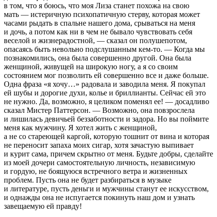
в том, что я боюсь, что моя Лиза станет по­хожа на свою
мать — истеричную психопатичную стерву, которая может
часами рыдать в спальне нашего дома, срываться на меня
и дочь, а потом как ни в чем не быва­ло чувствовать себя
веселой и жизнерадостной, — сказал он полушепотом,
опасаясь быть невольно подслушанным кем-то. — Когда мы
познакомились, она была совершенно другой. Она была
женщиной, живущей на широкую ногу, а я со своим
состоянием мог позволить ей совершенно все и даже больше.
Одна фраза «я хочу…» радовала и за­водила меня. Я покупал
ей шубы и дорогие духи, колье и бриллианты. Сейчас ей это
не нужно. Да, возможно, я целиком поменял ее! — досадливо
сказал Мистер Паттер­сон. — Возможно, она повзрослела
и лишилась девичьей беззаботности и задора. Но вы поймите
меня как мужчи­ну. Я хотел жить с женщиной,
а не со стареющей каргой, которую тошнит от вина и которая
не переносит запаха моих сигар, хотя зачастую выпивает
и курит сама, причем скрытно от меня. Будьте добры, сделайте
из моей дочери самостоятельную личность, независимую
и гордую, не боящуюся встречного ветра и жизненных
проблем. Пусть она не будет разбираться в музыке
и литературе, пусть деньги и мужчины станут ее искусством,
и однажды она не испугается покинуть наш дом и узнать
завещаемую ей правду!