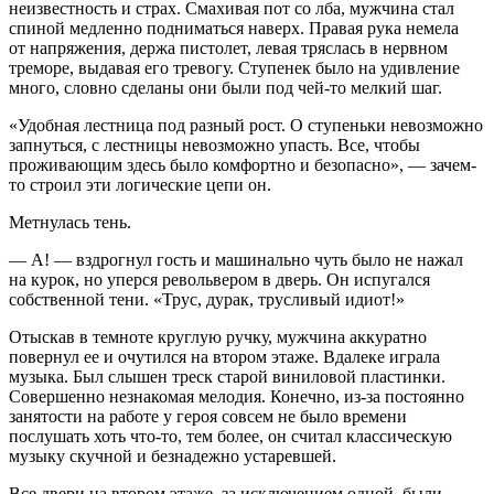
неизвестность и страх. Смахивая пот со лба, муж­чина стал
спиной медленно подниматься наверх. Правая рука немела
от напряжения, держа пистолет, левая тряс­лась в нервном
треморе, выдавая его тревогу. Ступенек было на удивление
много, словно сделаны они были под чей-то мелкий шаг.
«Удобная лестница под разный рост. О ступеньки не­возможно
запнуться, с лестницы невозможно упасть. Все, чтобы
проживающим здесь было комфортно и безопасно», — зачем-
то строил эти логические цепи он.
Метнулась тень.
— А! — вздрогнул гость и машинально чуть было не на­жал
на курок, но уперся револьвером в дверь. Он испугал­ся
собственной тени. «Трус, дурак, трусливый идиот!»
Отыскав в темноте круглую ручку, мужчина аккуратно
повернул ее и очутился на втором этаже. Вдалеке играла
музыка. Был слышен треск старой виниловой пластинки.
Совершенно незнакомая мелодия. Конечно, из-за посто­янно
занятости на работе у героя совсем не было времени
послушать хоть что-то, тем более, он считал классическую
музыку скучной и безнадежно устаревшей.
Все двери на втором этаже, за исключением одной, были