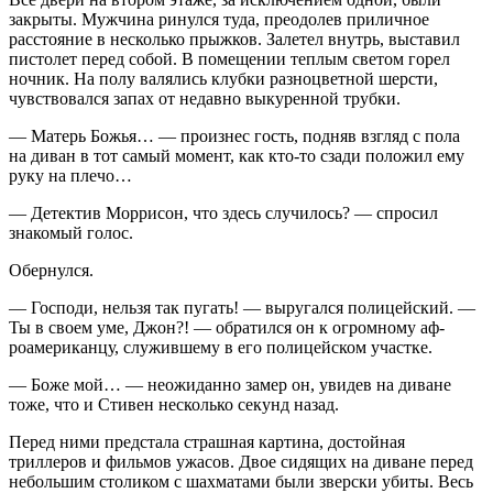
закрыты. Мужчина ринулся туда, преодолев приличное
расстояние в несколько прыжков. Залетел внутрь, выста­вил
пистолет перед собой. В помещении теплым светом го­рел
ночник. На полу валялись клубки разноцветной шер­сти,
чувствовался запах от недавно выкуренной трубки.
— Матерь Божья… — произнес гость, подняв взгляд с пола
на диван в тот самый момент, как кто-то сзади поло­жил ему
руку на плечо…
— Детектив Моррисон, что здесь случилось? — спросил
знакомый голос.
Обернулся.
— Господи, нельзя так пугать! — выругался полицейский. —
Ты в своем уме, Джон?! — обратился он к огромному аф­
роамериканцу, служившему в его полицейском участке.
— Боже мой… — неожиданно замер он, увидев на диване
тоже, что и Стивен несколько секунд назад.
Перед ними предстала страшная картина, достойная
триллеров и фильмов ужасов. Двое сидящих на диване пе­ред
небольшим столиком с шахматами были зверски уби­ты. Весь