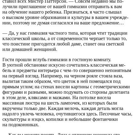
ставил всех Мистер Паттерсон. — Совсем недавно мы по­
лучили приглашение от вашей гимназии отправить к вам
на обучение нашего ребенка. Признаться, я часто слышал
о высоком уровне образования и культуры в вашем учрежде­
нии, поэтому не думая согласился на ваше предложение…
— Да, у нас гимназия частного типа, которая чтит тра­диции
классической школы, а от современности черпает только то,
что поистине пригодится любой даме, станет она светской
или домашней женщиной.
Гости прошли вглубь гимназии в гостиную комнату.
В уютной обстановке искусно сочетались классическая ме­
бель и предметы интерьера с чем–то совершенно непонят­ным
на первый взгляд. Например, на черном рояле стояла ваза,
вылитая таким образом, что цветок в ней помещался под
прямым углом; на стенах висели картины с геометри­ческими
фигурами и разными, можно подумать со сторо­ны дилетанта
в этом деле, кляксами и мазками. На потолке висела
массивная люстра на шесть лампочек, из которых были
вкручены только две. Каждая мелочь, каждая деталь могла
надолго увлечь человека, очутившегося здесь. Песоч­ные часы,
скульптуры и нэцкэ, копилки и небольшие фон­танчики
на подоконниках.
— Как вы можете понять, Лиза с отличием окончила сто­