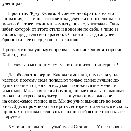
ученицы?!
— Простите, Фрау Хельга. Я совсем не обратила на это
внимания, — виновато ответила девушка и поспешила как
можно быстрее покинуть комнату, не сводя взгляда с Эли­
забет, которой от этого стало и вовсе не по себе, а лицо за­
лилось предательской краской. От злого взгляда жгучей
брюнетки в ее сердце слегка закололо.
Продолжительную паузу прервала миссис Оливия, спросив
Коменданта:
— Насколько мы понимаем, у вас организован интернат?
— Да, абсолютно верно! Как вы заметили, гимназия у нас
частная, поэтому сюда попадают только самые лучшие де­
вушки со всей страны, а их, увы, становится все меньше
и меньше. Мода, светский бомонд, новые идеалы, падающая
мораль и регрессия культуры — опускают все высокое
на самое-самое темное дно. Мы же учим выживать во всем
этом. Здесь проживают и сироты, которые отличились в своих
приютах и готовы следовать из одного общественно­го класса
в другой.
— Хм, оригинально! — улыбнулся Стэнли. — У вас правит