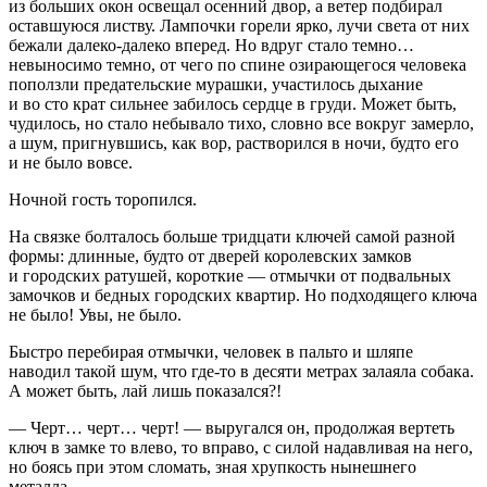
из больших окон освещал осенний двор, а ветер подбирал
оставшуюся листву. Лампочки горели ярко, лучи света от них
бежали далеко-далеко вперед. Но вдруг стало темно…
невыносимо темно, от чего по спине озирающего­ся человека
поползли предательские мурашки, участилось дыхание
и во сто крат сильнее забилось сердце в груди. Может быть,
чудилось, но стало небывало тихо, словно все вокруг замерло,
а шум, пригнувшись, как вор, растворился в ночи, будто его
и не было вовсе.
Ночной гость торопился.
На связке болталось больше тридцати ключей самой разной
формы: длинные, будто от дверей королевских зам­ков
и городских ратушей, короткие — отмычки от подваль­ных
замочков и бедных городских квартир. Но подходяще­го ключа
не было! Увы, не было.
Быстро перебирая отмычки, человек в пальто и шляпе
наводил такой шум, что где-то в десяти метрах залаяла со­бака.
А может быть, лай лишь показался?!
— Черт… черт… черт! — выругался он, продолжая вер­теть
ключ в замке то влево, то вправо, с силой надавливая на него,
но боясь при этом сломать, зная хрупкость нынеш­него
металла.