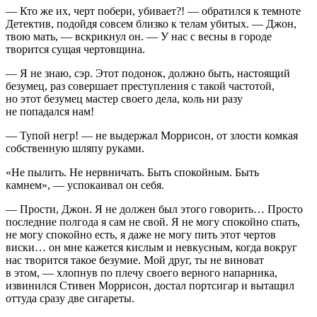
— Кто же их, черт побери, убивает?! — обратился к тем­ноте
Детектив, подойдя совсем близко к телам убитых. — Джон,
твою мать, — вскрикнул он. — У нас с весны в городе
творится сущая чертовщина.
— Я не знаю, сэр. Этот подонок, должно быть, настоя­щий
безумец, раз совершает преступления с такой часто­той,
но этот безумец мастер своего дела, коль ни разу
не попадался нам!
— Тупой негр! — не выдержал Моррисон, от злости ком­кая
собственную шляпу руками.
«Не пылить. Не нервничать. Быть спокойным. Быть
камнем», — успокаивал он себя.
— Прости, Джон. Я не должен был этого говорить… Просто
последние полгода я сам не свой. Я не могу спокой­но спать,
не могу спокойно есть, я даже не могу пить этот чертов
виски… он мне кажется кислым и невкусным, когда вокруг
нас творится такое безумие. Мой друг, ты не вино­ват
в этом, — хлопнув по плечу своего верного напарника,
извинился Стивен Моррисон, достал портсигар и вытащил
оттуда сразу две сигареты.