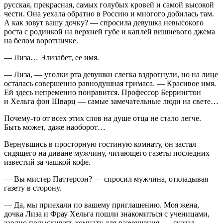
русская, прекрасная, самых голубых кровей и самой высокой
чести. Она уехала обратно в Россию и многого добилась там.
А как зовут вашу дочку? — спросила девуш­ка невысокого
роста с родинкой на верхней губе и каплей вишневого джема
на белом воротничке.
— Лиза… Элизабет, ее имя.
— Лиза, — уголки рта девушки слегка вздрогнули, но на лице
осталась совершенно равнодушная гримаса. — Краси­вое имя.
Ей здесь непременно понравится. Профессор Бер­рингтон
и Хельга фон Шварц — самые замечательные люди на свете…
Почему-то от всех этих слов на душе отца не стало лег­че.
Быть может, даже наоборот…
Вернувшись в просторную гостиную комнату, он застал
сидящего на диване мужчину, читающего газеты послед­них
известий за чашкой кофе.
— Вы мистер Паттерсон? — спросил мужчина, отклады­вая
газету в сторону.
— Да, мы приехали по вашему приглашению. Моя жена,
дочка Лиза и Фрау Хельга пошли знакомиться с ученица­ми,
заодно подыскивать комнату для размещения, — сказал