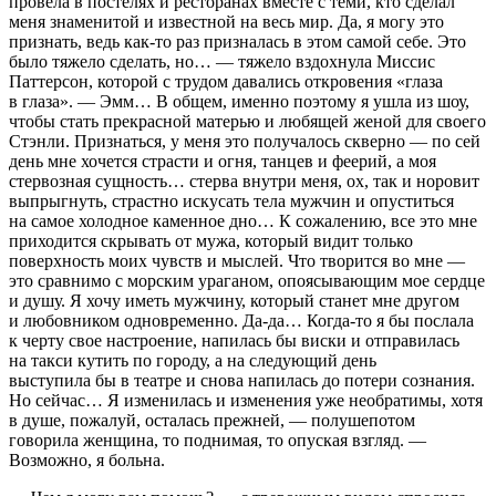
провела в постелях и ресторанах вместе с теми, кто сделал
меня знаменитой и известной на весь мир. Да, я могу это
признать, ведь как-то раз призналась в этом самой себе. Это
было тяжело сделать, но… — тяжело вздохнула Мис­сис
Паттерсон, которой с трудом давались откровения «глаза
в глаза». — Эмм… В общем, именно поэтому я ушла из шоу,
чтобы стать прекрасной матерью и любящей же­ной для своего
Стэнли. Признаться, у меня это получалось скверно — по сей
день мне хочется страсти и огня, танцев и феерий, а моя
стервозная сущность… стерва внутри меня, ох, так и норовит
выпрыгнуть, страстно искусать тела мужчин и опуститься
на самое холодное каменное дно… К сожалению, все это мне
приходится скрывать от мужа, который видит только
поверхность моих чувств и мыслей. Что творится во мне —
это сравнимо с морским ураганом, опоясывающим мое сердце
и душу. Я хочу иметь мужчину, который станет мне другом
и любовником одновременно. Да-да… Когда-то я бы послала
к черту свое настроение, на­пилась бы виски и отправилась
на такси кутить по городу, а на следующий день
выступила бы в театре и снова напи­лась до потери сознания.
Но сейчас… Я изменилась и из­менения уже необратимы, хотя
в душе, пожалуй, осталась прежней, — полушепотом
говорила женщина, то поднимая, то опуская взгляд. —
Возможно, я больна.