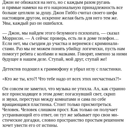
Джон не обижался на него, но с каждым разом ругань
и прямые намеки на его национальную принадлежность все
больше цепляли за душу. Джон Гиббз считал своего шефа
настоящим другом, искренне желая быть для него тем же.
Увы, каждый раз он ошибался.
— Джон, мы найдем этого безумного психопата, — сказал
Моррисон. — А сейчас проверь, есть ли в доме телефон…
Если нет, мы съездим до участка и вернемся с криминали­
стами. Раз мы не можем понять убийцу логически, пусть нам
помогут ребята с колбами и мазками. Говорят, именно за ними
будущее в нашем деле. Ступай, мой друг, ступай же!
Детектив подошел к граммофону и убрал иглу с пла­стинки.
«Кто же ты, кто?! Что тебе надо от всех этих несчаст­ных?!»
Он совсем не заметил, что музыка не утихла. Ах, как странно
все происходящее в этом доме: погаснувший свет, скрип
и звуки, перестуки между комнатами и сама по себе
вращающаяся пластинка. Стоит только присмотреться.
Человек. Человек слишком прост. Как только он получает
устраивающий его ответ, он тут же забывает про свои ми­
стические догадки, словно пространство простым решени­ем
хочет увести его от истины.