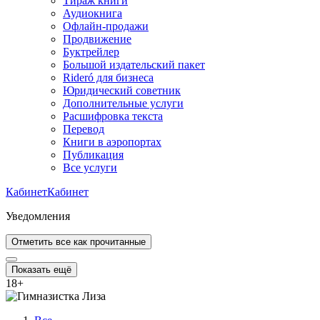
Тираж книги
Аудиокнига
Офлайн-продажи
Продвижение
Буктрейлер
Большой издательский пакет
Rideró для бизнеса
Юридический советник
Дополнительные услуги
Расшифровка текста
Перевод
Книги в аэропортах
Публикация
Все услуги
Кабинет
Кабинет
Уведомления
Отметить все как прочитанные
Показать ещё
18
+