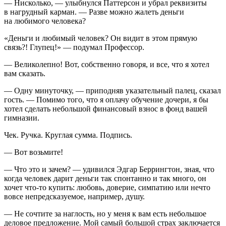
— Нисколько, — улыбнулся Паттерсон и убрал реквизи­ты
в нагрудный карман. — Разве можно жалеть деньги
на любимого человека?
«Деньги и любимый человек? Он видит в этом прямую
связь?! Глупец!»
— подумал Профессор.
— Великолепно! Вот, собственно говоря, и все, что я хо­тел
вам сказать.
— Одну минуточку, — приподняв указательный палец, сказал
гость. — Помимо того, что я оплачу обучение дочери, я бы
хотел сделать небольшой финансовый взнос в фонд вашей
гимназии.
Чек. Ручка. Круглая сумма. Подпись.
— Вот возьмите!
— Что это и зачем? — удивился Эдгар Беррингтон, зная, что
когда человек дарит деньги так спонтанно и так много, он
хочет что-то купить: любовь, доверие, симпатию или не­что
вовсе непредсказуемое, например, душу.
— Не сочтите за наглость, но у меня к вам есть неболь­шое
деловое предложение. Мой самый большой страх заключается