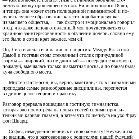
личную школу прошедшей весной. Ей исполнилось 18 лет,
и теперь она может стать полноценной гимназисткой и по­
лучить лучшее образование, как это подобает девушке
из высшего общества, — так быстро и эмоционально говорил
отец, что даже неподготовленный мог почувствовать его
крайнюю заинтересованность в обучении дочери, словно ему
это было в сотни крат важнее, чем ей.
Он, Лиза и жена сели на диван напротив. Между Класс­ной
Дамой и гостями стоял стеклянный столик причудли­вой
формы — широкий, но не длинный — посередине ко­торого,
пожалуй, вмещалась только шахматная доска, а по бокам была
куча свободного места.
— Мистер Паттерсон, вы, верно, заметили, что в гим­назии мы
преподаем самые разнообразные дисциплины, переплетая
в единое целое теорию и практику…
Разговор прервала вошедшая в гостиную гимназистка,
которая зло посмотрела на новых гостей своими пронзи­
тельными карими глазами, а затем что-то шепнула на ухо Фрау
фон Шварц.
— София, немедленно вернись в свою комнату! Неужели ты
не видишь, что я разговариваю с родителями нашей бу­дущей