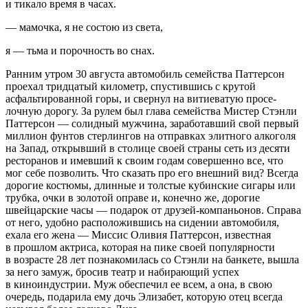
и тикало время в часах.
— мамочка, я не состою из света,
я — тьма и порочность во снах.
Ранним утром 30 августа автомобиль семейства Паттер­сон
проехал тридцатый километр, спустившись с крутой
асфальтированной горы, и свернул на витиеватую просе­
лочную дорогу. За рулем был глава семейства Мистер Стэн­ли
Паттерсон — солидный мужчина, заработавший свой первый
миллион фунтов стерлингов на отправках элитно­го алкоголя
на Запад, открывший в столице своей страны сеть из десяти
ресторанов и имевший к своим годам со­вершенно все, что
мог себе позволить. Что сказать про его внешний вид? Всегда
дорогие костюмы, длинные и толстые кубинские сигары или
трубка, очки в золотой оправе и, ко­нечно же, дорогие
швейцарские часы — подарок от друзей-компаньонов. Справа
от него, удобно расположившись на сидении автомобиля,
ехала его жена — Миссис Оливия Паттерсон, известная
в прошлом актриса, которая на пике своей популярности
в возрасте 28 лет познакомилась со Стэнли на банкете, вышла
за него замуж, бросив театр и набирающий успех
в киноиндустрии. Муж обеспечил ее всем, а она, в свою
очередь, подарила ему дочь Элизабет, которую отец всегда