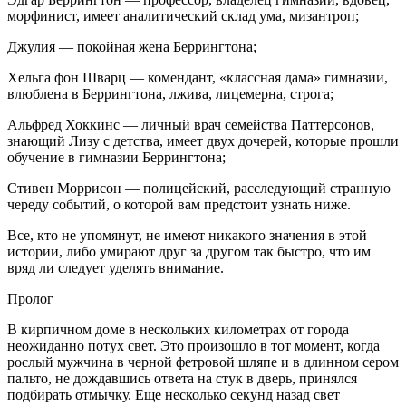
морфинист, имеет анали­тический склад ума, мизантроп;
Джулия
— покойная жена Беррингтона;
Хельга фон Шварц
— комендант, «классная дама» гимназии,
влюблена в Беррингтона, лжива, лицемерна, строга;
Альфред Хоккинс
— личный врач семейства Паттерсонов,
знающий Лизу с детства, имеет двух дочерей, которые прошли
обучение в гимназии Беррингтона;
Стивен Моррисон
— полицейский, расследующий странную
череду событий, о кото­рой вам предстоит узнать ниже.
Все, кто не упомянут, не имеют никакого значения в этой
истории, либо умирают друг за другом так быстро, что им
вряд ли следует уделять внимание.
Пролог
В кирпичном доме в нескольких километрах от города
неожиданно потух свет. Это произошло в тот момент, ког­да
рослый мужчина в черной фетровой шляпе и в длин­ном сером
пальто, не дождавшись ответа на стук в дверь, принялся
подбирать отмычку. Еще несколько секунд на­зад свет