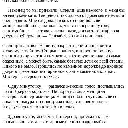
называл более ласково Лиза.
— Наконец-то мы приехали, Стэнли. Еще немного, и меня бы
начало укачивать. Так рано и так далеко от дома мы не ездили
очень давно. Мне следовало взять с собой боль­ше
минеральной воды, ты знаешь, что я не переношу езду
в автомобиле, — сетовала жена, выходя из авто и открывая
дверь своей дочери. — Элизабет, возьми свои вещи…
Отец припарковал машину, закрыл двери и направился
к своему семейству. Открыв калитку, они вошли во вну­
тренний двор частной гимназии, в которую попадали са­мые
одаренные, а может быть, самые богатые дети со всей страны.
Никого не было. Прошлись по каменной дорожке до входной
двери в трехэтажное старинное здание камен­ной кладки.
Мистер Паттерсон постучал.
— Одну минуточку, — раздался женский голос, послыша­лись
шаги. Дверь отворилась. На пороге стояла женщина
со строгими чертами лица. На вид ей было чуть больше со­
рока лет; аккуратно подстриженная, в деловом платье
и с двумя толстыми книгами в руках.
— Здравствуйте, мы семья Паттерсон, приехали к вам
в гимназию. Лиза… Лиза, немедленно поздоровайся.