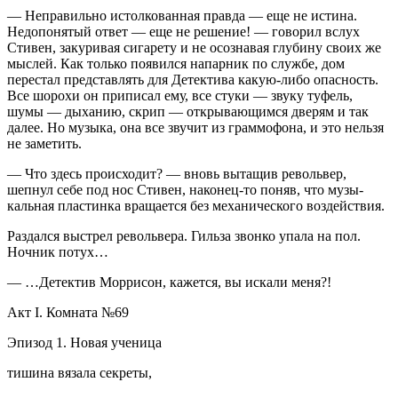
— Неправильно истолкованная правда — еще не исти­на.
Недопонятый ответ — еще не решение! — говорил вслух
Стивен, закуривая сигарету и не осознавая глубину своих же
мыслей. Как только появился напарник по службе, дом
перестал представлять для Детектива какую-либо опас­ность.
Все шорохи он приписал ему, все стуки — звуку ту­фель,
шумы — дыханию, скрип — открывающимся дверям и так
далее. Но музыка, она все звучит из граммофона, и это нельзя
не заметить.
— Что здесь происходит? — вновь вытащив револьвер,
шепнул себе под нос Стивен, наконец-то поняв, что музы­
кальная пластинка вращается без механического воздей­ствия.
Раздался выстрел револьвера. Гильза звонко упала на пол.
Ночник потух…
— …Детектив Моррисон, кажется, вы искали меня?!
Акт I. Комната №69
Эпизод 1. Новая ученица
тишина вязала секреты,