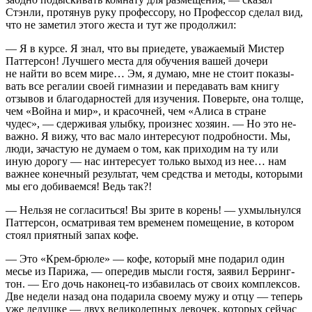
Стэнли, протянув руку профессору, но Профессор сделал вид,
что не заметил этого жеста и тут же продолжил:
— Я в курсе. Я знал, что вы приедете, уважаемый Мистер
Паттерсон! Лучшего места для обучения вашей дочери
не найти во всем мире… Эм, я думаю, мне не стоит показы­
вать все регалии своей гимназии и передавать вам книгу
отзывов и благодарностей для изучения. Поверьте, она тол­ще,
чем «Война и мир», и красочней, чем «Алиса в стране
чудес», — сдерживая улыбку, произнес хозяин. — Но это не­
важно. Я вижу, что вас мало интересуют подробности. Мы,
люди, зачастую не думаем о том, как приходим на ту или
иную дорогу — нас интересует только выход из нее… нам
важнее конечный результат, чем средства и методы, кото­рыми
мы его добиваемся! Ведь так?!
— Нельзя не согласиться! Вы зрите в корень! — ухмыль­нулся
Паттерсон, осматривая тем временем помещение, в котором
стоял приятный запах кофе.
— Это «Крем-брюле» — кофе, который мне подарил один
месье из Парижа, — опередив мысли гостя, заявил Берринг­
тон. — Его дочь наконец-то избавилась от своих комплек­сов.
Две недели назад она подарила своему мужу и отцу — теперь
уже дедушке — двух великолепных девочек, которых сейчас