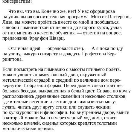
консерватизм?
— Что вы, что вы. Конечно же, нет! У нас сформирова­
на уникальная воспитательная программа. Миссис Пат­терсон,
Лиза, вы можете пройтись вместе со мной и пооб­щаться
с любой гимназисткой от первого до второго курса, узнав
от них мнения о качестве обучения, — ответив на во­прос,
предложила Фрау фон Шварц.
— Отличная идея! — обрадовался отец. — А я пока пой­ду
на улицу, выкурю сигарету и дождусь Профессора Бер­
рингтона.
Если посмотреть на гимназию с высоты птичьего по­лета,
можно увидеть прямоугольный двор, окруженный
металлической оградой и средний по величине дом пере­
вернутой Т-образной формы. Перед домом слева стоит не­
большая беседка, выкрашенная в белый цвет. Справа по кругу
расположились деревянные скамейки и несколько столиков,
где в теплые весенние и летние дни гимназистки могут
гулять, читать друг другу стихи или слушать лекции
по культурологии и философии. Во внутреннем дворе, вы­йти
в который можно было и через черный ход дома, стоит
несколько качелей, сиденья которых крепятся толстыми
металлическими цепями.