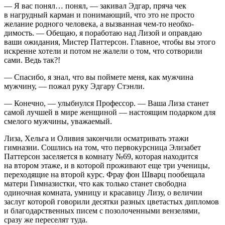
— Я вас понял… понял, — закивал Эдгар, пряча чек
в нагрудный карман и понимающий, что это не просто
желание родного человека, а вызванная чем-то необхо­
димость. — Обещаю, я поработаю над Лизой и оправдаю
ваши ожидания, Мистер Паттерсон. Главное, чтобы вы этого
искренне хотели и потом не жалели о том, что со­творили
сами. Ведь так?!
— Спасибо, я знал, что вы поймете меня, как мужчина
мужчину, — пожал руку Эдгару Стэнли.
— Конечно, — улыбнулся Профессор. — Ваша Лиза ста­нет
самой лучшей в мире женщиной — настоящим подар­ком для
смелого мужчины, уважаемый.
Лиза, Хельга и Оливия закончили осматривать этажи
гимназии. Сошлись на том, что первокурсница Элизабет
Паттерсон заселяется в комнату №69, которая находится
на втором этаже, и в которой проживают еще три учени­цы,
переходящие на второй курс. Фрау фон Шварц пообе­щала
матери Гимназистки, что как только станет свободна
одиночная комната, умницу и красавицу Лизу, о величии
заслуг которой говорили десятки разных цветастых дипло­мов
и благодарственных писем с позолоченными вензеля­ми,
сразу же переселят туда.