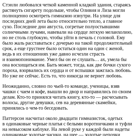
Стэнли любовался четкой каменной кладкой здания, стараясь
растянуть сигарету подольше, чтобы Оливия и Лиза могли
полноценно осмотреть гимназию изнутри. На улице для
последних дней лета было относительно тепло, а главное
сухо. Последние дни августа, согретые полуостыв­шими
солнечными лучами, навевали на сердце легкую меланхолию,
но не столь глубокую, чтобы уйти в печаль с головой. Ему
было жаль расставаться с дочерью на такой продолжительный
срок, а еще грустнее было остаться один на один с женой,
ведь в их отношениях уже давно исчезли страсть
и взаимопонимание. Умел бы он ее слушать… ах, умела бы
она восхищаться им. Быть может, тогда, как две бочки сухого
пороха, взорвались их сердца и от вспышки зажглась любовь.
Но уже не сейчас. Есть то, что никогда не вернет любовь.
Неожиданно, словно по чьей-то команде, ученицы, взяв
чашки с чаем и кофе, вышли во двор и направились по сво­им
делам. Кто-то принялся читать книгу, кто-то — расчесы­вать
волосы, другие девушки, сев на деревянные скамейки,
принялись о чем-то беседовать.
Паттерсон насчитал около двадцати гимназисток, оде­тых
в одинаковые черные платья с белыми воротничками и туфли
на невысоком каблуке. На левой руке у каждой были надеты
одинаковые золотые часики, на шее — золотые це­почки