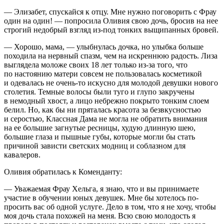
— Элизабет, спускайся к отцу. Мне нужно поговорить с Фрау
один на один! — попросила Оливия свою дочь, бросив на нее
строгий недобрый взгляд из-под тонких выщипан­ных бровей.
— Хорошо, мама, — улыбнулась дочка, но улыбка больше
походила на нервный спазм, чем на искреннюю радость. Лиза
выглядела моложе своих 18 лет только из-за того, что
по настоянию матери совсем не пользовалась косметикой
и одевалась не очень-то искусно для молодой девушки но­вого
столетия. Темные волосы были туго и глупо закруче­ны
в немодный хвост, а лицо небрежно покрыто тонким слоем
белил. Но, как бы ни пряталась красота за безвкус­ностью
и серостью, Классная Дама не могла не обратить внимания
на ее большие загнутые ресницы, худую длин­ную шею,
большие глаза и пышные губы, которые могли бы стать
причиной зависти светских модниц и соблазном для
кавалеров.
Оливия обратилась к Коменданту:
— Уважаемая Фрау Хельга, я знаю, что и вы принимаете
участие в обучении юных девушек. Мне бы хотелось по­
просить вас об одной услуге. Дело в том, что я не хочу, что­бы
моя дочь стала похожей на меня. Всю свою молодость я