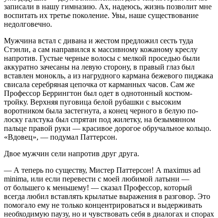
записали в нашу гимназию. Ах, надеюсь, жизнь по­зволит мне
воспитать их третье поколение. Увы, наше су­ществование
недолговечно.
Мужчина встал с дивана и жестом предложил сесть туда
Стэнли, а сам направился к массивному кожаному креслу
напротив. Густые черные волосы с мелкой проседью были
аккуратно зачесаны на левую сторону, в правый глаз был
вставлен монокль, а из нагрудного кармана бежевого пиджака
свисала серебряная цепочка от карманных часов. Сам же
Профессор Беррингтон был одет в однотонный ко­стюм-
тройку. Верхняя пуговица белой рубашки с высоким
воротником была застегнута, а конец черного в белую по­
лоску галстука был спрятан под жилетку, на безымянном
пальце правой руки — красивое дорогое обручальное коль­цо.
«Вдовец», — подумал Паттерсон.
Двое мужчин сели напротив друг друга.
— А теперь по существу, Мистер Паттерсон!
A maximus ad
minima,
или если перевести с моей любимой латыни —
от большего к меньшему
! — сказал Профессор, который
всегда любил вставлять крылатые выражения в разговор. Это
помогало ему не только концентрироваться и выдер­живать
необходимую паузу, но и чувствовать себя в диало­гах и спорах