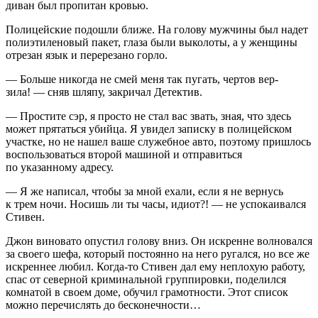
диван был пропитан кровью.
Полицейские подошли ближе. На голову мужчины был надет
полиэтиленовый пакет, глаза были выколоты, а у женщины
отрезан язык и перерезано горло.
— Больше никогда не смей меня так пугать, чертов вер­
зила! — сняв шляпу, закричал Детектив.
— Простите сэр, я просто не стал вас звать, зная, что здесь
может прятаться убийца. Я увидел записку в поли­цейском
участке, но не нашел ваше служебное авто, поэто­му пришлось
воспользоваться второй машиной и отпра­виться
по указанному адресу.
— Я же написал, чтобы за мной ехали, если я не вернусь
к трем ночи. Носишь ли ты часы, идиот?! — не успокаивался
Стивен.
Джон виновато опустил голову вниз. Он искренне вол­новался
за своего шефа, который постоянно на него ругал­ся, но все же
искреннее любил. Когда-то Стивен дал ему неплохую работу,
спас от северной криминальной группи­ровки, поделился
комнатой в своем доме, обучил грамотно­сти. Этот список
можно перечислять до бесконечности…