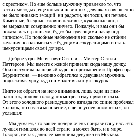
с крестиком. Но еще больше мужчину привлекло то, что
в этих молодых, еще юных и невинных девушках совер­шенно
не было никаких эмоций: ни радости, ни тоски, ни печали.
Каменные, бледные, словно неживые, кукольные лица
не выражали совершенно ничего. Пожалуй, и вам они бы
показались странными, будто бы гуляющими наяву под
гипнозом. Но подобные наблюдения ни сколько не отбили
желания познакомиться с будущими сокурсницами и стар­
шекурсницами своей дочери.
— Доброе утро. Меня зовут Стэнли… Мистер Стэнли
Паттерсон. Мы вместе с женой привезли сюда нашу дочку.
Она поступила на первый курс по приглашению Профес­сора
Беррингтона, — вежливо обратился к девушкам муж­чина,
подыскивая урну, куда он может выкинуть окурок.
Никто не обратил на него внимания, лишь одна из гим­
назисток, подняв голову, посмотрела ему прямо в глаза.
От этого холодного равнодушного взгляда по спине пробежал
холодок, но спустя мгновение, еще не успев опомниться, он
услышал:
— Мы думаем, что вашей дочери очень понравится у нас. Это
лучшая гимназия во всей стране, а может быть, и в мире.
Говорят, не так давно ее закончила девушка из Мо­сквы: