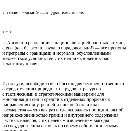
Из главы седьмой: — к здравому смыслу
* * *
…А именно революция с национализацией частных вотчин,
сняла (как бы это ни звучало парадоксально!) — все препоны
и преграды с границами и нормами, обусловленными
множеством условностей с их неприкосновенностью
к частному праву!
И, по сути, освободила всю Россию для беспрепятственного
сосредоточения природных и трудовых ресурсов
с тактическими и стратегическими маневрами для
консолидации сил и средств в отдельных прорывных
направлениях внутренней и внешней политики
государства — что как раз и сдерживалось принципиальной
неприкосновенностью границ и внутреннего содержания
частных наделов, с их целевым извлечением выгоды
из государственных земель по своему собственническому
усмотрению.…