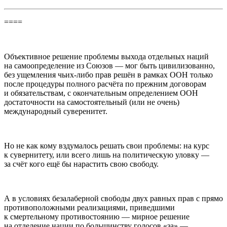
====
Объективное решение проблемы выхода отдельных наций
на самоопределение из Союзов — мог быть цивилизованно,
без ущемления чьих-либо прав решён в рамках ООН только
после процедуры полного расчёта по прежним договорам
и обязательствам, с окончательным определением ООН
достаточности на самостоятельный (или не очень)
международный суверенитет.
Но не как кому вздумалось решать свои проблемы: на курс
к сувернитету, или всего лишь на политическую уловку —
за счёт кого ещё бы нарастить свою свободу.
А в условиях безалаберной свободы двух равных прав с прямо
противоположными реализациями, приведшими
к смертельному противостоянию — мирное решение
на отделение нации по большинству голосов «за» —