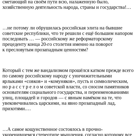
сметающий на своём пути всю, налаженную было,
хозяйственную деятельность народа, страны и государства!…
…не потому ли обрушилась российская элита на бывшие
советские республики, что те решили с ещё большим напором
последовать … — российскому же реформаторскому
прецеденту конца 20-го столетия именно на поворот
к пресловутым прозападным ценностям?
Который с тем же вандализмом прошёлся катком прежде всего
по самому российскому народу с уничижительными
ярлыками «совков» и «комуняков», пусть и символическим,
но р а с с т р е л о м советской власти, со сносом памятников
основателям социального государства, и переименованиями
улиц, площадей и городов — с явным намёком на те, что
увековечивались царскими, на явно прозападный лад,
прихотями.…
…А самое кощунственное состоялось в прочно-
укоренившемся стереотипе мышления, согласно которому все