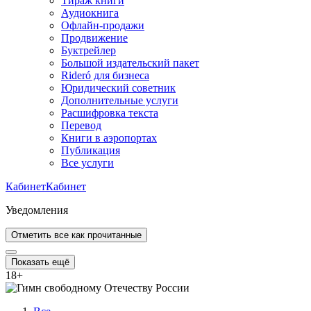
Тираж книги
Аудиокнига
Офлайн-продажи
Продвижение
Буктрейлер
Большой издательский пакет
Rideró для бизнеса
Юридический советник
Дополнительные услуги
Расшифровка текста
Перевод
Книги в аэропортах
Публикация
Все услуги
Кабинет
Кабинет
Уведомления
Отметить все как прочитанные
Показать ещё
18
+