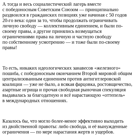
А тогда и весь социалистический лагерь вместе
с победоносным Советским Союзом — принципиально
раздвоился в гражданских позициях уже начиная с 50 годов
20-го века: одни за то, чтобы продолжать ограничивать
личную свободу — коллективным единением, и были по-
своему правы, а другие принялись возмущаться
ограничениями права на личную и частную свободу
по собственному усмотрению — и тоже были по-своему
правы!
То есть, никаких идеологических занавесов «железного»
пошиба, с победоносным окончанием Второй мировой общим
централизованным единением против антигитлеровской
коалиции — уже не было, а всякая фарцовка, ростовщичество,
азартные игрища и прочая свободная рыночная спекуляция
выдавалась за благодатную и всё нарастающую «оттепель»
в международных отношениях.
Казалось бы, что могло более-менее эффективно выходить
из двойственной правоты: либо свобода, и её вынужденные
ограничения — по мере нарастания жертв и ущербов.