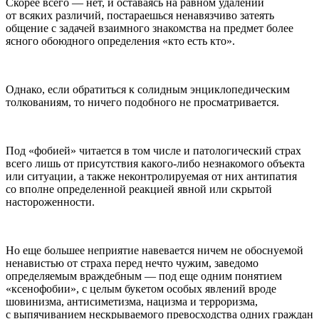
Скорее всего — нет, и оставаясь на равном удалении
от всяких различий, постараешься ненавязчиво затеять
общение с задачей взаимного знакомства на предмет более
ясного обоюдного определения «кто есть кто».
Однако, если обратиться к солидным энциклопедическим
толкованиям, то ничего подобного не просматривается.
Под «фобией» читается в том числе и патологический страх
всего лишь от присутствия какого-либо незнакомого объекта
или ситуации, а также неконтролируемая от них антипатия
со вполне определенной реакцией явной или скрытой
настороженности.
Но еще большее неприятие навевается ничем не обоснуемой
ненавистью от страха перед нечто чужим, заведомо
определяемым враждебным — под еще одним понятием
«ксенофобии», с целым букетом особых явлений вроде
шовинизма, антисиметизма, нацизма и терроризма,
с выпячиванием нескрываемого превосходства одних граждан