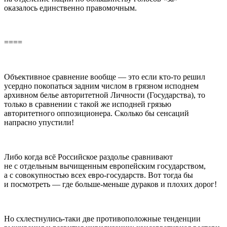
оказалось единственно правомочным.
====
Объективное сравнение вообще — это если кто-то решил
усердно покопаться задним числом в грязном исподнем
архивном белье авторитетной Личности (Государства), то
только в сравнении с такой же исподней грязью
авторитетного оппозиционера. Сколько бы сенсаций
напрасно упустили!
Либо когда всё Российское раздолье сравнивают
не с отдельным вычищенным европейским государством,
а с совокупностью всех евро-государств. Вот тогда бы
и посмотреть — где больше-меньше дураков и плохих дорог!
Но схлестнулись-таки две противоположные тенденции