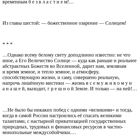
временным б е з в л а с т и е м!…
Из главы шестой: — божественное озарение — Солнцем!
* * *
…Однако всему белому свету доподлинно известно: не что
иное, а Его Величество Солнце — куда как раньше и реальнее
абстрактных Божеств во Вселенной, дарит нам, землянам
и время земное, и тепло земное, и атмосферу,
способствующую жизни, и саму, совершено реальную,
напрочь лишённую мистики — жизнь в с е м у ж и в о м у н
а н а ш е й, выходит, г р е ш н о й Земле. И только — на ней!…
…Не было бы никаких побед с одними «великими» и тогда,
когда в самой России настроились её спасать великими
талантами, с настырной приватизацией государственных
природных, трудовых и финансовых ресурсов в частно-
монопольные междусобойчики.…