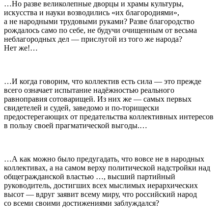
…Но разве великолепные дворцы и храмы культуры,
искусства и науки возводились «их благородиями»,
а не народными трудовыми руками? Разве благородство
рождалось само по себе, не будучи очищенным от весьма
неблагородных дел — прислугой из того же народа?
Нет же!…
…И когда говорим, что коллектив есть сила — это прежде
всего означает испытание надёжностью реального
равноправия сотоварищей. Из них же — самых первых
свидетелей и судей, заведомо и по-торищески
предостерегающих от предательства коллективных интересов
в пользу своей прагматической выгоды.…
…А как можно было предугадать, что вовсе не в народных
коллективах, а на самом верху политической надстройки над
общегражданской властью …, высший партийный
руководитель, достигших всех мыслимых иерархических
высот — вдруг заявит всему миру, что российский народ
со всеми своими достижениями заблуждался?