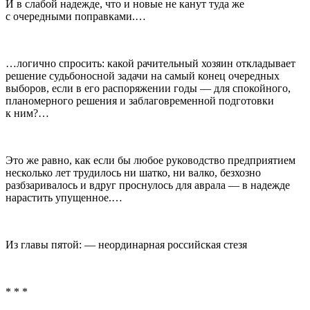
И в слабой надежде, что и новые не канут туда же
с очередными поправками.…
…логично спросить: какой рачительный хозяин откладывает
решение судьбоносной задачи на самый конец очередных
выборов, если в его распоряжении годы — для спокойного,
планомерного решения и заблаговременной подготовки
к ним?…
Это же равно, как если бы любое руководство предприятием
несколько лет трудилось ни шатко, ни валко, безхозно
разбзаривалось и вдруг проснулось для аврала — в надежде
нарастить упущенное.…
Из главы пятой: — неординарная российская стезя
* * *