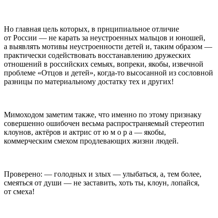
Но главная цель которых, в прнципиальное отличие
от России — не карать за неустроенных мальцов и юношей,
а выявлять мотивы неустроенности детей и, таким образом —
практически содействовать восстанавлению дружеских
отношений в российских семьях, вопреки, якобы, извечной
проблеме «Отцов и детей», когда-то высосанной из сословной
разницы по материальному достатку тех и других!
Мимоходом заметим также, что именно по этому признаку
совершенно ошибочен весьма распространяемый стереотип
клоунов, актёров и актрис от ю м о р а — якобы,
коммерческим смехом продлевающих жизни людей.
Проверено: — голодных и злых — улыбаться, а, тем более,
смеяться от души — не заставить, хоть ты, клоун, лопайся,
от смеха!