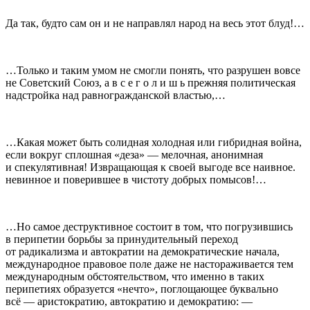
Да так, будто сам он и не направлял народ на весь этот блуд!…
…Только и таким умом не смогли понять, что разрушен вовсе
не Советский Союз, а в с е г о л и ш ь прежняя политическая
надстройка над равногражданской властью,…
…Какая может быть солидная холодная или гибридная война,
если вокруг сплошная «деза» — мелочная, анонимная
и спекулятивная! Извращающая к своей выгоде все наивное.
невинное и поверившее в чистоту добрых помысов!…
…Но самое деструктивное состоит в том, что погрузившись
в перипетии борьбы за принудительный переход
от радикализма и автократии на демократические начала,
международное правовое поле даже не настораживается тем
международным обстоятельством, что именно в таких
перипетиях образуется «нечто», поглощающее буквально
всё — аристократию, автократию и демократию: —