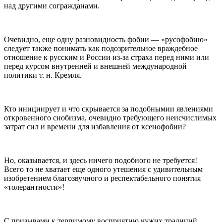
над другими согражданами.
Очевидно, еще одну разновидность фобии — «русофобию»
следует также понимать как подозрительное враждебное
отношение к русским и России из-за страха перед ними или
перед курсом внутренней и внешней международной
политики т. н. Кремля.
Кто инициирует и что скрывается за подобнымии явлениями
откровенного снобизма, очевидно требующего неисчислимых
затрат сил и времени для избавления от ксенофобии?
Но, оказывается, и здесь ничего подобного не требуется!
Всего то не хватает еще одного утешения с удивительным
изобретением благозвучного и респектабельного понятия
«толерантности»!
С призывами к терпимому восприятию чужих традиций