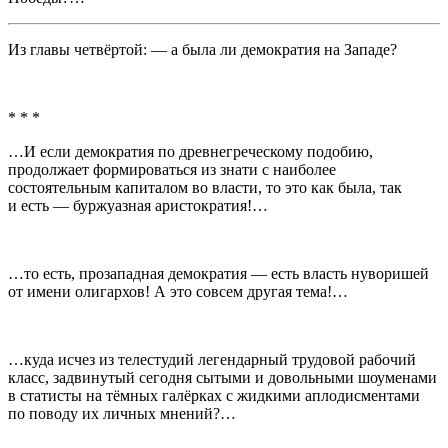
Из главы четвёртой: — а была ли демократия на Западе?
* * *
…И если демократия по древнегреческому подобию,
продолжает формироваться из знати с наиболее
состоятельным капиталом во власти, то это как была, так
и есть — буржуазная аристократия!…
…то есть, прозападная демократия — есть власть нуворишей
от имени олигархов! А это совсем другая тема!…
…куда исчез из телестудий легендарный трудовой рабочий
класс, задвинутый сегодня сытыми и довольными шоуменами
в статисты на тёмных галёрках с жидкими аплодисментами
по поводу их личных мнений?…