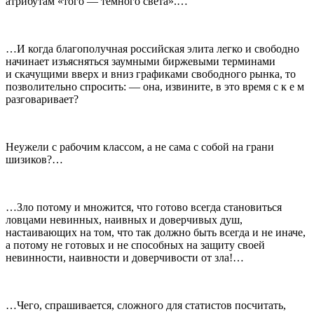
атрибутам «того — тёмного света».…
…И когда благополучная российская элита легко и свободно
начинает изъясняться заумными биржевыми терминами
и скачущими вверх и вниз графиками свободного рынка, то
позволительно спросить: — она, извините, в это время с к е м
разговаривает?
Неужели с рабочим классом, а не сама с собой на грани
шизиков?…
…Зло потому и множится, что готово всегда становиться
ловцами невинных, наивных и доверчивых душ,
настаивающих на том, что так должно быть всегда и не иначе,
а потому не готовых и не способных на защиту своей
невинности, наивности и доверчивости от зла!…
…Чего, спрашивается, сложного для статистов посчитать,