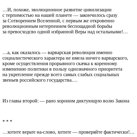
…И, похоже, эволюционное развитие цивилизации
с терпимостью на нашей планете — закончилось сразу
за Сотворением Вселенной, с первым же откровенно
революционным нетерпением беспощадной борьбы
за превосходсво одной избранной Веры над остальными!…
…а, как оказалось — варварская революция именно
социалистического характера не имела ничего варварского,
кроме осуществления прорывного скачка к коренному
изменению политики в пользу однозначного приоритета
на укрепление прежде всего самых слабых социальных
звеньев российского государства.…
Из главы второй: — рано хороним диктующую волю Закона
* * *
…хотите верьте на-слово, хотите — проверяйте фактически!…