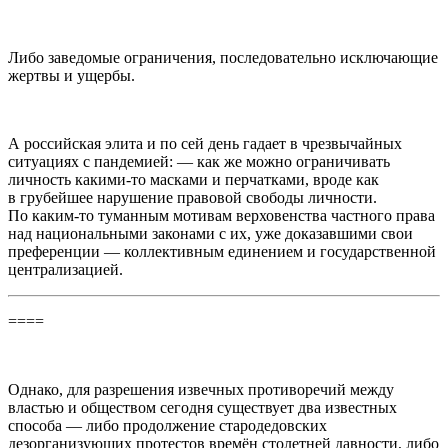
Либо заведомые ограничения, последовательно исключающие
жертвы и ущербы.
А российская элита и по сей день гадает в чрезвычайных
ситуациях с пандемией: — как же можно ограничивать
личность какими-то масками и перчатками, вроде как
в грубейшее нарушение правовой свободы личности.
По каким-то туманным мотивам верховенства частного права
над национальными законами с их, уже доказавшими свои
преференции — коллективным единением и государственной
централизацией.
====
Однако, для разрешения извечных противоречий между
властью и обществом сегодня существует два известных
способа — либо продолжение стародедовских
дезорганизующих протестов времён столетней давности, либо