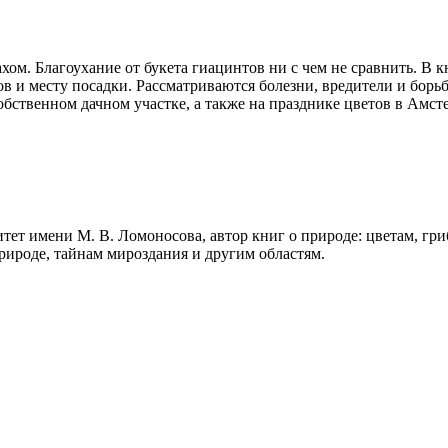
м. Благоухание от букета гиацинтов ни с чем не сравнить. В к
в и месту посадки. Рассматриваются болезни, вредители и борь
обственном дачном участке, а также на празднике цветов в Амст
тет имени М. В. Ломоносова, автор книг о природе: цветам, г
рироде, тайнам мироздания и другим областям.