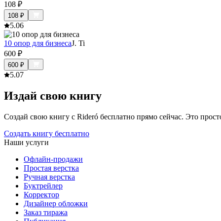
108
₽
108
₽
5.0
6
10 опор для бизнеса
J. Ti
600
₽
600
₽
5.0
7
Издай свою книгу
Создай свою книгу с Rideró бесплатно прямо сейчас. Это просто,
Создать книгу бесплатно
Наши услуги
Офлайн-продажи
Простая верстка
Ручная верстка
Буктрейлер
Корректор
Дизайнер обложки
Заказ тиража