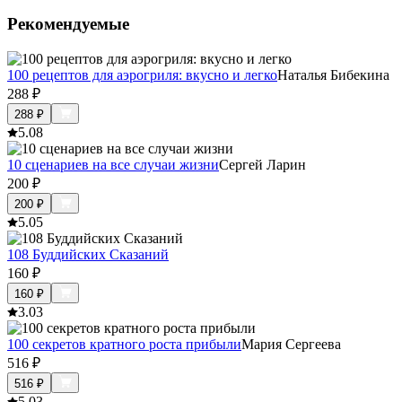
Рекомендуемые
100 рецептов для аэрогриля: вкусно и легко
Наталья Бибекина
288
₽
288
₽
5.0
8
10 сценариев на все случаи жизни
Сергей Ларин
200
₽
200
₽
5.0
5
108 Буддийских Сказаний
160
₽
160
₽
3.0
3
100 секретов кратного роста прибыли
Мария Сергеева
516
₽
516
₽
5.0
3