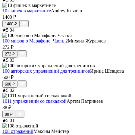
10 фишек в маркетинге
Andrey Kuzmin
1400
₽
1400
₽
5.0
4
100 мифов о Марафоне. Часть 2
Михаил Журавлев
272
₽
272
₽
5.0
3
100 авторских упражнений для тренингов
Ирина Шевцова
600
₽
600
₽
5.0
2
1011 упражнений со скакалкой
Артем Патрикеев
88
₽
88
₽
5.0
1
108 отражений
Максим Мейстер