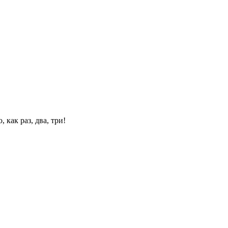
 как раз, два, три!