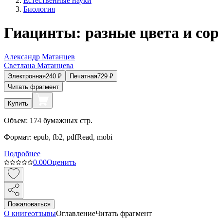
Естественные науки
Биология
Гиацинты: разные цвета и сор
Александр Матанцев
Светлана Матанцева
Электронная
240
₽
Печатная
729
₽
Читать фрагмент
Купить
Объем:
174
бумажных стр.
Формат:
epub, fb2, pdfRead, mobi
Подробнее
0.0
0
Оценить
Пожаловаться
О книге
отзывы
Оглавление
Читать фрагмент