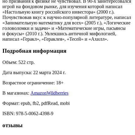
но призвания к физике не чувствовал. В 90-х заинтересовался
игрой на фондовом рынке, для изучения которой написал
«Настольную книгу российского инвестора» (2000 г.).
Почувствовав вкус к научно-популярной литературе, написал
«Занимательную математику для всех» (2005 г.), «Логические
головоломки и задачи» и «Математические игры, пасьянсы
и фокусы» (2010 г.). Увлекшись античной мифологией,
написал «Геракл», «Гераклея», «Тесей» и «Ахилл».
Подробная информация
Объем:
522
стр.
Дата выпуска:
22 марта 2024 г.
Возрастное ограничение:
18
+
В магазинах:
Amazon
Wildberries
Формат:
epub, fb2, pdfRead, mobi
ISBN:
978-5-0062-4398-9
отзывы