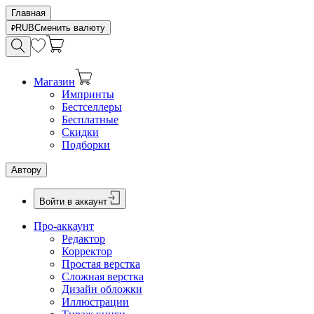
Главная
RUB
Сменить валюту
Магазин
Импринты
Бестселлеры
Бесплатные
Скидки
Подборки
Автору
Войти в аккаунт
Про-аккаунт
Редактор
Корректор
Простая верстка
Сложная верстка
Дизайн обложки
Иллюстрации