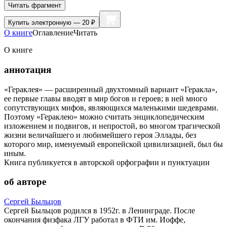
Читать фрагмент
Купить
электронную — 20 ₽
О книге
Оглавление
Читать
О книге
аннотация
«Гераклея» — расширенный двухтомный вариант «Геракла»,
ее первые главы вводят в мир богов и героев; в ней много
сопутствующих мифов, являющихся маленькими шедеврами.
Поэтому «Гераклею» можно считать энциклопедическим
изложением и подвигов, и непростой, во многом трагической
жизни величайшего и любимейшего героя Эллады, без
которого мир, именуемый европейской цивилизацией, был бы
иным.
Книга публикуется в авторской орфографии и пунктуации
об авторе
Сергей Быльцов
Сергей Быльцов родился в 1952г. в Ленинграде. После
окончания физфака ЛГУ работал в ФТИ им. Иоффе,