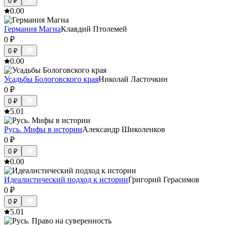
0
₽
0.0
0
Германия Магна
Клавдий Птолемей
0
₽
0
₽
0.0
0
Усадьбы Бологовского края
Николай Ласточкин
0
₽
0
₽
5.0
1
Русь. Мифы в истории
Александр Шиколенков
0
₽
0
₽
0.0
0
Идеалистический подход к истории
Григорий Герасимов
0
₽
0
₽
5.0
1