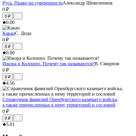
Русь. Право на суверенность
Александр Шиколенков
0
₽
0
₽
0.0
0
Какао
С. Дида
0
₽
0
₽
0.0
0
Ижора и Колпино. Почему так называются?
В. Смирнов
0
₽
0
₽
4.5
6
Справочник фамилий Оренбургского казачьего войска,
а также причисленных к нему территорий и сословий
0
₽
0
₽
5.0
1