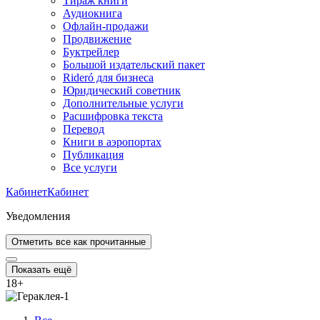
Тираж книги
Аудиокнига
Офлайн-продажи
Продвижение
Буктрейлер
Большой издательский пакет
Rideró для бизнеса
Юридический советник
Дополнительные услуги
Расшифровка текста
Перевод
Книги в аэропортах
Публикация
Все услуги
Кабинет
Кабинет
Уведомления
Отметить все как прочитанные
Показать ещё
18
+