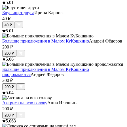
5.0
1
Брус ищет друга
Ирина Карпова
40
₽
40
₽
5.0
1
Большие приключения в Малом КуКошкино
Андрей Фёдоров
200
₽
200
₽
5.0
6
Большие приключения в Малом КуКошкино
продолжаются
Андрей Фёдоров
200
₽
200
₽
5.0
4
Актриса на всю голову
Анна Илюшина
200
₽
200
₽
5.0
63