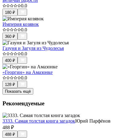
Беличьи радости
0.0
180
₽
Империя козявок
0.0
360
₽
Газуня и Загуля из Чудолесья
0.0
400
₽
«Георгин» на Амазонке
0.0
128
₽
Показать ещё
Рекомендуемые
3333. Самая толстая книга загадок
Юрий Парфёнов
488
₽
488
₽