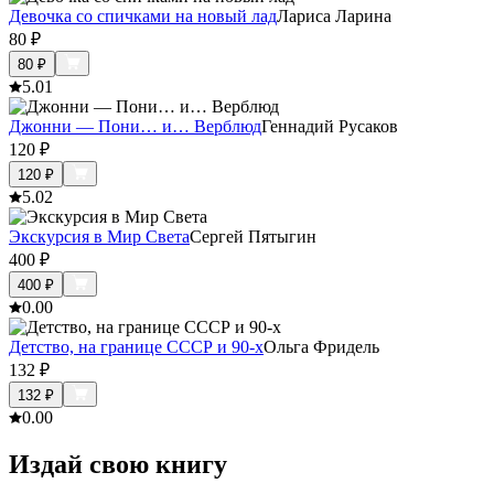
Девочка со спичками на новый лад
Лариса Ларина
80
₽
80
₽
5.0
1
Джонни — Пони… и… Верблюд
Геннадий Русаков
120
₽
120
₽
5.0
2
Экскурсия в Мир Света
Сергей Пятыгин
400
₽
400
₽
0.0
0
Детство, на границе СССР и 90-х
Ольга Фридель
132
₽
132
₽
0.0
0
Издай свою книгу