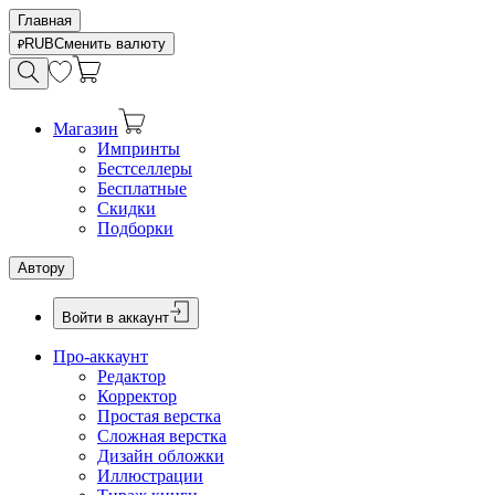
Главная
RUB
Сменить валюту
Магазин
Импринты
Бестселлеры
Бесплатные
Скидки
Подборки
Автору
Войти в аккаунт
Про-аккаунт
Редактор
Корректор
Простая верстка
Сложная верстка
Дизайн обложки
Иллюстрации