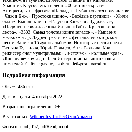
техником на вулканологической станции на Камчатке.
Участник Кругосветки в честь 200-летия открытия
Антарктиды на фрегате «Паллада». Публиковался в журналах:
«Чиж и Ёж», «Простоквашино», «Весёлые картинки», «Жили-
были». Вышли книги: «Газуня и Загуля из Чудолесья»,
«Подвиги первоклассника Ильи», «Тайна Крылашкина
двора», «3333. Самая толстая книга загадок», «Империя
козявок» и др. Лауреат различных фестивалей авторской
песни. Записал 15 аудио альбомов. Некоторые песни спели:
Татьяна Буланова, Юрий Гальцев, Алла Баянова. Как
режиссёр снял мультфильмы: «Листочек», «Родимые края»,
«Копалушечка» и др. Член Интернационального Союза
писателей. Сайты: gazunya.spb.ru, deti-pesni.narod.ru
Подробная информация
Объем:
486
стр.
Дата выпуска:
4 октября 2022 г.
Возрастное ограничение:
6
+
В магазинах:
Wildberries
ЛитРес
Ozon
Amazon
Формат:
epub, fb2, pdfRead, mobi