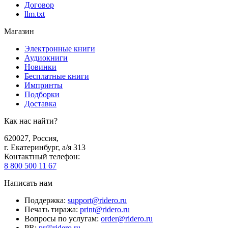
Договор
llm.txt
Магазин
Электронные книги
Аудиокниги
Новинки
Бесплатные книги
Импринты
Подборки
Доставка
Как нас найти?
620027
,
Россия
,
г. Екатеринбург, а/я 313
Контактный телефон
:
8 800 500 11 67
Написать нам
Поддержка
:
support@ridero.ru
Печать тиража
:
print@ridero.ru
Вопросы по услугам
:
order@ridero.ru
PR
:
pr@ridero.ru