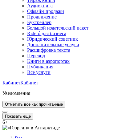
Тираж книги
Аудиокнига
Офлайн-продажи
Продвижение
Буктрейлер
Большой издательский пакет
Rideró для бизнеса
Юридический советник
Дополнительные услуги
Расшифровка текста
Перевод
Книги в аэропортах
Публикация
Все услуги
Кабинет
Кабинет
Уведомления
Отметить все как прочитанные
Показать ещё
6
+