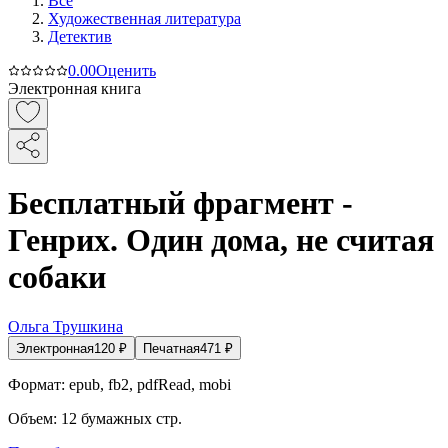
Все
Художественная литература
Детектив
0.0
0
Оценить
Электронная книга
Бесплатный фрагмент -
Генрих. Один дома, не считая
собаки
Ольга Трушкина
Электронная
120
₽
Печатная
471
₽
Формат:
epub, fb2, pdfRead, mobi
Объем:
12
бумажных стр.