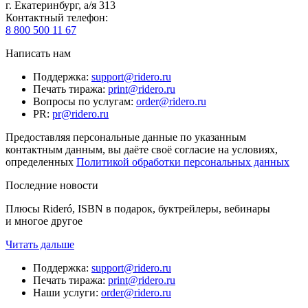
г. Екатеринбург, а/я 313
Контактный телефон
:
8 800 500 11 67
Написать нам
Поддержка
:
support@ridero.ru
Печать тиража
:
print@ridero.ru
Вопросы по услугам
:
order@ridero.ru
PR
:
pr@ridero.ru
Предоставляя персональные данные по указанным
контактным данным, вы даёте своё согласие на условиях,
определенных
Политикой обработки персональных данных
Последние новости
Плюсы Rideró, ISBN в подарок, буктрейлеры, вебинары
и многое другое
Читать дальше
Поддержка
:
support@ridero.ru
Печать тиража
:
print@ridero.ru
Наши услуги
:
order@ridero.ru