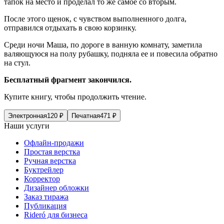
тапок на место и проделал то же самое со вторым.
После этого щенок, с чувством выполненного долга,
отправился отдыхать в свою корзинку.
Среди ночи Маша, по дороге в ванную комнату, заметила
валяющуюся на полу рубашку, подняла ее и
повеси
ла обратно
на стул.
Бесплатный фрагмент закончился.
Купите книгу, чтобы продолжить чтение.
Электронная
120
₽
Печатная
471
₽
Наши услуги
Офлайн-продажи
Простая верстка
Ручная верстка
Буктрейлер
Корректор
Дизайнер обложки
Заказ тиража
Публикация
Rideró для бизнеса