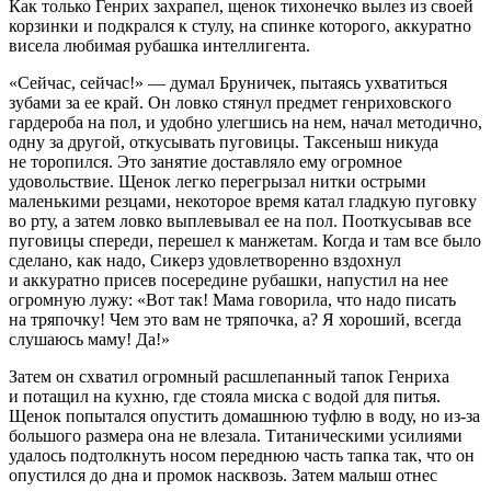
Как только Генрих захрапел, щенок тихонечко вылез из своей
корзинки и подкрался к стулу, на спинке которого, аккуратно
висела любимая рубашка интеллигента.
«Сейчас, сейчас!» — думал Бруничек, пытаясь ухватиться
зубами за ее край. Он ловко стянул предмет генриховского
гардероба на пол, и удобно улегшись на нем, начал методично,
одну за другой, откусывать пуговицы. Таксеныш никуда
не торопился. Это занятие доставляло ему огромное
удовольствие. Щенок легко перегрызал нитки острыми
маленькими резцами, некоторое время катал гладкую пуговку
во рту, а затем ловко выплевывал ее на пол. Пооткусывав все
пуговицы спереди, перешел к манжетам. Когда и там все было
сделано, как надо, Сикерз удовлетворенно вздохнул
и аккуратно присев посередине рубашки, напустил на нее
огромную лужу: «Вот так! Мама говорила, что надо писать
на тряпочку! Чем это вам не тряпочка, а? Я хороший, всегда
слушаюсь маму! Да!»
Затем он схватил огромный расшлепанный тапок Генриха
и потащил на кухню, где стояла миска с водой для питья.
Щенок попытался опустить домашнюю туфлю в воду, но из-за
большого размера она не влезала. Титаническими усилиями
удалось подтолкнуть носом переднюю часть тапка так, что он
опустился до дна и промок насквозь. Затем малыш отнес