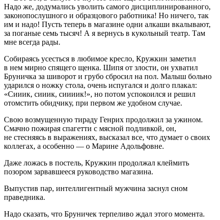
Надо же, додумались уволить самого дисциплинированного,
законопослушного и образцового работника! Но ничего, так
им и надо! Пусть теперь в магазине одни алкаши вкалывают,
за поганые семь тысяч! А я вернусь в кукольный театр. Там
мне всегда рады.
Собираясь усесться в любимое кресло, Кружкин заметил
в нем мирно спящего щенка. Шипя от злости, он ухватил
Бруничка за шиворот и грубо сбросил на пол. Малыш больно
ударился о ножку стола, очень испугался и долго плакал:
«Сииик, сииик, сиииик!», но потом успокоился и решил
отомстить обидчику, при первом же удобном случае.
Свою возмущенную тираду Генрих продолжил за ужином.
Смачно пожирая спагетти с мясной подливкой, он,
не стесняясь в выражениях, высказал все, что думает о своих
коллегах, а особенно — о Марине Адольфовне.
Даже ложась в постель, Кружкин продолжал клеймить
позором зарвавшееся руководство магазина.
Выпустив пар, интеллигентный мужчина заснул сном
праведника.
Надо сказать, что Бруничек терпеливо ждал этого момента.