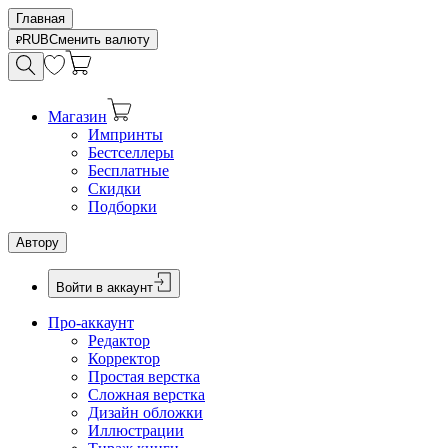
Главная
RUB
Сменить валюту
Магазин
Импринты
Бестселлеры
Бесплатные
Скидки
Подборки
Автору
Войти в аккаунт
Про-аккаунт
Редактор
Корректор
Простая верстка
Сложная верстка
Дизайн обложки
Иллюстрации