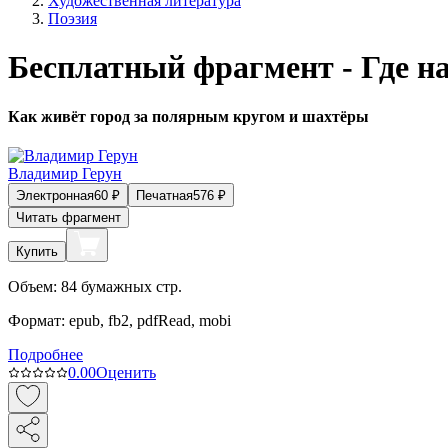
Художественная литература
Поэзия
Бесплатный фрагмент - Где н
Как живёт город за полярным кругом и шахтёры
Владимир Герун
Электронная
60
₽
Печатная
576
₽
Читать фрагмент
Купить
Объем:
84
бумажных стр.
Формат:
epub, fb2, pdfRead, mobi
Подробнее
0.0
0
Оценить