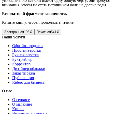
уникальна, но все они имеют одну общую черту: они требуют
вн
иман
ия, чтобы не стать
источник
ом боли на долгие годы.
Бесплатный фрагмент закончился.
Купите книгу, чтобы продолжить чтение.
Электронная
196
₽
Печатная
541
₽
Наши услуги
Офлайн-продажи
Простая верстка
Ручная верстка
Буктрейлер
Корректор
Дизайнер обложки
Заказ тиража
Публикация
Rideró для бизнеса
О нас
О сервисе
О магазине
Книги
Возникли вопросы?