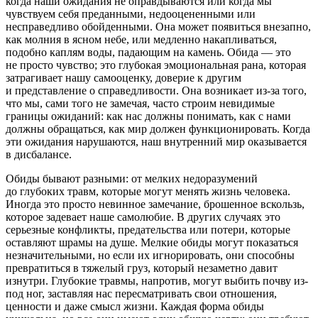
когда наши ожидания не оправдываются или когда мы
чувствуем себя преданными, недооцененными или
несправедливо обойденными. Она может появиться внезапно,
как молния в ясном небе, или медленно накапливаться,
подобно каплям воды, падающим на камень. Обида — это
не просто чувство; это глубокая эмоциональная рана, которая
затрагивает нашу самооценку, доверие к другим
и представление о справедливости. Она возникает из-за того,
что мы, сами того не замечая, часто строим невидимые
границы ожиданий: как нас должны понимать, как с нами
должны обращаться, как мир должен функционировать. Когда
эти ожидания нарушаются, наш внутренний мир оказывается
в дисбалансе.
Обиды бывают разными: от мелких недоразумений
до глубоких травм, которые могут менять жизнь человека.
Иногда это просто невинное замечание, брошенное вскользь,
которое задевает наше самолюбие. В других случаях это
серьезные конфликты, предательства или потери, которые
оставляют шрамы на душе. Мелкие обиды могут показаться
незначительными, но если их игнорировать, они способны
превратиться в тяжелый груз, который незаметно давит
изнутри. Глубокие травмы, напротив, могут выбить почву из-
под ног, заставляя нас пересматривать свои отношения,
ценности и даже смысл жизни. Каждая форма обиды