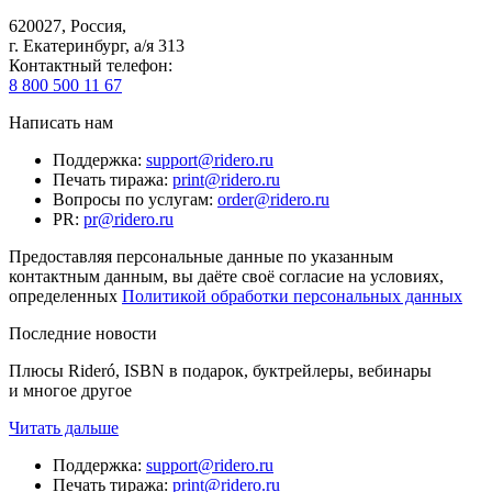
620027
,
Россия
,
г. Екатеринбург, а/я 313
Контактный телефон
:
8 800 500 11 67
Написать нам
Поддержка
:
support@ridero.ru
Печать тиража
:
print@ridero.ru
Вопросы по услугам
:
order@ridero.ru
PR
:
pr@ridero.ru
Предоставляя персональные данные по указанным
контактным данным, вы даёте своё согласие на условиях,
определенных
Политикой обработки персональных данных
Последние новости
Плюсы Rideró, ISBN в подарок, буктрейлеры, вебинары
и многое другое
Читать дальше
Поддержка
:
support@ridero.ru
Печать тиража
:
print@ridero.ru