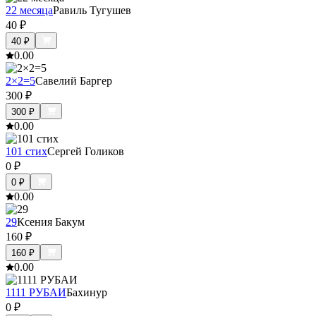
22 месяца
Равиль Тугушев
40
₽
40
₽
0.0
0
2×2=5
Савелий Баргер
300
₽
300
₽
0.0
0
101 стих
Сергей Голиков
0
₽
0
₽
0.0
0
29
Ксения Бакум
160
₽
160
₽
0.0
0
1111 РУБАИ
Бахинур
0
₽