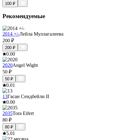
100
₽
Рекомендуемые
2014 +/-
Лейла Муллагалеева
200
₽
200
₽
0.0
0
2020
Angel Wight
50
₽
50
₽
0.0
1
13
Гасан Сеидбейли II
0.0
0
2035
Tora Eifert
80
₽
80
₽
5.0
1