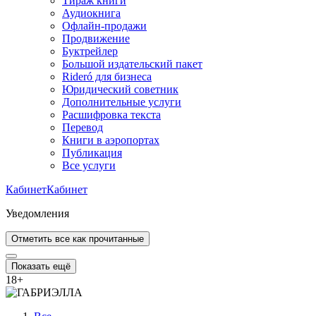
Тираж книги
Аудиокнига
Офлайн-продажи
Продвижение
Буктрейлер
Большой издательский пакет
Rideró для бизнеса
Юридический советник
Дополнительные услуги
Расшифровка текста
Перевод
Книги в аэропортах
Публикация
Все услуги
Кабинет
Кабинет
Уведомления
Отметить все как прочитанные
Показать ещё
18
+