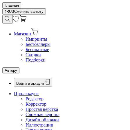
Главная
RUB
Сменить валюту
Магазин
Импринты
Бестселлеры
Бесплатные
Скидки
Подборки
Автору
Войти в аккаунт
Про-аккаунт
Редактор
Корректор
Простая верстка
Сложная верстка
Дизайн обложки
Иллюстрации