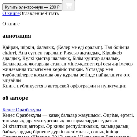
Купить
электронную — 280 ₽
О книге
Оглавление
Читать
О книге
аннотация
Қайран, шіркін, балалық, (Келер ме еді оралып). Тал бойыңа
сіңіпті, Ана сүтпен таралып: Риясыз аңғалдық, Кіршіксіз
адалдық, Күлкі қыстар шалалық, Білім құштар даналық.
Балалардың жоғарыда аталған мінез-қасиеттері осы әңгімелер
жинағында толығымен көрініс тапқан. Ұстаздар мен
тәрбиешілерге қосымша оқу құралы ретінде пайдалануға өте
ыңғайлы.
Книга публикуется в авторской орфографии и пунктуации
об авторе
Кеңес Оразбекұлы
Кеңес Оразбекұлы — қазақ балалар жазушысы. Әңгіме, ертегі,
танымдық, драмматургиялық шығармалардан тұратын
24 кітаптың авторы, Әр қилы республикалық, халықаралық
байқаулардың бірнеше дүркін жеңімпазы, соның ішінде