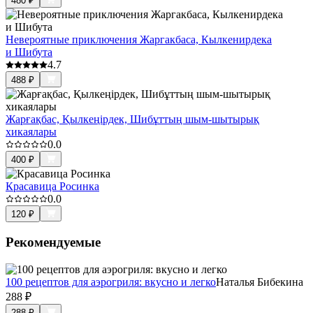
480
₽
Невероятные приключения Жаргакбаса, Кылкенирдека
и Шибута
4.7
488
₽
Жарғақбас, Қылкеңірдек, Шибұттың шым-шытырық
хикаялары
0.0
400
₽
Красавица Росинка
0.0
120
₽
Рекомендуемые
100 рецептов для аэрогриля: вкусно и легко
Наталья Бибекина
288
₽
288
₽