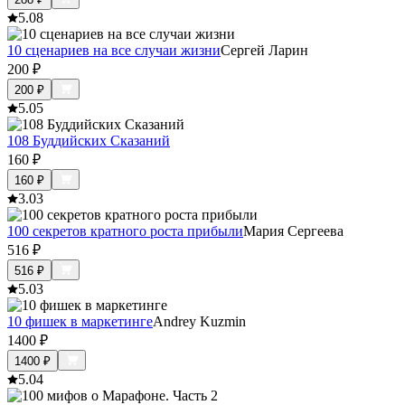
5.0
8
10 сценариев на все случаи жизни
Сергей Ларин
200
₽
200
₽
5.0
5
108 Буддийских Сказаний
160
₽
160
₽
3.0
3
100 секретов кратного роста прибыли
Мария Сергеева
516
₽
516
₽
5.0
3
10 фишек в маркетинге
Andrey Kuzmin
1400
₽
1400
₽
5.0
4