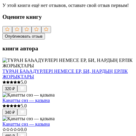
У этой книги ещё нет отзывов, оставьте свой отзыв первым!
Оцените книгу
Опубликовать отзыв
книги автора
ТҰРАН БАҺАДҮРЛЕРІ НЕМЕСЕ ЕР, БИ, НАРДЫҢ ЕРЛІК
ЖОРЫҚТАРЫ
5.0
320
₽
Қанатты сөз — қазына
5.0
340
₽
Қанатты сөз — қазына
0.0