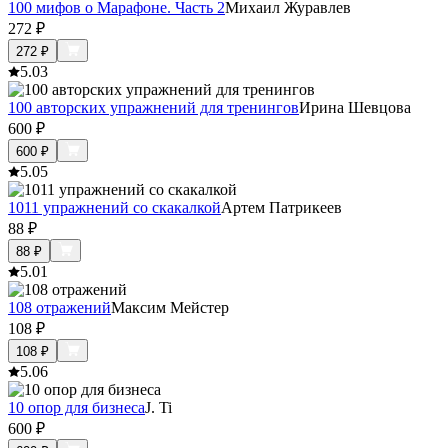
100 мифов о Марафоне. Часть 2
Михаил Журавлев
272
₽
272
₽
5.0
3
100 авторских упражнений для тренингов
Ирина Шевцова
600
₽
600
₽
5.0
5
1011 упражнений со скакалкой
Артем Патрикеев
88
₽
88
₽
5.0
1
108 отражений
Максим Мейстер
108
₽
108
₽
5.0
6
10 опор для бизнеса
J. Ti
600
₽