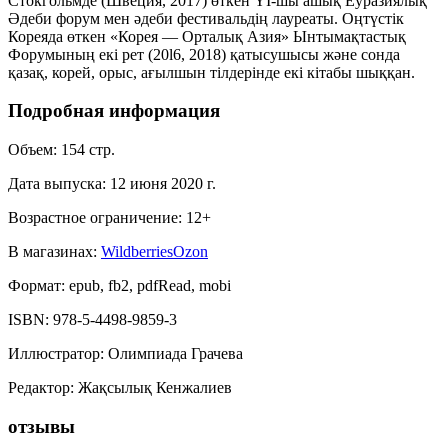
Стокгольмде (Швеция, 2017) өткен ҮІ-шы ашық Еуразиялық
Әдеби форум мен әдеби фестивальдің лауреаты. Оңтүстік
Кореяда өткен «Корея — Орталық Азия» Ынтымақтастық
Форумының екі рет (20l6, 2018) қатысушысы және сонда
қазақ, корей, орыс, ағылшын тілдерінде екі кітабы шыққан.
Подробная информация
Объем:
154
стр.
Дата выпуска:
12 июня 2020 г.
Возрастное ограничение:
12
+
В магазинах:
Wildberries
Ozon
Формат:
epub, fb2, pdfRead, mobi
ISBN:
978-5-4498-9859-3
Иллюстратор
:
Олимпиада Грачева
Редактор
:
Жақсылық Кенжалиев
отзывы