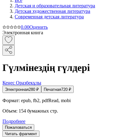
Все
Детская и образовательная литература
Детская художественная литература
Современная детская литература
0.0
0
Оценить
Электронная книга
Гүлмінездің гүлдері
Кеңес Оразбекұлы
Электронная
280
₽
Печатная
720
₽
Формат:
epub, fb2, pdfRead, mobi
Объем:
154
бумажных стр.
Подробнее
Пожаловаться
Читать фрагмент