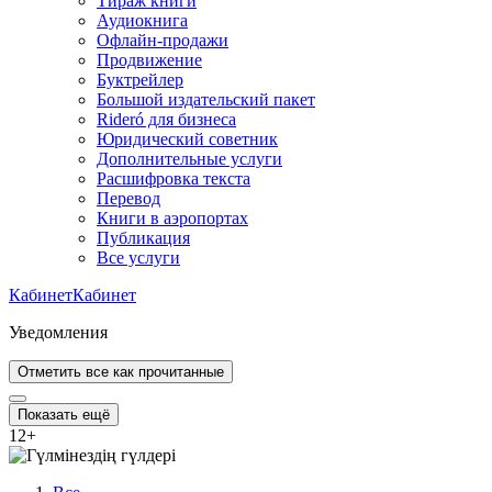
Тираж книги
Аудиокнига
Офлайн-продажи
Продвижение
Буктрейлер
Большой издательский пакет
Rideró для бизнеса
Юридический советник
Дополнительные услуги
Расшифровка текста
Перевод
Книги в аэропортах
Публикация
Все услуги
Кабинет
Кабинет
Уведомления
Отметить все как прочитанные
Показать ещё
12
+