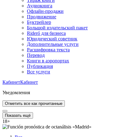
Тираж книги
Аудиокнига
Офлайн-продажи
Продвижение
Буктрейлер
Большой издательский пакет
Rideró для бизнеса
Юридический советник
Дополнительные услуги
Расшифровка текста
Перевод
Книги в аэропортах
Публикация
Все услуги
Кабинет
Кабинет
Уведомления
Отметить все как прочитанные
Показать ещё
18
+