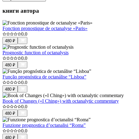
книги автора
Fonction pronostique de octanalyse «Paris»
0.0
480
₽
Prognostic function of octanalysis
0.0
480
₽
Função prognóstica de octanálise “Lisboa”
0.0
480
₽
Book of Changes («I Ching») with octanalytic commentary
0.0
480
₽
Funzione prognostica d’octanalisi “Roma”
0.0
480
₽