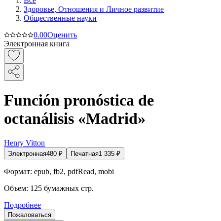
Все
Здоровье, Отношения и Личное развитие
Общественные науки
0.0
0
Оценить
Электронная книга
Función pronóstica de
octanálisis «Madrid»
Henry Vitton
Электронная
480
₽
Печатная
1 335
₽
Формат:
epub, fb2, pdfRead, mobi
Объем:
125
бумажных стр.
Подробнее
Пожаловаться