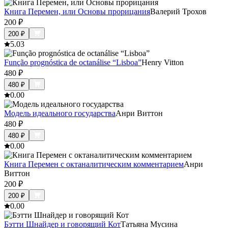
Книга Перемен, или Основы прорицания
Валерий Трохов
200
₽
200
₽
5.0
3
Função prognóstica de octanálise “Lisboa”
Henry Vitton
480
₽
480
₽
0.0
0
Модель идеального государства
Анри Виттон
480
₽
480
₽
0.0
0
Книга Перемен с октаналитическим комментарием
Анри
Виттон
200
₽
200
₽
0.0
0
Бэтти Шнайдер и говорящий Кот
Татьяна Мусина