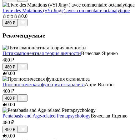
Livre des Mutations («Yi Jing») avec commentaire octanalytique
0.0
480
₽
Рекомендуемые
Пятикомпонентная теория личности
Вячеслав Яценко
480
₽
480
₽
0.0
0
Прогностическая функция октанализа
Анри Виттон
400
₽
400
₽
0.0
0
Pentabasis and Age-related Pentapsychology
Вячеслав Яценко
480
₽
480
₽
0.0
0