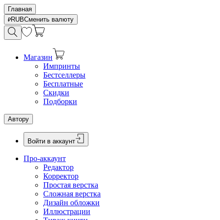
Главная
RUB
Сменить валюту
Магазин
Импринты
Бестселлеры
Бесплатные
Скидки
Подборки
Автору
Войти в аккаунт
Про-аккаунт
Редактор
Корректор
Простая верстка
Сложная верстка
Дизайн обложки
Иллюстрации