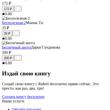
172
₽
172
₽
0.0
0
Бесполезная-2
Моник Ти
35
₽
35
₽
0.0
0
Беспечный ангел
Дарья Сундикова
200
₽
200
₽
0.0
0
Издай свою книгу
Создай свою книгу с Rideró бесплатно прямо сейчас. Это
просто, как раз, два, три!
Создать книгу бесплатно
Наши услуги
Офлайн-продажи