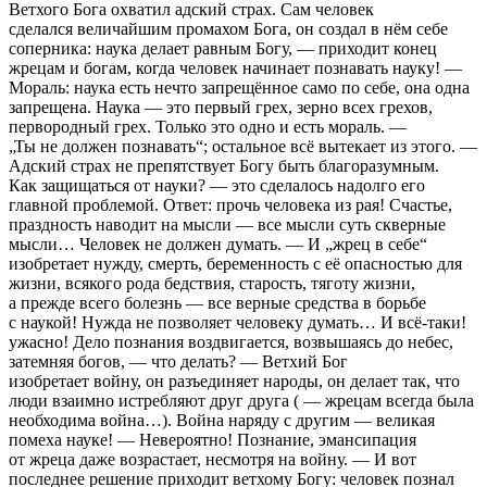
Ветхого Бога охватил адский страх. Сам человек
сделался величайшим промахом Бога, он создал в нём себе
соперника: наука делает равным Богу, — приходит конец
жрецам и богам, когда человек начинает познавать науку! —
Мораль: наука есть нечто запрещённое само по себе, она одна
запрещена. Наука — это первый грех, зерно всех грехов,
первородный грех. Только это одно и есть мораль. —
„Ты не должен познавать“; остальное всё вытекает из этого. —
Адский страх не препятствует Богу быть благоразумным.
Как защищаться от науки? — это сделалось надолго его
главной проблемой. Ответ: прочь человека из рая! Счастье,
праздность наводит на мысли — все мысли суть скверные
мысли… Человек не должен думать. — И „жрец в себе“
изобретает нужду, смерть, беременность с её опасностью для
жизни, всякого рода бедствия, старость, тяготу жизни,
а прежде всего болезнь — все верные средства в борьбе
с наукой! Нужда не позволяет человеку думать… И всё-таки!
ужасно! Дело познания воздвигается, возвышаясь до небес,
затемняя богов, — что делать? — Ветхий Бог
изобретает войну, он разъединяет народы, он делает так, что
люди взаимно истребляют друг друга ( — жрецам всегда была
необходима война…). Война наряду с другим — великая
помеха науке! — Невероятно! Познание, эмансипация
от жреца даже возрастает, несмотря на войну. — И вот
последнее решение приходит ветхому Богу: человек познал