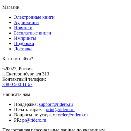
Магазин
Электронные книги
Аудиокниги
Новинки
Бесплатные книги
Импринты
Подборки
Доставка
Как нас найти?
620027
,
Россия
,
г. Екатеринбург, а/я 313
Контактный телефон
:
8 800 500 11 67
Написать нам
Поддержка
:
support@ridero.ru
Печать тиража
:
print@ridero.ru
Вопросы по услугам
:
order@ridero.ru
PR
:
pr@ridero.ru
Предоставляя персональные данные по указанным