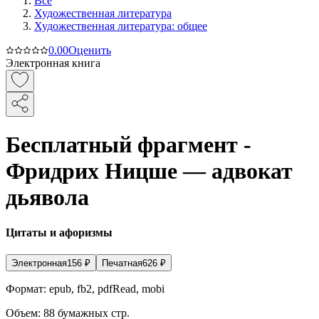
Все
Художественная литература
Художественная литература: общее
0.0
0
Оценить
Электронная книга
Бесплатный фрагмент -
Фридрих Ницше — адвокат
дьявола
Цитаты и афоризмы
Электронная
156
₽
Печатная
626
₽
Формат:
epub, fb2, pdfRead, mobi
Объем:
88
бумажных стр.