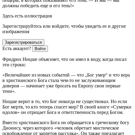
пещеры, в которых показывают его тень. — И мы — мы
должны победить еще и его тень!»
Здесь есть иллюстрация
Зарегистрируйтесь или войдите, чтобы увидеть ее и другие
изображения
Зарегистрироваться
Есть аккаунт?
Войти
Фридрих Ницше объясняет, что он имел в виду, когда писал
эти строки:
«Величайшее из новых событий — что „Бог умер“ и что вера
в христианского Бога стала чем-то не заслуживающим
доверия — начинает уже бросать на Европу свои первые
тени».
Ницше верит в то, что Бог никогда не существовал. Но если
Бог мертв, то кто теперь спасет мир? В своей книге «Сумерки
идолов» он отрицает Бога и ответственность перед Богом.
Вместо христианского Бога он обращается к греческому богу
Дионису, через которого «человек обретает мистическое
освобождение от запретов рассудка». Он также предлагает