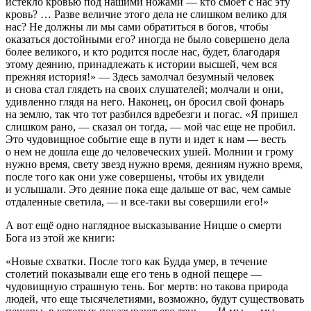
истекло кровью под нашими ножами — кто смоет с нас эту
кровь? … Разве величие этого дела не слишком велико для
нас? Не должны ли мы сами обратиться в богов, чтобы
оказаться достойными его? иногда не было совершено дела
более великого, и кто родится после нас, будет, благодаря
этому деянию, принадлежать к истории высшей, чем вся
прежняя история!» — Здесь замолчал безумный человек
и снова стал глядеть на своих слушателей; молчали и они,
удивленно глядя на него. Наконец, он бросил свой фонарь
на землю, так что тот разбился вдребезги и погас. «Я пришел
слишком рано, — сказал он тогда, — мой час еще не пробил.
Это чудовищное событие еще в пути и идет к нам — весть
о нем не дошла еще до человеческих ушей. Молнии и грому
нужно время, свету звезд нужно время, деяниям нужно время,
после того как они уже совершены, чтобы их увидели
и услышали. Это деяние пока еще дальше от вас, чем самые
отдаленные светила, — и все-таки вы совершили его!»
А вот ещё одно наглядное высказывание Ницше о смерти
Бога из этой же книги:
«Новые схватки
.
После того как Будда умер, в течение
столетий показывали еще его тень в одной пещере —
чудовищную страшную тень. Бог мертв: но такова природа
людей, что еще тысячелетиями, возможно, будут существовать