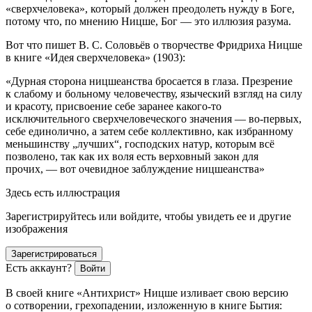
«сверхчеловека», который должен преодолеть нужду в Боге,
потому что, по мнению Ницше, Бог — это иллюзия разума.
Вот что пишет В. С. Соловьёв о творчестве Фридриха Ницше
в книге «Идея сверхчеловека» (1903):
«Дурная сторона ницшеанства бросается в глаза. Презрение
к слабому и больному человечеству, языческий взгляд на силу
и красоту, присвоение себе заранее какого-то
исключительного сверхчеловеческого значения — во-первых,
себе единолично, а затем себе коллективно, как избранному
меньшин
ству „лучших“, господских натур, которым всё
позволено, так как их воля есть верховный закон для
прочих, — вот очевидное заблуждение ницшеанства»
Здесь есть иллюстрация
Зарегистрируйтесь или войдите, чтобы увидеть ее и другие
изображения
Зарегистрироваться
Есть аккаунт?
Войти
В своей книге «Антихрист» Ницше изливает свою версию
о сотворении, грехопадении, изложенную в книге Бытия: