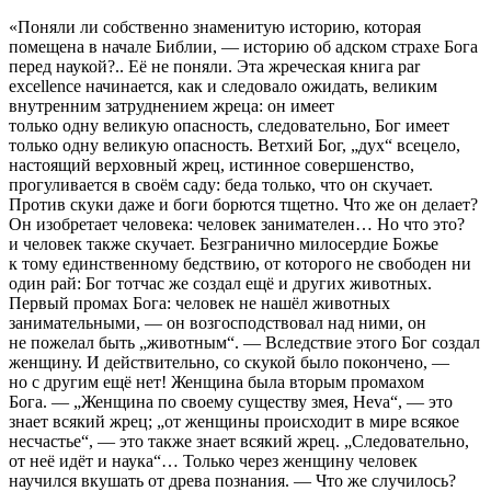
«Поняли ли собственно знаменитую историю, которая
помещена в начале Библии, — историю об адском страхе Бога
перед наукой?.. Её не поняли. Эта жреческая книга par
excellence начинается, как и следовало ожидать, великим
внутренним затруднением жреца: он имеет
только одну великую опасность, следовательно, Бог имеет
только одну великую опасность. Ветхий Бог, „дух“ всецело,
настоящий верховный жрец, истинное совершенство,
прогуливается в своём саду: беда только, что он скучает.
Против скуки даже и боги борются тщетно. Что же он делает?
Он изобретает человека: человек занимателен… Но что это?
и человек также скучает. Безгранично милосердие Божье
к тому единственному бедствию, от которого не свободен ни
один рай: Бог тотчас же создал ещё и других животных.
Первый промах Бога: человек не нашёл животных
занимательными, — он возгосподствовал над ними, он
не пожелал быть „животным“. — Вследствие этого Бог создал
женщину. И действительно, со скукой было покончено, —
но с другим ещё нет! Женщина была вторым промахом
Бога. — „Женщина по своему существу змея, Heva“, — это
знает всякий жрец; „от женщины происходит в мире всякое
несчастье“, — это также знает всякий жрец. „Следовательно,
от неё идёт и наука“… Только через женщину человек
научился вкушать от древа познания. — Что же случилось?