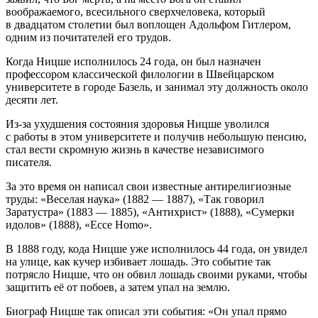
воображаемого, всесильного сверхчеловека, который
в двадцатом столетии был воплощен Адольфом
Гитлер
ом,
одним из почитателей его трудов.
Когда Ницше исполнилось 24 года, он был назначен
профессором классической филологии в Швейцарском
университете в городе Базель, и занимал эту должность около
десяти лет.
Из-за ухудшения состояния здоровья Ницше уволился
с работы в этом университете и получив небольшую пенсию,
стал вести скромную жизнь в качестве независимого
писателя.
За это время он написал свои известные антирелигиозные
труды: «
Веселая наука
» (1882 — 1887), «
Так говорил
Заратустра
» (1883 — 1885), «
Антихрист
» (1888), «
Сумерки
идолов
» (1888), «
Ecce Homo
».
В 1888 году, кода Ницше уже исполнилось 44 года, он увидел
на улице, как кучер избивает лошадь. Это событие так
потрясло Ницше, что он обвил лошадь своими руками, чтобы
защитить её от побоев, а затем упал на землю.
Биограф Ницше так описал эти события: «Он упал прямо