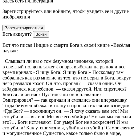
Здесь есть иллюстрация
Зарегистрируйтесь или войдите, чтобы увидеть ее и другие
изображения
Зарегистрироваться
Есть аккаунт?
Войти
Вот что писал Ницше о смерти Бога в своей книге «Весёлая
наука»:
«
Слышали ли вы о том безумном человеке, который
в светлый полдень зажег фонарь, выбежал на рынок и все
время кричал: «Я ищу Бога! Я ищу Бога!» Поскольку там
собрались как раз многие из тех, кто не верил в Бога, вокруг
него раздался хохот. Он что, пропал? — сказал один. Он
заблудился, как ребенок, — сказал другой. Или спрятался?
Боится ли он нас? Пустился ли он в плавание?
Эмигрировал? — так кричали и смеялись они вперемешку.
Тогда безумец вбежал в толпу и пронзил их своим взглядом.
«Где Бог? — воскликнул он. — Я хочу сказать вам это! Мы
его убили — вы и я! Мы все его убийцы! Но как мы сделали
это?… Боги истлевают! Бог умер! Бог не воскреснет! И мы
его убили! Как утешимся мы, убийцы из убийц! Самое святое
и могущественное Существо, какое только было в мире,