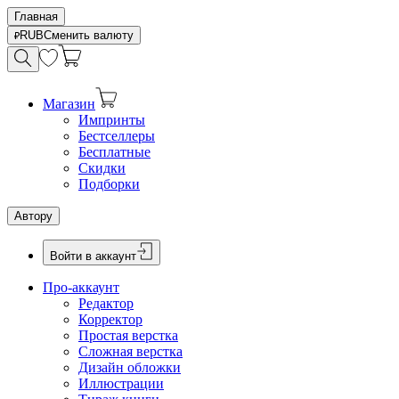
Главная
RUB
Сменить валюту
Магазин
Импринты
Бестселлеры
Бесплатные
Скидки
Подборки
Автору
Войти в аккаунт
Про-аккаунт
Редактор
Корректор
Простая верстка
Сложная верстка
Дизайн обложки
Иллюстрации