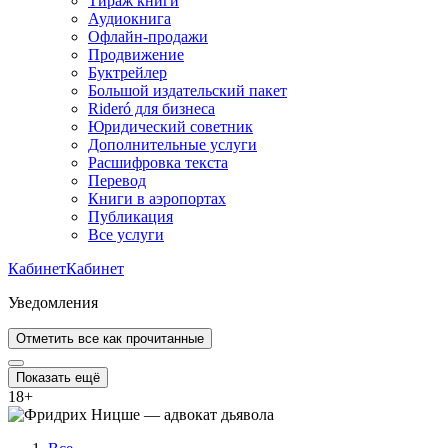
Тираж книги
Аудиокнига
Офлайн-продажи
Продвижение
Буктрейлер
Большой издательский пакет
Rideró для бизнеса
Юридический советник
Дополнительные услуги
Расшифровка текста
Перевод
Книги в аэропортах
Публикация
Все услуги
Кабинет
Кабинет
Уведомления
Отметить все как прочитанные
Показать ещё
18
+