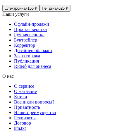
Электронная
156
₽
Печатная
626
₽
Наши услуги
Офлайн-продажи
Простая верстка
Ручная верстка
Буктрейлер
Корректор
Дизайнер обложки
Заказ тиража
Публикация
Rideró для бизнеса
О нас
О сервисе
О магазине
Книги
Возникли вопросы?
Приватность
Наши преимущества
Реквизиты
Договор
llm.txt