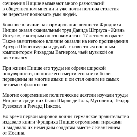
сочинения Ницше вызывают много разногласий
в общественном мнении и уже почти полтора столетия
не перестает волновать умы людей.
Большое влияние на формирование личности Фридриха
Ницше оказал скандальный труд Давида Штрауса «Жизнь
Иисуса», с которым он ознакомился в 17 летнем возрасте.
Также значительное влияние оказали на него произведения
Артура Шопенгауэра и дружба с известным оперным
композитором Рихардом Вагнером, чьей музыкой он
восхищался.
При жизни Ницше его труды не обрели широкой
популярности, но после его смерти его книги были
переведены на многие языки и он стал одним из самых
читаемых философов.
Многие современные политические деятели изучали труды
Ницше и среди них были Шарль де Голь, Мусолини, Теодор
Рузвезльт и Ричард Никсон.
Во время первой мировой войны германское правительство
издавало книги Фридриха Ницше огромными тиражами
и выдавало их немецким солдатам вместе с Евангелием
от Иоанна.