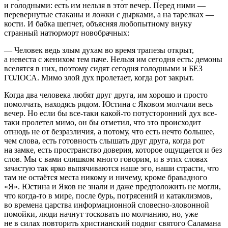
и голодными: есть им нельзя в этот вечер. Перед ними —
перевернутые стаканы и ложки с дырками, а на тарелках —
кости. И бабка шепчет, объясняя любопытному внуку
странный натюрморт новобрачных:
— Человек ведь злым духам во время трапезы открыт,
а невеста с женихом тем паче. Нельзя им сегодня есть: демоны
вселятся в них, поэтому сидят сегодня голодными и
БЕЗ
ГОЛОСА
. Мимо злой дух пролетает, когда рот закрыт.
Когда два человека любят друг друга, им хорошо и просто
помолчать, находясь рядом. Юстина с Яковом молчали весь
вечер. Но если бы все-таки какой-то потусторонний дух все-
таки пролетел мимо, он бы отметил, что это происходит
отнюдь не от безразличия, а потому, что есть нечто
боль
шее,
чем слова, есть готовность слышать друг друга, когда рот
на замке, есть пространство доверия, которое ощущается и без
слов. Мы с вами слишком много говорим, и в этих словах
зачастую так ярко выпячиваются наше эго, наши страсти, что
там не остаётся места никому и ничему, кроме бравадного
«Я». Юстина и Яков не знали и даже предположить не могли,
что когда-то в мире, после бурь, потрясений и катаклизмов,
во времена царства информационной словесно-зловонной
помойки, люди начнут тосковать по молчанию, но, уже
не в силах повторить христианский подвиг святого Саламана