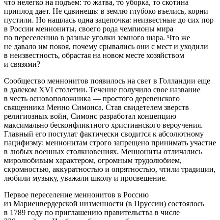
что нелегко на подъем: то жатва, то уборка, то скотина
приплод дает. Не сдвинешь: в землю глубоко въелись, корни
пустили. Но нашлась одна зацепочка: неизвестные до сих пор
в
Росси
и меннониты, своего рода чемпионы мира
по переселению в разные уголки земного шара. Что же
не давало им покоя, почему срывались они с мест и уходили
в неизвестность, обрастая на новом месте хозяйством
и связями?
Сообщество меннонитов появилось на свет в Голландии еще
в далеком XVI столетии. Течение получило свое название
в честь основоположника — простого деревенского
священника Менно Симонса. Став свидетелем зверств
религиозных
войн
, Симонс разработал концепцию
максимально бесконфликтного христианского вероучения.
Главный его постулат фактически сводится к абсолютному
пацифизму: меннонитам строго запрещено принимать участие
в любых военных столкновениях. Меннониты отличались
миролюбивым характером, огромным трудолюбием,
скромностью, аккуратностью и опрятностью, чтили традиции,
любили музыку, уважали школу и просвещение.
Первое переселение меннонитов в
Росси
ю
из Мариенвердерской низменности (в Пруссии) состоялось
в 1789 году по приглашению правительства в числе