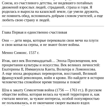
Союза, из счастливого детства, не видевшего потайных
движений взрослых людей, страданий, страха и горя. Я
родилась и выросла на казахской земле, где умели дружить,
не помнить обид, вспоминать добрым словом учителей, а еще
любить свою страну и людей.
Глава Первая и единственно счастливая
Они — дети мира, которые перековали свои мечи на плуги
и свои копья на серпы, и не знают более
войн
ы.
Менно Симонс. 1537 г.
Итак, шел век Восем
надцат
ый… Эпоха Просвещения, век
процветания культуры и искусства. Век великих личностей:
Екатерины II, Иммануила Канта, Вольтера и Ломоносова.
А еще эпоха дворцовых переворотов, восстаний, Великой
французской революции,
войн
и крови. Но найдите в истории
человечества спокойное время тишины и покоя!
Шла к закату Сем
илетн
яя
войн
а (1756 — 1763 гг.). В русском
обществе
войн
а, которая велась на чужой территории и, как
считали многие, за чужие интересы, особой популярностью
не пользовалась, и ее окончание скорее вызвало вздох