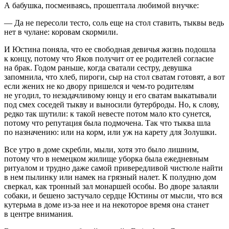
А бабушка, посмеиваясь, прошептала любимой внучке:
— Да не пересоли тесто, соль еще на стол ставить, тыквы ведь
нет в чулане: коровам скормили.
И Юстина поняла, что ее свободная девичья жизнь подошла
к концу, потому что Яков получит от ее родителей согласие
на брак. Годом раньше, когда сватали сестру, девушка
запомнила, что хлеб, пироги, сыр на стол сватам готовят, а вот
если жених не ко двору пришелся и чем-то родителям
не угодил, то незадачливому юнцу и его сватам выкатывали
под смех соседей тыкву и выносили бутерброды. Но, к слову,
редко так шутили: к такой невесте потом мало кто сунется,
потому что репутация была подмочена. Так что тыква шла
по назначению: или на корм, или уж на карету для Золушки.
Все утро в доме скребли, мыли, хотя это было лишним,
потому что в немецком жилище уборка была ежедневным
ритуалом и трудно даже самой привередливой чистюле найти
в нем пылинку или намек на грязный налет. К полудню дом
сверкал, как тронный зал монаршей особы. Во дворе залаяли
собаки, и бешено застучало сердце Юстины от мысли, что вся
кутерьма в доме из-за нее и на некоторое время она станет
в центре вн
иман
ия.