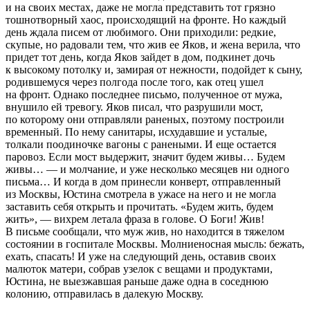
и на своих местах, даже не могла представить тот грязно
тошнотворный хаос, происходящий на фронте. Но каждый
день ждала писем от любимого. Они приходили: редкие,
скупые, но радовали тем, что жив ее Яков, и жена верила, что
придет тот день, когда Яков зайдет в дом, подкинет дочь
к высокому потолку и, замирая от нежности, подойдет к сыну,
родившемуся через полгода после того, как отец ушел
на фронт. Однако последнее письмо, полученное от мужа,
внушило ей тревогу. Яков писал, что разрушили мост,
по которому они отправляли раненых, поэтому построили
временный. По нему санитары, исхудавшие и усталые,
толкали поодиночке вагоны с ранеными. И еще остается
паровоз. Если мост выдержит, значит будем живы… Будем
живы… — и молчание, и уже несколько месяцев ни одного
письма… И когда в дом принесли конверт, отправленный
из Москвы, Юстина смотрела в ужасе на него и не могла
заставить себя открыть и прочитать. «Будем жить, будем
жить», — вихрем летала фраза в голове. О Боги! Жив!
В письме сообщали, что муж жив, но находится в тяжелом
состоянии в госпитале Москвы. Молниеносная мысль: бежать,
ехать, спасать! И уже на следующий день, оставив своих
малюток матери, собрав узелок с вещами и продуктами,
Юстина, не выезжавшая раньше даже одна в соседнюю
колонию, отправилась в далекую Москву.