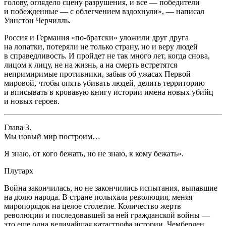
голову, оглядело сцену разрушения, и все — победители
и побежденные — с облегчением вздохнули», — написал
У
инсто
н Черчилль.
Россия и Германия «по-братски» уложили друг друга
на лопатки, потеряли не только страну, но и веру людей
в справедливость. И пройдет не так много лет, когда снова,
лицом к лицу, не на жизнь, а на смерть встретятся
непримиримые противники, забыв об ужасах Первой
мировой, чтобы опять убивать людей, делить территорию
и вписывать в кровавую книгу истории имена новых убийц
и новых героев.
Глава 3.
Мы новый мир построим…
Я знаю, от кого бежать, но не знаю, к кому бежать».
Плутарх
Война закончилась, но не закончились испытания, выпавшие
на долю народа. В стране полыхала революция, меняя
миропорядок на целое столетие. Количество жертв
революции и последовавшей за ней гражданской войны —
это еще одна величайшая катастрофа истории. Чемберлен