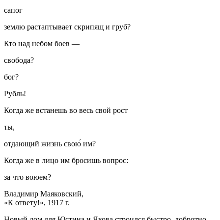
сапог
землю растаптывает скрипящ и груб?
Кто над небом боев —
свобода?
бог?
Рубль!
Когда же встанешь во весь свой рост
ты,
отдающий жизнь свою́ им?
Когда же в лицо им бросишь вопрос:
за что воюем?
Владимир Маяковский,
«К ответу!», 1917 г.
Новый дом для Юстина и Якова строился быстро, добротно,