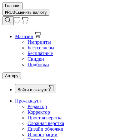
Главная
RUB
Сменить валюту
Магазин
Импринты
Бестселлеры
Бесплатные
Скидки
Подборки
Автору
Войти в аккаунт
Про-аккаунт
Редактор
Корректор
Простая верстка
Сложная верстка
Дизайн обложки
Иллюстрации