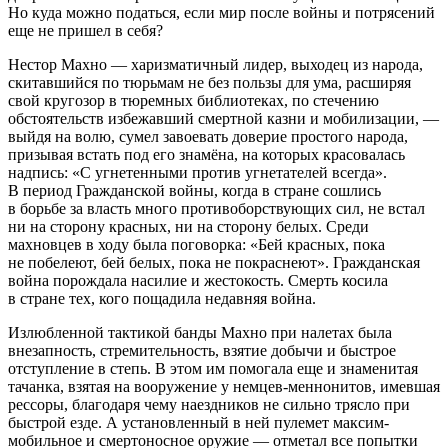
Но куда можно податься, если мир после
войн
ы и потрясений
еще не пришел в себя?
Нестор Махно — харизматичный лидер, выходец из народа,
скитавшийся по тюрьмам не без пользы для ума, расширяя
свой кругозор в тюремных библиотеках, по стечению
обстоятельств избежавший смертной казни и
мобилиз
ации, —
выйдя на волю, сумел завоевать доверие простого народа,
призывая встать под его знамёна, на которых к
расов
алась
надпись: «С угнетенными против угнетателей всегда».
В период Гражданской
войн
ы, когда в стране сошлись
в борьбе за власть много противоборствующих сил, не встал
ни на сторону красных, ни на сторону белых. Среди
махновцев в ходу была поговорка: «Бей красных, пока
не побелеют, бей белых, пока не покраснеют». Гражданская
войн
а порождала
насил
ие и жестокость. Смерть косила
в стране тех, кого пощадила недавняя
войн
а.
Излюбленной тактикой банды Махно при налетах была
внезапность, стремительность, взятие добычи и быстрое
отступление в степь. В этом им помогала еще и знаменитая
тачанка, взятая на вооружение у немцев-меннонитов, имевшая
рессоры, благодаря чему наездников не сильно трясло при
быстрой езде. А установленный в ней пулемет максим-
мобильное и смертоносное оружие — отметал все попытки