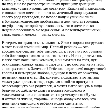
по уму и не по распространённому принципу
донецк
их
казачков: «ставь курень, где нравится». Красивый палисадник
с множеством цветов и чисто выметенный двор служили
своего рода преградой, не позволяющей уличной пыли
в
боль
шом количестве пробиваться в дом, чистая горница,
по убранству которой чувствовалось, что в доме только
недавно поселилась молодая семья. И пеленки-распашонки,
запах мыла и молока — запах счастья.
Вечером, возвращаясь с мельницы, Яков с порога погружался
в этот тихий семейный мир. Первый ребенок — это
абсолютное счастье: тебе улыбаются, к тебе тянутся ручками,
тебя боготворят только за то, что ты есть. И ты прижимаешь
к себе этот маленький комочек, а он смотрит на тебя, чуть
откидывая головку назад, и смотрит… но смотрит не на тебя,
а поверх головы. Замечали? Ребенок видит нимб вокруг твоей
головы и безмерную любовь, идущую к нему от божества,
по имени мать и отец. Да, конечно, подрастая, этот малыш
может уже прятать взгляд, скрывая какой-то проступок
от всевидящего ока родителей, а может нагло кинуть в лицо
бездумную хлёсткую фразу в порыве юношеского
максимализма или снисходительно усмехнуться: «Ну ты
и отстал от жизни, старина». Иногда Якову казалось, что
появление еще одного ребёнка может сделать их
несчастными: найдется ли у него столько отцовской любви