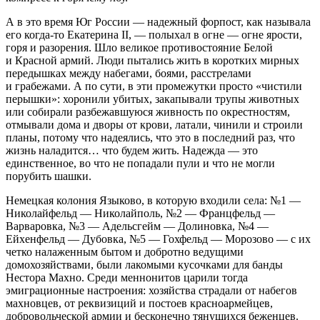
А в это время Юг
Росси
и — надежный форпост, как называла
его когда-то Екатерина II, — полыхал в огне — огне ярости,
горя и разорения. Шло великое противостояние Белой
и Красной армий. Люди пытались жить в коротких мирных
передышках между набегами, боями, расстрелами
и грабежами. А по сути, в эти промежутки просто «чистили
перышки»: хоронили убитых, закапывали трупы животных
или собирали разбежавшуюся живность по окрестностям,
отмывали дома и дворы от крови, латали, чинили и строили
планы, потому что надеялись, что это в последний раз, что
жизнь наладится… что будем жить. Надежда — это
единственное, во что не попадали пули и что не могли
порубить шашки.
Немецкая колония Языково, в которую входили села: №1 —
Николайфельд — Николайполь, №2 — Францфельд —
Варваровка, №3 — Адельсгейм — Долиновка, №4 —
Ейхенфельд — Дубовка, №5 — Гохфельд — Морозово — с их
четко налаженным бытом и добротно ведущими
домохозяйствами, были лакомыми кусочками для банды
Нестора Махно. Среди меннонитов царили тогда
эмиграционные настроения: хозяйства страдали от набегов
махновцев, от реквизиций и постоев красноармейцев,
добровольческой армии и бесконечно тянущихся беженцев.