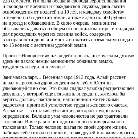
228 семейств. Им была обещана свобода вероисповедания
и свобода от военной и гражданской службы, дана льгота
освобождения от податей на 10 лет, и каждому семейству
отведено по 65 десятин земли, а также дано по 500 рублей
на проезд и обзаведение. В свою очередь, меннониты
обязывались давать на общем основании квартиры и подводы
для проходящих через их селения войск, содержать
в исправности дороги и мосты и платить поземельную подать
по 15 копеек с десятины удобной земли.
Проект «Ново
росси
я» начал действовать, но «русским духом»
здесь не пахло: немцы-меннониты обживали землю,
трудились и верили в лучшее.
Занималась заря… Весенняя заря 1913 года. Алый рассвет
играл на розово-пудровых девичьих губах Юстины,
улыбающейся во сне. Это была сладкая улыбка расцветающей
девушки, у которой еще вся жизнь впереди и, хотелось бы
верить, долгой, счастливой, наполненной житейскими
радостями, приятной усталостью труда и женского счастья.
А счастье — это такая субстанция, которой трудно дать
определение. Великие умы человечества не раз трактовали
это слово. И все равно нет однозначного универсального
толкования. Только человек, шагая по своей дороге жизни,
набивая себе синяки и шишки, теряя друзей и наживая врагов,