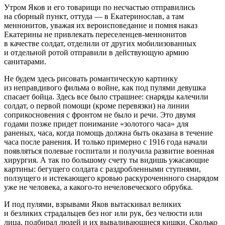
Утром Яков и его товарищи по несчастью отправились
на сборный пункт, оттуда — в Екатеринослав, а там
меннонитов, уважая их вероисповедание и помня наказ
Екатерины не привлекать переселенцев-меннонитов
в качестве солдат, отделили от других
мобилиз
ованных
и отдельной ротой отправили в действующую армию
санитарами.
Не будем здесь рисовать романтическую картинку
из неправдивого фильма о
войн
е, как под пулями девушка
спасает бойца. Здесь все было страшнее: снаряды калечили
солдат, о первой помощи (кроме перевязки) на линии
соприкосновения с фронтом не было и речи. Это двумя
годами позже придет пон
иман
ие «золотого часа» для
раненых, часа, когда помощь должна быть оказана в течение
часа после ранения. И только примерно с 1916 года начали
появляться полевые госпитали и получила развитие военная
хирургия. А так по
боль
шому счету ты видишь ужасающие
картины: бегущего солдата с раздробленными ступнями,
ползущего и истекающего кровью раскуроченнного снарядом
уже не человека, а какого-то нечеловеческого обрубка.
И под пулями, взрывами Яков вытаскивал великих
и безликих страдальцев без ног или рук, без челюсти или
лица, подбирал людей и их вываливающиеся кишки. Сколько