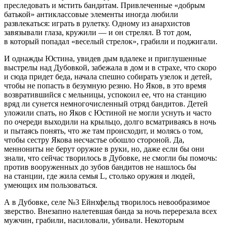
преследовать и мстить бандитам. Привлеченные «добрым
батькой» антиклассовые элементы иногда любили
развлекаться: играть в рулетку. Одному из анархистов
завязывали глаза, кружили — и он стрелял. В тот дом,
в который попадал «веселый стрелок», грабили и поджигали.
И однажды Юстина, увидев дым вдалеке и приглушенные
выстрелы над Дубовкой, забежала в дом и в страхе, что скоро
и сюда придет беда, начала спешно собирать узелок и детей,
чтобы не попасть в безумную резню. Но Яков, в это время
возвратившийся с мельницы, успокоил ее, что на станцию
вряд ли сунется немногочисленный отряд бандитов. Детей
уложили спать, но Яков с Юстиной не могли уснуть и часто
по очереди выходили на крыльцо, долго всматриваясь в ночь
и пытаясь понять, что же там происходит, и молясь о том,
чтобы сестру Якова несчастье обошло стороной. Да,
меннониты не берут оружие в руки, но, даже если бы они
знали, что сейчас творилось в Дубовке, не смогли бы помочь:
против вооруженных до зубов бандитов не нашлось бы
на станции, где жила семья L, столько оружия и людей,
умеющих им пользоваться.
А в Дубовке, селе №3 Ейнхфельд творилось невообразимое
зверство. Внезапно налетевшая банда за ночь перерезала всех
мужчин, грабили,
насил
овали, убивали. Некоторым