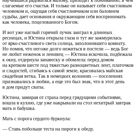
научившись радоваться малому, приходит к пон
иман
ию, в чем
слагаемые его счастья. И только он называет себя счастливым
человеком и, ощущая себя счастливчиком или баловнем
судьбы, дает основания и окружающим себя воспринимать
как человека, по
целов
анного Богом.
И вот уже наглый горячий лучик заиграл в длинных
ресницах, и Юстина открыла глаза и тут же зажмурилась
от ярко-счастливого света солнца, заполонившего комнату.
Но помня, что негоже долго нежиться в постели — ведь Бог
не любит неженок и ленивец — Юстина вскочила, подбежала
к окну, отдернула занавеску и обомлела: перед домом
на крепком шесте под тяжестью разноцветных лент, платочков
и сладостей, сгибаясь к самой земле, к
расов
алась майская
свадебная ветка. Так в немецких колониях — поселениях
признавались в любви, а еще это был знак, что в этот день
в дом придут сваты.
Юстина, замирая от страха перед грядущими событиями,
вошла в кухню, где уже накрывали на стол нехитрый завтрак
мать и бабушка.
Мать с порога сердито буркнула:
— Ставь по
боль
ше теста на пироги к обеду.