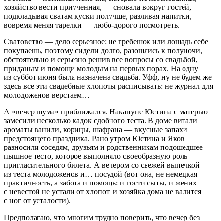
хозяйство вести приученная, — сновала вокруг гостей,
подкладывая сватам куски получше, разливая напитки,
вовремя меняя тарелки — любо-дорого посмотреть.
Сватовство — дело серьезное: не гребешок или лошадь себе
покупаешь, поэтому сидели долго, разошлись к полуночи,
обстоятельно и серьезно решив все вопросы со свадьбой,
приданым и помощи молодым на первых порах. На одну
из суббот июня была назначена свадьба. Уфф, ну не будем же
здесь все эти свадебные хлопоты расписывать: не журнал для
молодоженов верстаем…
А «вечер шума» приближался. Накануне Юстина с матерью
замесили несколько кадок сдобного теста. В доме витали
ароматы ванили, корицы, шафрана — вкусные запахи
предстоящего праздника. Рано утром Юстина и Яков
разносили соседям, друзьям и родственникам подошедшее
пышное тесто, которое выполняло своеобразную роль
пригласительного билета. А вечером со свежей выпечкой
из теста молодоженов и… посудой (вот она, не немецкая
практичность, а забота и помощь: и гости сыты, и жених
с невестой не устали от хлопот, и хозяйка дома не валится
с ног от усталости).
Предполагаю, что многим трудно поверить, что вечер без