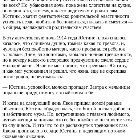
на всех? Но, убаюкивая дочь, пока жена хлопотала на кухне,
он верил в то, что ему, как его родителям и родителям
Юстины, хватит фантастическо-родительской эластичности:
успевать везде, любить и беспокоиться, плакать и смеяться —
в общем, наслаждаться родительским счастьем.
В эту августовскую ночь 1914 года Юстине плохо спалось:
казалось, что слишком душно, томила какая-то тревога, и,
чувствуя беспокойств
о матери
, часто просыпался ребенок
в люльке. Днем, за хлопотами, забылась ночная тревожность,
но к вечеру какое-то нехорошее предчувствие сжало сердце
молодой жены. Яков не мог понять, что тревожит Юстину,
и как мог успокаивал и решил, что жена, еще не окрепшая
после родов, переутомилась:
— Юстина, успокойся, молоко пропадет. Завтра с мельницы
пораньше приду, помогу с хозяйством тебе.
И когда на следующий день Яков пришел домой раньше
обычного, Юстина обрадовалась, что Бог ей послал доброго
и заботливого мужа. Но, встретившись с глазами любимого,
чуткая женщина поняла, что ее беспокойство неспроста: что-
то случилось. И это что-то из распахнутых тревожных глаз
Якова проникало в сердце Юстины и леденящим потоком
сковывало дыхание.