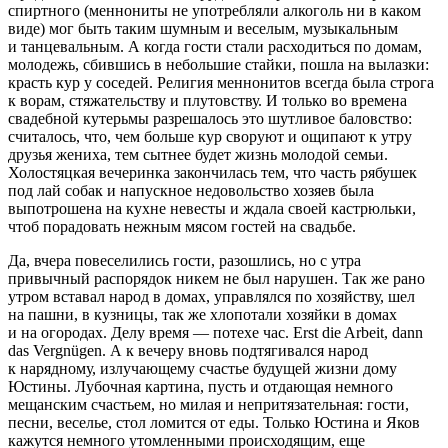
спирт
ного (меннониты не употребляли
алкогол
ь ни в каком
виде) мог быть таким шумным и веселым, музыкальным
и танцевальным. А когда гости стали расходиться по домам,
молодежь, сбившись в не
боль
шие стайки, пошла на вылазки:
красть кур у соседей. Религия меннонитов всегда была строга
к ворам, стяжательству и плутовству. И только во времена
свадебной кутерьмы разрешалось это шутливое баловство:
считалось, что, чем
боль
ше кур своруют и ощипают к утру
друзья жениха, тем сытнее будет жизнь молодой семьи.
Холостяцкая вечеринка закончилась тем, что часть рябушек
под лай собак и напускное недовольство хозяев была
выпотрошена на кухне невесты и ждала своей кастрюльки,
чтоб порадовать нежным мясом гостей на свадьбе.
Да, вчера повеселились гости, разошлись, но с утра
привычный распорядок никем не был нарушен. Так же рано
утром вставал народ в домах, управлялся по хозяйству, шел
на пашни, в кузницы, так же хлопотали хозяйки в домах
и на огородах. Делу время — потехе час. Erst die Arbeit, dann
das Vergnügen. А к вечеру вновь подтягивался народ
к нарядному, излучающему счастье будущей жизни дому
Юстины. Лубочная картина, пусть и отдающая немного
мещанским счастьем, но милая и непритязательная: гости,
песни, веселье, стол ломится от еды. Только Юстина и Яков
кажутся немного утомленными происходящим, еще