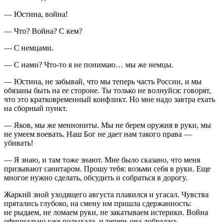
— Юстина,
войн
а!
— Что?
Войн
а? С кем?
— С немцами.
— С нами? Что-то я не понимаю… мы же немцы.
— Юстина, не забывай, что мы теперь часть
Росси
и, и мы
обязаны быть на ее стороне. Ты только не волнуйся: говорят,
что это кратковременный конфликт. Но мне надо завтра ехать
на сборный пункт.
— Яков, мы же меннониты. Мы не берем оружия в руки, мы
не умеем воевать. Наш Бог не дает нам такого права —
убивать!
— Я знаю, и там тоже знают. Мне было сказано, что меня
призывают санитаром. Прошу тебя: возьми себя в руки. Еще
многое нужно сделать, обсудить и собраться в дорогу.
Жаркий зной уходящего августа плавился и угасал. Чувства
прятались глубоко, на смену им пришла сдержанность:
не рыдаем, не ломаем руки, не закатываем истерики.
Войн
а
официально уже полыхала, и теперь она добралась