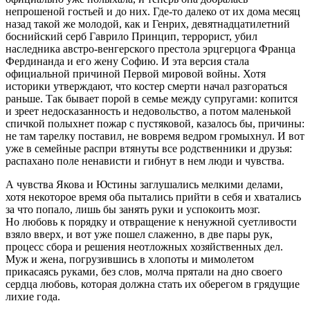
непрошеной гостьей и до них. Где-то далеко от их дома месяц
назад такой же молодой, как и Генрих, девят
надцатилетн
ий
боснийский серб Гаврило Принцип,
терро
рист, убил
наследника австро-венгерского престола эрцгерцога Франца
Фердинанда и его жену Софию. И эта версия стала
официальной причиной Первой мировой
войн
ы. Хотя
историки утверждают, что костер смерти начал разгораться
раньше. Так бывает порой в семье между супругами: копится
и зреет недосказанность и недовольство, а потом маленькой
спичкой полыхнет пожар с пустяковой, казалось бы, причины:
не там тарелку поставил, не вовремя ведром громыхнул. И вот
уже в семейные распри втянуты все родственники и друзья:
распахано поле ненависти и гибнут в нем люди и чувства.
А чувства Якова и Юстины заглушались мелкими делами,
хотя некоторое время оба пытались прийти в себя и хватались
за что попало, лишь бы занять руки и успокоить мозг.
Но любовь к порядку и отвращение к ненужной суетливости
взяло вверх, и вот уже пошел слаженно, в две пары рук,
процесс сбора и решения неотложных хозяйственных дел.
Муж и жена, погрузившись в хлопоты и мимолетом
прикасаясь руками, без слов, молча прятали на дно своего
сердца любовь, которая должна стать их оберегом в грядущие
лихие года.