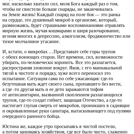
мог, насколько хватало сил, моля Бога каждый раз о том,
чтобы не свистели
боль
ше снаряды, не заканчивалась
на Земле жизнь! Каждый снаряд на поле боя — это ранка
на сердце, это душевный микроб в организме, который,
размнож
аясь, будет страшными воспоминаниями отравлять
мирную жизнь, мучая кошмарами и ширя разочарование,
вгоняя многих в депрессию,
алкогол
изм, бродяжничество или
тихое молчаливое угасание.
И, кстати, о микробах …Представьте себе горы трупов
с обеих воюющих сторон. Нет времени, сил, возможности
убирать, по-человечески хоронить. Все это разлагается,
распространяя зловоние вокруг. Яков, с его маниакальной
тягой к чистоте и порядку, хуже всего переносил это
испытание. Ситуация сама по себе ужасающая: где-то
безутешная мать ждет своего сына, пропавшего без вести,
а где -то другая мать и ее дети заражаются тифом
от антисанит
арии
, вызванной скоплением разлагающихся
трупов, где-то солдат гибнет, защищая Отечество, а где-то
настигает глупая смерть от микробов, проникших в саднящие
и окровавленные руки санитара, вытаскивающего под пулями
очередного раненого бойца.
Юстина же, каждое утро просыпаясь в чистой постели,
а потом занимаясь хозяйством, где все было чисто, слаженно