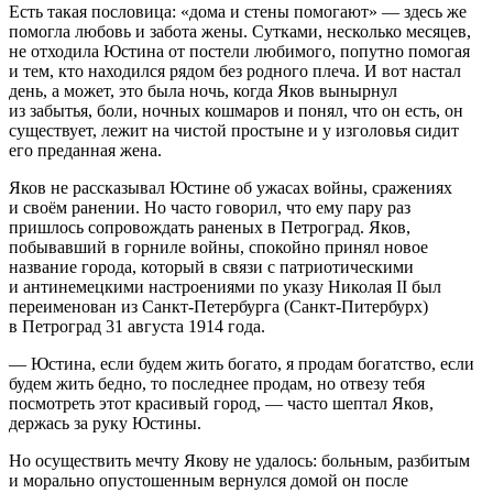
Есть такая пословица: «дома и стены помогают» — здесь же
помогла любовь и забота жены. Сутками, несколько месяцев,
не отходила Юстина от постели любимого, попутно помогая
и тем, кто находился рядом без родного плеча. И вот настал
день, а может, это была ночь, когда Яков вынырнул
из забытья, боли, ночных кошмаров и понял, что он есть, он
существует, лежит на чистой простыне и у изголовья сидит
его преданная жена.
Яков не рассказывал Юстине об ужасах
войн
ы, сражениях
и своём ранении. Но часто говорил, что ему пару раз
пришлось сопровождать раненых в Петроград. Яков,
побывавший в горниле
войн
ы, спокойно принял новое
название города, который в связи с патриотическими
и антинемецкими настроениями по указу Николая II был
переименован из Санкт-Петербурга (Санкт-Питербурх)
в Петроград 31 августа 1914 года.
— Юстина, если будем жить богато, я продам богатство, если
будем жить бедно, то последнее продам, но отвезу тебя
посмотреть этот красивый город, — часто шептал Яков,
держась за руку Юстины.
Но осуществить мечту Якову не удалось:
боль
ным, разбитым
и морально опустошенным вернулся домой он после