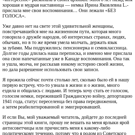
хорошая и мудрая наставница — немка Ирина Яковлевна L.-
прислала мне свои воспоминания… Они лежали «БЕЗ
ГОЛОСА».
Уже давно нет на свете этой удивительной женщины,
повстречавшейся мне на жизненном пути, которая много
говорила о дружбе народов, об интересных странах, людях,
обычаях, но в то же время умела молчать, держать язык
за зубами. Мы подружились: пенсионерка и семиклассница.
Долгие годы длилась наша переписка, и именно мне прислала
она свои напечатанные уже в Канаде воспоминания. Она так
и ушла, молча, не рассказав никому историю своей жизни,
но дала разрешение использовать свои записи.
Я прожила сейчас почти столько лет, сколько было ей в нашу
первую встречу, что-то узнала в жизни и о жизни, много
ездила и общалась с людьми. И теперь хочу стать ее голосом,
голосом немки, пережившей Гражданскую
войн
у, депортацию
1941 года, статус переселенца без права передвижения,
а затем реабилитированной и эмигрировавшей.
И если Вы, мой уважаемый читатель, дойдете до последней
страницы этой книги, прошу не вешать на меня ярлыки ярой
антисоветчицы или причислять меня к какому-либо
политическому течению, потому что я родом из Советского