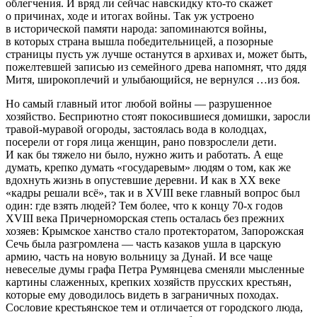
облегчения. И вряд ли сейчас навскидку кто-то скажет
о причинах, ходе и итогах
войн
ы. Так уж устроено
в исторической памяти народа: запоминаются
войн
ы,
в которых страна вышла победительницей, а позорные
страницы пусть уж лучше останутся в архивах и, может быть,
пожелтевшей записью из семейного древа напомнят, что дядя
Митя, широкоплечий и улыбающийся, не вернулся …из боя.
Но самый главный итог любой
войн
ы — разрушенное
хозяйство. Бесприютно стоят покосившиеся домишки, заросли
травой-муравой огороды, застоялась вода в колодцах,
посерели от горя лица женщин, рано повзрослели дети.
И как бы тяжело ни было, нужно жить и работать. А еще
думать, крепко думать «государевым» людям о том, как же
вдохнуть жизнь в опустевшие деревни. И как в XX веке
«кадры решали всё», так и в XVIII веке главный вопрос был
один: где взять людей? Тем более, что к концу 70-х годов
XVIII века Причерноморская степь осталась без прежних
хозяев:
Крым
ское ханство стало протекторатом,
Запорож
ская
Сечь была разгромлена — часть казаков ушла в царскую
армию, часть на новую вольницу за Дунай. И все чаще
невеселые думы гр
афа
Петра Румянцева сменяли мысленные
картины слаженных, крепких хозяйств прусских крестьян,
которые ему доводилось видеть в заграничных походах.
Сословие крестьянское тем и отличается от городского люда,