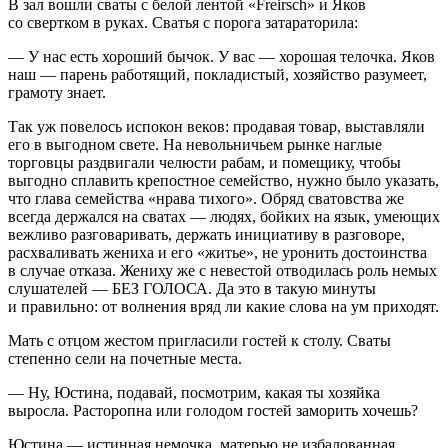
В зал вошли сваты с белой лентой «Freirsch» и Яков
со свертком в руках. Сватья с порога затараторила:
— У нас есть хороший бычок. У вас — хорошая телочка. Яков
наш — парень работящий, покладистый, хозяйство разумеет,
грамоту знает.
Так уж повелось испокон веков: продавая товар, выставляли
его в выгодном свете. На невольничьем рынке наглые
торговцы раздвигали челюсти рабам, и помещику, чтобы
выгодно сплавить крепостное семейство, нужно было указать,
что глава семейства «нрава тихого». Обряд сватовства же
всегда держался на сватах — людях, бойких на язык, умеющих
вежливо разговаривать, держать инициативу в разговоре,
расхваливать жениха и его «житье», не уронить достоинства
в случае отказа. Жениху же с невестой отводилась роль немых
слушателей —
БЕЗ ГОЛОСА
. Да это в такую минуты
и правильно: от волнения вряд ли какие слова на ум приходят.
Мать с отцом жестом пригласили гостей к столу. Сваты
степенно сели на почетные места.
— Ну, Юстина, подавай, посмотрим, какая ты хозяйка
выросла. Расторопна или голодом гостей заморить хочешь?
Юстина — истинная немочка, матерью не избалованная,