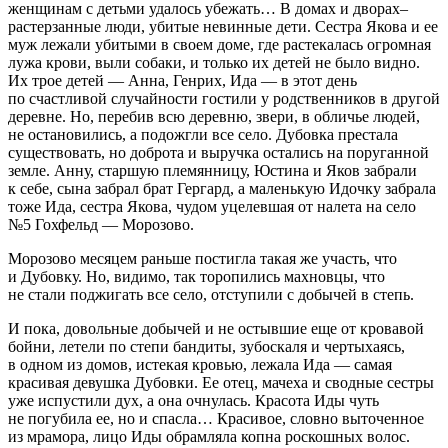
женщинам с детьми удалось убежать… В домах и дворах–
растерзанные люди, убитые невинные дети. Сестра Якова и ее
муж лежали убитыми в своем доме, где растекалась огромная
лужа крови, выли собаки, и только их детей не было видно.
Их трое детей — Анна, Генрих, Ида — в этот день
по счастливой случайности гостили у родственников в другой
деревне. Но, перебив всю деревню, звери, в обличье людей,
не остановились, а подожгли все село. Дубовка престала
существовать, но доброта и выручка остались на поруганной
земле. Анну, старшую племянницу, Юстина и Яков забрали
к себе, сына забрал брат Гергард, а маленькую Идочку забрала
тоже Ида, сестра Якова, чудом уцелевшая от налета на село
№5 Гохфельд — Морозово.
Морозово месяцем раньше постигла такая же участь, что
и Дубовку. Но, видимо, так торопились махновцы, что
не стали поджигать все село, отступили с добычей в степь.
И пока, довольные добычей и не остывшие еще от кровавой
бойни, летели по степи бандиты, зубоскаля и чертыхаясь,
в одном из домов, истекая кровью, лежала Ида — самая
красивая девушка Дубовки. Ее отец, мачеха и сводные сестры
уже испустили дух, а она очнулась. Красота Иды чуть
не погубила ее, но и спасла… Красивое, словно выточенное
из мрамора, лицо Иды обрамляла копна роскошных волос.