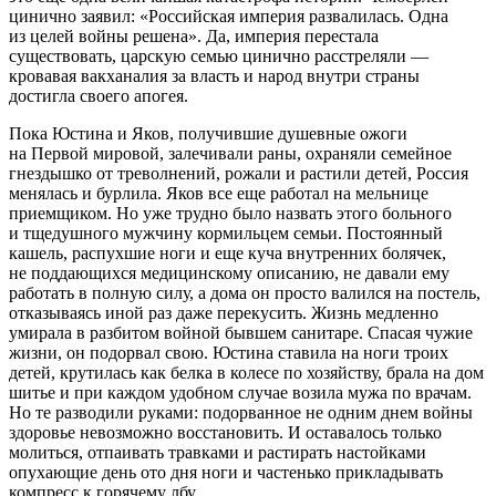
цинично заявил: «Российская империя развалилась. Одна
из целей войны решена». Да, империя перестала
существовать, царскую семью цинично расстреляли —
кровавая вакханалия за власть и народ внутри страны
достигла своего апогея.
Пока Юстина и Яков, получившие душевные ожоги
на Первой мировой, залечивали раны, охраняли семейное
гнездышко от треволнений, рожали и растили детей,
Росси
я
менялась и бурлила. Яков все еще работал на мельнице
приемщиком. Но уже трудно было назвать этого
боль
ного
и тщедушного мужчину кормильцем семьи. Постоянный
кашель, распухшие ноги и еще куча внутренних болячек,
не поддающихся медицинскому описанию, не давали ему
работать в полную силу, а дома он просто валился на постель,
отказываясь иной раз даже перекусить. Жизнь медленно
умирала в разбитом
войн
ой бывшем санитаре. Спасая чужие
жизни, он подорвал свою. Юстина ставила на ноги троих
детей, крутилась как белка в
колес
е по хозяйству, брала на дом
шитье и при каждом удобном случае возила мужа по врачам.
Но те разводили руками: подорванное не одним днем
войн
ы
здоровье невозможно восстановить. И оставалось только
молиться, отпаивать
травк
ами и растирать настойками
опухающие день ото дня ноги и частенько прикладывать
компресс к горячему лбу.