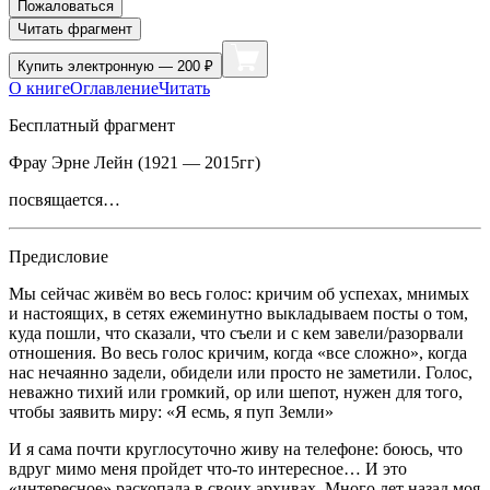
Пожаловаться
Читать фрагмент
Купить
электронную — 200 ₽
О книге
Оглавление
Читать
Бесплатный фрагмент
Фрау Э
рне
Лейн (1921 — 2015гг)
посвящается…
Предисловие
Мы сейчас живём во весь голос: кричим об успехах, мнимых
и настоящих, в сетях ежеминутно выкладываем посты о том,
куда пошли, что сказали, что съели и с кем завели/разорвали
отношения. Во весь голос кричим, когда «все сложно», когда
нас нечаянно задели, обидели или просто не заметили. Голос,
неважно тихий или громкий, ор или шепот, нужен для того,
чтобы заявить миру: «Я есмь, я пуп Земли»
И я сама почти круглосуточно живу на телефоне: боюсь, что
вдруг мимо меня пройдет что-то интересное… И это
«интересное» раскопала в своих архивах. Много лет назад моя