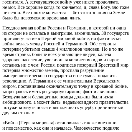
госпиталя. А затянувшуюся
войн
у уже никто продолжать
не мог. Все хорошее когда-то кончается, и, слава Богу, зло тоже
не вечно. Все плохое кончается — без этого знания на Земле
было бы невозможно временами жить.
Неоднозначная
войн
а
Росси
и и Германии, в которой ни одна
из сторон не осталась в выигрыше, закончилась. 38 государств
приняли участие в Первой мировой
войн
е, но фактически
войн
а велась между
Росси
ей и Германией. Обе стороны
потеряли убитыми свыше 4
милли
онов человек. Но в то же
время страны,
боль
ше всех убивающие людей, калеча
здоровое население, увеличивая количество вдов и сирот,
остались ни с чем:
Росси
я, подписав позорный Брестский мир,
потеряла множество земель, проспала разрушение
империалистического государства и не сумела подавить
революцию. А Германии с ее унизительным Версальским
миром, поставившем окончательную точку в кровавой бойне,
запрещалось иметь регулярную армию, флот и авиацию.
Безоружные и беззащитные немцы должны были из-за
амбициозного, а может быть, недальновидного правительства
потуже затянуть пояса и выплачивать ущерб, причиненный
другим странам.
«
Войн
а [Первая мировая] остановилась так же внезапно
и повсеместно, как она и началась. Человечество подняло