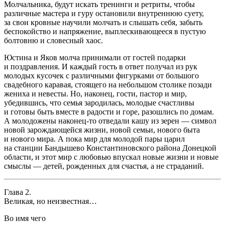
Молчальника, будут искать тренинги и ретриты, чтобы
различные мастера и гуру остановили внутреннюю суету,
за свои кровные научили молчать и слышать себя, забыть
беспокойство и напряжение, выплескивающееся в пустую
болтовню и словесный хаос.
Юстина и Яков молча принимали от гостей подарки
и поздравления. И каждый гость в ответ получал из рук
молодых кусочек с различными фигурками от
боль
шого
свадебного каравая, стоящего на не
боль
шом столике позади
жениха и невесты. Но, наконец, гости, пастор и мир,
убедившись, что семья зародилась, молодые счастливы
и готовы быть вместе в радости и горе, разошлись по домам.
А молодожены наконец-то отведали кашу из зерен — символ
новой зарождающейся жизни, новой семьи, нового быта
и нового мира. А пока мир для молодой пары царил
на станции Бандышево Константиновского района
Донецк
ой
области, и этот мир с любовью впускал новые жизни и новые
смыслы — детей, рожденных для счастья, а не страданий.
Глава 2.
Великая, но неизвестная…
Во имя чего