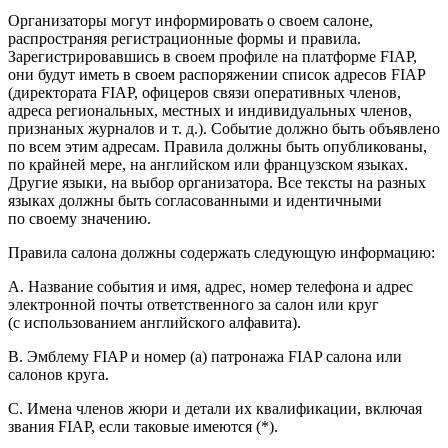
Организаторы могут информировать о своем салоне,
распространяя регистрационные формы и правила.
Зарегистрировавшись в своем профиле на платформе FIAP,
они будут иметь в своем распоряжении список адресов FIAP
(директората FIAP, офицеров связи оперативных
член
ов,
адреса региональных, местных и индивидуальных
член
ов,
признаных журналов и т. д.). Событие должно быть объявлено
по всем этим адресам. Правила должны быть опубликованы,
по крайней мере, на английском или французском языках.
Другие языки, на выбор организатора. Все тексты на разных
языках должны быть согласованными и идентичными
по своему значению.
Правила салона должны содержать следующую информацию:
A. Название события и имя, адрес, номер телефона и адрес
электронной почты ответственного за салон или круг
(с использованием английского алфавита).
B. Эмблему FIAP и номер (а) патронажа FIAP салона или
салонов круга.
C. Имена членов жюри и детали их квалификации, включая
звания FIAP, если таковые имеются (*).