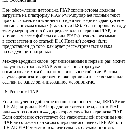
I.5. Обоснования
При оформлении патронажа FIAP организаторы должны
загрузить на платформу FIAP www.myfiap.net полный текст
правил салона, написанный по крайней мере на французском
или английском языках (см. статью II.8). Если в прошлом году
этому мероприятию был предоставлен патронаж FIAP, то
каталог вместе с файлом салона FIAP (предоставляемыми
в соответствии со статьей II.16 Правил) должен быть
предоставлен до того, как будет рассматриваться заявка
на следующий патронаж.
Международный салон, организованный в первый раз, может
получить патронаж FIAP, если организаторы уже
организовали хотя бы одно значительное событие. В этом
случае организатор должен также приложить все возможные
ссылки на ранее организованное мероприятие.
I.6. Решение FIAP
Если получено одобрение от оперативного
член
а, IRFIAP или
ILFIAP, патронаж FIAP предоставляется
президент
ом FIAP
или — от его имени — директором службы патронажа FIAP.
Если одобрение отсутствует без уважительной причины или
FIAP не согласен с отказом оперативного
член
а, IRFIAP или
ILFIAP, FIAP может в исключительных случаях принять