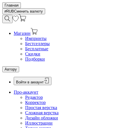
Главная
RUB
Сменить валюту
Магазин
Импринты
Бестселлеры
Бесплатные
Скидки
Подборки
Автору
Войти в аккаунт
Про-аккаунт
Редактор
Корректор
Простая верстка
Сложная верстка
Дизайн обложки
Иллюстрации