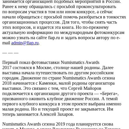
занимается организацией подобных мероприятий в
Росси
и.
Ранее к нему обращались с просьбой проконсультировать
по вопросам участия в том или ином конкурсе, а сейчас
начали обращаться с просьбой помочь разобраться в тонкостях
организационных процессов. Для того, чтобы снять часть
этих вопросов, и издается эта книга. Но по-прежнему
актуальную информацию по международным фотоконкурсам
можно узнать на сайте fiap.ru и задать вопросы автору по e-
mail
admin@fiap.ru
.
— — —
Первый показ фотовыставки Numismatics Awards
2017 состоялся в Москве, столице нашей родины. Далее
выставка начала путешествовать по другим
росси
йским
городам. Движение по стране Numismatics Awards сезона
2018 начинается с Каменки, малой родины организатора
выставки. Это связано с тем, что Сергей Майоров
подключается к организации другого проекта — «Берега»,
призванного оживить клубное движение
Росси
и. А темой
первого клубного конкурса в этом проекте выбрана именно
малая родина. Но и текущий проект не закрывается. Им
теперь занимается Алексей Захаров.
Numismatics Awards сезона 2019 года планируется снова