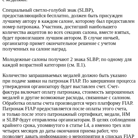
Специальный светло-голубой знак (SLBP),
предоставляющийся бесплатно, должен быть присужден
лучшему автору в каждом салоне, которому был предоставлен
номер патронажа. Участник, достигший наибольшего
количества акцептов во всех секциях салона, вместе взятых,
будет провозглашен лучшим автором. В случае ничьей,
организатор примет окончательное решение с учетом
полученных на салоне наград.
Молодежные салоны получают 2 знака SLBP; по одному для
каждой возрастной категории (см. II.1).
Количество запрашиваемых медалей должно быть указано
при подаче заявки на патронаж FIAP. По завершении процесса
утверждения организатору будет выставлен счет. Счет-
фактура включает оплату патронажа, стоимость запрошенных
медалей и другие возможные расходы, связанные с салоном.
Обработка оплаты счета производится через платформу FIAP.
Патронаж FIAP предоставляется после оплаты этого счета,
и только после этого патронажный сертификат, медали, HM
и SLBP будут отправлены организаторам. В целях соблюдения
крайнего срока, упомянутого в статье I.4, а именно трех или
четырех месяцев до даты окончания приема работ, что
позволяет давать информацию о мероприятии в списках FIAP