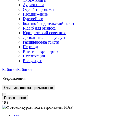
Тираж книги
Аудиокнига
Офлайн-продажи
Продвижение
Буктрейлер
Большой издательский пакет
Rideró для бизнеса
Юридический советник
Дополнительные услуги
Расшифровка текста
Перевод
Книги в аэропортах
Публикация
Все услуги
Кабинет
Кабинет
Уведомления
Отметить все как прочитанные
Показать ещё
18
+