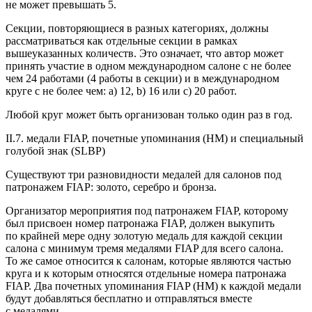
не может превышать 5.
Секции, повторяющиеся в разных категориях, должны
рассматриваться как отдельные секции в рамках
вышеуказанных количеств. Это означает, что автор может
принять участие в одном международном салоне с не более
чем 24 работами (4 работы в секции) и в международном
круге с не более чем: a) 12, b) 16 или c) 20 работ.
Любой круг может быть организован только один раз в год.
II.7. медали FIAP, почетные упоминания (HM) и специальный
голубой знак (SLBP)
Существуют три разновидности медалей для салонов под
патронажем FIAP: золото, серебро и бронза.
Организатор мероприятия под патронажем FIAP, которому
был присвоен номер патронажа FIAP, должен выкупить
по крайней мере одну золотую медаль для каждой секции
салона с минимум тремя медалями FIAP для всего салона.
То же самое относится к салонам, которые являются частью
круга и к которым относятся отдельные номера патронажа
FIAP. Два почетных упоминания FIAP (HM) к каждой медали
будут добавляться бесплатно и отправляться вместе
с медалями.