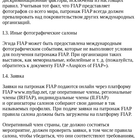
дискрими
нацио
нные факторы, исключены из настоящих
правил. Учитывая тот факт, что FIAP представляет
фотографов со всего мира, патронаж FIAP всегда должен
превалировать над покровительством других международных
организаций.
I.3. Иные фотографические салоны
Эгида FIAP может быть предоставлена международным
фотографическим событиям, которые не выполняют условия
для получения патронажа FIAP. При организации таких
выставок, как мемориальные, юбилейные и т. д. (пожалуйста,
обратитесь к документу FIAP «Auspices of FIAP»).
I.4. Заявка
Заявки на патронаж FIAP подаются онлайн через платформу
FIAP www.myfiap.net, где оперативные
член
ы, региональные
член
ы (IRFIAP), индивидуальные
член
ы (ILFIAP)
и организаторы салонов собирают свои данные в так
называемых профилях. При подаче заявки на патронаж FIAP
правила салона должны быть загружены на платформу FIAP.
Оперативный
член
страны, где должно состояться
мероприятие, должен проверить заявки, в том числе правила
салона, чтобы убедиться, что они соответствуют требованиям,