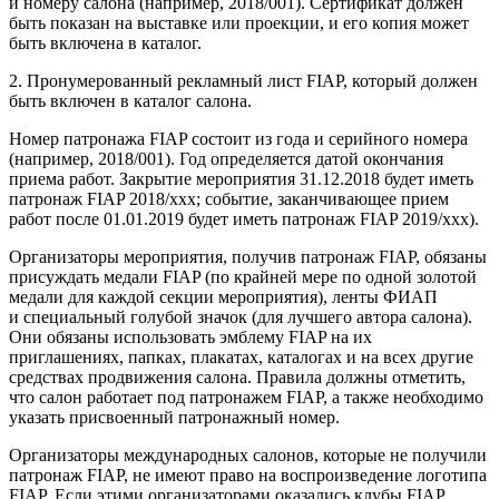
и номеру салона (например, 2018/001). Сертификат должен
быть показан на выставке или проекции, и его копия может
быть включена в каталог.
2. Пронумерованный рекламный лист FIAP, который должен
быть включен в каталог салона.
Номер патронажа FIAP состоит из года и серийного номера
(например, 2018/001). Год определяется датой окончания
приема работ. Закрытие мероприятия 31.12.2018 будет иметь
патронаж FIAP 2018/xxx; событие, заканчивающее прием
работ после 01.01.2019 будет иметь патронаж FIAP 2019/xxx).
Организаторы мероприятия, получив патронаж FIAP, обязаны
присуждать медали FIAP (по крайней мере по одной золотой
медали для каждой секции мероприятия), ленты ФИАП
и специальный голубой значок (для лучшего автора салона).
Они обязаны использовать эмблему FIAP на их
приглашениях, папках, плакатах, каталогах и на всех другие
средствах продвижения салона. Правила должны отметить,
что салон работает под патронажем FIAP, а также необходимо
указать присвоенный патронажный номер.
Организаторы международных салонов, которые не получили
патронаж FIAP, не имеют право на воспроизведение логотипа
FIAP. Если этими организаторами оказались клубы FIAP,