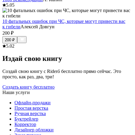
5.0
5
10 фатальных ошибок при ЧС, которые могут привести вас
к гибели
Алексей Довгун
200
₽
200
₽
5.0
2
Издай свою книгу
Создай свою книгу с Rideró бесплатно прямо сейчас. Это
просто, как раз, два, три!
Создать книгу бесплатно
Наши услуги
Офлайн-продажи
Простая верстка
Ручная верстка
Буктрейлер
Корректор
Дизайнер обложки