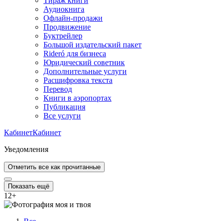
Тираж книги
Аудиокнига
Офлайн-продажи
Продвижение
Буктрейлер
Большой издательский пакет
Rideró для бизнеса
Юридический советник
Дополнительные услуги
Расшифровка текста
Перевод
Книги в аэропортах
Публикация
Все услуги
Кабинет
Кабинет
Уведомления
Отметить все как прочитанные
Показать ещё
12
+