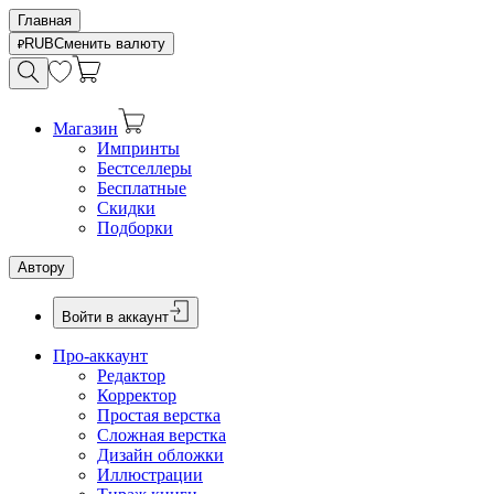
Главная
RUB
Сменить валюту
Магазин
Импринты
Бестселлеры
Бесплатные
Скидки
Подборки
Автору
Войти в аккаунт
Про-аккаунт
Редактор
Корректор
Простая верстка
Сложная верстка
Дизайн обложки
Иллюстрации