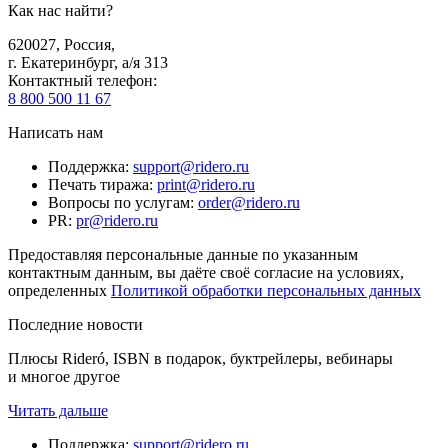
Как нас найти?
620027
,
Россия
,
г. Екатеринбург, а/я 313
Контактный телефон
:
8 800 500 11 67
Написать нам
Поддержка
:
support@ridero.ru
Печать тиража
:
print@ridero.ru
Вопросы по услугам
:
order@ridero.ru
PR
:
pr@ridero.ru
Предоставляя персональные данные по указанным
контактным данным, вы даёте своё согласие на условиях,
определенных
Политикой обработки персональных данных
Последние новости
Плюсы Rideró, ISBN в подарок, буктрейлеры, вебинары
и многое другое
Читать дальше
Поддержка
:
support@ridero.ru