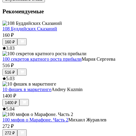
Рекомендуемые
108 Буддийских Сказаний
160
₽
160
₽
3.0
3
100 секретов кратного роста прибыли
Мария Сергеева
516
₽
516
₽
5.0
3
10 фишек в маркетинге
Andrey Kuzmin
1400
₽
1400
₽
5.0
4
100 мифов о Марафоне. Часть 2
Михаил Журавлев
272
₽
272
₽