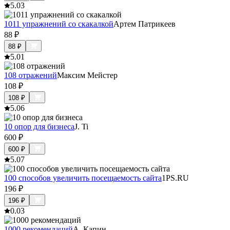
5.0
3
1011 упражнений со скакалкой
Артем Патрикеев
88
₽
88
₽
5.0
1
108 отражений
Максим Мейстер
108
₽
108
₽
5.0
6
10 опор для бизнеса
J. Ti
600
₽
600
₽
5.0
7
100 способов увеличить посещаемость сайта
1PS.RU
196
₽
196
₽
0.0
3
1000 рекомендаций
А. Капин