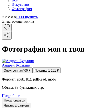
Все
Искусство
Фотография
0.0
0
Оценить
Электронная книга
Фотография моя и твоя
Андрей Будылин
Электронная
400
₽
Печатная
1 281
₽
Формат:
epub, fb2, pdfRead, mobi
Объем:
88
бумажных стр.
Подробнее
Пожаловаться
Читать фрагмент