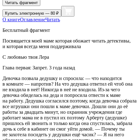
Читать фрагмент
Купить
электронную — 80 ₽
О книге
Оглавление
Читать
Бесплатный фрагмент
Посвящается моей маме которая обожает читать детективы,
и которая всегда меня поддерживала
С любовью твоя Лера
Глава первая: Запрет. 3 года назад
Девочка позвала дедушку и спросила: — что находится
в комнате — напротив? На что дедушка ответил ей чтоб она
не входила в неё! Никогда в неё не входила. Из-за чего
девочка обиделась на деда и попросила отвести к маме
на работу. Дедушка согласился поэтому, когда девочка собрала
все игрушки они пошли к маме девочки. Дошли они до её
работы за двадцать минут, но охранник учреждения где
работает мама не в пустил их поэтому Арберту (дедушке)
пришлось ей звонить и только когда она спустилась, забрала
дочь к себе в кабинет он смог уйти домой. — Почему ты
не захотела посидеть у дедушки ещё часик? — Я на него