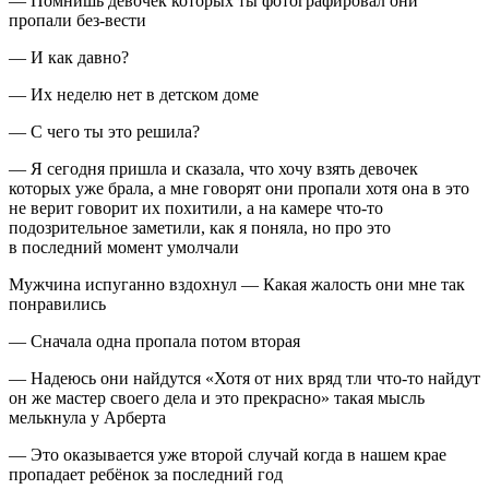
— Помнишь девочек которых ты фотографировал они
пропали без-вести
— И как давно?
— Их неделю нет в детском доме
— С чего ты это решила?
— Я сегодня пришла и сказала, что хочу взять девочек
которых уже брала, а мне говорят они пропали хотя она в это
не верит говорит их похитили, а на камере что-то
подозрительное заметили, как я поняла, но про это
в последний момент умолчали
Мужчина испуганно вздохнул — Какая жалость они мне так
понравились
— Сначала одна пропала потом вторая
— Надеюсь они найдутся «
Хотя от них вряд тли что-то найдут
он
же
мастер
своего
дела
и
это
прекрасно»
такая мысль
мелькнула у Арберта
— Это оказывается уже второй случай когда в нашем крае
пропадает ребёнок за последний год