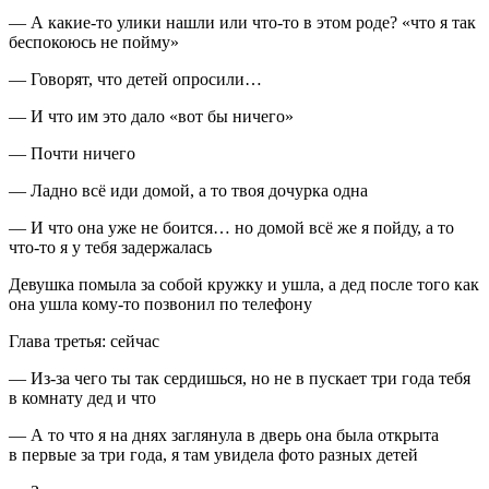
— А какие-то улики нашли или что-то в этом роде? «
что я так
беспокоюсь не пойму»
— Говорят, что детей опросили…
— И что им это дало «
вот бы ничего»
— Почти ничего
— Ладно всё иди домой, а то твоя дочурка одна
— И что она уже не боится… но домой всё же я пойду, а то
что-то я у тебя задержалась
Девушка помыла за собой кружку и ушла, а дед после того как
она ушла кому-то позвонил по телефону
Глава третья: сейчас
— Из-за чего ты так сердишься, но не в пускает три года тебя
в комнату дед и что
— А то что я на днях заглянула в дверь она была открыта
в первые за три года, я там увидела фото разных детей