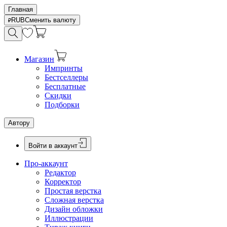
Главная
RUB
Сменить валюту
Магазин
Импринты
Бестселлеры
Бесплатные
Скидки
Подборки
Автору
Войти в аккаунт
Про-аккаунт
Редактор
Корректор
Простая верстка
Сложная верстка
Дизайн обложки
Иллюстрации