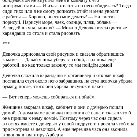
обиделась он не впустил меня в комнату с его
инструментами — И из-за этого ты на него обиделась? Тогда
сиди тихо или я не смогу дописать отчёт и меня уволят
с работы — Хорошо, но что мне делать? — На листик
порисуй. Нарисуй море, чаек, солнце, пляж, облака —
А людей в купальниках? — Можно Девочка взяла цветные
карандаши со стола и стала рисовать
***
Девочка дорисовала свой рисунок и сказала обратившись
к маме: — Давай я пока уберу за собой, а ты пока ещё
работой, но как только закончу то мы пойдём домой
Девочка сложила карандаши в органайзер и открыв шкаф
поставила стул около него забравшись на стул девочка убрала
бумагу, после, этого она убрала рисунок в пакет
— Вот теперь можешь собираться и пойдём
Женщина закрыла шкаф, кабинет и они с дочерью пошли
домой. А дома маме девочки позвонил её папа и сказал что б
она пришла к нему домой. Поэтому через час она сидела
в гостях вместе с дочерью у своей подруги и просила чтоб она
присмотрела за девочкой. А ещё через два часа она звонила
в звонок в квартиру Арберта