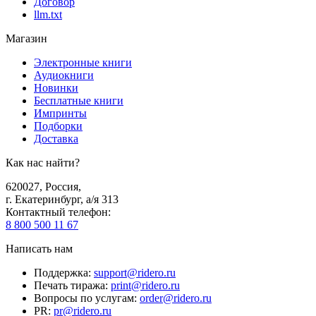
Договор
llm.txt
Магазин
Электронные книги
Аудиокниги
Новинки
Бесплатные книги
Импринты
Подборки
Доставка
Как нас найти?
620027
,
Россия
,
г. Екатеринбург, а/я 313
Контактный телефон
:
8 800 500 11 67
Написать нам
Поддержка
:
support@ridero.ru
Печать тиража
:
print@ridero.ru
Вопросы по услугам
:
order@ridero.ru
PR
:
pr@ridero.ru