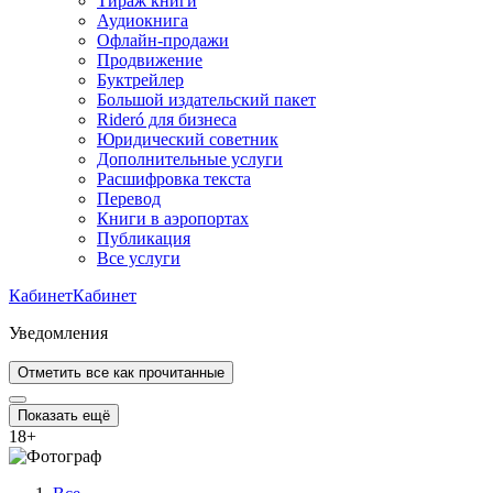
Тираж книги
Аудиокнига
Офлайн-продажи
Продвижение
Буктрейлер
Большой издательский пакет
Rideró для бизнеса
Юридический советник
Дополнительные услуги
Расшифровка текста
Перевод
Книги в аэропортах
Публикация
Все услуги
Кабинет
Кабинет
Уведомления
Отметить все как прочитанные
Показать ещё
18
+