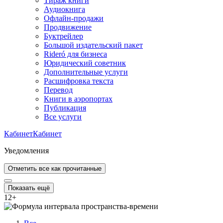
Тираж книги
Аудиокнига
Офлайн-продажи
Продвижение
Буктрейлер
Большой издательский пакет
Rideró для бизнеса
Юридический советник
Дополнительные услуги
Расшифровка текста
Перевод
Книги в аэропортах
Публикация
Все услуги
Кабинет
Кабинет
Уведомления
Отметить все как прочитанные
Показать ещё
12
+