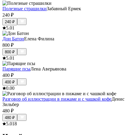
Полезные страшилки
Забавный Ермек
240
₽
240
₽
5.0
1
Дон Батон
Елена Филина
800
₽
800
₽
5.0
1
Парящие псы
Лена Аверьянова
400
₽
400
₽
0.0
0
Разговор об иллюстрации в пижаме и с чашкой кофе
Денис
Зильбер
480
₽
480
₽
5.0
18