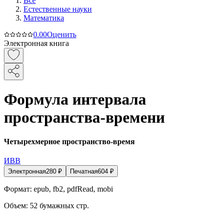
Все
Естественные науки
Математика
0.0
0
Оценить
Электронная книга
Формула интервала
пространства-времени
Четырехмерное пространство-время
ИВВ
Электронная
280
₽
Печатная
604
₽
Формат:
epub, fb2, pdfRead, mobi
Объем:
52
бумажных стр.