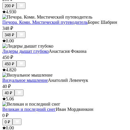
200
₽
4.9
30
Печора. Коми. Мистический путеводитель
Борис Шабрин
348
₽
348
₽
0.0
0
Лидеры дышат глубоко
Анастасия Фокина
450
₽
450
₽
4.8
20
Визуальное мышление
Анатолий Левенчук
40
₽
40
₽
5.0
6
Великан и последний снег
Иван Мордвинкин
0
₽
0
₽
0.0
0