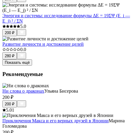
Энергия и системы: исследование формулы ΔE = 19ΣΨ (E_i —
E_j) ² / ΣN
5.0
200
₽
Развитие личности и достижение целей
0.0
280
₽
Показать ещё
Рекомендуемые
Ни слова о драконах
Ульяна Бисерова
200
₽
200
₽
5.0
1
Приключения Макса и его верных друзей в Японии
Марина
Голомидова
200
₽