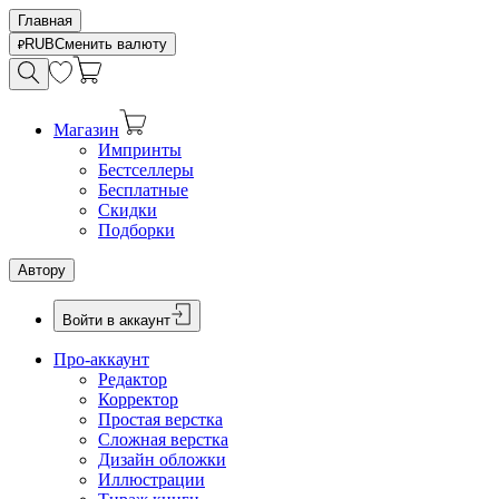
Главная
RUB
Сменить валюту
Магазин
Импринты
Бестселлеры
Бесплатные
Скидки
Подборки
Автору
Войти в аккаунт
Про-аккаунт
Редактор
Корректор
Простая верстка
Сложная верстка
Дизайн обложки
Иллюстрации