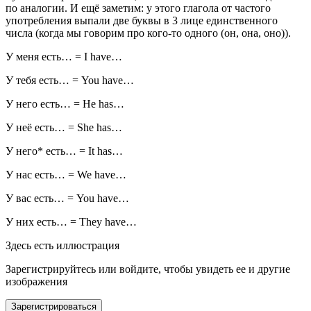
по аналогии. И ещё заметим: у этого глагола от частого
употребления выпали две буквы в 3 лице единственного
числа (когда мы говорим про кого-то одного (он, она, оно)).
У меня есть… = I have…
У тебя есть… = You have…
У него есть… = He has…
У неё есть… = She has…
У него* есть… = It has…
У нас есть… = We have…
У вас есть… = You have…
У них есть… = They have…
Здесь есть иллюстрация
Зарегистрируйтесь или войдите, чтобы увидеть ее и другие
изображения
Зарегистрироваться