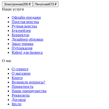
Электронная
200
₽
Печатная
673
₽
Наши услуги
Офлайн-продажи
Простая верстка
Ручная верстка
Буктрейлер
Корректор
Дизайнер обложки
Заказ тиража
Публикация
Rideró для бизнеса
О нас
О сервисе
О магазине
Книги
Возникли вопросы?
Приватность
Наши преимущества
Реквизиты
Договор
llm.txt