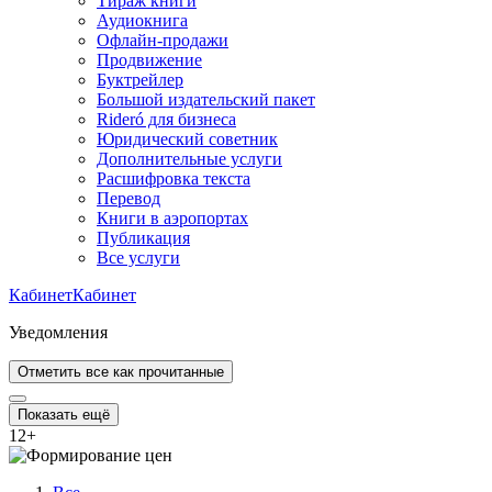
Тираж книги
Аудиокнига
Офлайн-продажи
Продвижение
Буктрейлер
Большой издательский пакет
Rideró для бизнеса
Юридический советник
Дополнительные услуги
Расшифровка текста
Перевод
Книги в аэропортах
Публикация
Все услуги
Кабинет
Кабинет
Уведомления
Отметить все как прочитанные
Показать ещё
12
+