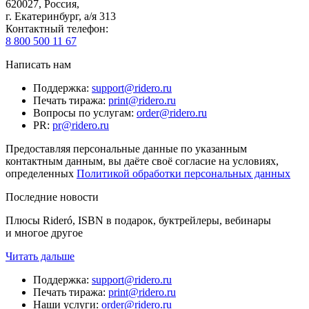
620027
,
Россия
,
г. Екатеринбург, а/я 313
Контактный телефон
:
8 800 500 11 67
Написать нам
Поддержка
:
support@ridero.ru
Печать тиража
:
print@ridero.ru
Вопросы по услугам
:
order@ridero.ru
PR
:
pr@ridero.ru
Предоставляя персональные данные по указанным
контактным данным, вы даёте своё согласие на условиях,
определенных
Политикой обработки персональных данных
Последние новости
Плюсы Rideró, ISBN в подарок, буктрейлеры, вебинары
и многое другое
Читать дальше
Поддержка
:
support@ridero.ru
Печать тиража
:
print@ridero.ru
Наши услуги
:
order@ridero.ru