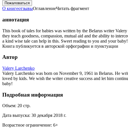
Пожаловаться
О книге
отзывы
Оглавление
Читать фрагмент
аннотация
This book of tales for babies was written by the Belarus writer Valery
they teach goodness, compassion, mutual aid and the ability to interce
a kind wise tale can help in this. Sweet reading to you and your baby!
Книга публикуется в авторской орфографии и пунктуации
Автор
Valery Larchenko
Valery Larchenko was born on November 9, 1961 in Belarus. He writes i
loved by kids. We wish the writer creative success and let him continu
baby!
Подробная информация
Объем:
20
стр.
Дата выпуска:
30 декабря 2018 г.
Возрастное ограничение:
6
+