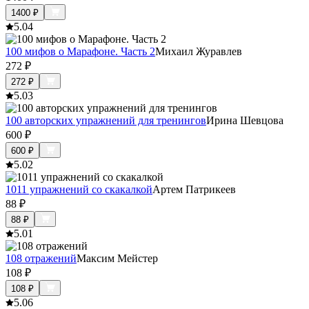
1400
₽
5.0
4
100 мифов о Марафоне. Часть 2
Михаил Журавлев
272
₽
272
₽
5.0
3
100 авторских упражнений для тренингов
Ирина Шевцова
600
₽
600
₽
5.0
2
1011 упражнений со скакалкой
Артем Патрикеев
88
₽
88
₽
5.0
1
108 отражений
Максим Мейстер
108
₽
108
₽
5.0
6