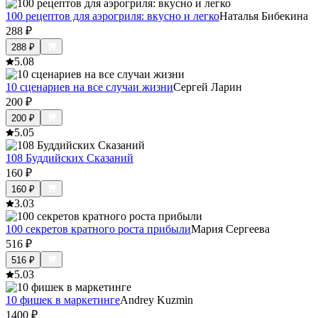
100 рецептов для аэрогриля: вкусно и легко
Наталья Бибекина
288
₽
288
₽
5.0
8
10 сценариев на все случаи жизни
Сергей Ларин
200
₽
200
₽
5.0
5
108 Буддийских Сказаний
160
₽
160
₽
3.0
3
100 секретов кратного роста прибыли
Мария Сергеева
516
₽
516
₽
5.0
3
10 фишек в маркетинге
Andrey Kuzmin
1400
₽