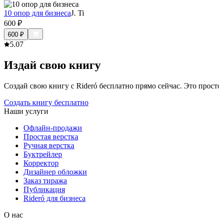
10 опор для бизнеса
J. Ti
600
₽
600
₽
5.0
7
Издай свою книгу
Создай свою книгу с Rideró бесплатно прямо сейчас. Это просто,
Создать книгу бесплатно
Наши услуги
Офлайн-продажи
Простая верстка
Ручная верстка
Буктрейлер
Корректор
Дизайнер обложки
Заказ тиража
Публикация
Rideró для бизнеса
О нас