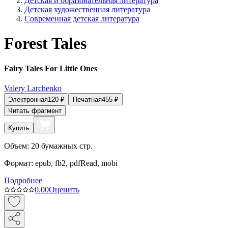
Детская и образовательная литература
Детская художественная литература
Современная детская литература
Forest Tales
Fairy Tales For Little Ones
Valery Larchenko
Электронная
120
₽
Печатная
455
₽
Читать фрагмент
Купить
Объем:
20
бумажных стр.
Формат:
epub, fb2, pdfRead, mobi
Подробнее
0.0
0
Оценить