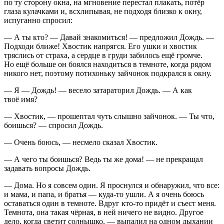
по ту сторону окна, на мгновение перестал плакать, потёр
глаза кулачками и, всхлипывая, не подходя близко к окну,
испуганно спросил:
— А ты кто? — Давай знакомиться! — предложил Дождь. —
Подходи ближе! Хвостик напрягся. Его ушки и хвостик
тряслись от страха, а сердце в груди забилось ещё громче.
Но ещё
боль
ше он боялся находиться в темноте, когда рядом
никого нет, поэтому потихоньку зайчонок подкрался к окну.
— Я — Дождь! — весело затараторил Дождь. — А как
твоё имя?
— Хвостик, — прошептал чуть слышно зайчонок. — Ты что,
боишься? — спросил Дождь.
— Очень боюсь, — несмело сказал Хвостик.
— А чего ты боишься? Ведь ты же дома! — не прекращал
задавать вопросы Дождь.
— Дома. Но я совсем один. Я п
росн
улся и обнаружил, что все:
и мама, и папа, и братья — куда-то ушли. А я очень боюсь
оставаться один в темноте. Вдруг кто-то придёт и съест меня.
Темнота, она такая чёрная, в ней ничего не видно. Другое
дело, когда светит солнышко, — выпалил на одном дыхании