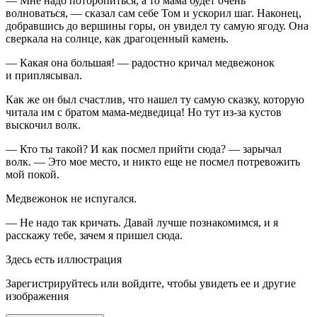
— Мне надо поторопиться, а то мама будет очень
волноваться, — сказал сам себе Том и ускорил шаг. Наконец,
добравшись до вершины горы, он увидел ту самую ягоду. Она
сверкала на солнце, как драгоценный камень.
— Какая она
боль
шая! — радостно кричал медвежонок
и приплясывал.
Как же он был счастлив, что нашел ту самую сказку, которую
читала им с братом мама-медведица! Но тут из-за кустов
выскочил волк.
— Кто ты такой? И как посмел прийти сюда? — зарычал
волк. — Это мое место, и никто еще не посмел потревожить
мой покой.
Медвежонок не испугался.
— Не надо так кричать. Давай лучше познакомимся, и я
расскажу тебе, зачем я пришел сюда.
Здесь есть иллюстрация
Зарегистрируйтесь или войдите, чтобы увидеть ее и другие
изображения