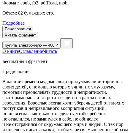
Формат:
epub, fb2, pdfRead, mobi
Объем:
82
бумажных стр.
Подробнее
Пожаловаться
Читать фрагмент
Купить
электронную — 400 ₽
О книге
Оглавление
Читать
Бесплатный фрагмент
Предисловие
В давние времена мудрые люди придумывали истории для
своих детей, с помощью которых учили их уму-разуму,
помогали преодолевать трудности и неприятности,
с которыми могли встретиться дети на разных этапах
взросления. Взрослые всегда хотят уберечь детей от плохих
поступков и неправильного восприятия ситуаций,
но не всегда знают, как это сделать, чтобы ребенок
не отдалился, не замкнулся в себе, не обиделся
и не отстранился от окружающего мира и людей. С тех пор
и повелось писать сказки, чтобы через вымышленные образы