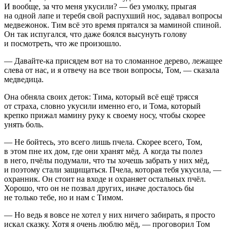
И вообще, за что меня укусили? — без умолку, прыгая
на одной лапе и теребя свой распухший нос, задавал вопросы
медвежонок. Тим всё это время прятался за маминой спиной.
Он так испугался, что даже боялся высунуть голову
и посмотреть, что же произошло.
— Давайте-ка присядем вот на то сломанное дерево, лежащее
слева от нас, и я отвечу на все твои вопросы, Том, — сказала
медведица.
Она обняла своих деток: Тима, который всё ещё трясся
от страха, словно укусили именно его, и Тома, который
крепко прижал мамину руку к своему носу, чтобы скорее
унять
боль
.
— Не бойтесь, это всего лишь пчела. Скорее всего, Том,
в этом пне их дом, где они хранят мёд. А когда ты полез
в него, пчёлы подумали, что ты хочешь забрать у них мёд,
и поэтому стали защищаться. Пчела, которая тебя укусила, —
охранник. Он стоит на входе и охраняет остальных пчёл.
Хорошо, что он не позвал других, иначе досталось бы
не только тебе, но и нам с Тимом.
— Но ведь я вовсе не хотел у них ничего забирать, я просто
искал сказку. Хотя я очень люблю мёд, — проговорил Том