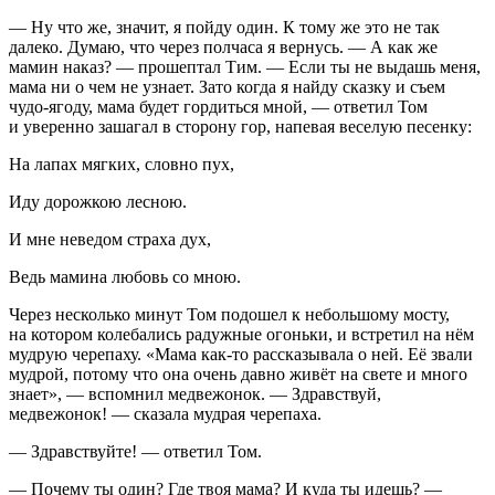
— Ну что же, значит, я пойду один. К тому же это не так
далеко. Думаю, что через полчаса я вернусь. — А как же
мамин наказ? — прошептал Тим. — Если ты не выдашь меня,
мама ни о чем не узнает. Зато когда я найду сказку и съем
чудо
-ягоду, мама будет гордиться мной, — ответил Том
и уверенно зашагал в сторону гор, напевая веселую песенку:
На лапах мягких, словно пух,
Иду дорожкою лесною.
И мне неведом страха дух,
Ведь мамина любовь со мною.
Через несколько минут Том подошел к не
боль
шому мосту,
на котором колебались радужные огоньки, и встретил на нём
мудрую черепаху. «Мама как-то рассказывала о ней. Её звали
мудрой, потому что она очень давно живёт на свете и много
знает», — вспомнил медвежонок. — Здравствуй,
медвежонок! — сказала мудрая черепаха.
— Здравствуйте! — ответил Том.
— Почему ты один? Где твоя мама? И куда ты идешь? —