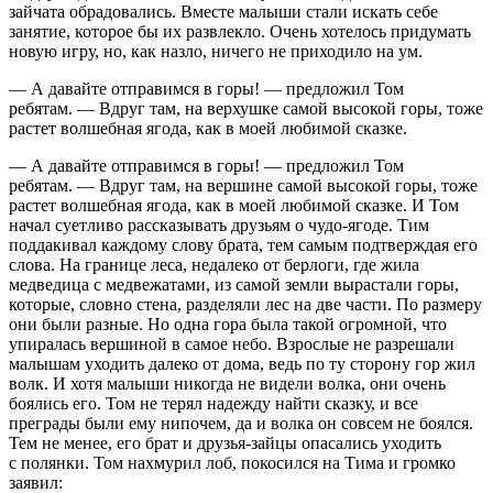
зайчата обрадовались. Вместе малыши стали искать себе
занятие, которое бы их развлекло. Очень хотелось придумать
новую игру, но, как назло, ничего не приходило на ум.
— А давайте отправимся в горы! — предложил Том
ребятам. — Вдруг там, на верхушке самой высокой горы, тоже
растет волшебная ягода, как в моей любимой сказке.
— А давайте отправимся в горы! — предложил Том
ребятам. — Вдруг там, на вершине самой высокой горы, тоже
растет волшебная ягода, как в моей любимой сказке. И Том
начал суетливо рассказывать друзьям о
чудо
-ягоде. Тим
поддакивал каждому слову брата, тем самым подтверждая его
слова. На границе леса, недалеко от берлоги, где жила
медведица с медвежатами, из самой земли вырастали горы,
которые, словно стена, разделяли лес на две части. По размеру
они были разные. Но одна гора была такой огромной, что
упиралась вершиной в самое небо. Взрослые не разрешали
малышам уходить далеко от дома, ведь по ту сторону гор жил
волк. И хотя малыши никогда не видели волка, они очень
боялись его. Том не терял надежду найти сказку, и все
преграды были ему нипочем, да и волка он совсем не боялся.
Тем не менее, его брат и друзья-зайцы опасались уходить
с полянки. Том нахмурил лоб, покосился на Тима и громко
заявил: