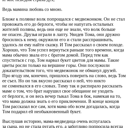
Ведь мамина любовь со мною.
Ближе к полянке волк попрощался с медвежонком. Он не стал
провожать его до берлоги, чтобы не напугать остальных
жителей поляны, ведь они еще не знали, что волк
боль
ше
не опасен. Друзья играли в лапту. Увидев Тома, они дружно
бросились к нему, окружили его и стали расспрашивать,
удалось ли ему найти сказку. И Том рассказал о своем походе.
Хорошо, что Том успел вернуться раньше того времени, когда
мама обычно звала его с братом домой. Перед тем как
спуститься с гор, Том нарвал букет цветов для мамы. Такие
цветы росли только на вершине горы. Они послужили
доказательством того, что медвежонок не обманул друзей.
Про ягоду им, конечно, пришлось поверить на слово, ведь Том
ее съел. Но он так вкусно рассказал о ней, что никто
не сомневался в его словах. Тиму так и распирало рассказать
маме о том, что брат нарушил свое обещание не уходить
от берлоги, и он весь вечер тыкал Тома в бок, намекая на то,
что мама должна знать о его приключении. В конце концов
Том рассказал все сам, хотя мама обо всем догадалась, когда
Том подарил ей необыкновенный букет.
Выслушав историю, мама-медведица очень испугалась
за сына, но не стала ругать его, а заботливо попросила всегда