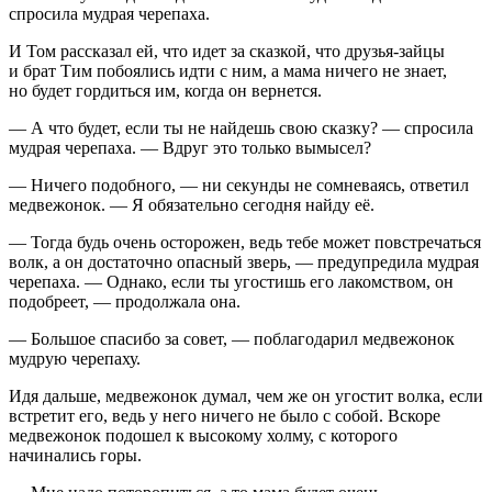
спросила мудрая черепаха.
И Том рассказал ей, что идет за сказкой, что друзья-зайцы
и брат Тим побоялись идти с ним, а мама ничего не знает,
но будет гордиться им, когда он ве
рне
тся.
— А что будет, если ты не найдешь свою сказку? — спросила
мудрая черепаха. — Вдруг это только вымысел?
— Ничего подобного, — ни секунды не сомневаясь, ответил
медвежонок. — Я обязательно сегодня найду её.
— Тогда будь очень осторожен, ведь тебе может повстречаться
волк, а он достаточно опасный зверь, — предупредила мудрая
черепаха. — Однако, если ты угостишь его лакомством, он
подобреет, — продолжала она.
—
Боль
шое спасибо за совет, — поблагодарил медвежонок
мудрую черепаху.
Идя дальше, медвежонок думал, чем же он угостит волка, если
встретит его, ведь у него ничего не было с собой. Вскоре
медвежонок подошел к высокому холму, с которого
начинались горы.