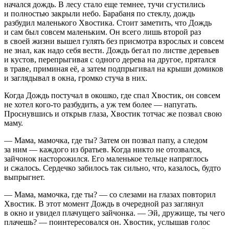
начался дождь. В лесу стало еще темнее, тучи сгустились
и полностью закрыли небо. Барабаня по стеклу, дождь
разбудил маленького Хвостика. Стоит заметить, что Дождь
и сам был совсем маленьким. Он всего лишь второй раз
в своей жизни вышел гулять без присмотра взрослых и совсем
не знал, как надо себя вести. Дождь бегал по листве деревьев
и кустов, перепрыгивая с одного дерева на другое, прятался
в траве, приминая её, а затем подпрыгивал на крыши домиков
и заглядывал в окна, громко стуча в них.
Когда Дождь постучал в окошко, где спал Хвостик, он совсем
не хотел кого-то разбудить, а уж тем более — напугать.
П
росн
увшись и открыв глаза, Хвостик тотчас же позвал свою
маму.
— Мама, мамочка, где ты? Затем он позвал папу, а следом
за ним — каждого из братьев. Когда никто не отозвался,
зайчонок насторожился. Его маленькое тельце напряглось
и сжалось. Сердечко забилось так сильно, что, казалось, будто
выпрыгнет.
— Мама, мамочка, где ты? — со слезами на глазах повторил
Хвостик. В этот момент Дождь в очередной раз заглянул
в окно и увидел плачущего зайчонка. — Эй, дружище, ты чего
плачешь? — поинтересовался он. Хвостик, услышав голос