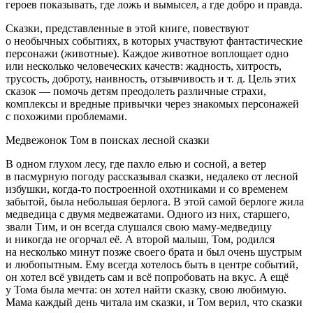
героев показывать, где ложь и вымысел, а где добро и правда.
Сказки, представленные в этой книге, повествуют
о необычных событиях, в которых участвуют фантастические
персонажи (животные). Каждое животное воплощает одно
или несколько человеческих качеств: жадность, хитрость,
трусость, доброту, наивность, отзывчивость и т. д. Цель этих
сказок — помочь детям преодолеть различные страхи,
комплексы и вредные привычки через знакомых персонажей
с похожими проблемами.
Медвежонок Том в поисках лесной сказки
В одном глухом лесу, где пахло елью и сосной, а ветер
в пасмурную погоду рассказывал сказки, недалеко от лесной
избушки, когда-то построенной охотниками и со временем
забытой, была не
боль
шая берлога. В этой самой берлоге жила
медведица с двумя медвежатами. Одного из них, старшего,
звали Тим, и он всегда слушался свою маму-медведицу
и никогда не огорчал её. А второй малыш, Том, родился
на несколько минут позже своего брата и был очень шустрым
и любопытным. Ему всегда хотелось быть в центре событий,
он хотел всё увидеть сам и всё попробовать на вкус. А ещё
у Тома была мечта: он хотел найти сказку, свою любимую.
Мама каждый день читала им сказки, и Том верил, что сказки