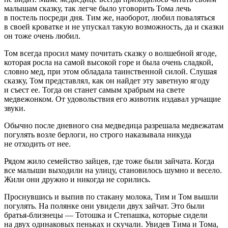
малышам сказку, так легче было уговорить Тома лечь
в постель посреди дня. Тим же, наоборот, любил поваляться
в своей кроватке и не упускал такую возможность, да и сказки
он тоже очень любил.
Том всегда просил маму почитать сказку о волшебной ягоде,
которая росла на самой высокой горе и была очень сладкой,
словно мед, при этом обладала таинственной силой. Слушая
сказку, Том представлял, как он найдет эту заветную ягоду
и съест ее. Тогда он станет самым храбрым на свете
медвежонком. От удовольствия его животик издавал урчащие
звуки.
Обычно после дневного сна медведица разрешала медвежатам
погулять возле берлоги, но строго наказывала никуда
не отходить от нее.
Рядом жило семейство зайцев, где тоже были зайчата. Когда
все малыши выходили на улицу, становилось шумно и весело.
Жили они дружно и никогда не сорились.
П
росн
увшись и выпив по стакану молока, Тим и Том вышли
погулять. На полянке они увидели двух зайчат. Это были
братья-близнецы — Тотошка и Степашка, которые сидели
на двух одинаковых пеньках и скучали. Увидев Тима и Тома,