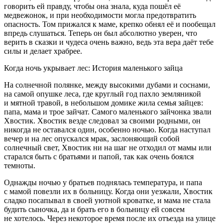
говорить ей правду, чтобы она знала, куда пошёл её
медвежонок, и при необходимости могла предотвратить
опасность. Том прижался к маме, крепко обнял её и пообещал
впредь слушаться. Теперь он был абсолютно уверен, что
верить в сказки и чудеса очень важно, ведь эта вера даёт тебе
силы и делает храбрее.
Когда ночь укрывает лес: История маленького зайца
На солнечной полянке, между высокими дубами и соснами,
на самой опушке леса, где круглый год пахло земляникой
и мятной травой, в не
боль
шом домике жила семья зайцев:
папа, мама и трое зайчат. Самого маленького зайчонка звали
Хвостик. Хвостик везде следовал за своими родными, он
никогда не оставался один, особенно ночью. Когда наступал
вечер и на лес опускался мрак, заслоняющий собой
солнечный свет, Хвостик ни на шаг не отходил от мамы или
старался быть с братьями и папой, так как очень боялся
темноты.
Однажды ночью у братьев поднялась температура, и папа
с мамой повезли их в
боль
ницу. Когда они уезжали, Хвостик
сладко посапывал в своей уютной кроватке, и мама не стала
будить сыночка, да и брать его в
боль
ницу ей совсем
не хотелось. Через некоторое время после их отъезда на улице