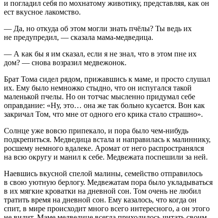
и погладил себя по мохнатому животику, представляя, как он
ест вкусное лакомство.
— Да, но откуда об этом могли знать пчёлы? Ты ведь их
не предупредил, — сказала мама-медведица.
— А как бы я им сказал, если я не знал, что в этом пне их
дом? — снова возразил медвежонок.
Брат Тома сидел рядом, прижавшись к маме, и просто слушал
их. Ему было немножко стыдно, что он испугался такой
маленькой пчелы. Но он тотчас мысленно придумал себе
оправдание: «Ну, это… она же так
боль
но кусается. Вон как
закричал Том, что мне от одного его крика стало страшно».
Солнце уже вовсю припекало, и пора было чем-нибудь
подкрепиться. Медведица встала и направилась к малиннику,
росшему немного вдалеке. Аромат от него распространялся
на всю округу и манил к себе. Медвежата поспешили за ней.
Наевшись вкусной спелой малины, семейство отправилось
в свою уютную берлогу. Медвежатам пора было укладываться
в их мягкие кроватки на дневной сон. Том очень не любил
тратить время на дневной сон. Ему казалось, что когда он
спит, в мире происходит много всего интересного, а он этого
не видит. Маме медведице всегда приходилось читать своим