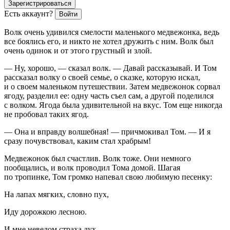
Зарегистрироваться
Есть аккаунт?
Войти
Волк очень удивился смелости маленького медвежонка, ведь
все боялись его, и никто не хотел дружить с ним. Волк был
очень одинок и от этого грустный и злой.
— Ну, хорошо, — сказал волк. — Давай рассказывай. И Том
рассказал волку о своей семье, о сказке, которую искал,
и о своем маленьком путешествии. Затем медвежонок сорвал
ягоду, разделил ее: одну часть съел сам, а другой поделился
с волком. Ягода была удивительной на вкус. Том еще никогда
не пробовал таких ягод.
— Она и вправду волшебная! — причмокивал Том. — И я
сразу почувствовал, каким стал храбрым!
Медвежонок был счастлив. Волк тоже. Они немного
пообщались, и волк проводил Тома домой. Шагая
по тропинке, Том громко напевал свою любимую песенку:
На лапах мягких, словно пух,
Иду дорожкою лесною.
И мне неведом страха дух,