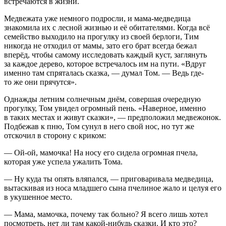
встречаются в жизни.
Медвежата уже немного подросли, и мама-медведица
знакомила их с лесной жизнью и её обитателями. Когда всё
семейство выходило на прогулку из своей берлоги, Тим
никогда не отходил от мамы, зато его брат всегда бежал
вперёд, чтобы самому исследовать каждый куст, заглянуть
за каждое дерево, которое встречалось им на пути. «Вдруг
именно там спряталась сказка, — думал Том. — Ведь где-
то же они прячутся».
Однажды
летн
им солнечным днём, совершая очередную
прогулку, Том увидел огромный пень. «Наверное, именно
в таких местах и живут сказки», — предположил медвежонок.
Подбежав к пню, Том сунул в него свой нос, но тут же
отскочил в сторону с криком:
— Ой-ой, мамочка! На носу его сидела огромная пчела,
которая уже успела ужалить Тома.
— Ну куда ты опять вляпался, — приговаривала медведица,
вытаскивая из носа младшего сына пчелиное жало и целуя его
в укушенное место.
— Мама, мамочка, почему так
боль
но? Я всего лишь хотел
посмотреть, нет ли там какой-нибудь сказки. И кто это?