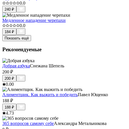
0.0
240
₽
Медленное нападение черепахи
0.0
184
₽
Показать ещё
Рекомендуемые
Добрая азбука
Снежана Шепель
200
₽
200
₽
0.0
0
Алиментщик. Как выжить и победить
Павел Ющенко
188
₽
188
₽
4.7
3
365 вопросов самому себе
Александра Метальникова