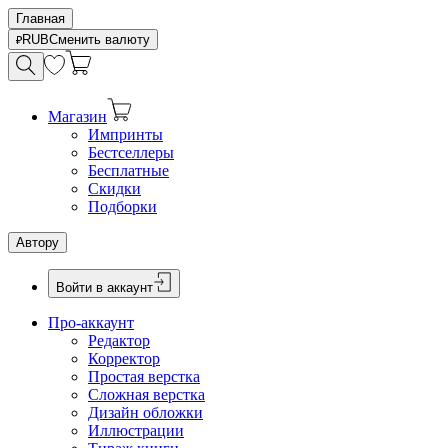
Главная
RUB
Сменить валюту
Магазин
Импринты
Бестселлеры
Бесплатные
Скидки
Подборки
Автору
Войти в аккаунт
Про-аккаунт
Редактор
Корректор
Простая верстка
Сложная верстка
Дизайн обложки
Иллюстрации