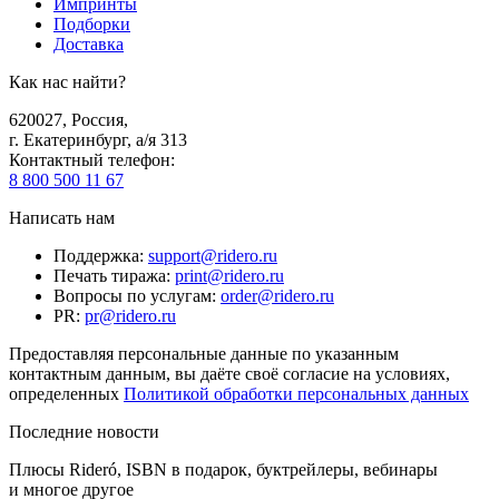
Импринты
Подборки
Доставка
Как нас найти?
620027
,
Россия
,
г. Екатеринбург, а/я 313
Контактный телефон
:
8 800 500 11 67
Написать нам
Поддержка
:
support@ridero.ru
Печать тиража
:
print@ridero.ru
Вопросы по услугам
:
order@ridero.ru
PR
:
pr@ridero.ru
Предоставляя персональные данные по указанным
контактным данным, вы даёте своё согласие на условиях,
определенных
Политикой обработки персональных данных
Последние новости
Плюсы Rideró, ISBN в подарок, буктрейлеры, вебинары
и многое другое