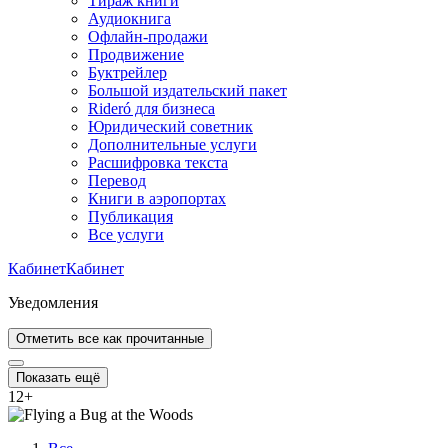
Тираж книги
Аудиокнига
Офлайн-продажи
Продвижение
Буктрейлер
Большой издательский пакет
Rideró для бизнеса
Юридический советник
Дополнительные услуги
Расшифровка текста
Перевод
Книги в аэропортах
Публикация
Все услуги
Кабинет
Кабинет
Уведомления
Отметить все как прочитанные
Показать ещё
12
+