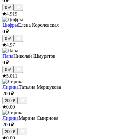
0
₽
0
₽
4.9
19
Цифры
Елена Королевская
0
₽
0
₽
4.9
7
Папа
Николай Шмуратов
0
₽
0
₽
5.0
11
Лирика
Татьяна Мершукова
200
₽
200
₽
0.0
0
Лирика
Марина Смирнова
200
₽
200
₽
0.0
0