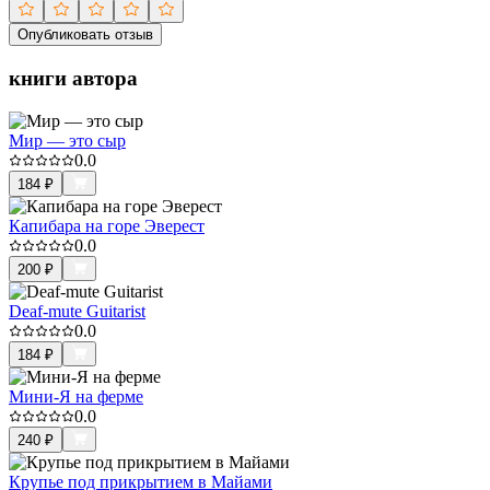
Опубликовать отзыв
книги автора
Мир — это сыр
0.0
184
₽
Капибара на горе Эверест
0.0
200
₽
Deaf-mute Guitarist
0.0
184
₽
Мини-Я на ферме
0.0
240
₽
Крупье под прикрытием в Майами