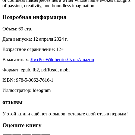
of countless masterpieces lies a writer whose name evokes thoughts
of passion, creativity, and boundless imagination.
Подробная информация
Объем:
69
стр.
Дата выпуска:
12 апреля 2024 г.
Возрастное ограничение:
12
+
В магазинах:
ЛитРес
Wildberries
Ozon
Amazon
Формат:
epub, fb2, pdfRead, mobi
ISBN:
978-5-0062-7616-1
Иллюстратор
:
Ideogram
отзывы
У этой книги ещё нет отзывов, оставьте свой отзыв первым!
Оцените книгу