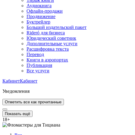
Тираж книги
Аудиокнига
Офлайн-продажи
Продвижение
Буктрейлер
Большой издательский пакет
Rideró для бизнеса
Юридический советник
Дополнительные услуги
Расшифровка текста
Перевод
Книги в аэропортах
Публикация
Все услуги
Кабинет
Кабинет
Уведомления
Отметить все как прочитанные
Показать ещё
18
+