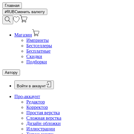
Главная
RUB
Сменить валюту
Магазин
Импринты
Бестселлеры
Бесплатные
Скидки
Подборки
Автору
Войти в аккаунт
Про-аккаунт
Редактор
Корректор
Простая верстка
Сложная верстка
Дизайн обложки
Иллюстрации