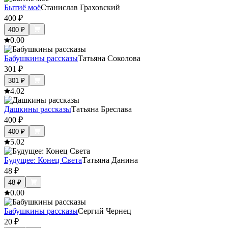
Бытиё моё
Станислав Граховский
400
₽
400
₽
0.0
0
Бабушкины рассказы
Татьяна Соколова
301
₽
301
₽
4.0
2
Дашкины рассказы
Татьяна Бреслава
400
₽
400
₽
5.0
2
Будущее: Конец Света
Татьяна Данина
48
₽
48
₽
0.0
0
Бабушкины рассказы
Сергий Чернец
20
₽