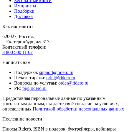
Бесплатные книги
Импринты
Подборки
Доставка
Как нас найти?
620027
,
Россия
,
г. Екатеринбург, а/я 313
Контактный телефон
:
8 800 500 11 67
Написать нам
Поддержка
:
support@ridero.ru
Печать тиража
:
print@ridero.ru
Вопросы по услугам
:
order@ridero.ru
PR
:
pr@ridero.ru
Предоставляя персональные данные по указанным
контактным данным, вы даёте своё согласие на условиях,
определенных
Политикой обработки персональных данных
Последние новости
Плюсы Rideró, ISBN в подарок, буктрейлеры, вебинары