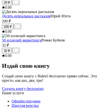
20
₽
0.0
0
Десять нереальных рассказов
Юрий Юхта
200
₽
200
₽
0.0
0
50 иллюзий маркетинга
Роман Бубнов
32
₽
32
₽
0.0
0
Издай свою книгу
Создай свою книгу с Rideró бесплатно прямо сейчас. Это
просто, как раз, два, три!
Создать книгу бесплатно
Наши услуги
Офлайн-продажи
Простая верстка