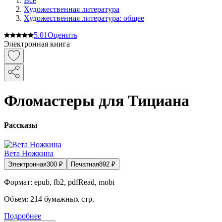
Все
Художественная литература
Художественная литература: общее
5.0
1
Оценить
Электронная книга
Фломастеры для Тициана
Рассказы
Вета Ножкина
Электронная
300
₽
Печатная
892
₽
Формат:
epub, fb2, pdfRead, mobi
Объем:
214
бумажных стр.
Подробнее