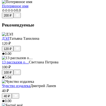
Потерянное имя
0.0
200
₽
Рекомендуемые
ДЭЛ
Татьяна Танилина
120
₽
120
₽
0.0
0
13 рассказов о…
Светлана Петрова
100
₽
100
₽
5.0
4
Чувство издалека
Дмитрий Ланев
40
₽
40
₽
0.0
0