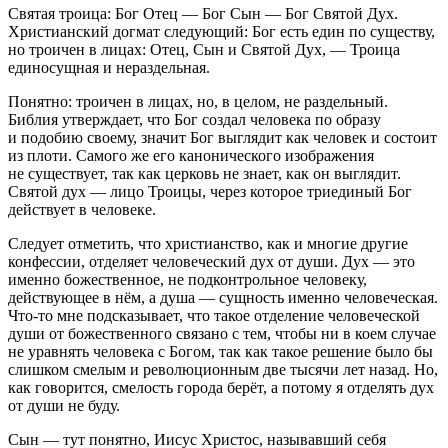
Святая троица: Бог Отец — Бог Сын — Бог Святой Дух.
Христианский догмат следующий: Бог есть един по существу,
но троичен в лицах: Отец, Сын и Святой Дух, — Троица
единосущная и нераздельная.
Понятно: троичен в лицах, но, в целом, не раздельный.
Библия утверждает, что Бог создал человека по образу
и подобию своему, значит Бог выглядит как человек и состоит
из плоти. Самого же его канонического изображения
не существует, так как церковь не знает, как он выглядит.
Святой дух — лицо Троицы, через которое триединый Бог
действует в человеке.
Следует отметить, что христианство, как и многие другие
конфессии, отделяет человеческий дух от души. Дух — это
именно божественное, не подконтрольное человеку,
действующее в нём, а душа — сущность именно человеческая.
Что-то мне подсказывает, что такое отделение человеческой
души от божественного связано с тем, чтобы ни в коем случае
не уравнять человека с Богом, так как такое решение было бы
слишком смелым и революционным две тысячи лет назад. Но,
как говорится, смелость города берёт, а потому я отделять дух
от души не буду.
Сын — тут понятно, Иисус Христос, называвший себя