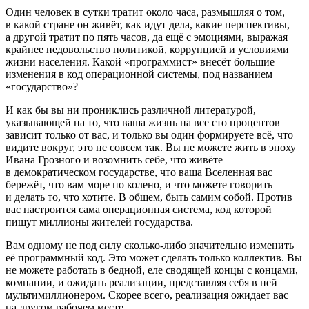
Один человек в сутки тратит около часа, размышляя о том,
в какой стране он живёт, как идут дела, какие перспективы,
а другой тратит по пять часов, да ещё с эмоциями, выражая
крайнее недовольство политикой, коррупцией и условиями
жизни населения. Какой «программист» внесёт большие
изменения в код операционной системы, под названием
«государство»?
И как бы вы ни прониклись различной литературой,
указывающей на то, что ваша жизнь на все сто процентов
зависит только от вас, и только вы один формируете всё, что
видите вокруг, это не совсем так. Вы не можете жить в эпоху
Ивана Грозного и возомнить себе, что живёте
в демократическом государстве, что ваша Вселенная вас
бережёт, что вам море по колено, и что можете говорить
и делать то, что хотите. В общем, быть самим собой. Против
вас настроится сама операционная система, код которой
пишут миллионы жителей государства.
Вам одному не под силу сколько-либо значительно изменить
её программный код. Это может сделать только коллектив. Вы
не можете работать в бедной, еле сводящей концы с концами,
компании, и ожидать реализации, представляя себя в ней
мультимиллионером. Скорее всего, реализация ожидает вас
на другом рабочем месте.