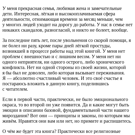
У меня прекрасная семья, любимая жена и замечательные
дети. Интересная, лёгкая и высокооплачиваемая сфера
деятельности, отнимающая времени за месяц меньше, чем
у многих людей уходит на дорогу до работы. У нас в семье нет
никаких скандалов, разногласий, и никто не болеет, вообще.
За последние пять лет, после увольнения со скорой помощи, я
не болел ни разу, кроме пары дней лёгкой простуды,
возникшей в процессе работы над этой книгой. У меня нет
проблем с внешностью и с лишним весом. У меня нет ни
одного неприятеля, ни одного острого, либо хронического
конфликта. Нет ни одной стороны из своей жизни, которой
я бы был не доволен, либо которая вызывает переживания.
Я — абсолютно счастливый человек. И это своё счастье я
постараюсь вложить в данную книгу, поделившись
с читателем.
Если в первой части, практически, не было эмоционального
окраса, то во второй он уже появится. Да и какие могут быть
эмоции в описании базовой, фундаментальной части нашего
мироздания? Вот они — принципы и законы, по которым мы
живём. Нравятся они вам или нет, но примите и распишитесь.
О чём же будет эта книга? Практически все религиозные