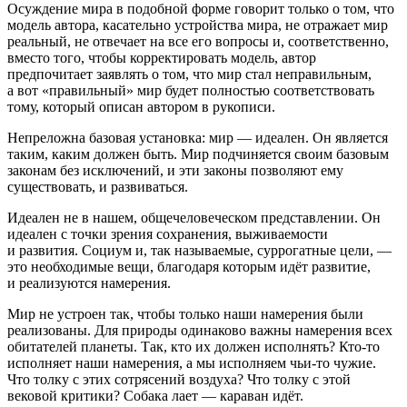
Осуждение мира в подобной форме говорит только о том, что
модель автора, касательно устройства мира, не отражает мир
реальный, не отвечает на все его вопросы и, соответственно,
вместо того, чтобы корректировать модель, автор
предпочитает заявлять о том, что мир стал неправильным,
а вот «правильный» мир будет полностью соответствовать
тому, который описан автором в рукописи.
Непреложна базовая установка: мир — идеален. Он является
таким, каким должен быть. Мир подчиняется своим базовым
законам без исключений, и эти законы позволяют ему
существовать, и развиваться.
Идеален не в нашем, общечеловеческом представлении. Он
идеален с точки зрения сохранения, выживаемости
и развития. Социум и, так называемые, суррогатные цели, —
это необходимые вещи, благодаря которым идёт развитие,
и реализуются намерения.
Мир не устроен так, чтобы только наши намерения были
реализованы. Для природы одинаково важны намерения всех
обитателей планеты. Так, кто их должен исполнять? Кто-то
исполняет наши намерения, а мы исполняем чьи-то чужие.
Что толку с этих сотрясений воздуха? Что толку с этой
вековой критики? Собака лает — караван идёт.