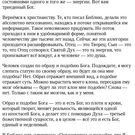
состояниями одного и того же — энергии. Вот вам
триединый Бог.
Вернёмся к христианству. Те, кто писал Библию, делали это
абсолютно неосознанно, находясь в потоке открывшейся им
информации. Такое невозможно придумать. Но поток
приходил к ним в удобоваримой форме, понятной
человечеству две тысячи лет назад. Сейчас же эти аллегории
приходится расшифровывать. Отец — это Творец; Сын — это
то, что Отец сотворил; Святой Дух — это та энергия, что
пронизывает всё вокруг, а в человеке — это душа.
Человек создан по образу и подобию Бога. Подождите, я могу
слепить статую по своему образу, но будет ли она мне
подобна? Нет. Образ отражает внешний вид, а подобие
отражает суть. Можно вырастить моего клона, пересадив ему
мозг обезьяны — будет ли этот клон мне подобен? Снова —
нет. Только с таким же мозгом, как и у меня.
Образ и подобие Бога — это и есть Бог, из плоти и крови,
который творит, меняет реальность, являющейся одной
из ипостасей Бога, а делает это с помощью Духа — третьей
божественной сущности, а в целом — всё это и есть Бог,
единый и неделимый.
В Библии есть изречение: «Остановитесь и познайте, что Я