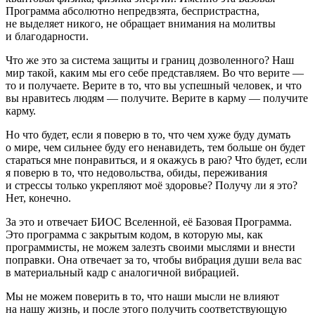
Программа абсолютно непредвзята, беспристрастна,
не выделяет никого, не обращает внимания на молитвы
и благодарности.
Что же это за система защиты и границ дозволенного? Наш
мир такой, каким мы его себе представляем. Во что верите —
то и получаете. Верите в то, что вы успешный человек, и что
вы нравитесь людям — получите. Верите в карму — получите
карму.
Но что будет, если я поверю в то, что чем хуже буду думать
о мире, чем сильнее буду его ненавидеть, тем больше он будет
стараться мне понравиться, и я окажусь в раю? Что будет, если
я поверю в то, что недовольства, обиды, переживания
и стрессы только укрепляют моё здоровье? Получу ли я это?
Нет, конечно.
За это и отвечает БИОС Вселенной, её Базовая Программа.
Это программа с закрытым кодом, в которую мы, как
программисты, не можем залезть своими мыслями и внести
поправки. Она отвечает за то, чтобы вибрация души вела вас
в материальный кадр с аналогичной вибрацией.
Мы не можем поверить в то, что наши мысли не влияют
на нашу жизнь, и после этого получить соответствующую