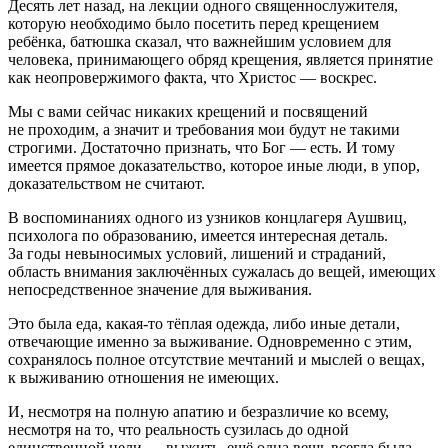
Десять лет назад, на лекции одного священнослужителя,
которую необходимо было посетить перед крещением
ребёнка, батюшка сказал, что важнейшим условием для
человека, принимающего обряд крещения, является принятие
как неопровержимого факта, что Христос — воскрес.
Мы с вами сейчас никаких крещений и посвящений
не проходим, а значит и требования мои будут не такими
строгими. Достаточно признать, что Бог — есть. И тому
имеется прямое доказательство, которое иные люди, в упор,
доказательством не считают.
В воспоминаниях одного из узников концлагеря Аушвиц,
психолога по образованию, имеется интересная деталь.
За годы невыносимых условий, лишений и страданий,
область внимания заключённых сужалась до вещей, имеющих
непосредственное значение для выживания.
Это была еда, какая-то тёплая одежда, либо иные детали,
отвечающие именно за выживание. Одновременно с этим,
сохранялось полное отсутствие мечтаний и мыслей о вещах,
к выживанию отношения не имеющих.
И, несмотря на полную апатию и безразличие ко всему,
несмотря на то, что реальность сузилась до одной
единственной цели — выжить, ещё одна вещь всегда была