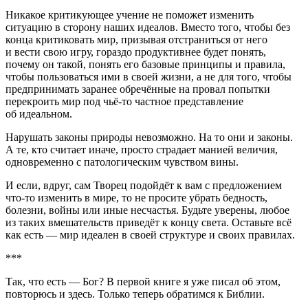
Никакое критикующее учение не поможет изменить
ситуацию в сторону наших идеалов. Вместо того, чтобы без
конца критиковать мир, призывая отстраниться от него
и вести свою игру, гораздо продуктивнее будет понять,
почему он такой, понять его базовые принципы и правила,
чтобы пользоваться ими в своей жизни, а не для того, чтобы
предпринимать заранее обречённые на провал попытки
перекроить мир под чьё-то частное представление
об идеальном.
Нарушать законы природы невозможно. На то они и законы.
А те, кто считает иначе, просто страдает манией величия,
одновременно с патологическим чувством вины.
И если, вдруг, сам Творец подойдёт к вам с предложением
что-то изменить в мире, то не просите убрать бедность,
болезни,
войн
ы или иные несчастья. Будьте уверены, любое
из таких вмешательств приведёт к концу света. Оставьте всё
как есть — мир идеален в своей структуре и своих правилах.
***
Так, что есть — Бог? В первой книге я уже писал об этом,
повторюсь и здесь. Только теперь обратимся к Библии.