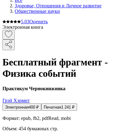
Все
Здоровье, Отношения и Личное развитие
Общественные науки
5.0
3
Оценить
Электронная книга
Бесплатный фрагмент -
Физика событий
Практикум Чернокнижника
Грэй Хэрмит
Электронная
400
₽
Печатная
1 241
₽
Формат:
epub, fb2, pdfRead, mobi
Объем:
454
бумажных стр.