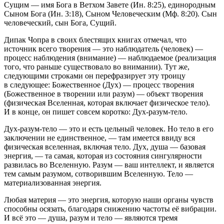
Сущим — имя Бога в Ветхом Завете (Ин. 8:25), единородным
Сыном Бога (Ин. 3:18), Сыном Человеческим (Мф. 8:20). Сын
человеческий, сын Бога, Сущий.
Дипак Чопра в своих блестящих книгах отмечал, что
источник всего творения — это наблюдатель (человек) —
процесс наблюдения (внимание) — наблюдаемое (реализация
того, что раньше существовало во внимании). Тут же,
следующими строками он перефразирует эту троицу
в следующее: Божественное (Дух) — процесс творения
(Божественное в творении или разум) — объект творения
(физическая Вселенная, которая включает физическое тело).
И в конце, он пишет совсем коротко: Дух-разум-тело.
Дух-разум-тело — это и есть цельный человек. Но тело в его
заключении не единственное, — там имеется ввиду вся
физическая вселенная, включая тело. Дух, душа — базовая
энергия, — та самая, которая из состояния сингулярности
развилась во Вселенную. Разум — ваш интеллект, и является
тем самым разумом, сотворившим Вселенную. Тело —
материализованная энергия.
Любая материя — это энергия, которую наши органы чувств
способны осязать, благодаря снижению частоты её вибрации.
И всё это — душа, разум и тело — являются тремя