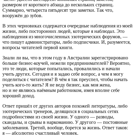
размером от короткого абзаца до нескольких страниц.
Суммарно, четыреста пятьдесят три заметки. Так что,
вооружён до зубов.
В этих черновиках содержатся очередные наблюдения из моей
жизни, либо посторонних людей, которые я наблюдал. Это
наблюдения из многочисленных эзотерических форумов, —
что пишут администраторы, либо подписчики. И, разумеется,
вопросы читателей первой книги.
Знали ли вы, что в этом году в Австралии зарегистрировано
больше бизнес-коучей, нежели предпринимателей? Вероятно,
это те люди, которые попытались, провалились и начали
учить других. Сегодня и я задаю себе вопрос, а чем я могу
поделиться с читателем? В чём я так преуспел, чтобы начать
учить кого-то жить? Я не веду бизнес, как моя жена,
но и не являюсь наёмным работником, имея вполне себе
хороший доход.
Ответ пришёл от других авторов похожей литературы, либо
эзотерических тренеров, делящихся в социальных сетях
подробностями из своей жизни. У одного — разводы,
скандалы, и срывы в
наркоман
ию. У другого — постоянные
заболевания. Третий, вообще, борется за жизнь. Ответ таков:
я — абсолютно счастливый человек.