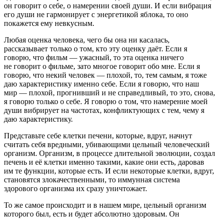
он говорит о себе, о намерении своей души. И если вибрация
его души не гармонирует с энергетикой яблока, то оно
покажется ему невкусным.
Любая оценка человека, чего бы она ни касалась,
рассказывает только о том, кто эту оценку даёт. Если я
говорю, что фильм — ужасный, то эта оценка ничего
не говорит о фильме, зато многое говорит обо мне. Если я
говорю, что некий человек — плохой, то, тем самым, я тоже
даю характеристику именно себе. Если я говорю, что наш
мир — плохой, прогнивший и не справедливый, то это, снова,
я говорю только о себе. Я говорю о том, что намерение моей
души вибрирует на частотах, конфликтующих с тем, чему я
даю характеристику.
Представьте себе клетки печени, которые, вдруг, начнут
считать себя вредными, убивающими цельный человеческий
организм. Организм, в процессе длительной эволюции, создал
печень и её клетки именно такими, какие они есть, даровав
им те функции, которые есть. И если некоторые клетки, вдруг,
становятся злокачественными, то иммунная система
здорового организма их сразу уничтожает.
То же самое происходит и в нашем мире, цельный организм
которого был, есть и будет абсолютно здоровым. Он