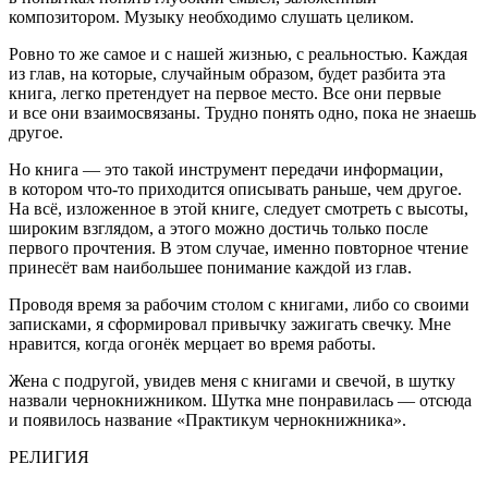
композитором. Музыку необходимо слушать целиком.
Ровно то же самое и с нашей жизнью, с реальностью. Каждая
из глав, на которые, случайным образом, будет разбита эта
книга, легко претендует на первое место. Все они первые
и все они взаимосвязаны. Трудно понять одно, пока не знаешь
другое.
Но книга — это такой инструмент передачи информации,
в котором что-то приходится описывать раньше, чем другое.
На всё, изложенное в этой книге, следует смотреть с высоты,
широким взглядом, а этого можно достичь только после
первого прочтения. В этом случае, именно повторное чтение
принесёт вам наибольшее понимание каждой из глав.
Проводя время за рабочим столом с книгами, либо со своими
записками, я сформировал привычку зажигать свечку. Мне
нравится, когда огонёк мерцает во время работы.
Жена с подругой, увидев меня с книгами и свечой, в шутку
назвали чернокнижником. Шутка мне понравилась — отсюда
и появилось название «Практикум чернокнижника».
РЕЛИГИЯ