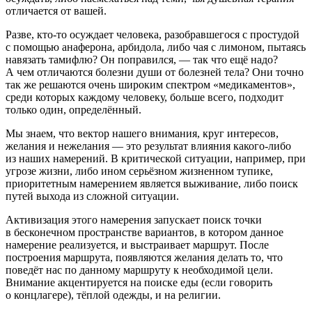
отличается от вашей.
Разве, кто-то осуждает человека, разобравшегося с простудой
с помощью анаферона, арбидола, либо чая с лимоном, пытаясь
навязать тамифлю? Он поправился, — так что ещё надо?
А чем отличаются болезни души от болезней тела? Они точно
так же решаются очень широким спектром «медикаментов»,
среди которых каждому человеку, больше всего, подходит
только один, определённый.
Мы знаем, что вектор нашего внимания, круг интересов,
желания и нежелания — это результат влияния какого-либо
из наших намерений. В критической ситуации, например, при
угрозе жизни, либо ином серьёзном жизненном тупике,
приоритетным намерением является выживание, либо поиск
путей выхода из сложной ситуации.
Активизация этого намерения запускает поиск точки
в бесконечном пространстве вариантов, в котором данное
намерение реализуется, и выстраивает маршрут. После
построения маршрута, появляются желания делать то, что
поведёт нас по данному маршруту к необходимой цели.
Внимание акцентируется на поиске еды (если говорить
о концлагере), тёплой одежды, и на религии.