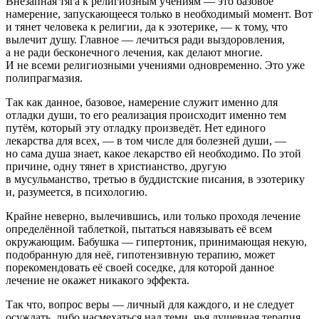
Внезапная тяга к религиозным учениям — это базовое
намерение, запускающееся только в необходимый момент. Вот
и тянет человека к религии, да к эзотерике, — к тому, что
вылечит душу. Главное — лечиться ради выздоровления,
а не ради бесконечного лечения, как делают многие.
И не всеми религиозными учениями одновременно. Это уже
полипрагмазия.
Так как данное, базовое, намерение служит именно для
отладки души, то его реализация происходит именно тем
путём, который эту отладку произведёт. Нет единого
лекарства для всех, — в том числе для болезней души, —
но сама душа знает, какое лекарство ей необходимо. По этой
причине, одну тянет в христианство, другую
в
мусульм
анство, третью в буддистские писания, в эзотерику
и, разумеется, в психологию.
Крайне неверно, вылечившись, или только проходя лечение
определённой
таблет
кой, пытаться навязывать её всем
окружающим. Бабушка — гипертоник, принимающая некую,
подобранную для неё, гипотензивную терапию, может
порекомендовать её своей соседке, для которой данное
лечение не окажет никакого эффекта.
Так что, вопрос веры — личный для каждого, и не следует
осуждать, либо насмехаться над теми, чья душевная терапия