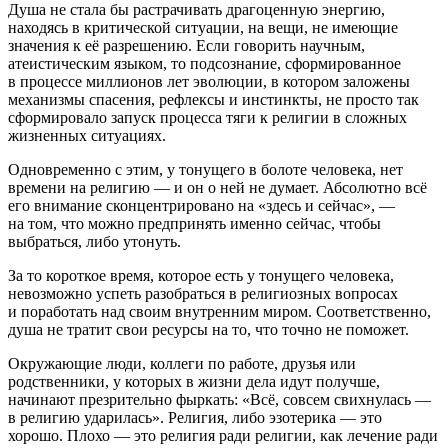
Душа не стала бы растрачивать драгоценную энергию,
находясь в критической ситуации, на вещи, не имеющие
значения к её разрешению. Если говорить научным,
атеистическим языком, то подсознание, сформированное
в процессе миллионов лет эволюции, в котором заложены
механизмы спасения, рефлексы и инстинкты, не просто так
сформировало запуск процесса тяги к религии в сложных
жизненных ситуациях.
Одновременно с этим, у тонущего в болоте человека, нет
времени на религию — и он о ней не думает. Абсолютно всё
его внимание сконцентрировано на «здесь и сейчас», —
на том, что можно предпринять именно сейчас, чтобы
выбраться, либо утонуть.
За то короткое время, которое есть у тонущего человека,
невозможно успеть разобраться в религиозных вопросах
и поработать над своим внутренним миром. Соответственно,
душа не тратит свои ресурсы на то, что точно не поможет.
Окружающие люди, коллеги по работе, друзья или
родственники, у которых в жизни дела идут получше,
начинают презрительно фыркать: «Всё, совсем свихнулась —
в религию ударилась». Религия, либо эзотерика — это
хорошо. Плохо — это религия ради религии, как лечение ради