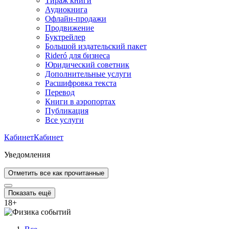
Тираж книги
Аудиокнига
Офлайн-продажи
Продвижение
Буктрейлер
Большой издательский пакет
Rideró для бизнеса
Юридический советник
Дополнительные услуги
Расшифровка текста
Перевод
Книги в аэропортах
Публикация
Все услуги
Кабинет
Кабинет
Уведомления
Отметить все как прочитанные
Показать ещё
18
+