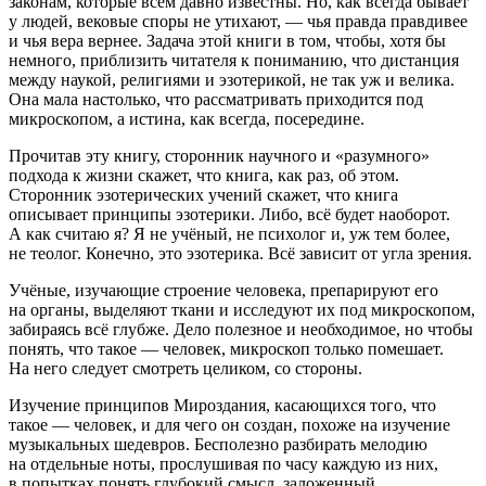
законам, которые всем давно известны. Но, как всегда бывает
у людей, вековые споры не утихают, — чья правда правдивее
и чья вера вернее. Задача этой книги в том, чтобы, хотя бы
немного, приблизить читателя к пониманию, что дистанция
между наукой, религиями и эзотерикой, не так уж и велика.
Она мала настолько, что рассматривать приходится под
микроскопом, а истина, как всегда, посередине.
Прочитав эту книгу, сторонник научного и «разумного»
подхода к жизни скажет, что книга, как раз, об этом.
Сторонник эзотерических учений скажет, что книга
описывает принципы эзотерики. Либо, всё будет наоборот.
А как считаю я? Я не учёный, не психолог и, уж тем более,
не теолог. Конечно, это эзотерика. Всё зависит от угла зрения.
Учёные, изучающие строение человека, препарируют его
на органы, выделяют ткани и исследуют их под микроскопом,
забираясь всё глубже. Дело полезное и необходимое, но чтобы
понять, что такое — человек, микроскоп только помешает.
На него следует смотреть целиком, со стороны.
Изучение принципов Мироздания, касающихся того, что
такое — человек, и для чего он создан, похоже на изучение
музыкальных шедевров. Бесполезно разбирать мелодию
на отдельные ноты, прослушивая по часу каждую из них,
в попытках понять глубокий смысл, заложенный