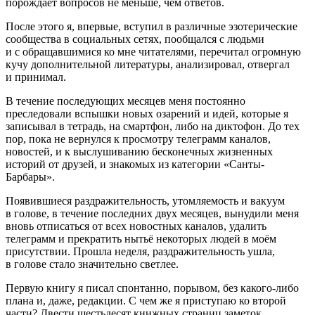
порождает вопросов не меньше, чем ответов.
После этого я, впервые, вступил в различные эзотерические
сообщества в социальных сетях, пообщался с людьми
и с обращавшимися ко мне читателями, перечитал огромную
кучу дополнительной литературы, анализировал, отвергал
и принимал.
В течение последующих месяцев меня постоянно
преследовали вспышки новых озарений и идей, которые я
записывал в тетрадь, на смартфон, либо на диктофон. До тех
пор, пока не вернулся к просмотру телеграмм каналов,
новостей, и к выслушиванию бесконечных жизненных
историй от друзей, и знакомых из категории «Санты-
Барбары».
Появившиеся раздражительность, утомляемость и вакуум
в голове, в течение последних двух месяцев, вынудили меня
вновь отписаться от всех новостных каналов, удалить
телеграмм и прекратить нытьё некоторых людей в моём
присутствии. Прошла неделя, раздражительность ушла,
в голове стало значительно светлее.
Первую книгу я писал спонтанно, порывом, без какого-либо
плана и, даже, редакции. С чем же я приступаю ко второй
части? Двести шестьдесят книжных страниц заметок,