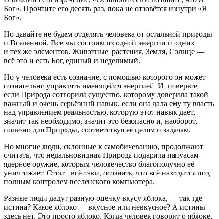
Бог». Прочтите его десять раз, пока не отзовётся изнутри «Я
Бог».
Но давайте не будем отделять человека от остальной природы
и Вселенной. Все мы состоим из одной энергии и одних
и тех же элементов. Животные, растения, Земля, Солнце —
всё это и есть Бог, единый и неделимый.
Но у человека есть сознание, с помощью которого он может
сознательно управлять имеющейся энергией. И, поверьте,
если Природа сотворила существо, которому доверила такой
важный и очень серьёзный навык, если она дала ему ту власть
над управлением реальностью, которую этот навык даёт, —
значит так необходимо, значит это безопасно и, наоборот,
полезно для Природы, соответствуя её целям и задачам.
Но многие люди, склонные к самобичеванию, продолжают
считать, что недальновидная Природа подарила папуасам
ядерное оружие, которым человечество благополучно её
уничтожает. Стоит, всё-таки, осознать, что всё находится под
полным контролем вселенского компьютера.
Разные люди дадут разную оценку вкусу яблока, — так где
истина? Какое яблоко — вкусное или невкусное? А истины
здесь нет. Это просто яблоко. Когда человек говорит о яблоке,