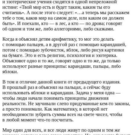
и эзотерические учения сходятся в одной непреложной
истине: «Твой мир есть и будет таким, каким ты его
считаешь». А после этого следует: «…а теперь мы расскажем
тебе о том, каков мир на самом деле, или каким он должен
быть». И поехали, кто — в лес, а кто — по дрова; говорят
об одном и том же, либо аллегориями, либо сказками.
Когда я объяснял детям арифметику, то мог это делать
с помощью пальцев, а в другой раз с помощью карандашей,
потом с помощью зубочисток, яблок, либо рисуя картинки
на бумаге. Это и есть религии, психология и эзотерика.
Объясняют одно и то же, говорят одно и то же, да только
используют разные принципы: карандаши, пальцы, либо
яблоки.
В том и отличие данной книги от предыдущего издания.
В прошлый раз я объяснял на пальцах, а сейчас буду
использовать яблоки и карандаши. Задача у меня одна —
чтобы люди начали понимать принципы движения
реальности. Не заучивали слепо придуманные кем-то законы,
а просто понимали. Как математику, в которой нет
необходимости зубрить суммы всех на свете чисел, чтобы
в любой момент что-то посчитать.
Мир един для всех, и все люди живут по одним и тем же