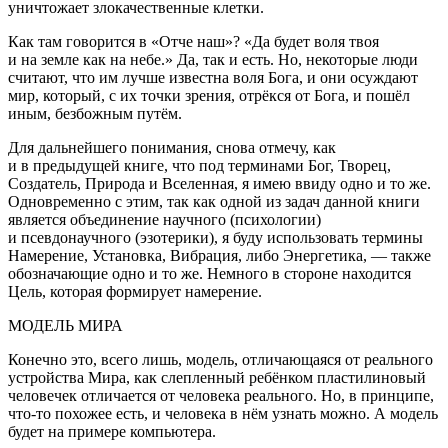
уничтожает злокачественные клетки.
Как там говорится в «Отче наш»? «Да будет воля твоя
и на земле как на небе.» Да, так и есть. Но, некоторые люди
считают, что им лучше известна воля Бога, и они осуждают
мир, который, с их точки зрения, отрёкся от Бога, и пошёл
иным, безбожным путём.
Для дальнейшего понимания, снова отмечу, как
и в предыдущей книге, что под терминами Бог, Творец,
Создатель, Природа и Вселенная, я имею ввиду одно и то же.
Одновременно с этим, так как одной из задач данной книги
является объединение научного (психологии)
и псевдонаучного (эзотерики), я буду использовать термины
Намерение, Установка, Вибрация, либо Энергетика, — также
обозначающие одно и то же. Немного в стороне находится
Цель, которая формирует намерение.
МОДЕЛЬ МИРА
Конечно это, всего лишь, модель, отличающаяся от реального
устройства Мира, как слепленный ребёнком пластилиновый
человечек отличается от человека реального. Но, в принципе,
что-то похожее есть, и человека в нём узнать можно. А модель
будет на примере компьютера.