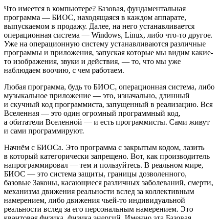
Что имеется в компьютере? Базовая, фундаментальная
программа — БИОС, находящаяся в каждом аппарате,
выпускаемом в продажу. Далее, на него устанавливается
операционная система — Windows, Linux, либо что-то другое.
Уже на операционную систему устанавливаются различные
программы и приложения, запуская которые мы видим какие-
то изображения, звуки и действия, — то, что мы уже
наблюдаем воочию, с чем работаем.
Любая программа, будь то БИОС, операционная система, либо
музыкальное приложение — это, изначально, длинный
и скучный код программиста, запущенный в реализацию. Вся
Вселенная — это один огромный программный код,
а обитатели Вселенной — и есть программисты. Сами живут
и сами программируют.
Начнём с БИОСа. Это программа с закрытым кодом, лазить
в который категорически запрещено. Вот, как производитель
напрограммировал — тем и пользуйтесь. В реальном мире,
БИОС — это система защиты, границы дозволенного,
базовые Законы, касающиеся различных заболеваний, смерти,
механизма движения реальности вслед за коллективным
намерением, либо движения чьей-то индивидуальной
реальности вслед за его персональным намерением. Это
квантовая физика, физика энергий. Именно эта Базовая