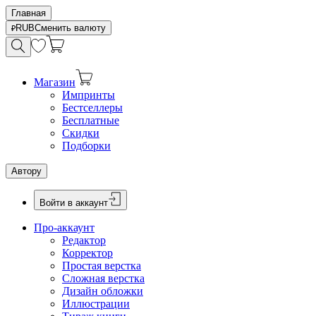
Главная
RUB
Сменить валюту
Магазин
Импринты
Бестселлеры
Бесплатные
Скидки
Подборки
Автору
Войти в аккаунт
Про-аккаунт
Редактор
Корректор
Простая верстка
Сложная верстка
Дизайн обложки
Иллюстрации