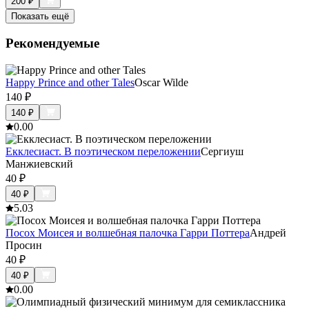
200
₽
Показать ещё
Рекомендуемые
Happy Prince and other Tales
Oscar Wilde
140
₽
140
₽
0.0
0
Екклесиаст. В поэтическом переложении
Сергиуш
Манжиевский
40
₽
40
₽
5.0
3
Посох Моисея и волшебная палочка Гарри Поттера
Андрей
Просин
40
₽
40
₽
0.0
0