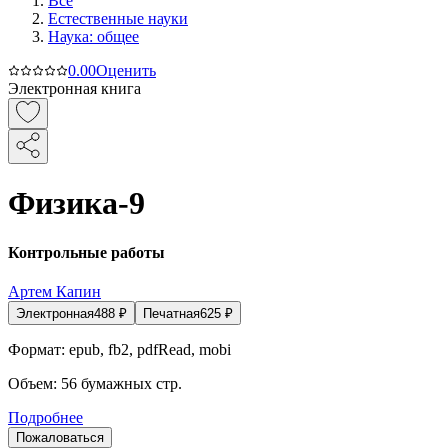
Все
Естественные науки
Наука: общее
0.0
0
Оценить
Электронная книга
Физика-9
Контрольные работы
Артем Капин
Электронная
488
₽
Печатная
625
₽
Формат:
epub, fb2, pdfRead, mobi
Объем:
56
бумажных стр.
Подробнее
Пожаловаться