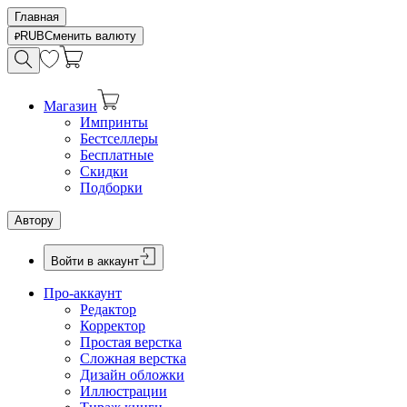
Главная
RUB
Сменить валюту
Магазин
Импринты
Бестселлеры
Бесплатные
Скидки
Подборки
Автору
Войти в аккаунт
Про-аккаунт
Редактор
Корректор
Простая верстка
Сложная верстка
Дизайн обложки
Иллюстрации