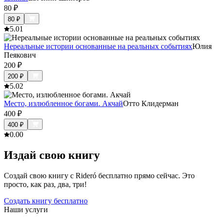
80
₽
80
₽
5.0
1
Нереальные истории основанные на реальных событиях
Юлия
Пеякович
200
₽
200
₽
5.0
2
Место, излюбленное богами. Акчай
Отто Клидерман
400
₽
400
₽
0.0
0
Издай свою книгу
Создай свою книгу с Rideró бесплатно прямо сейчас. Это
просто, как раз, два, три!
Создать книгу бесплатно
Наши услуги