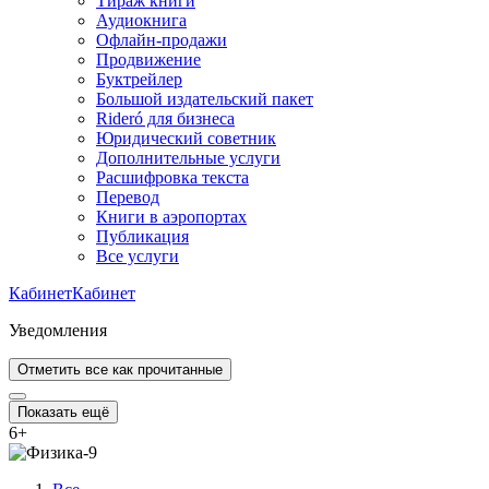
Тираж книги
Аудиокнига
Офлайн-продажи
Продвижение
Буктрейлер
Большой издательский пакет
Rideró для бизнеса
Юридический советник
Дополнительные услуги
Расшифровка текста
Перевод
Книги в аэропортах
Публикация
Все услуги
Кабинет
Кабинет
Уведомления
Отметить все как прочитанные
Показать ещё
6
+