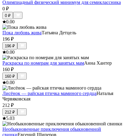
Олимпиадный физический минимум для семиклассника
0
₽
0
₽
0.0
0
Пока любовь жива
Татьяна Детцель
196
₽
196
₽
0.0
0
Раскраска по номерам для занятых мам
Анна Хантер
160
₽
160
₽
0.0
0
Лисёнок — райская птичка маминого сердца
Наталья
Червяковская
212
₽
212
₽
5.0
3
Необыкновенные приключения обыкновенной
свинки
Евгений Шиперов